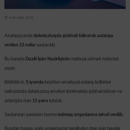
6-06-2026, 18:50
Azərbaycanda
dələduzluqda şübhəli bilinərək axtarışa
verilən 13 nəfər
saxlanılıb.
Bu barədə
Daxili İşlər Nazirliyinin
mətbuat xidməti məlumat
yayıb.
Bildirilib ki,
5 iyunda
keçirilən əməliyyat-axtarış tədbirləri
nəticəsində dələduzluq əməlləri törətməkdə şübhəli bilinən və
axtarışda olan
13 şəxs
tutulub.
Saxlanılan şəxslərin hamısı
istintaq orqanlarına təhvil verilib
.
Bundan başqa, polis əməkdaşları tərəfindən ötən gün həyata