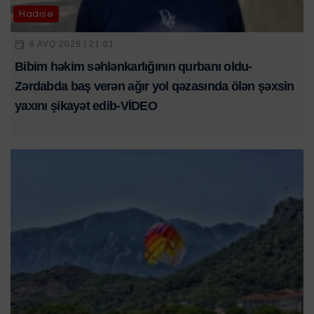
Hadisə
6 AVQ 2026 | 21:01
Bibim həkim səhlənkarlığının qurbanı oldu-
Zərdabda baş verən ağır yol qəzasında ölən şəxsin
yaxını şikayət edib-VİDEO