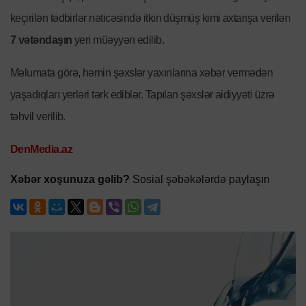
keçirilən tədbirlər nəticəsində itkin düşmüş kimi axtarışa verilən
7 vətəndaşın
yeri müəyyən edilib.
Məlumata görə, həmin şəxslər yaxınlarına xəbər vermədən
yaşadıqları yerləri tərk ediblər. Tapılan şəxslər aidiyyəti üzrə
təhvil verilib.
DenMedia.az
Xəbər xoşunuza gəlib?
Sosial şəbəkələrdə paylaşın