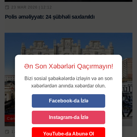
23 MAR 2026 | 12:12
Polis əməliyyatı: 24 şübhəli saxlanıldı
Ən Son Xəbərləri Qaçırmayın!
Bizi sosial şəbəkələrdə izləyin və ən son
xəbərlərdən anında xəbərdar olun.
Facebook-da İzlə
Instagram-da İzlə
Cəmiyyət / Ölkə
17 IYN 2024 | 11:37
YouTube-da Abunə Ol