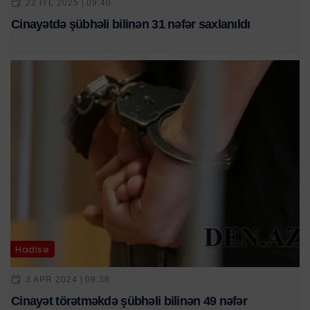
22 IYL 2025 | 09:40
Cinayətdə şübhəli bilinən 31 nəfər saxlanıldı
Hadisə
3 APR 2024 | 09:36
Cinayət törətməkdə şübhəli bilinən 49 nəfər