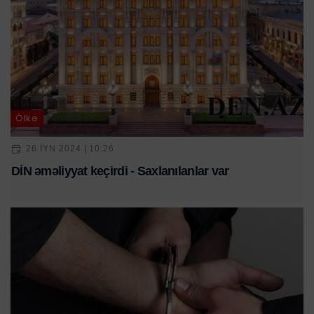
Ölkə
26 IYN 2024 | 10:26
DİN əməliyyat keçirdi - Saxlanılanlar var