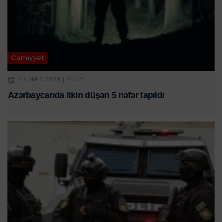
Cəmiyyət
23 MAR 2026 | 20:06
Azərbaycanda itkin düşən 5 nəfər tapıldı