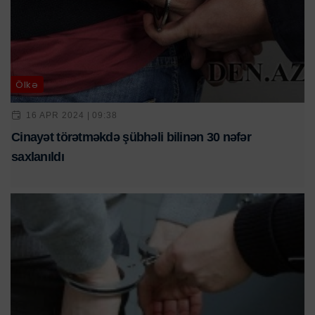
Ölkə
16 APR 2024 | 09:38
Cinayət törətməkdə şübhəli bilinən 30 nəfər
saxlanıldı