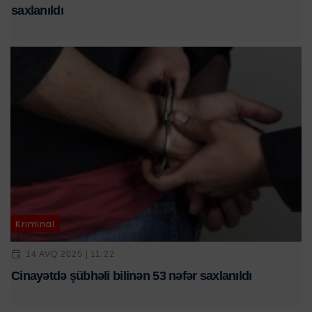
saxlanıldı
Kriminal
14 AVQ 2025 | 11:22
Cinayətdə şübhəli bilinən 53 nəfər saxlanıldı