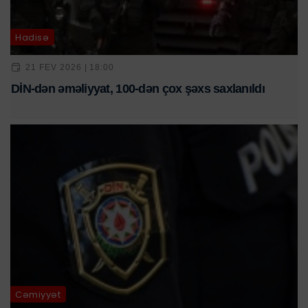
Hadisə
21 FEV 2026 | 18:00
DİN-dən əməliyyat, 100-dən çox şəxs saxlanıldı
Cəmiyyət