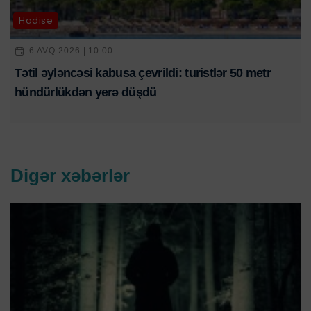
Hadisə
6 AVQ 2026 | 10:00
Tətil əyləncəsi kabusa çevrildi: turistlər 50 metr
hündürlükdən yerə düşdü
Digər xəbərlər