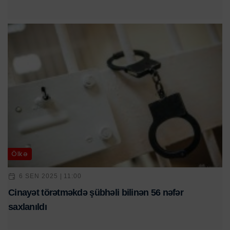
Ölkə
6 SEN 2025 | 11:00
Cinayət törətməkdə şübhəli bilinən 56 nəfər
saxlanıldı