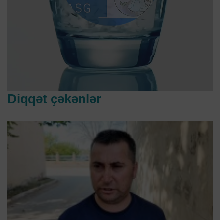
Diqqət çəkənlər