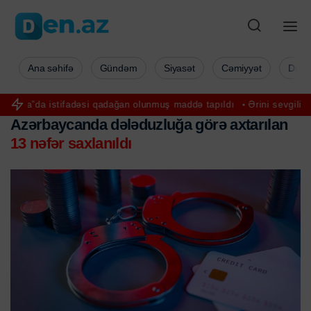
Ana səhifə
Gündəm
Siyasət
Cəmiyyət
Düny
tifadəsi qadağan olunmuş maddə tapıldı
Ərini sevgilisi üçün tərk et
Azərbaycanda dələduzluğa görə axtarılan
13 nəfər saxlanıldı