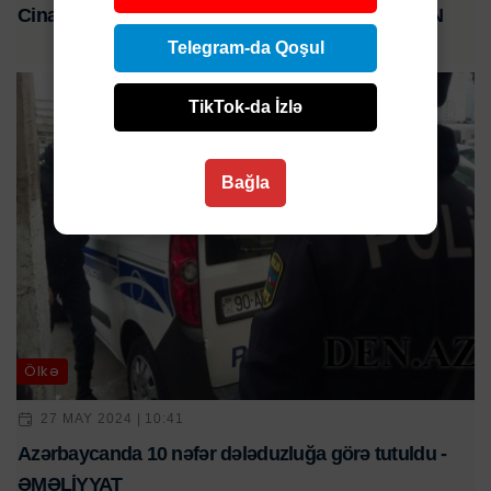
Cinayətdə şübhəli bilinən 53 nəfər saxlanılıb - DİN
Telegram-da Qoşul
TikTok-da İzlə
Bağla
Ölkə
27 MAY 2024 | 10:41
Azərbaycanda 10 nəfər dələduzluğa görə tutuldu -
ƏMƏLİYYAT