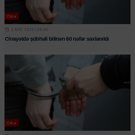
Ölkə
2 MAY 2025 | 09:40
Cinayətdə şübhəli bilinən 60 nəfər saxlanıldı
Ölkə