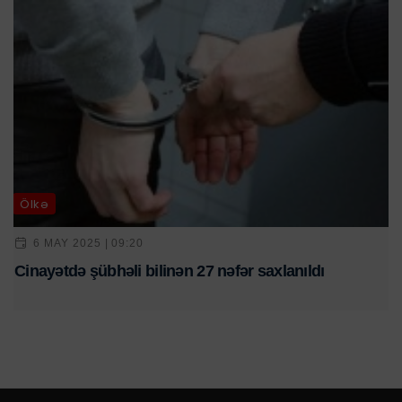
Ölkə
6 MAY 2025 | 09:20
Cinayətdə şübhəli bilinən 27 nəfər saxlanıldı