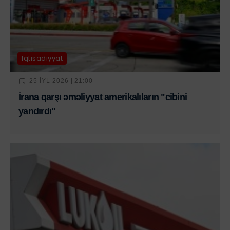
İqtisadiyyat
25 IYL 2026 | 21:00
İrana qarşı əməliyyat amerikalıların "cibini
yandırdı"