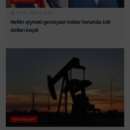
İqtisadiyyat
23 IYL 2026 | 19:04
Neftin qiyməti geosiyasi risklər fonunda 100
dolları keçdi
İqtisadiyyat