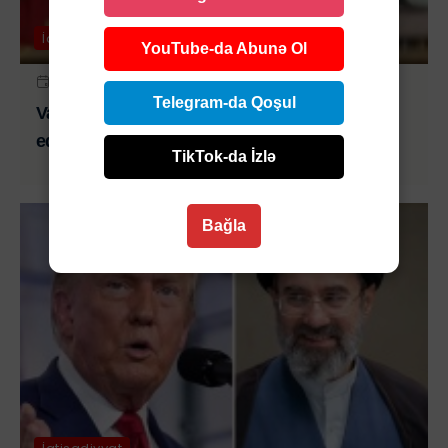
İqtisadiyyat
YouTube-da Abunə Ol
24 IYL 2026 | 12:00
Telegram-da Qoşul
Vaşinqtonun yeni tarifləri hansı ölkələri əhatə
edəcək?
TikTok-da İzlə
Bağla