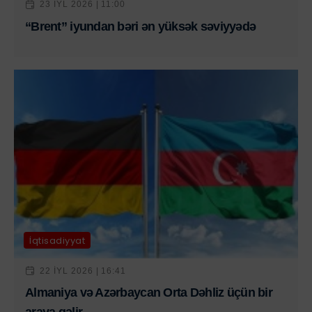
23 IYL 2026 | 11:00
“Brent” iyundan bəri ən yüksək səviyyədə
İqtisadiyyat
22 IYL 2026 | 16:41
Almaniya və Azərbaycan Orta Dəhliz üçün bir