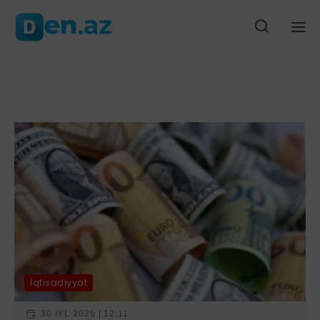
rəyə satışa çıxarıldı - FOTO
Narendra Modinin videosu Instagram-d
Ana səhifə
Gündəm
Siyasət
Cəmiyyət
Düny
İqtisadiyyat
30 IYL 2026 | 12:11