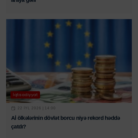
araya gəlir
İqtisadiyyat
22 IYL 2026 | 14:00
Aİ ölkələrinin dövlət borcu niyə rekord həddə
çatdı?