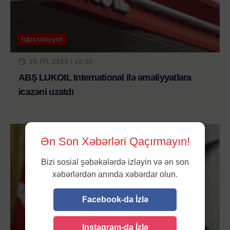
İqtisadiyyat
25 IYL 2026 | 10:00
ABŞ LUKOIL International ilə əməliyyatlara
icazəni uzatdı
Ən Son Xəbərləri Qaçırmayın!
Bizi sosial şəbəkələrdə izləyin və ən son
xəbərlərdən anında xəbərdar olun.
Facebook-da İzlə
Instagram-da İzlə