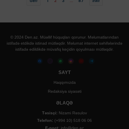
Geri
1
2
3
...
87
İrəli
© 2024 Den.az. Müəllif hüquqları qorunur. Məlumatlarından
istifadə etdikdə istinad mütləqdir. Məlumat internet səhifələrində
istifadə edildikdə müvafiq keçidin qoyulması mütləqdir.
SAYT
Haqqımızda
Redaksiya siyasəti
ƏLAQƏ
Təsisçi:
Nizami Rəsulov
Telefon:
(+994 10) 518 06 06
E-poçt:
info@den.az