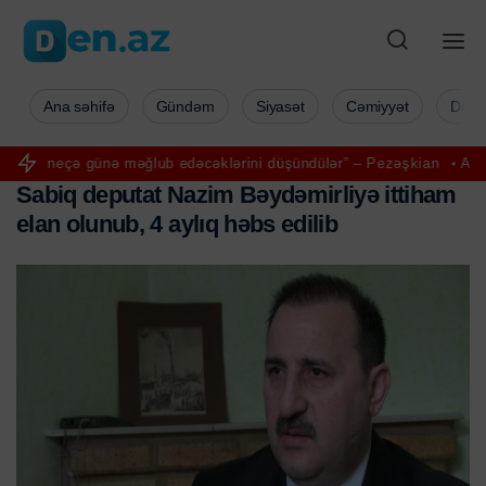
Ana səhifə
Gündəm
Siyasət
Cəmiyyət
Düny
günə məğlub edəcəklərini düşündülər” – Pezəşkian
Aya ilk addımı ata
S
a
b
i
q
d
e
p
u
t
a
t
N
a
z
i
m
B
ə
y
d
ə
m
i
r
l
i
y
ə
i
t
t
i
h
a
m
e
l
a
n
o
l
u
n
u
b
,
4
a
y
l
ı
q
h
ə
b
s
e
d
i
l
i
b