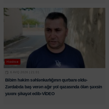
Hadisə
6 AVQ 2026 | 21:01
Bibim həkim səhlənkarlığının qurbanı oldu-
Zərdabda baş verən ağır yol qəzasında ölən şəxsin
yaxını şikayət edib-VİDEO