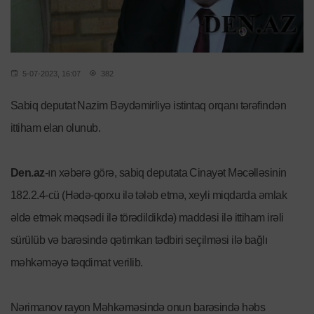
5-07-2023, 16:07
382
Sabiq deputat Nazim Bəydəmirliyə istintaq orqanı tərəfindən
ittiham elan olunub.
Den.az
-ın xəbərə görə, sabiq deputata Cinayət Məcəlləsinin
182.2.4-cü (Hədə-qorxu ilə tələb etmə, xeyli miqdarda əmlak
əldə etmək məqsədi ilə törədildikdə) maddəsi ilə ittiham irəli
sürülüb və barəsində qətimkan tədbiri seçilməsi ilə bağlı
məhkəməyə təqdimat verilib.
Nərimanov rayon Məhkəməsində onun barəsində həbs