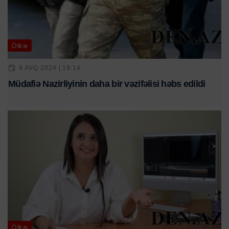
Ölkə
9 AVQ 2024 | 19:14
Müdafiə Nazirliyinin daha bir vəzifəlisi həbs edildi
Ölkə