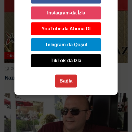
Instagram-da İzlə
YouTube-da Abunə Ol
Telegram-da Qoşul
Ölkə
TikTok-da İzlə
26 APR 2024 | 16:05
Nazim Quliyev yenidən həbs olundu
Bağla