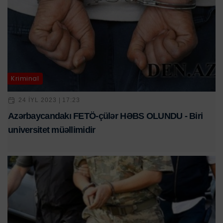
Kriminal
24 IYL 2023 | 17:23
Azərbaycandakı FETÖ-çülər HƏBS OLUNDU - Biri
universitet müəllimidir