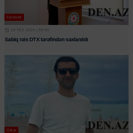
Siyasət
16 FEV 2024 | 09:00
Sabiq rəis DTX tərəfindən saxlanıldı
Ölkə