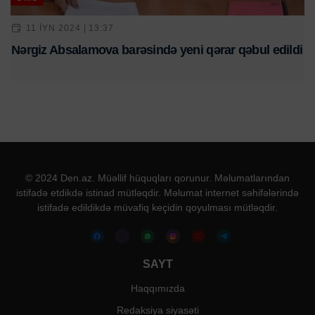
11 IYN 2024 | 13:37
Nərgiz Absalamova barəsində yeni qərar qəbul edildi
© 2024 Den.az. Müəllif hüquqları qorunur. Məlumatlarından
istifadə etdikdə istinad mütləqdir. Məlumat internet səhifələrində
istifadə edildikdə müvafiq keçidin qoyulması mütləqdir.
SAYT
Haqqımızda
Redaksiya siyasəti