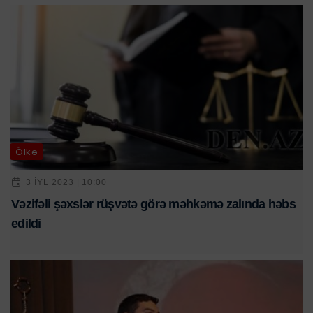
Ölkə
3 IYL 2023 | 10:00
Vəzifəli şəxslər rüşvətə görə məhkəmə zalında həbs
edildi