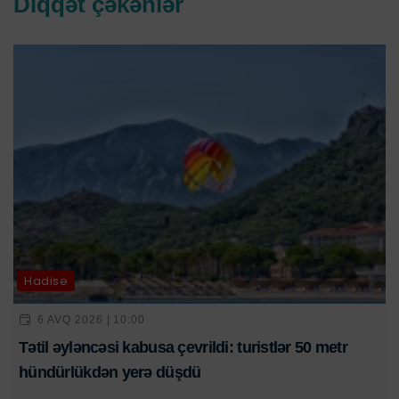
Diqqət çəkənlər
Hadisə
6 AVQ 2026 | 10:00
Tətil əyləncəsi kabusa çevrildi: turistlər 50 metr
hündürlükdən yerə düşdü