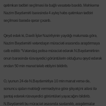
qətimkan tədbiri seçilməsi ilə bağlı vəsatətə baxılıb. Məhkəmə
Nazim Bəydəmirli barəsində 4 aylıq həbs qətimkan tədbiri
seçilməsi barədə qərar çıxarıb.
Qeyd edək ki, Daxili İşlər Nazirliyinin yaydığı məlumata görə,
Nazim Bəydəmirli vətəndaşın müraciəti əsasında araşdırmaya
cəlb edilib: “Vətəndaş polisə müraciət edərək N.Bəydəmirlinin
onun barəsində rüsvayedici görüntülərin olduğunu qeyd edərək
ondan 50 min manat tələb etdiyini bildirib.
O, iyunun 24-də N.Bəydəmirliyə 10 min manat versə də,
sonuncu qalan məbləği vermədiyinə görə şikyətçini ailəsi ilə
şantaj edərək rüsvayedici görüntüləri yayacağını bildirib.
N.Bəydəmirli bu müraciət əsasında saxlanılıb, araşdırmalar