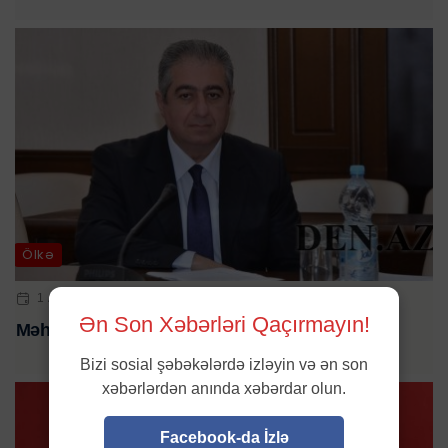
Ölkə
1 AVQ 2023 | 12:20
Ən Son Xəbərləri Qaçırmayın!
Məhkəmə Qubad İbadoğlu ilə bağlı qərar verdi
Bizi sosial şəbəkələrdə izləyin və ən son
xəbərlərdən anında xəbərdar olun.
Facebook-da İzlə