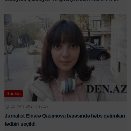
Hadisə
15 YAN 2024 | 17:17
Jurnalist Elnarə Qasımova barəsində həbs qətimkan
tədbiri seçildi