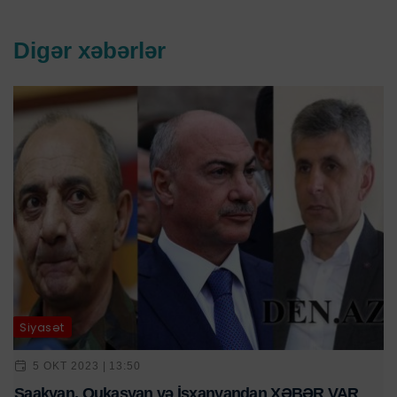
Digər xəbərlər
Siyasət
5 OKT 2023 | 13:50
Saakyan, Qukasyan və İşxanyandan XƏBƏR VAR