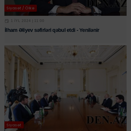
Siyasət / Ölkə
1 IYL 2024 | 11:00
İlham Əliyev səfirləri qəbul etdi - Yenilənir
Siyasət