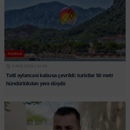
Hadisə
6 AVQ 2026 | 10:00
Tətil əyləncəsi kabusa çevrildi: turistlər 50 metr
hündürlükdən yerə düşdü