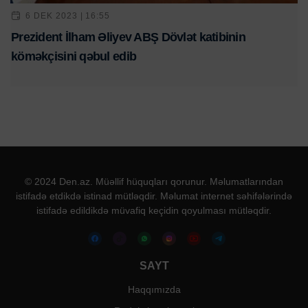
6 DEK 2023 | 16:55
Prezident İlham Əliyev ABŞ Dövlət katibinin
köməkçisini qəbul edib
© 2024 Den.az. Müəllif hüquqları qorunur. Məlumatlarından
istifadə etdikdə istinad mütləqdir. Məlumat internet səhifələrində
istifadə edildikdə müvafiq keçidin qoyulması mütləqdir.
SAYT
Haqqımızda