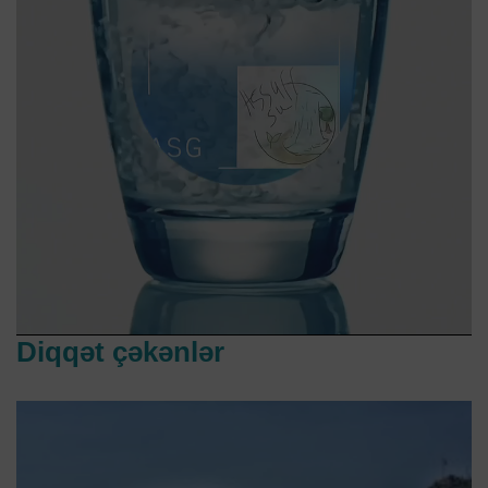
Diqqət çəkənlər