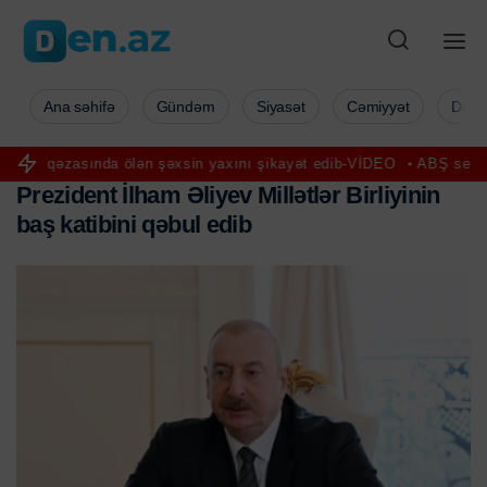
Ana səhifə
Gündəm
Siyasət
Cəmiyyət
Düny
nda ölən şəxsin yaxını şikayət edib-VİDEO
ABŞ senatorları Rusiyaya
P
r
e
z
i
d
e
n
t
İ
l
h
a
m
Ə
l
i
y
e
v
M
i
l
l
ə
t
l
ə
r
B
i
r
l
i
y
i
n
i
n
b
a
ş
k
a
t
i
b
i
n
i
q
ə
b
u
l
e
d
i
b