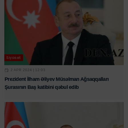
Siyasət
2 APR 2024 | 12:03
Prezident İlham Əliyev Müsəlman Ağsaqqalları
Şurasının Baş katibini qəbul edib