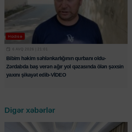
Hadisə
6 AVQ 2026 | 21:01
Bibim həkim səhlənkarlığının qurbanı oldu-
Zərdabda baş verən ağır yol qəzasında ölən şəxsin
yaxını şikayət edib-VİDEO
Digər xəbərlər