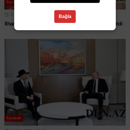
Siyasət
5 IYL 2024 | 14:52
Bağla
İlham Əliyev Şuşada TDT-nin Baş katibini qəbul etdi
Siyasət