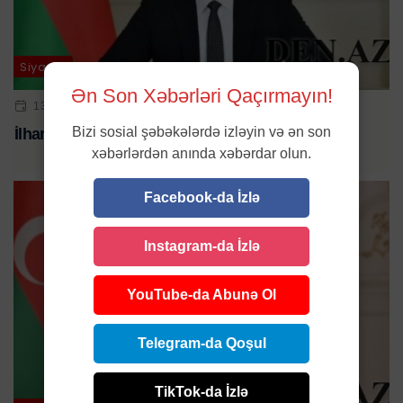
Siyasət
Ən Son Xəbərləri Qaçırmayın!
13 IYL 2024 | 12:43
Bizi sosial şəbəkələrdə izləyin və ən son
İlham Əliyev ATƏT-in baş katibini qəbul etdi
xəbərlərdən anında xəbərdar olun.
Facebook-da İzlə
Instagram-da İzlə
YouTube-da Abunə Ol
Telegram-da Qoşul
TikTok-da İzlə