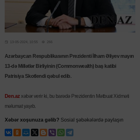
13-05-2024, 10:55
266
Azərbaycan Respublikasının Prezidenti İlham Əliyev mayın
13-də Millətlər Birliyinin (Commonwealth) baş katibi
Patrisiya Skotlendi qəbul edib.
Den.az
xəbər verir ki, bu barədə Prezidentin Mətbuat Xidməti
məlumat yayıb.
Xəbər xoşunuza gəlib?
Sosial şəbəkələrdə paylaşın