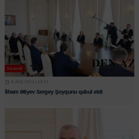
Siyasət
6 AVQ 2024 | 10:51
İlham Əliyev Sergey Şoyqunu qəbul etdi