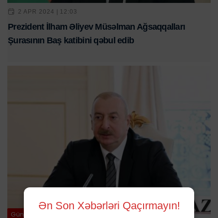
2 APR 2024 | 12:03
Prezident İlham Əliyev Müsəlman Ağsaqqalları
Şurasının Baş katibini qəbul edib
Ən Son Xəbərləri Qaçırmayın!
Gündəm / Siyasət