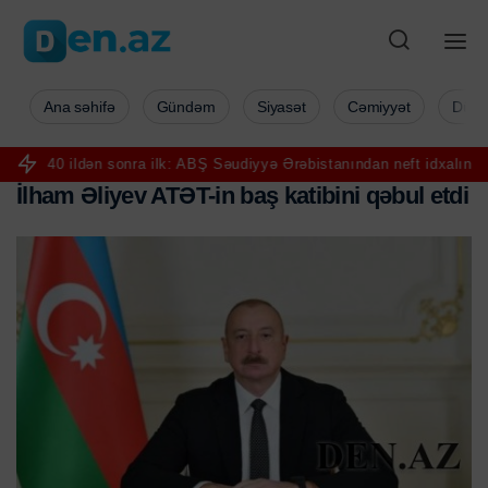
Ana səhifə
Gündəm
Siyasət
Cəmiyyət
Düny
ən sonra ilk: ABŞ Səudiyyə Ərəbistanından neft idxalını sıfıra endirdi
İ
l
h
a
m
Ə
l
i
y
e
v
A
T
Ə
T
-
i
n
b
a
ş
k
a
t
i
b
i
n
i
q
ə
b
u
l
e
t
d
i