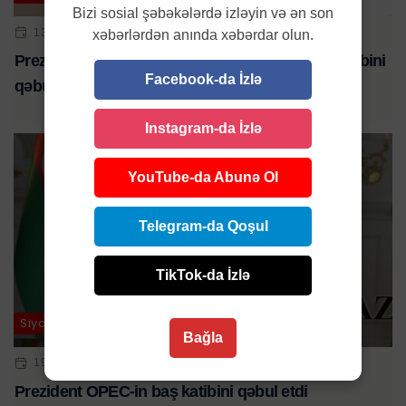
Bizi sosial şəbəkələrdə izləyin və ən son
13 MAY 2024 | 10:55
xəbərlərdən anında xəbərdar olun.
Prezident İlham Əliyev Millətlər Birliyinin baş katibini
Facebook-da İzlə
qəbul edib
Instagram-da İzlə
YouTube-da Abunə Ol
Telegram-da Qoşul
TikTok-da İzlə
Siyasət
Bağla
19 IYN 2023 | 11:30
Prezident OPEC-in baş katibini qəbul etdi