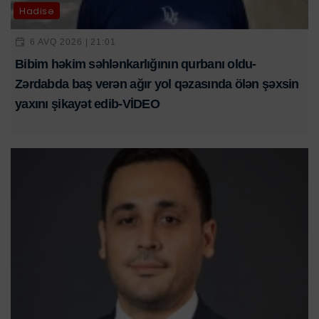
Hadisə
6 AVQ 2026 | 21:01
Bibim həkim səhlənkarlığının qurbanı oldu-
Zərdabda baş verən ağır yol qəzasında ölən şəxsin
yaxını şikayət edib-VİDEO