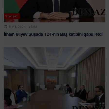
Siyasət
5 IYL 2024 | 14:52
İlham Əliyev Şuşada TDT-nin Baş katibini qəbul etdi