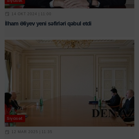
Siyasət
14 OKT 2024 | 11:00
İlham Əliyev yeni səfirləri qəbul etdi
Siyasət
12 MAR 2025 | 11:35