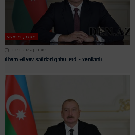
Siyasət / Ölkə
1 IYL 2024 | 11:00
İlham Əliyev səfirləri qəbul etdi - Yenilənir