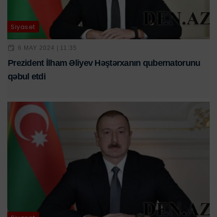
Siyasət
6 MAY 2024 | 11:35
Prezident İlham Əliyev Həştərxanın qubernatorunu
qəbul etdi