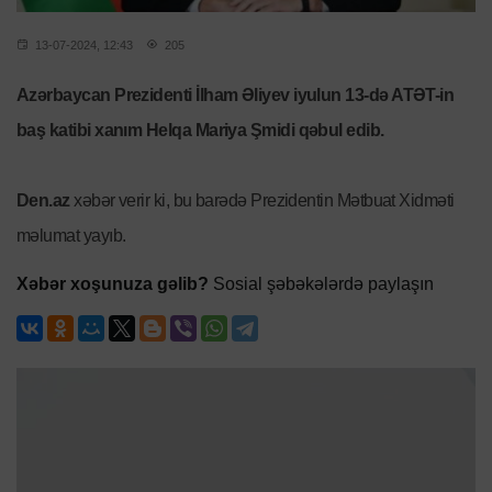
13-07-2024, 12:43
205
Azərbaycan Prezidenti İlham Əliyev iyulun 13-də ATƏT-in
baş katibi xanım Helqa Mariya Şmidi qəbul edib.
Den.az
xəbər verir ki, bu barədə Prezidentin Mətbuat Xidməti
məlumat yayıb.
Xəbər xoşunuza gəlib?
Sosial şəbəkələrdə paylaşın