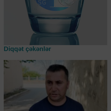
Diqqət çəkənlər