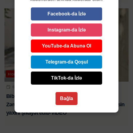
Facebook-da İzlə
Instagram-da İzlə
YouTube-da Abunə Ol
Telegram-da Qoşul
Hadisə
TikTok-da İzlə
6 AVQ 2026 | 21:01
Bibim həkim səhlənkarlığının qurbanı oldu-
Bağla
Zərdabda baş verən ağır yol qəzasında ölən şəxsin
yaxını şikayət edib-VİDEO