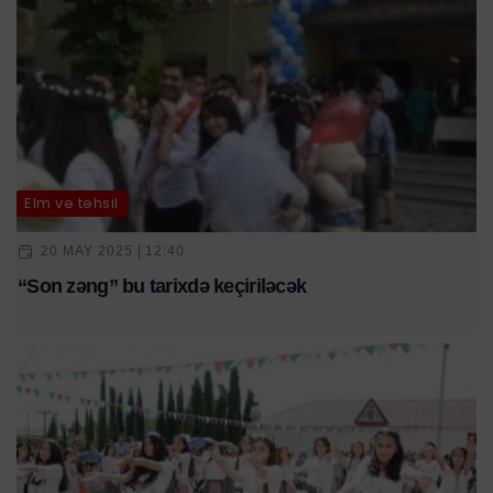
Elm və təhsil
20 MAY 2025 | 12:40
“Son zəng” bu tarixdə keçiriləcək