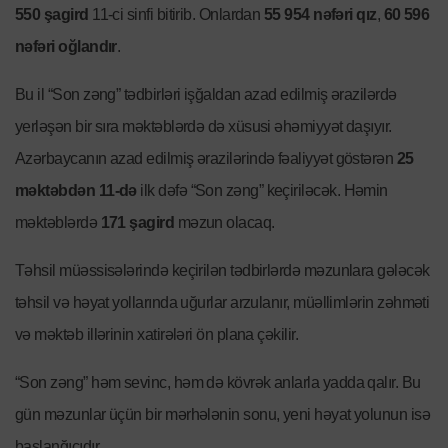
550 şagird
11-ci sinfi bitirib. Onlardan
55 954 nəfəri qız
,
60 596
nəfəri oğlandır
.
Bu il “Son zəng” tədbirləri işğaldan azad edilmiş ərazilərdə
yerləşən bir sıra məktəblərdə də xüsusi əhəmiyyət daşıyır.
Azərbaycanın azad edilmiş ərazilərində fəaliyyət göstərən
25
məktəbdən 11-də
ilk dəfə “Son zəng” keçiriləcək. Həmin
məktəblərdə
171 şagird
məzun olacaq.
Təhsil müəssisələrində keçirilən tədbirlərdə məzunlara gələcək
təhsil və həyat yollarında uğurlar arzulanır, müəllimlərin zəhməti
və məktəb illərinin xatirələri ön plana çəkilir.
“Son zəng” həm sevinc, həm də kövrək anlarla yadda qalır. Bu
gün məzunlar üçün bir mərhələnin sonu, yeni həyat yolunun isə
başlanğıcıdır.