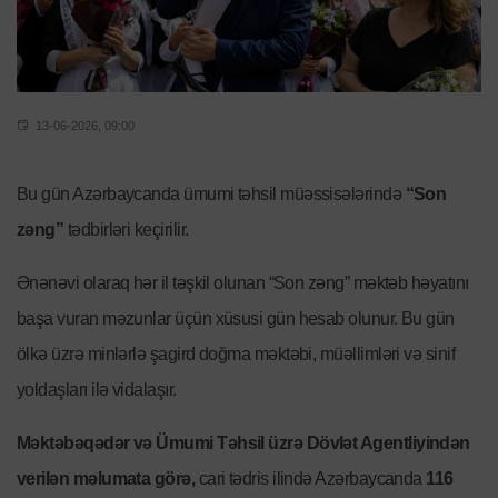
13-06-2026, 09:00
Bu gün Azərbaycanda ümumi təhsil müəssisələrində
“Son
zəng”
tədbirləri keçirilir.
Ənənəvi olaraq hər il təşkil olunan “Son zəng” məktəb həyatını
başa vuran məzunlar üçün xüsusi gün hesab olunur. Bu gün
ölkə üzrə minlərlə şagird doğma məktəbi, müəllimləri və sinif
yoldaşları ilə vidalaşır.
Məktəbəqədər və Ümumi Təhsil üzrə Dövlət Agentliyindən
verilən məlumata görə,
cari tədris ilində Azərbaycanda
116