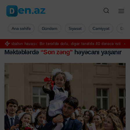
Ana səhifə
Gündəm
Siyasət
Cəmiyyət
Düny
hın havası: Bir tərəfdə dolu, digər tərəfdə 40 dərəcə isti
Hörmüz gə
Məktəblərdə
“Son zəng”
həyəcanı yaşanır