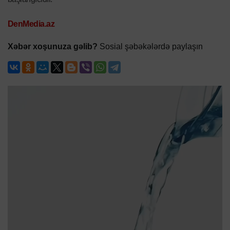
DenMedia.az
Xəbər xoşunuza gəlib?
Sosial şəbəkələrdə paylaşın