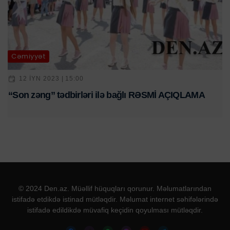
Cəmiyyət
12 IYN 2023 | 15:00
“Son zəng” tədbirləri ilə bağlı RƏSMİ AÇIQLAMA
© 2024 Den.az. Müəllif hüquqları qorunur. Məlumatlarından
istifadə etdikdə istinad mütləqdir. Məlumat internet səhifələrində
istifadə edildikdə müvafiq keçidin qoyulması mütləqdir.