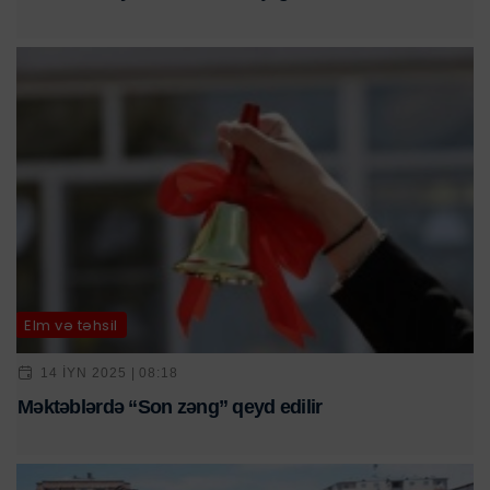
Elm və təhsil
14 IYN 2025 | 08:18
Məktəblərdə “Son zəng” qeyd edilir