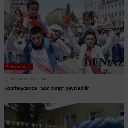
Elm və təhsil
14 IYN 2024 | 08:34
Azərbaycanda “Son zəng” qeyd edilir