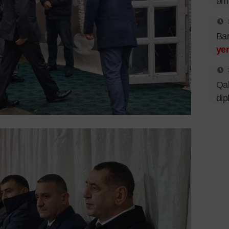
əmə
Bar
ye
Qal
dip