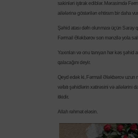
sakinləri iştirak ediblər. Mərasimdə Fər
ailələrinə göstərilən ehtiram bir daha vu
Şəhid atası dəfn olunması üçün Saray qə
Fərmail Ələkbərov son mənzilə yola salı
Yaxınları və onu tanıyan hər kəs şəhid 
qalacağını deyir.
Qeyd edək ki, Fərmail Ələkbərov uzun 
vəfatı şəhidlərin xatirəsini və ailələri
itkidir.
Allah rəhmət eləsin.