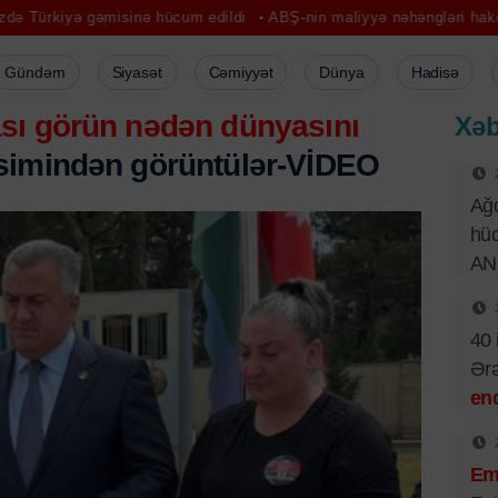
sinə hücum edildi
ABŞ-nin maliyyə nəhəngləri haker hücumuna mər
Gündəm
Siyasət
Cəmiyyət
Dünya
Hadisə
sı görün nədən dünyasını
Xəb
simindən görüntülər-VİDEO
Ağd
hüc
AN
40 
Ər
end
Emi