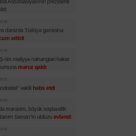
bol Assosiasiyasının prezidenti
ildi
20:39
a dənizdə Türkiyə gəmisinə
cum edildi
20:30
-nin maliyyə nəhəngləri haker
cumuna
məruz qaldı
20:21
ndotdel” vəkili
həbs etdi
20:00
ə mərasim, böyük xoşbəxtlik:
tanım Sensin”in ulduzu
evləndi
19:42