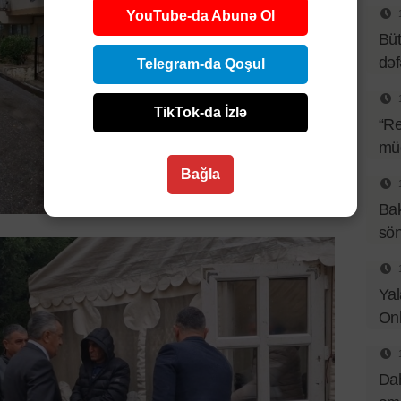
YouTube-da Abunə Ol
Büt
də
Telegram-da Qoşul
TikTok-da İzlə
“Re
müq
Bağla
Bak
sö
Yal
Onl
Dah