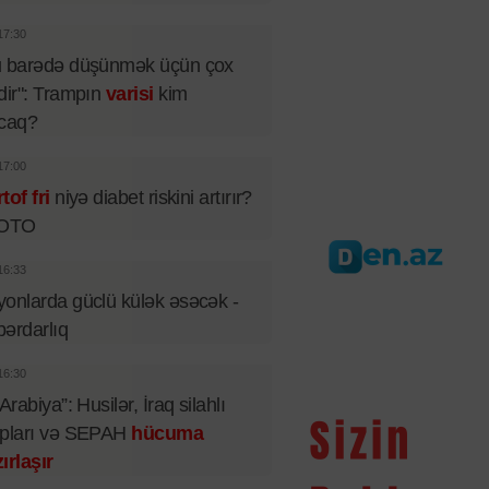
17:30
u barədə düşünmək üçün çox
dir": Trampın
varisi
kim
acaq?
17:00
tof fri
niyə diabet riskini artırır?
FOTO
16:33
onlarda güclü külək əsəcək -
ərdarlıq
16:30
 Arabiya”: Husilər, İraq silahlı
upları və SEPAH
hücuma
ırlaşır