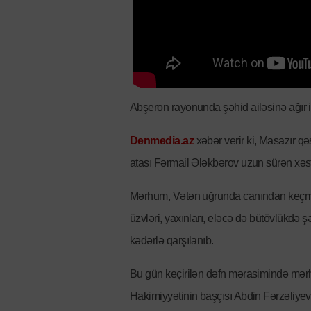
Abşeron rayonunda şəhid ailəsinə ağır it
Denmedia.az
xəbər verir ki, Masazır 
atası Fərmail Ələkbərov uzun sürən xəst
Mərhum, Vətən uğrunda canından keçmiş
üzvləri, yaxınları, eləcə də bütövlükdə ş
kədərlə qarşılanıb.
Bu gün keçirilən dəfn mərasimində mərh
Hakimiyyətinin başçısı Abdin Fərzəliyev,