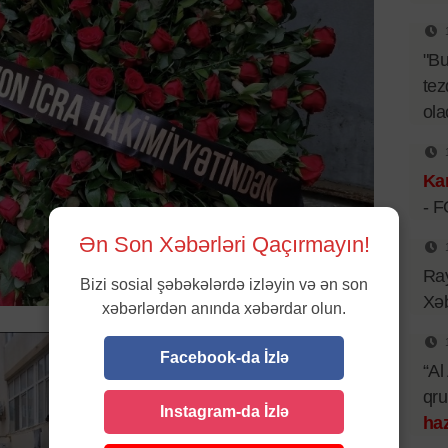
"B
tez
ol
Kar
- 
Ən Son Xəbərləri Qaçırmayın!
Ray
Bizi sosial şəbəkələrdə izləyin və ən son
Xəb
xəbərlərdən anında xəbərdar olun.
Facebook-da İzlə
“Al
qr
Instagram-da İzlə
haz