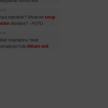
liyyatdan sonra öldü
15:00
ışıq siqnalıdır? Əfsanəvi
sevgi
nidən
alovlanır? - FOTO
14:30
ibaf Vaşinqtonu “teatr
lomatiyası”nda
ittiham etdi