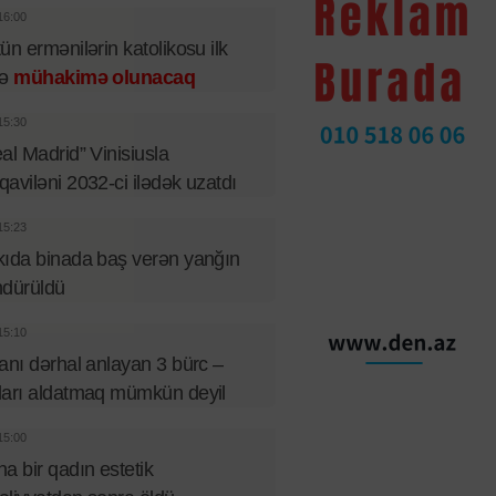
16:00
ün ermənilərin katolikosu ilk
fə
mühakimə olunacaq
15:30
al Madrid” Vinisiusla
aviləni 2032-ci ilədək uzatdı
15:23
ıda binada baş verən yanğın
ndürüldü
15:10
anı dərhal anlayan 3 bürc –
arı aldatmaq mümkün deyil
15:00
a bir qadın estetik