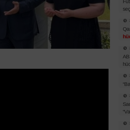
Fut
seç
Qar
hü
ABŞ
hü
“Ba
Sad
“Va