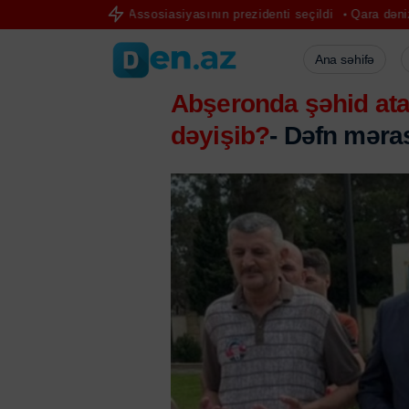
tbol Assosiasiyasının prezidenti seçildi
Qara dənizdə Türkiyə gəmi
Ana səhifə
Abşeronda şəhid ata
dəyişib?
- Dəfn məra