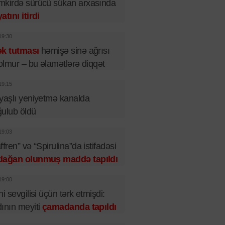
kirdə sürücü sükan arxasında
atını itirdi
19:30
ək tutması
həmişə sinə ağrısı
 olmur – bu əlamətlərə diqqət
19:15
yaşlı yeniyetmə kanalda
ulub öldü
19:03
ffren” və “Spirulina”da istifadəsi
dağan olunmuş maddə tapıldı
19:00
ni sevgilisi üçün tərk etmişdi:
ının meyiti
çamadanda tapıldı