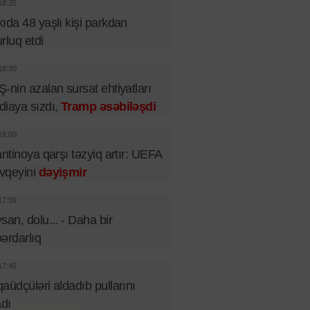
18:35
ıda 48 yaşlı kişi parkdan
rluq etdi
18:30
-nin azalan sursat ehtiyatları
iaya sızdı,
Tramp əsəbiləşdi
18:00
antinoya qarşı təzyiq artır: UEFA
vqeyini
dəyişmir
17:59
san, dolu... - Daha bir
ərdarlıq
17:45
aüdçüləri aldadıb pullarını
adı