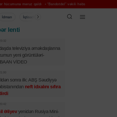
uz qaldı
“Bandotdel” vəkili həbs etdi
Sadə mərasim, böyük xoşbəx
İdman
İqtisadiyyat
Şou-biznes
Müsahibə
Mədə
ər lenti
23:32
aşda televiziya əməkdaşlarına
umun yeni görüntüləri-
BAAN VİDEO
21:00
ildən sonra ilk: ABŞ Səudiyyə
əbistanından
neft idxalını sıfıra
irdi
20:42
l Əliyev
yenidən Rusiya Mini-