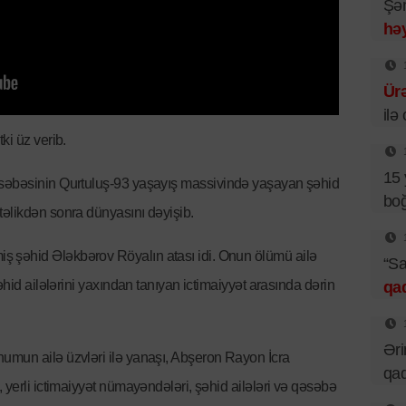
Şəm
həy
Ür
ilə
ki üz verib.
15 
qəsəbəsinin Qurtuluş-93 yaşayış massivində yaşayan şəhid
boğ
əlikdən sonra dünyasını dəyişib.
 şəhid Ələkbərov Röyalın atası idi. Onun ölümü ailə
“Sa
əhid ailələrini yaxından tanıyan ictimaiyyət arasında dərin
qa
Əri
umun ailə üzvləri ilə yanaşı, Abşeron Rayon İcra
qad
 yerli ictimaiyyət nümayəndələri, şəhid ailələri və qəsəbə