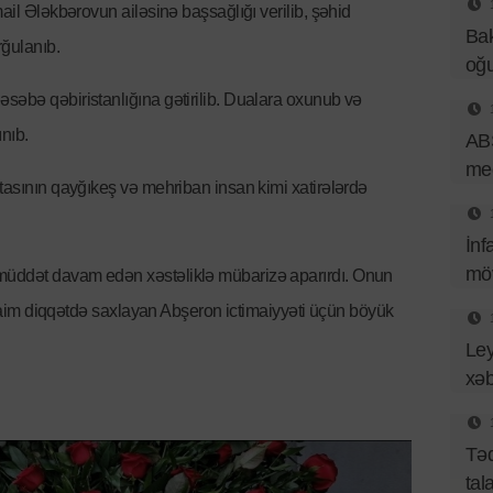
mail Ələkbərovun ailəsinə başsağlığı verilib, şəhid
Bak
rğulanıb.
oğu
səbə qəbiristanlığına gətirilib. Dualara oxunub və
nıb.
ABŞ
med
atasının qayğıkeş və mehriban insan kimi xatirələrdə
İnf
mö
müddət davam edən xəstəliklə mübarizə aparırdı. Onun
ni daim diqqətdə saxlayan Abşeron ictimaiyyəti üçün böyük
Ley
xəb
Təq
tal