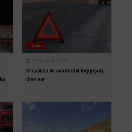
Hadisə
6 FEV 2026 | 20:51
Masallıda iki avtomobil toqquşub,
lar
ölən var