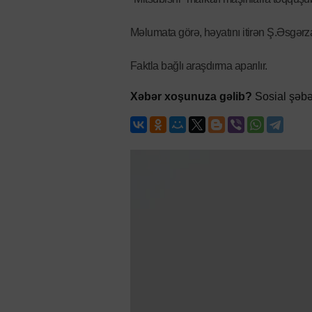
Məlumata görə, həyatını itirən Ş.Əsgərz
Faktla bağlı araşdırma aparılır.
Xəbər xoşunuza gəlib?
Sosial şəbə