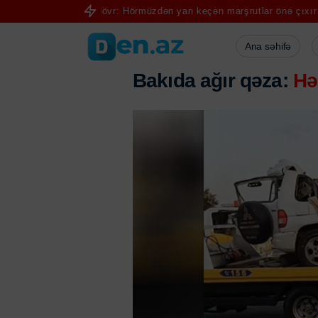
da yeni dövr: Hörmüzdən yan keçən marşrutlar önə çıxır
Leykozla m
Ana səhifə
Bakıda ağır qəza:
Hə