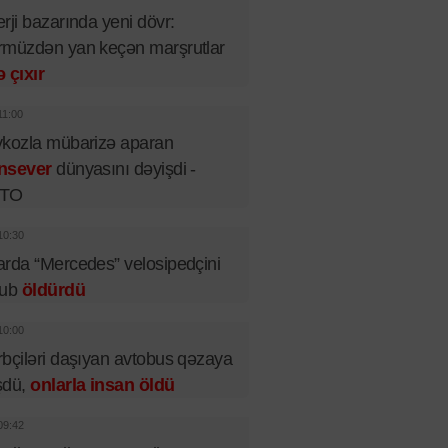
rji bazarında yeni dövr:
müzdən yan keçən marşrutlar
 çıxır
11:00
kozla mübarizə aparan
nsever
dünyasını dəyişdi -
TO
10:30
rda “Mercedes” velosipedçini
rub
öldürdü
10:00
bçiləri daşıyan avtobus qəzaya
şdü,
onlarla insan öldü
09:42