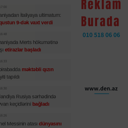
17:00
aniyadan İtaliyaya ultimatum:
qustun 9-dək vaxt verdi
16:48
maniyada Merts hökumətinə
rşı
etirazlar başladı
16:33
birabadda
məktəbli qızın
iti tapıldı
16:30
landiya Rusiya sərhədində
van keçidlərini
bağladı
16:26
nel Messinin atası
dünyasını