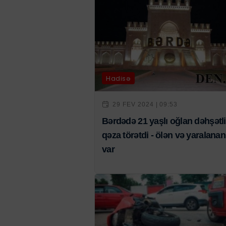
Hadisə
29 FEV 2024 | 09:53
Bərdədə 21 yaşlı oğlan dəhşətli
qəza törətdi - ölən və yaralanan
var