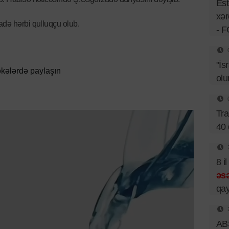
Est
xər
adə hərbi qulluqçu olub.
- 
"İs
kələrdə paylaşın
olu
Tr
40 
8 i
əsə
qay
ABŞ