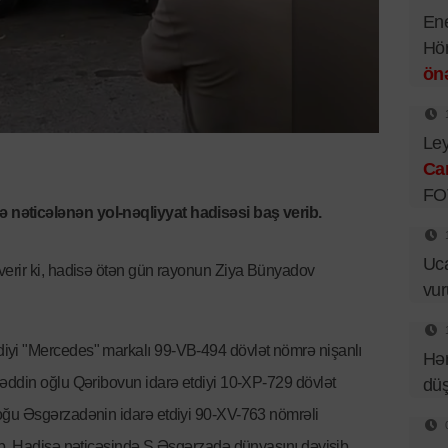
Ene
Hör
önə
Ley
Ca
FO
nəticələnən yol-nəqliyyat hadisəsi baş verib.
Uca
verir ki, hadisə ötən gün rayonun Ziya Bünyadov
vu
yi "Mercedes" markalı 99-VB-494 dövlət nömrə nişanlı
Hər
əddin oğlu Qəribovun idarə etdiyi 10-XP-729 dövlət
dü
oğu Əsgərzadənin idarə etdiyi 90-XV-763 nömrəli
ub. Hadisə nəticəsində Ş.Əsgərzadə dünyasını dəyişib.