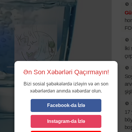
Gü
hor
FO
İki
çır
Ən Son Xəbərləri Qaçırmayın!
So
arv
Bizi sosial şəbəkələrdə izləyin və ən son
xəbərlərdən anında xəbərdar olun.
şiş
Facebook-da İzlə
17 
böy
Instagram-da İzlə
bo