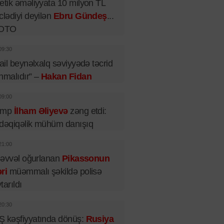
etik əməliyyata 10 milyon TL
clədiyi deyilən
Ebru Gündeş
...
FOTO
09:30
rail beynəlxalq səviyyədə təcrid
nmalıdır” –
Hakan Fidan
09:00
amp
İlham Əliyevə
zəng etdi:
dəqiqəlik mühüm danışıq
21:00
l əvvəl oğurlanan
Pikassonun
ri
müəmmalı şəkildə polisə
tarıldı
20:30
 kəşfiyyatında dönüş:
Rusiya