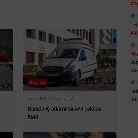
dəy
FHN
xəb
“Ka
akt
bax
Hadisə
Hək
bət
10 MAR 2025 | 11:50
Bakıda iş adamı faciəvi şəkildə
öldü