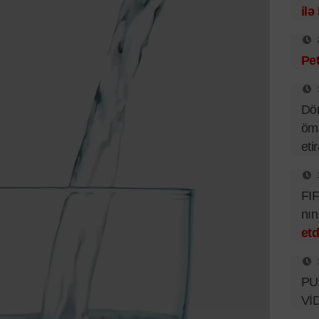
ilə
Pet
Dör
ömü
eti
FIF
nı
etd
PUA
Vİ