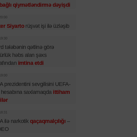
 bağlı qiymətləndirmə dəyişdi
20:00
er Siyarto
rüşvət işi ilə üzləşib
19:30
d tələbənin qətlinə görə
rlük həbs alan şəxs
rafından
imtina etdi
19:00
A prezidentini sevgilisini UEFA-
n hesabına saxlamaqda
ittiham
ilər
18:31
 ilə narkotik
qaçaqmalçılığı
–
DEO