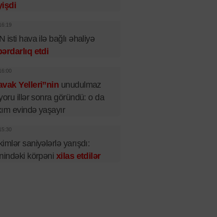
işdi
16:19
 isti hava ilə bağlı əhaliyə
ərdarlıq etdi
16:00
vak Yelleri”nin
unudulmaz
yoru illər sonra göründü: o da
ım evində yaşayır
15:30
imlər saniyələrlə yarışdı:
nindəki körpəni
xilas etdilər