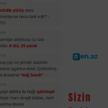
18:30
ndəlik yürüş
stres
monlarına necə təsir edir? -
TO
18:00
 sərnişin avtobusu üz-üzə
pıldıı:
8 ölü, 25 yaralı
17:33
yuq çay və yemək üstündə
adına işgəncə verdi: Qızdırılmış
lə arvadına
“dağ basdı”
17:30
yaşlı aktrisa ilə bağlı
qalmaqal
üyür: həm sevgili iddiası, həm
şanma davası