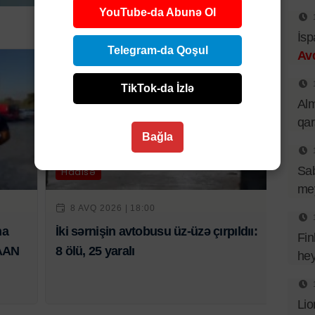
YouTube-da Abunə Ol
İsp
Telegram-da Qoşul
Av
TikTok-da İzlə
Al
qa
Bağla
Sa
Hadisə
mey
8 AVQ 2026 | 18:00
na
İki sərnişin avtobusu üz-üzə çırpıldıı:
Fin
BAAN
8 ölü, 25 yaralı
hey
Lio