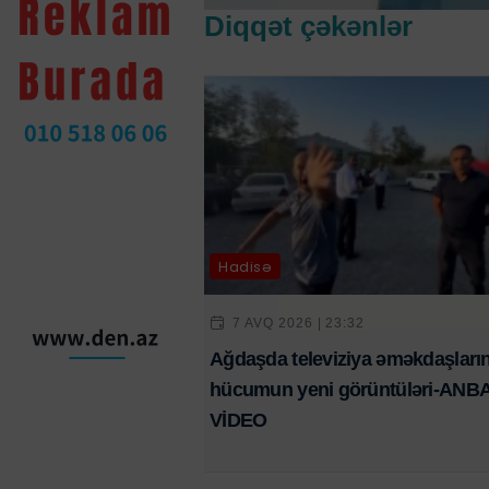
Diqqət çəkənlər
Hadisə
7 AVQ 2026 | 23:32
Ağdaşda televiziya əməkdaşları
hücumun yeni görüntüləri-AN
VİDEO