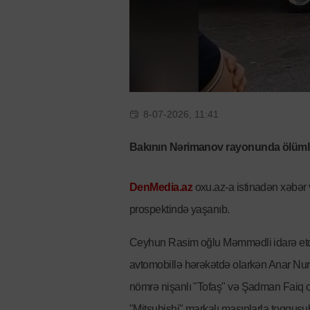
8-07-2026, 11:41
Bakının Nərimanov rayonunda ölümlə 
DenMedia.az
oxu.az-a istinadən xəbər 
prospektində yaşanıb.
Ceyhun Rasim oğlu Məmmədli idarə etdi
avtomobillə hərəkətdə olarkən Anar Nur
nömrə nişanlı "Tofaş" və Şadman Faiq 
"Mitsubishi" markalı maşınlarla toqquş