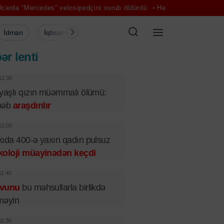
es” velosipedçini vurub öldürdü
Hərbçiləri daşıyan avtobus qəzaya 
İdman
İqtisadiyyat
Şou-biznes
Müsahibə
Mədə
ər lenti
12:30
yaşlı qızın müəmmalı ölümü:
bəb
araşdırılır
12:00
ıda 400-ə yaxın qadın pulsuz
koloji müayinədən keçdi
11:40
vunu
bu məhsullarla birlikdə
məyin
11:30