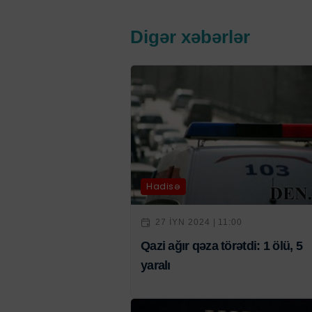
Digər xəbərlər
Hadisə
27 IYN 2024 | 11:00
Qazi ağır qəza törətdi: 1 ölü, 5
yaralı