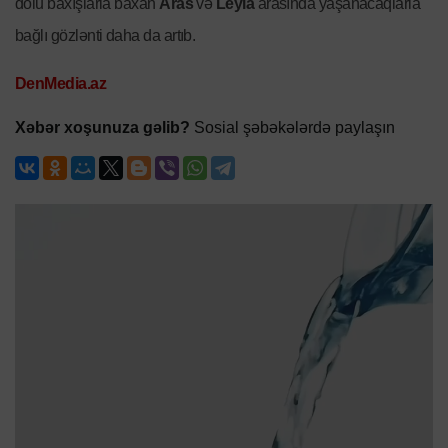
dolu baxışlarla baxan
Aras
və
Leyla
arasında yaşanacaqlarla
bağlı gözlənti daha da artıb.
DenMedia.az
Xəbər xoşunuza gəlib?
Sosial şəbəkələrdə paylaşın