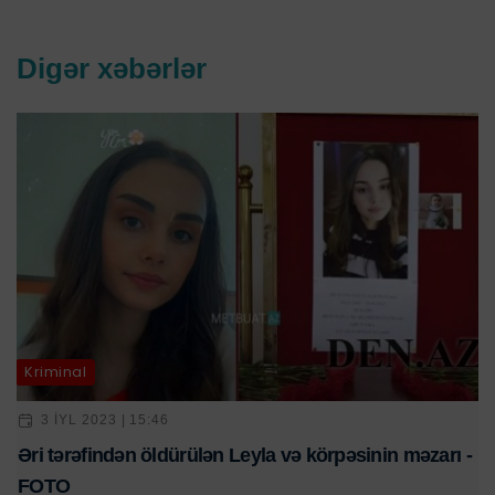
Digər xəbərlər
Kriminal
3 IYL 2023 | 15:46
Əri tərəfindən öldürülən Leyla və körpəsinin məzarı -
FOTO