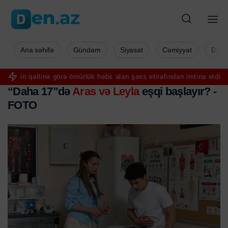
Ana səhifə
Gündəm
Siyasət
Cəmiyyət
Düny
qətlinə görə ömürlük həbs alan şəxs etirafından imtina etdi
FIFA pr
“Daha 17”də
Aras və Leyla
eşqi başlayır? -
FOTO