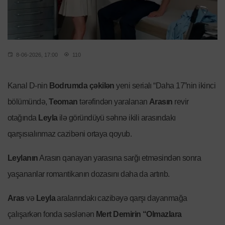
8-06-2026, 17:00
110
Kanal D-nin
Bodrumda çəkilən
yeni serialı “Daha 17”nin ikinci
bölümündə,
Teoman
tərəfindən yaralanan
Arasın
revir
otağında
Leyla
ilə göründüyü səhnə ikili arasındakı
qarşısıalınmaz cazibəni ortaya qoyub.
Leylanın
Arasın qanayan yarasına sarğı etməsindən sonra
yaşananlar romantikanın dozasını daha da artırıb.
Aras
və
Leyla
aralarındakı cazibəyə qarşı dayanmağa
çalışarkən fonda səslənən
Mert Demirin “Olmazlara