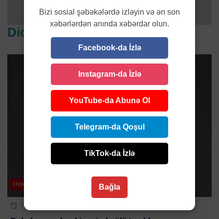
Bizi sosial şəbəkələrdə izləyin və ən son
xəbərlərdən anında xəbərdar olun.
Diqqət çəkənlər
Facebook-da İzlə
Instagram-da İzlə
YouTube-da Abunə Ol
Telegram-da Qoşul
TikTok-da İzlə
Hadisə
Bağla
7 AVQ 2026 | 12:14