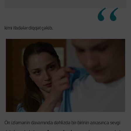
kimi ifadələr diqqət çəkib.
Ön izləmənin davamında dəhlizdə bir-birinin arxasınca sevgi