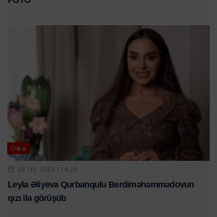
FOTO
Ölkə
16 IYL 2025 | 14:25
Leyla Əliyeva Qurbanqulu Berdiməhəmmədovun
qızı ilə görüşüb