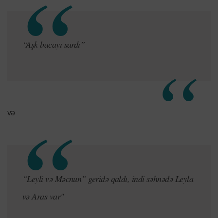
“Aşk bacayı sardı”
və
“Leyli və Məcnun” geridə qaldı, indi səhnədə Leyla
və Aras var"