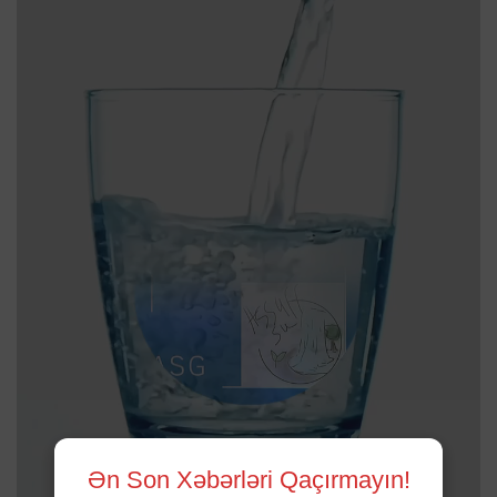
Ən Son Xəbərləri Qaçırmayın!