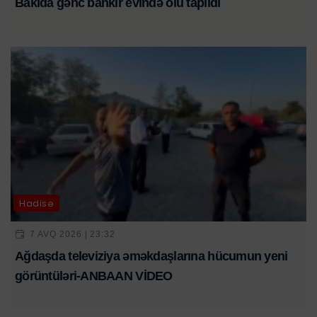
Bakıda gənc bankir evində ölü tapıldı
Hadisə
7 AVQ 2026 | 23:32
Ağdaşda televiziya əməkdaşlarına hücumun yeni
görüntüləri-ANBAAN VİDEO