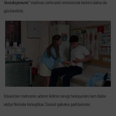
Vuruluyorum”
mahnısı səhnənin emosional təsirini daha da
gücləndirib.
İzləyicilər mahnının adının ikilinin sevgi hekayəsini tam ifadə
etdiyi fikrində birləşiblər. Sosial şəbəkə şərhlərində: