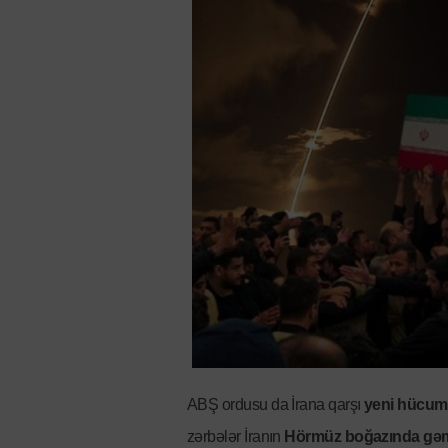
ABŞ ordusu da İrana qarşı
yeni hücumu
zərbələr İranın
Hörmüz boğazında gəmiç