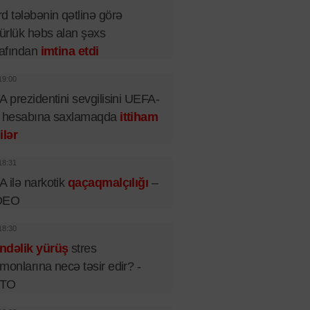
d tələbənin qətlinə görə
rlük həbs alan şəxs
rafından
imtina etdi
19:00
A prezidentini sevgilisini UEFA-
n hesabına saxlamaqda
ittiham
ilər
18:31
 ilə narkotik
qaçaqmalçılığı
–
DEO
18:30
ndəlik yürüş
stres
monlarına necə təsir edir? -
TO