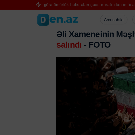
 qətlinə görə ömürlük həbs alan şəxs etirafından imtina etdi
FIFA pr
Ana səhifə
Əli Xameneinin Məş
salındı
- FOTO