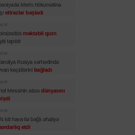
maniyada Merts hökumətinə
rşı
etirazlar başladı
16:33
birabadda
məktəbli qızın
iti tapıldı
16:30
landiya Rusiya sərhədində
van keçidlərini
bağladı
16:26
nel Messinin atası
dünyasını
işdi
16:19
 isti hava ilə bağlı əhaliyə
ərdarlıq etdi