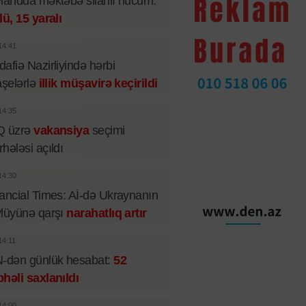
landda məktəbə silahlı hücum:
lü, 15 yaralı
14:41
afiə Nazirliyində hərbi
aşelərlə
illik müşavirə keçirildi
14:35
Q üzrə
vakansiya
seçimi
hələsi açıldı
14:30
ancial Times: Aİ-də Ukraynanın
lüyünə qarşı
narahatlıq artır
14:11
-dən günlük hesabat:
52
həli saxlanıldı
14:00