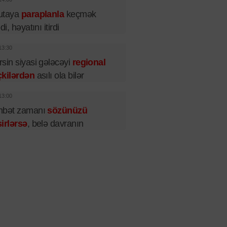
utaya
paraplanla
keçmək
di, həyatını itirdi
13:30
sin siyasi gələcəyi
regional
çkilərdən
asılı ola bilər
13:00
hbət zamanı
sözünüzü
irlərsə
, belə davranın