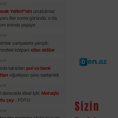
16:00
vak Yelleri”nin
unudulmaz
yoru illər sonra göründü: o da
ım evində yaşayır
15:30
imlər saniyələrlə yarışdı:
nindəki körpəni
xilas etdilər
15:29
ıda taksidən
pul və bank
tları
oğurlayan şəxs saxlanıldı
15:00
 dərəcədə ideal içki:
Moruqlu
zlu çay
- FOTO
14:46