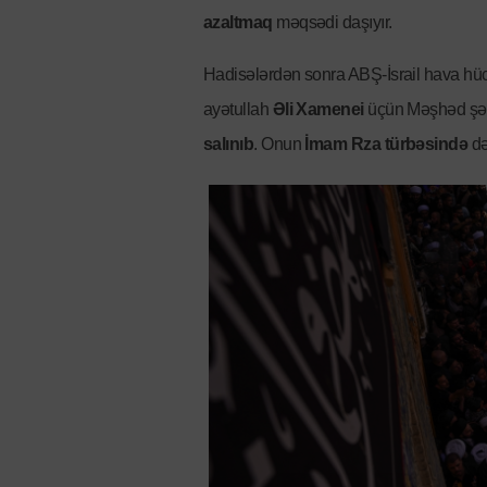
azaltmaq
məqsədi daşıyır.
Hadisələrdən sonra ABŞ-İsrail hava hücu
ayətullah
Əli Xamenei
üçün Məşhəd şəhə
salınıb
. Onun
İmam Rza türbəsində
də