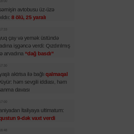
18:00
 sərnişin avtobusu üz-üzə
pıldıı:
8 ölü, 25 yaralı
17:33
yuq çay və yemək üstündə
adına işgəncə verdi: Qızdırılmış
lə arvadına
“dağ basdı”
17:30
yaşlı aktrisa ilə bağlı
qalmaqal
üyür: həm sevgili iddiası, həm
şanma davası
17:00
aniyadan İtaliyaya ultimatum:
qustun 9-dək vaxt verdi
16:48