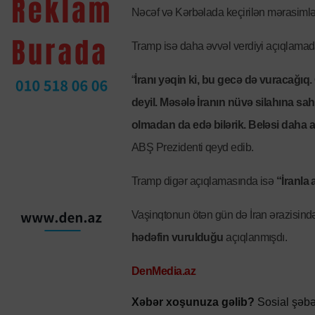
Nəcəf və Kərbəlada keçirilən mərasiml
Tramp isə daha əvvəl verdiyi açıqlamada 
“
İranı yəqin ki, bu gecə də vuracağıq
deyil. Məsələ İranın nüvə silahına s
olmadan da edə bilərik. Beləsi daha a
ABŞ Prezidenti qeyd edib.
Tramp digər açıqlamasında isə
“İranla
Vaşinqtonun ötən gün də İran ərazisində
hədəfin vurulduğu
açıqlanmışdı.
DenMedia.az
Xəbər xoşunuza gəlib?
Sosial şəbə