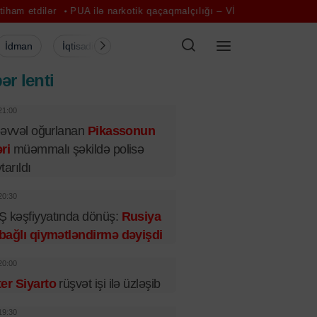
PUA ilə narkotik qaçaqmalçılığı – VİDEO
Gündəlik yürüş stres hor
İdman
İqtisadiyyat
Şou-biznes
Müsahibə
Mədə
ər lenti
21:00
l əvvəl oğurlanan
Pikassonun
ri
müəmmalı şəkildə polisə
tarıldı
20:30
 kəşfiyyatında dönüş:
Rusiya
 bağlı qiymətləndirmə dəyişdi
20:00
er Siyarto
rüşvət işi ilə üzləşib
19:30