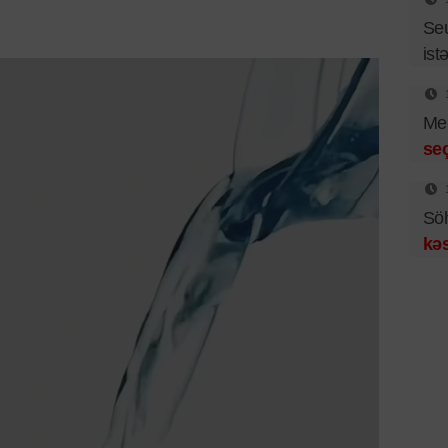
Se
istə
Mer
se
Sö
kəs