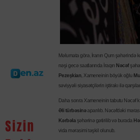
Məlumata görə, İranın Qum şəhərində k
nəşi gecə saatlarında İraqın
Nəcəf
şəhər
Pezeşkian
, Xameneinin böyük oğlu
Mu
səviyyəli siyasətçilərin iştirakı ilə qarşıla
Daha sonra Xameneinin tabutu Nəcəf kü
Əli türbəsinə
aparılıb. Nəcəfdəki məras
Kərbəla
şəhərinə gətirilib və burada
Hə
vida mərasimi təşkil olunub.