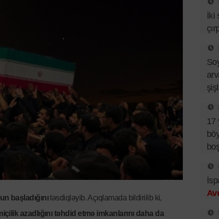
İki
çır
So
arv
şiş
17 
böy
bo
İsp
Av
n başladığını
təsdiqləyib. Açıqlamada bildirilib ki,
ilik azadlığını təhdid etmə imkanlarını daha da