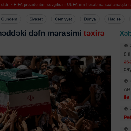
ezidentini sevgilisini UEFA-nın hesabına saxlamaqda ittiham etdilər
Gündəm
Siyasət
Cəmiyyət
Dünya
Hadisə
həddəki dəfn mərasimi
təxirə
Xəb
8 i
əsə
qay
ABŞ
ilə
Pet