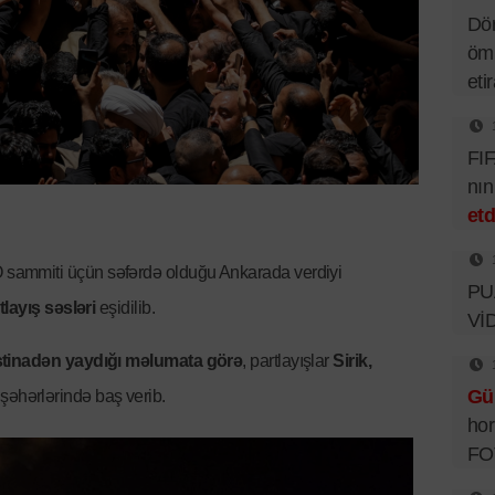
Dör
ömü
eti
FIF
nı
etd
sammiti üçün səfərdə olduğu Ankarada verdiyi
PUA
tlayış səsləri
eşidilib.
Vİ
istinadən yaydığı məlumata görə
, partlayışlar
Sirik,
Gü
şəhərlərində baş verib.
hor
FO