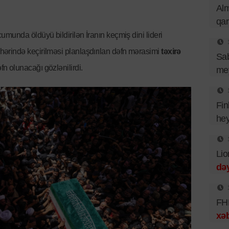
Al
qa
munda öldüyü bildirilən İranın keçmiş dini lideri
rində keçirilməsi planlaşdırılan dəfn mərasimi
təxirə
Sa
fn olunacağı gözlənilirdi.
mey
Fin
hey
Lio
dəy
FHN
xəb