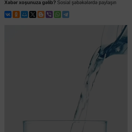
Xəbər xoşunuza gəlib?
Sosial şəbəkələrdə paylaşın