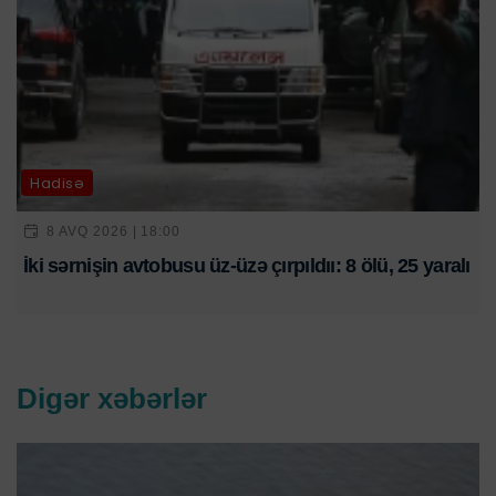
Hadisə
8 AVQ 2026 | 18:00
İki sərnişin avtobusu üz-üzə çırpıldıı: 8 ölü, 25 yaralı
Digər xəbərlər