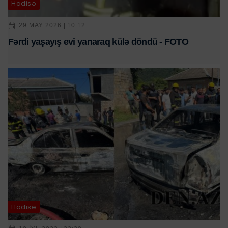
Hadisə
29 MAY 2026 | 10:12
Fərdi yaşayış evi yanaraq külə döndü - FOTO
Hadisə