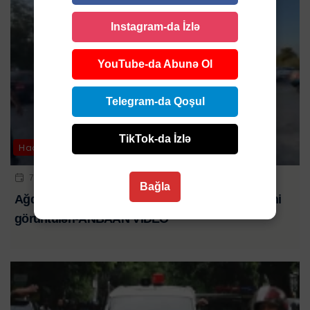
Instagram-da İzlə
YouTube-da Abunə Ol
Telegram-da Qoşul
TikTok-da İzlə
Hadisə
7 AVQ 2026 | 23:32
Bağla
Ağdaşda televiziya əməkdaşlarına hücumun yeni
görüntüləri-ANBAAN VİDEO