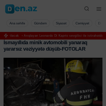
Ana səhifə
Gündəm
Siyasət
Cəmiyyət
Düny
cək
Arıqlayan Leonardo Di Kaprio sevgilisi ilə istirahətdə görüntülə
İ
s
m
a
y
ı
l
l
ı
d
a
m
i
n
i
k
a
v
t
o
m
o
b
i
l
i
y
a
n
a
r
a
q
y
a
r
a
r
s
ı
z
v
ə
z
i
y
y
ə
t
ə
d
ü
ş
ü
b
-
F
O
T
O
L
A
R