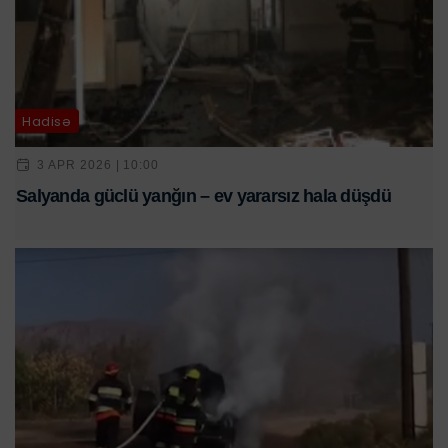
Hadisə
3 APR 2026 | 10:00
Salyanda güclü yanğın – ev yararsız hala düşdü