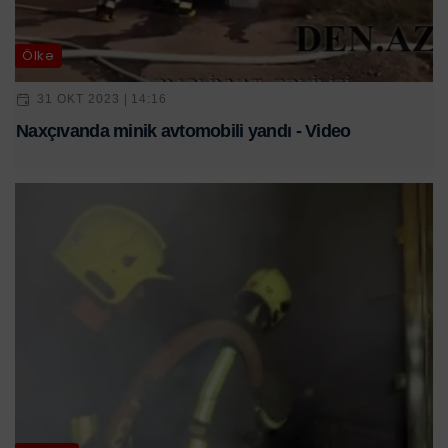
Ölkə
31 OKT 2023 | 14:16
Naxçıvanda minik avtomobili yandı - Video