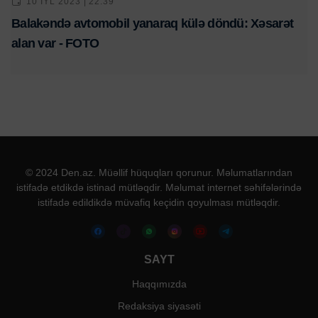
10 IYL 2023 | 22:39
Balakəndə avtomobil yanaraq külə döndü: Xəsarət
alan var - FOTO
© 2024 Den.az. Müəllif hüquqları qorunur. Məlumatlarından
istifadə etdikdə istinad mütləqdir. Məlumat internet səhifələrində
istifadə edildikdə müvafiq keçidin qoyulması mütləqdir.
SAYT
Haqqımızda
Redaksiya siyasəti