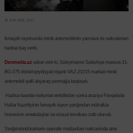
9-06-2026, 23:57
İsmayıllı rayonunda minik avtomobilinin yanması ilə nəticələnən
hadisə baş verib.
Denmedia.az
xəbər verir ki, Süleymanov Səbuhiyə məxsus 31-
BG-375 dövlət qeydiyyat nişanlı VAZ-21015 markalı minik
avtomobili qəfil alışaraq yanmağa başlayıb.
Hadisə barədə məlumat verildikdən sonra əraziyə Fövqəladə
Hallar Nazirliyinin İsmayıllı rayon yanğından mühafizə
hissəsinin əməkdaşları və xüsusi texnikası cəlb olunub.
Yanğınsöndürənlərin operativ müdaxiləsi nəticəsində alov