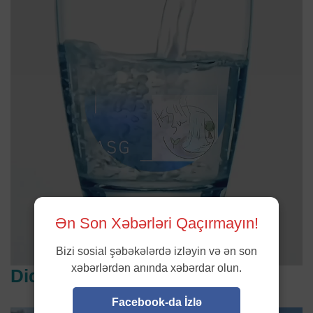
Ən Son Xəbərləri Qaçırmayın!
Bizi sosial şəbəkələrdə izləyin və ən son
xəbərlərdən anında xəbərdar olun.
Diqqət çəkənlər
Facebook-da İzlə