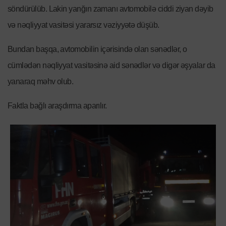
söndürülüb. Lakin yanğın zamanı avtomobilə ciddi ziyan dəyib
və nəqliyyat vasitəsi yararsız vəziyyətə düşüb.
Bundan başqa, avtomobilin içərisində olan sənədlər, o
cümlədən nəqliyyat vasitəsinə aid sənədlər və digər əşyalar da
yanaraq məhv olub.
Faktla bağlı araşdırma aparılır.