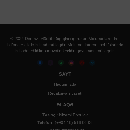
© 2024 Den.az. Müəllif hüquqları qorunur. Məlumatlarından
istifadə etdikdə istinad mütləqdir. Məlumat internet səhifələrində
istifadə edildikdə müvafiq keçidin qoyulması mütləqdir.
SAYT
Haqqımızda
Redaksiya siyasəti
ƏLAQƏ
Təsisçi:
Nizami Rəsulov
Telefon:
(+994 10) 518 06 06