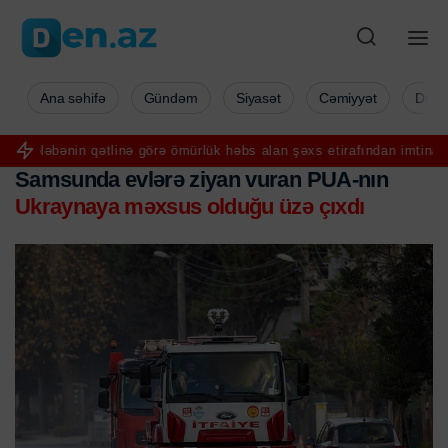
Ana səhifə
Gündəm
Siyasət
Cəmiyyət
Düny
əbənin qətlinə görə ömürlük həbs alan şəxs etirafından imtina etdi
F
Samsunda evlərə ziyan vuran PUA-nın
Ukraynaya məxsus olduğu üzə çıxdı