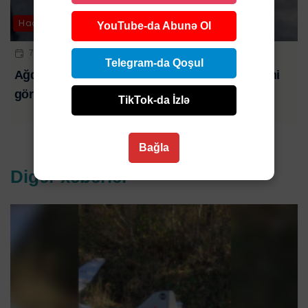
Hadisə
YouTube-da Abunə Ol
7 AVQ 2026 | 23:32
Telegram-da Qoşul
Ağdaşda televiziya əməkdaşlarına hücumun yeni
görüntüləri-ANBAAN VİDEO
TikTok-da İzlə
Bağla
Digər xəbərlər