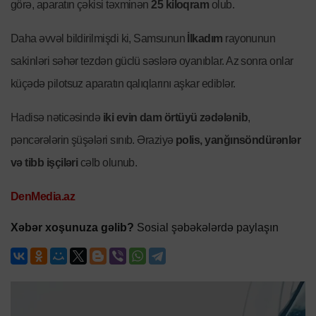
görə, aparatın çəkisi təxminən
25 kiloqram
olub.
Daha əvvəl bildirilmişdi ki, Samsunun
İlkadım
rayonunun
sakinləri səhər tezdən güclü səslərə oyanıblar. Az sonra onlar
küçədə pilotsuz aparatın qalıqlarını aşkar ediblər.
Hadisə nəticəsində
iki evin dam örtüyü zədələnib
,
pəncərələrin şüşələri sınıb. Əraziyə
polis, yanğınsöndürənlər
və tibb işçiləri
cəlb olunub.
DenMedia.az
Xəbər xoşunuza gəlib?
Sosial şəbəkələrdə paylaşın