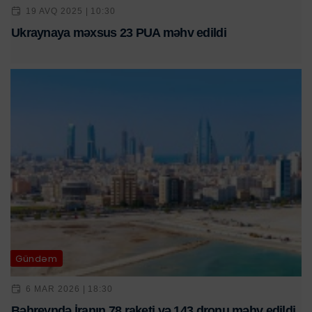
19 AVQ 2025 | 10:30
Ukraynaya məxsus 23 PUA məhv edildi
Gündəm
6 MAR 2026 | 18:30
Bəhreyndə İranın 78 raketi və 143 dronu məhv edildi