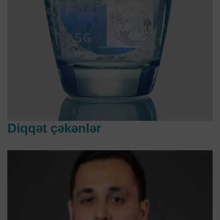
Diqqət çəkənlər