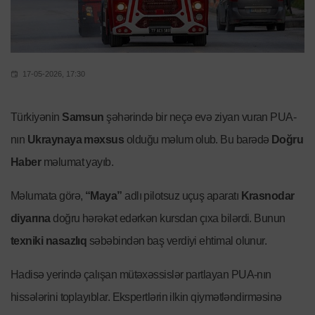
17-05-2026, 17:30
Türkiyənin
Samsun
şəhərində bir neçə evə ziyan vuran PUA-
nın
Ukraynaya məxsus
olduğu məlum olub. Bu barədə
Doğru
Haber
məlumat yayıb.
Məlumata görə,
“Maya”
adlı pilotsuz uçuş aparatı
Krasnodar
diyarına
doğru hərəkət edərkən kursdan çıxa bilərdi. Bunun
texniki nasazlıq
səbəbindən baş verdiyi ehtimal olunur.
Hadisə yerində çalışan mütəxəssislər partlayan PUA-nın
hissələrini toplayıblar. Ekspertlərin ilkin qiymətləndirməsinə