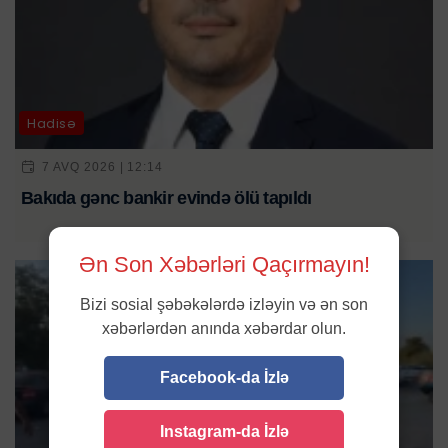
Hadisə
7 AVQ 2026 | 12:14
Bakıda gənc bankir evində ölü tapıldı
Ən Son Xəbərləri Qaçırmayın!
Bizi sosial şəbəkələrdə izləyin və ən son
xəbərlərdən anında xəbərdar olun.
Facebook-da İzlə
Instagram-da İzlə