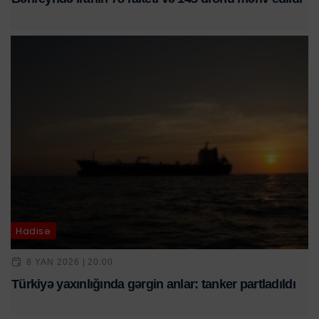
Hadisə
8 YAN 2026 | 20:00
Türkiyə yaxınlığında gərgin anlar: tanker partladıldı