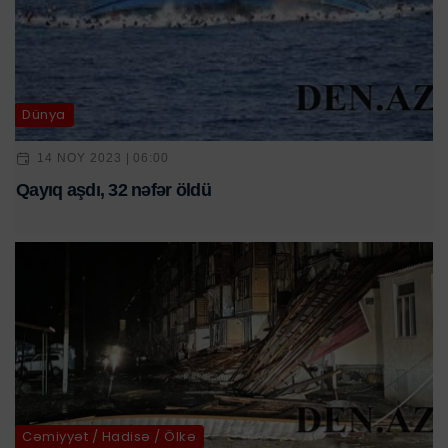
Dünya
14 NOY 2023 | 06:00
Qayıq aşdı, 32 nəfər öldü
Cəmiyyət / Hadisə / Ölkə