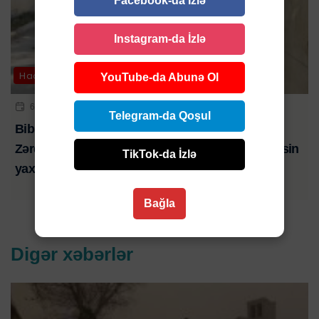
Facebook-da İzlə
Instagram-da İzlə
Hadisə
YouTube-da Abunə Ol
6 AVQ 2026 | 21:01
Telegram-da Qoşul
Bibim həkim səhlənkarlığının qurbanı oldu-
Zərdabda baş verən ağır yol qəzasında ölən şəxsin
TikTok-da İzlə
yaxını şikayət edib-VİDEO
Bağla
Digər xəbərlər