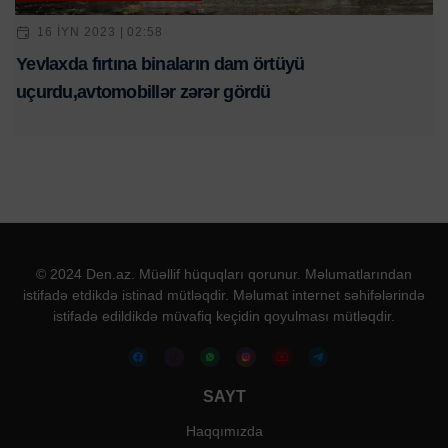
16 IYN 2023 | 02:58
Yevlaxda fırtına binaların dam örtüyü
uçurdu,avtomobillər zərər gördü
© 2024 Den.az. Müəllif hüquqları qorunur. Məlumatlarından
istifadə etdikdə istinad mütləqdir. Məlumat internet səhifələrində
istifadə edildikdə müvafiq keçidin qoyulması mütləqdir.
SAYT
Haqqımızda