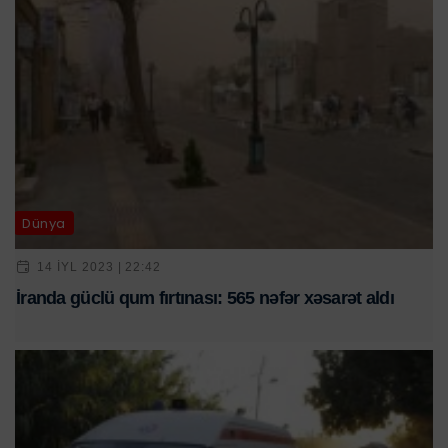
Dünya
14 IYL 2023 | 22:42
İranda güclü qum fırtınası: 565 nəfər xəsarət aldı