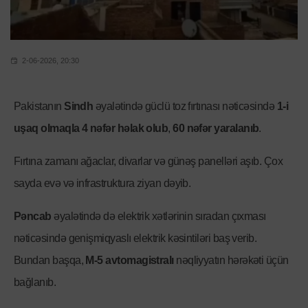
2-06-2026, 20:30
Pakistanın
Sindh
əyalətində güclü toz fırtınası nəticəsində
1-i
uşaq olmaqla 4 nəfər həlak olub
,
60 nəfər yaralanıb
.
Fırtına zamanı ağaclar, divarlar və günəş panelləri aşıb. Çox
sayda evə və infrastruktura ziyan dəyib.
Pəncab
əyalətində də elektrik xətlərinin sıradan çıxması
nəticəsində genişmiqyaslı elektrik kəsintiləri baş verib.
Bundan başqa,
M-5 avtomagistralı
nəqliyyatın hərəkəti üçün
bağlanıb.