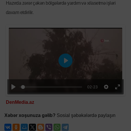
Hazırda zərər çəkən bölgələrdə yardım və xilasetmə işləri
davam etdirilir.
Oyna
02:23
DenMedia.az
Xəbər xoşunuza gəlib?
Sosial şəbəkələrdə paylaşın