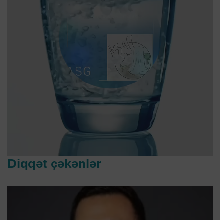
Diqqət çəkənlər