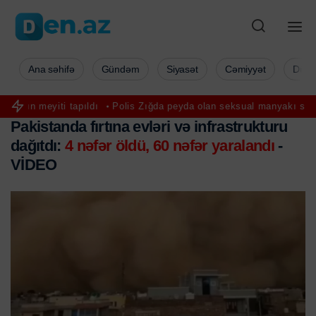
Ana səhifə
Gündəm
Siyasət
Cəmiyyət
Düny
meyiti tapıldı
Polis Zığda peyda olan seksual manyakı saxladı
R
Pakistanda fırtına evləri və infrastrukturu
dağıtdı:
4 nəfər öldü, 60 nəfər yaralandı
-
VİDEO