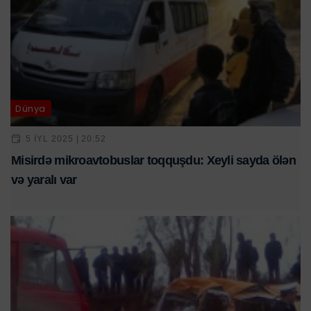
Dünya
5 IYL 2025 | 20:52
Misirdə mikroavtobuslar toqquşdu: Xeyli sayda ölən
və yaralı var