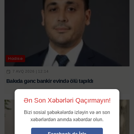
Hadisə
7 AVQ 2026 | 12:14
Bakıda gənc bankir evində ölü tapıldı
Ən Son Xəbərləri Qaçırmayın!
Bizi sosial şəbəkələrdə izləyin və ən son
xəbərlərdən anında xəbərdar olun.