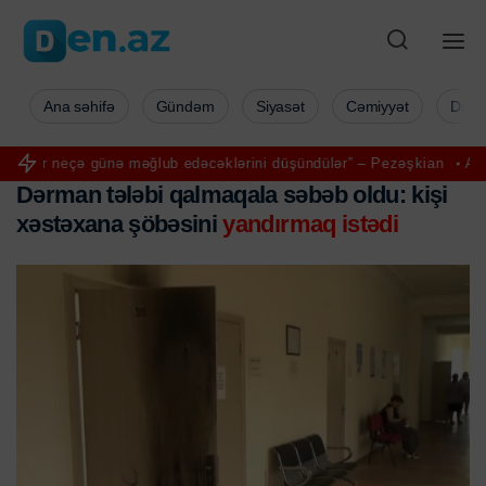
Ana səhifə
Gündəm
Siyasət
Cəmiyyət
Düny
ünə məğlub edəcəklərini düşündülər” – Pezəşkian
Aya ilk addımı ata
Dərman tələbi qalmaqala səbəb oldu: kişi
xəstəxana şöbəsini
yandırmaq istədi