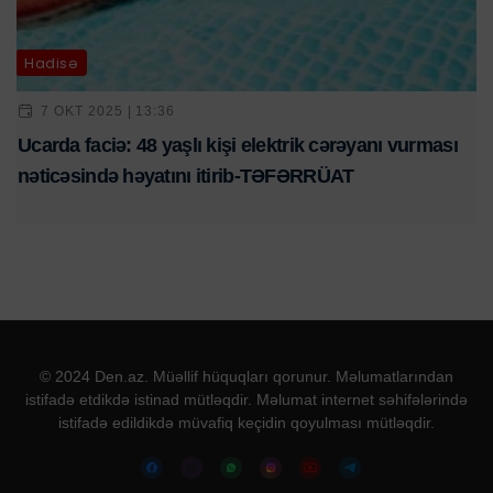
Hadisə
7 OKT 2025 | 13:36
Ucarda faciə: 48 yaşlı kişi elektrik cərəyanı vurması
nəticəsində həyatını itirib-TƏFƏRRÜAT
© 2024 Den.az. Müəllif hüquqları qorunur. Məlumatlarından
istifadə etdikdə istinad mütləqdir. Məlumat internet səhifələrində
istifadə edildikdə müvafiq keçidin qoyulması mütləqdir.