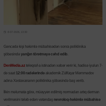
8-07-2026, 13:30
Gəncədə kişi həkimlə mübahisədən sonra poliklinika
şöbəsində
yanğın törətməyə cəhd edib
.
DenMedia.az
teleqraf-a istinadən xəbər verir ki, hadisə iyulun 7-
də saat
12:00 radələrində
akademik Zülfüqar Məmmədov
adına Xəstəxananın poliklinika şöbəsində baş verib.
İlkin məlumata görə, müəyyən edilmiş normadan artıq dərman
verilməsini tələb edən vətəndaş
nevroloq-həkimlə mübahisə