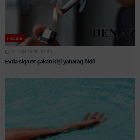
Hadisə
31 YAN 2025 | 09:53
Evdə siqaret çəkən kişi yanaraq öldü