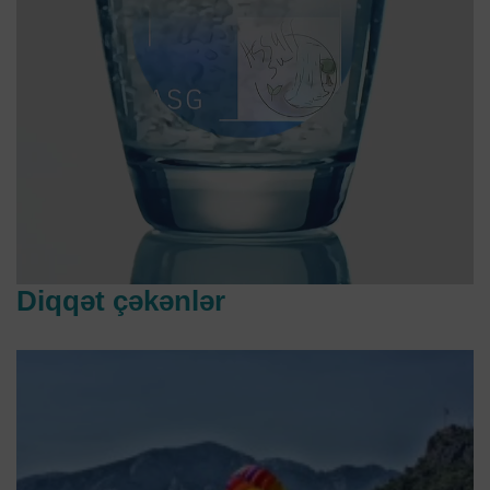
Diqqət çəkənlər