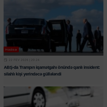
Hadisə
22 FEV 2026 | 20:24
ABŞ-da Trampın iqamətgahı önündə qanlı insident:
silahlı kişi yerindəcə güllələndi