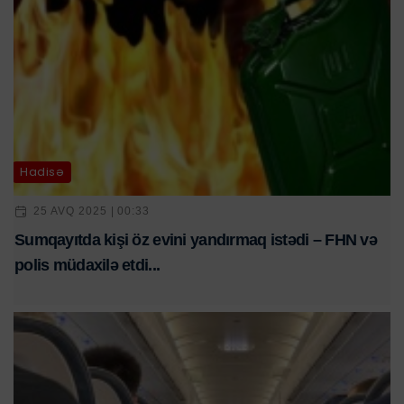
Hadisə
25 AVQ 2025 | 00:33
Sumqayıtda kişi öz evini yandırmaq istədi – FHN və
polis müdaxilə etdi...