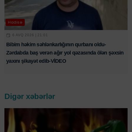
Hadisə
6 AVQ 2026 | 21:01
Bibim həkim səhlənkarlığının qurbanı oldu-
Zərdabda baş verən ağır yol qəzasında ölən şəxsin
yaxını şikayət edib-VİDEO
Digər xəbərlər