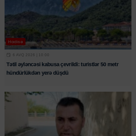
Hadisə
6 AVQ 2026 | 10:00
Tətil əyləncəsi kabusa çevrildi: turistlər 50 metr
hündürlükdən yerə düşdü