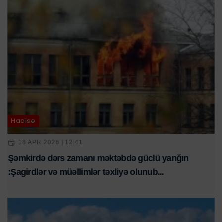
Hadisə
18 APR 2026 | 12:41
Şəmkirdə dərs zamanı məktəbdə güclü yanğın
:Şagirdlər və müəllimlər təxliyə olunub...