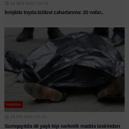
24 SEN 2025 | 19:16
İmişlidə toyda kütləvi zəhərlənmə: 20 nəfər..
Hadisə
26 IYN 2025 | 01:22
Sumqayıtda 48 yaşlı kişi narkotik maddə təsirindən