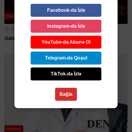
Facebook-da İzlə
Hadisə
Instagram-da İzlə
21 MAR 2026 | 15:38
Gəncədə evdə partlayış - 61 yaşlı kişi yaralandı
YouTube-da Abunə Ol
Telegram-da Qoşul
TikTok-da İzlə
Bağla
Hadisə