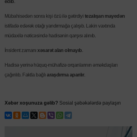
edib
.
Mübahisədən sonra kişi özü ilə gətirdiyi
tezalışan mayedən
istifadə edərək otağı yandırmağa çalışıb. Lakin vaxtında
müdaxilə nəticəsində hadisənin qarşısı alınıb.
İnsident zamanı
xəsarət alan olmayıb
.
Hadisə yerinə hüquq-mühafizə orqanlarının əməkdaşları
çağırılıb. Faktla bağlı
araşdırma aparılır
.
Xəbər xoşunuza gəlib?
Sosial şəbəkələrdə paylaşın