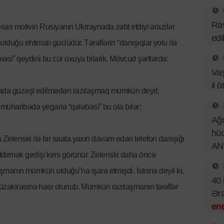
Rav
 əsas motivin Rusiyanın Ukrraynada zəbt etdiyi ərazilər
edi
lduğu ehtimalı güclüdür. Tərəflərin “danışıqlar yolu ilə
si” qeydini bu cür oxuya bilərik. Mövcud şərtlərdə:
Va
il ö
ynada güzəşt edilmədən razılaşmaq mümkün deyil;
iyi müharibədə yeganə “qələbəsi” bu ola bilər;
Ağd
hüc
Zelenski ilə bir saata yaxın davam edən telefon danışığı
AN
dirmək gedişi kimi görünür. Zelenski daha öncə
laşmanın mümkün olduğu”na işarə etmişdi. İstisna deyil ki,
40 
müzakirəsinə həsr olunub. Mümkün razılaşmanın tərəflər
Ər
end