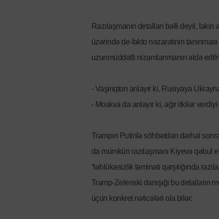
Razılaşmanın detalları bəlli deyil, lakin
üzərində de-fakto nəzarətinin tanınması o
uzunmüddətli nizamlanmanın əldə edilmə
- Vaşinqton anlayır ki, Rusiyaya Ukra
- Moskva da anlayır ki, ağır itkilər verd
Trampın Putinlə söhbətdən dərhal sonra 
da mümkün razılaşmanı Kiyevə qəbul et
“təhlükəsizlik təminatı qarşılığında razı
Tramp-Zelenski danışığı bu detalların 
üçün konkret nəticələri ola bilər: