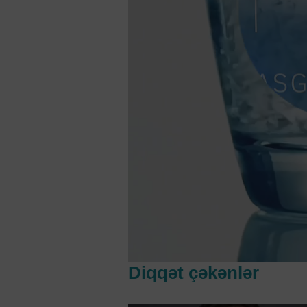
Diqqət çəkənlər