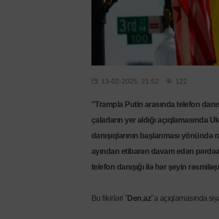
13-02-2025, 21:52
122
"Trampla Putin arasında telefon danış
çalarların yer aldığı açıqlamasında 
danışıqlarının başlanması yönündə ra
ayından etibarən davam edən pərdəar
telefon danışığı ilə hər şeyin rəsmil
Bu fikirləri "
Den.az
"a açıqlamasında siya