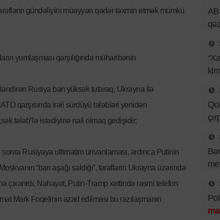
ə tərəflərin gündəliyini müəyyən qədər təxmin etmək mümkü
ABŞ
qəz
“Xa
ların yumlaşması qarşılığında müharibənin
kim
tləndirən Rusiya barı yüksək tutaraq, Ukrayna ilə
Qob
TO qarşısında irəli sürdüyü tələbləri yenidən
çır
sək tələb”lə istədiyinə nail olmaq gedişidir;
Bər
l sonra Rusiyaya ultimatim ünvanlaması, ardınca Putinin
mey
 Moskvanın “barı aşağı saldığı”, tərəflərin Ukrayna üzərində
na çıxarırdı. Nəhayət, Putin-Tramp xəttində rəsmi telefon
Pol
lomat Mark Foqelinin azad edilməsi bu razılaşmanın
ma