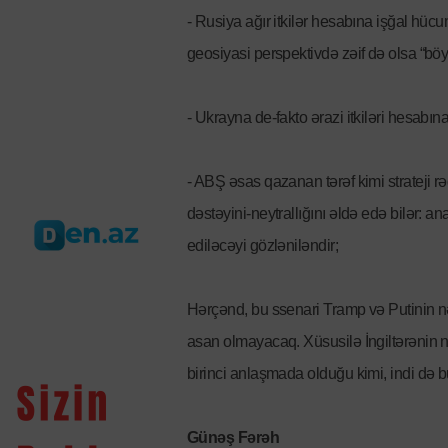
- Rusiya ağır itkilər hesabına işğal h
geosiyasi perspektivdə zəif də olsa “bö
- Ukrayna de-fakto ərazi itkiləri hesabına
- ABŞ əsas qazanan tərəf kimi strateji
dəstəyini-neytrallığını əldə edə bilər: 
ediləcəyi gözləniləndir;
Hərçənd, bu ssenari Tramp və Putinin nəz
asan olmayacaq. Xüsusilə İngiltərənin nə
birinci anlaşmada olduğu kimi, indi də 
Günəş Fərəh