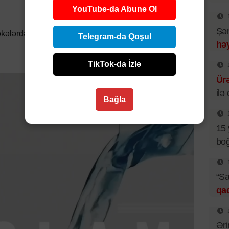
YouTube-da Abunə Ol
Şəm
kələrdə paylaşın
Telegram-da Qoşul
həy
TikTok-da İzlə
Ür
ilə
Bağla
15 
boğ
“Sa
qa
Əri