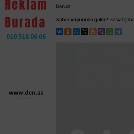
Den.az
Xəbər xoşunuza gəlib?
Sosial şəbə