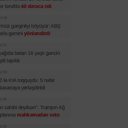
ər tərəfdə
40 dərəcə isti
12:30
müz gərginliyi böyüyür: ABŞ
arla gəmini
yönləndirdi
12:11
şağıda batan 16 yaşlı gəncin
iti tapıldı
12:00
-la KIA toqquşdu: 5 nəfər
təxanaya yerləşdirildi
11:30
n sahibi deyilsən”: Trampın Ağ
 planına
məhkəmədən veto
11:00