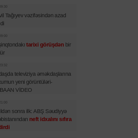
09:30
il Tağıyev vəzifəsindən azad
ldi
09:00
şinqtondakı
tarixi görüşdən
bir
tür
23:32
aşda televiziya əməkdaşlarına
umun yeni görüntüləri-
BAAN VİDEO
21:00
ildən sonra ilk: ABŞ Səudiyyə
əbistanından
neft idxalını sıfıra
irdi