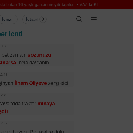
aşlı gəncin meyiti tapıldı
VAZ-la KIA toqquşdu: 5 nəfər xəstəxanaya
İdman
İqtisadiyyat
Şou-biznes
Müsahibə
Mədə
ər lenti
13:00
hbət zamanı
sözünüzü
irlərsə
, belə davranın
12:48
şinyan
İlham Əliyevə
zəng etdi
12:45
cavənddə traktor
minaya
şdü
12:37
ahın havası: Bir tərəfdə dolu,