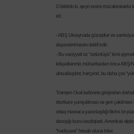
O bildirib ki, qeyri-rəsmi müzakirələrd
idi:
- ABŞ Ukraynada güzəştlər və sanksiya
dayandırılmasını təklif edir;
- Bu vəziyyəti öz “üstünlüyü” kimi qiymə
kifayətlənmir, müharibədən öncə ABŞ/NA
aktuallaşdırır, hərçənd, bu daha çox “yük
Trampın Oval kabinetə girişindən dərha
ritorikanı yumşaltması və geri çəkilməsi
ortaq məxrəcə yaxınlaşdığı fikrini ön pla
danışığı bunu təsdiqlədi. Amerikalı dip
“hədiyyəsi” hesab oluna bilər.