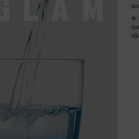
qad
Bak
oğu