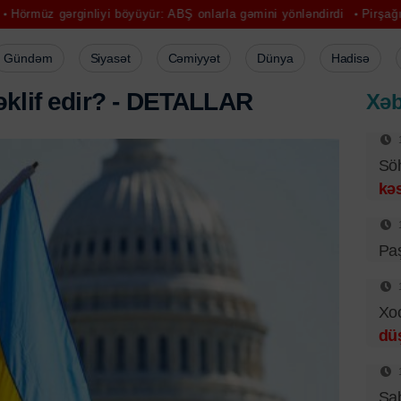
inliyi böyüyür: ABŞ onlarla gəmini yönləndirdi
Pirşağıda batan 16 y
Gündəm
Siyasət
Cəmiyyət
Dünya
Hadisə
ə
k
l
i
f
e
d
i
r
?
-
D
E
T
A
L
L
A
R
Xəb
Sö
kəs
Pa
Xo
dü
Sab