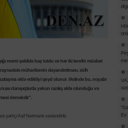
dig
Hör
onl
Pir
mey
ığı rəsmi şəkildə baş tutdu və hər iki tərəfin müsbət
Ukraynadakı müharibənin dayandırılması, sülh
zılaşma əldə edildiyi qeyd olunur. Əslində bu, noyabr
VAZ
xəs
xası danışıqlarda yekun razılıq əldə olunduğu və
əşməsi deməkdir".
“Sə
Ev
si şərhçi Asif Nərimanlı səsləndirib.