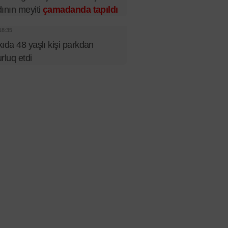
ının meyiti
çamadanda tapıldı
18:35
ıda 48 yaşlı kişi parkdan
rluq etdi