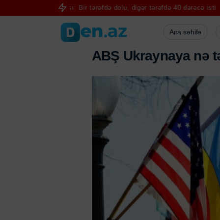
ın havası: Bir tərəfdə dolu, digər tərəfdə 40 dərəcə isti
Hörmüz gərg
Ana səhifə
A
B
Ş
U
k
r
a
y
n
a
y
a
n
ə
t