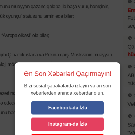
ücumunu müəyyən qazanc-qələbə ilə başa vurur, həmçinin,
Emi
yük oyunçu” statusunu təmin edə bilər;
Fut
seç
 “Avropa ölkəsi” ola bilər;
Qar
hü
 rəqibi Çinə fokuslana və Pekinə qarşı Moskvanın müəyyən
analoji mövqeyin Yaxın Şərq-İran cəbhəsinə də şamil
Ən Son Xəbərləri Qaçırmayın!
ABŞ
hü
Bizi sosial şəbəkələrdə izləyin və ən son
xəbərlərdən anında xəbərdar olun.
əri razılaşması – istəyidir, praktiki müstəvidə reallaşması
 edəcəyi hadisələrin inkişafına yön verə bilər, yaxud
Vək
Facebook-da İzlə
bunu bacarıb-bacarmayağından çox şey asılıdır.
Instagram-da İzlə
Sad
“Va