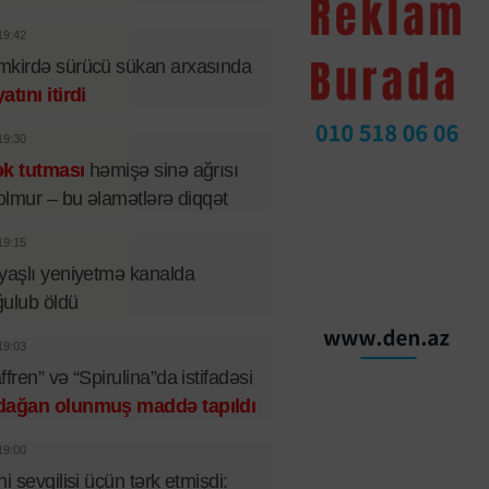
19:42
kirdə sürücü sükan arxasında
atını itirdi
19:30
ək tutması
həmişə sinə ağrısı
 olmur – bu əlamətlərə diqqət
19:15
yaşlı yeniyetmə kanalda
ulub öldü
19:03
ffren” və “Spirulina”da istifadəsi
dağan olunmuş maddə tapıldı
19:00
ni sevgilisi üçün tərk etmişdi: