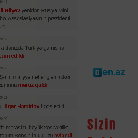
20:42
l Əliyev
yenidən Rusiya Mini-
bol Assosiasiyasının prezidenti
ildi
20:39
a dənizdə Türkiyə gəmisinə
cum edildi
20:30
-nin maliyyə nəhəngləri haker
cumuna
məruz qaldı
20:21
il
İlqar Həmidov
həbs edildi
20:00
ə mərasim, böyük xoşbəxtlik:
tanım Sensin”in ulduzu
evləndi