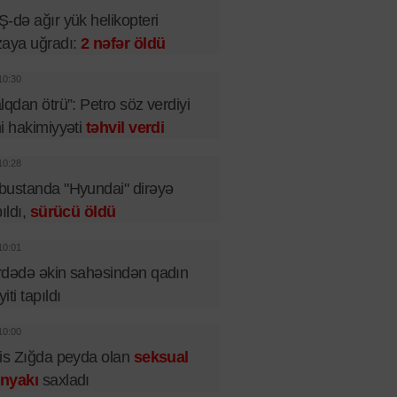
-də ağır yük helikopteri
aya uğradı:
2 nəfər öldü
10:30
lqdan ötrü”: Petro söz verdiyi
i hakimiyyəti
təhvil verdi
10:28
ustanda "Hyundai" dirəyə
pıldı,
sürücü öldü
10:01
dədə əkin sahəsindən qadın
iti tapıldı
10:00
is Zığda peyda olan
seksual
nyakı
saxladı