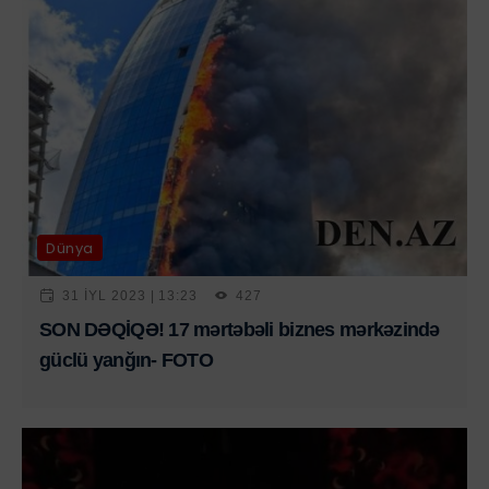
Dünya
31 IYL 2023 | 13:23
427
SON DƏQİQƏ! 17 mərtəbəli biznes mərkəzində
güclü yanğın- FOTO