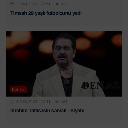
2 AVQ 2023 | 22:51
319
Timsah 29 yaşlı futbolçunu yedi
Dünya
2 AVQ 2023 | 22:41
403
İbrahim Tatlısəsin sərvəti - Siyahı