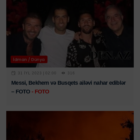
İdman / Dünya
31 IYL 2023 | 02:00
316
Messi, Bekhem və Busqets ailəvi nahar ediblər
– FOTO
- FOTO