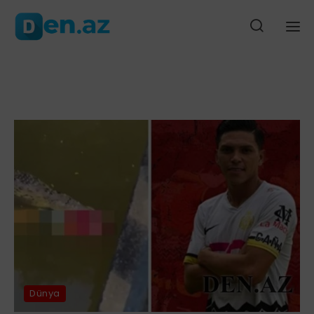
rdabda baş verən ağır yol qəzasında ölən şəxsin yaxını şikayət edib
Ana səhifə
Gündəm
Siyasət
Cəmiyyət
Düny
Dünya