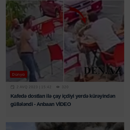
Dünya
2 AVQ 2023 | 15:42
320
Kafedə dostları ilə çay içdiyi yerdə kürəyindən
güllələndi - Anbaan VİDEO