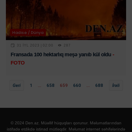
Hadisə / Dünya
31 IYL 2023 | 02:00
287
Fransada 100 hektarlıq meşə yanıb kül oldu
-
FOTO
Geri
1
...
658
659
660
...
688
İrəli
© 2024 Den.az. Müəllif hüquqları qorunur. Məlumatlarından
istifadə etdikdə istinad mütləqdir. Məlumat internet səhifələrində