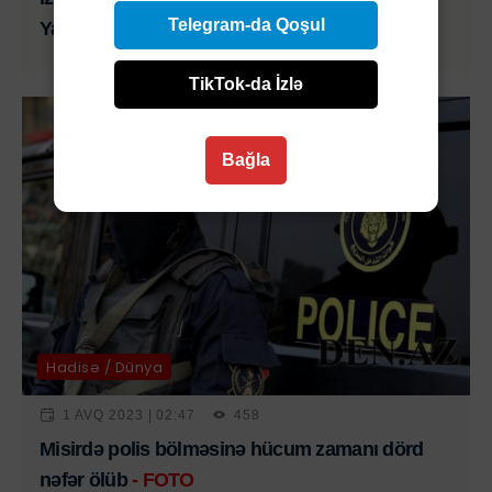
Telegram-da Qoşul
Yaralı var
TikTok-da İzlə
Bağla
Hadisə / Dünya
1 AVQ 2023 | 02:47
458
Misirdə polis bölməsinə hücum zamanı dörd
nəfər ölüb
- FOTO