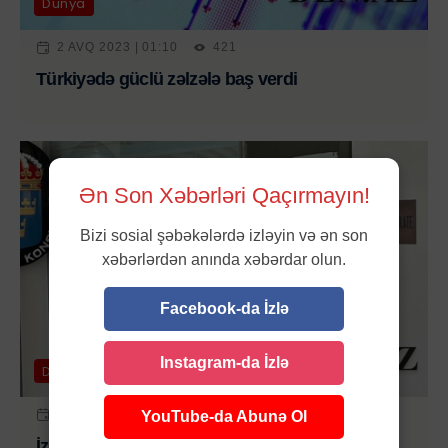
Dünya
2 AVQ 2023 | 01:10
421
Türkiyədə güclü zəlzələ baş verdi
Ən Son Xəbərləri Qaçırmayın!
Bizi sosial şəbəkələrdə izləyin və ən son
xəbərlərdən anında xəbərdar olun.
Facebook-da İzlə
Instagram-da İzlə
Dünya
1 AVQ 2023 | 20:53
465
YouTube-da Abunə Ol
İzmirdəki İsveç Konsulluğunda silahlı hücum -