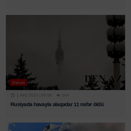
Dünya
1 AVQ 2023 | 00:09
504
Rusiyada havayla əlaqədar 11 nəfər öldü