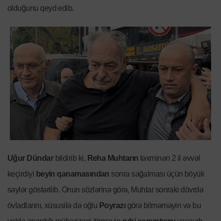
olduğunu qeyd edib.
Uğur Dündar
bildirib ki,
Reha Muhtarın
təxminən 2 il əvvəl
keçirdiyi
beyin qanamasından
sonra sağalması üçün böyük
səylər göstərilib. Onun sözlərinə görə, Muhtar sonrakı dövrdə
övladlarını, xüsusilə də oğlu
Poyrazı
görə bilməməyin və bu