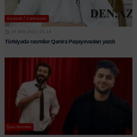
Siyasət / Cəmiyyət
29 SEN 2023 | 01:18
Türkiyədə rəsmilər Qənirə Paşayevadan yazdı
Şou-biznes