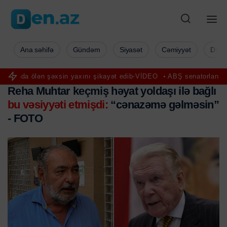
Ana səhifə
Gündəm
Siyasət
Cəmiyyət
Düny
ölən şəxsin yaxını şikayət edib-VİDEO
ABŞ senatorları Rusiyaya qar
Reha Muhtar keçmiş həyat yoldaşı ilə bağlı
bu vəsiyyəti etmişdi:
“cənazəmə gəlməsin”
- FOTO