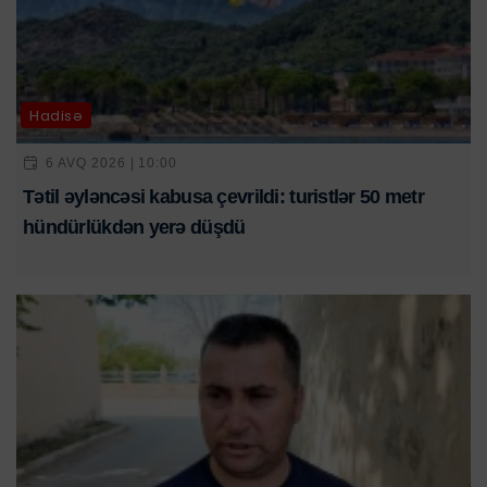
Hadisə
6 AVQ 2026 | 10:00
Tətil əyləncəsi kabusa çevrildi: turistlər 50 metr
hündürlükdən yerə düşdü