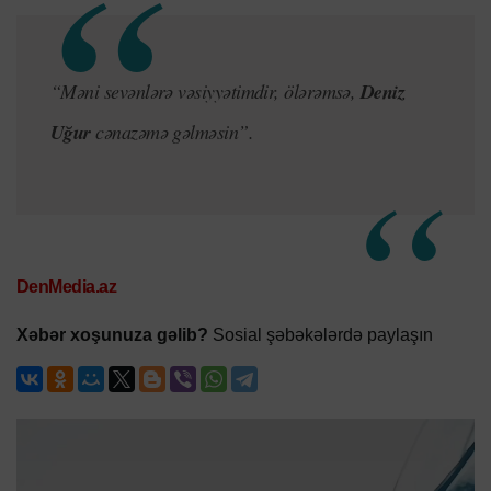
“Məni sevənlərə vəsiyyətimdir, ölərəmsə,
Deniz
Uğur
cənazəmə gəlməsin”.
DenMedia.az
Xəbər xoşunuza gəlib?
Sosial şəbəkələrdə paylaşın