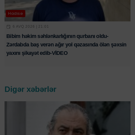
Hadisə
6 AVQ 2026 | 21:01
Bibim həkim səhlənkarlığının qurbanı oldu-
Zərdabda baş verən ağır yol qəzasında ölən şəxsin
yaxını şikayət edib-VİDEO
Digər xəbərlər