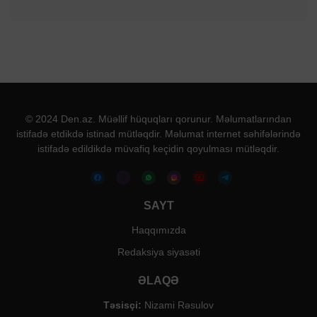
© 2024 Den.az. Müəllif hüquqları qorunur. Məlumatlarından
istifadə etdikdə istinad mütləqdir. Məlumat internet səhifələrində
istifadə edildikdə müvafiq keçidin qoyulması mütləqdir.
SAYT
Haqqımızda
Redaksiya siyasəti
ƏLAQƏ
Təsisçi:
Nizami Rəsulov