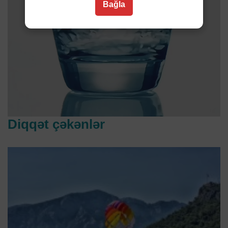
Bağla
Diqqət çəkənlər