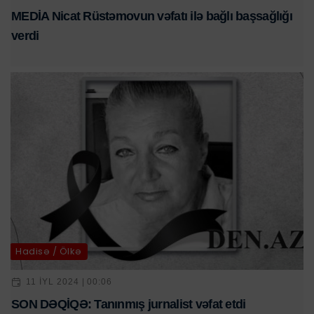
MEDİA Nicat Rüstəmovun vəfatı ilə bağlı başsağlığı
verdi
Hadisə / Ölkə
11 IYL 2024 | 00:06
SON DƏQİQƏ: Tanınmış jurnalist vəfat etdi