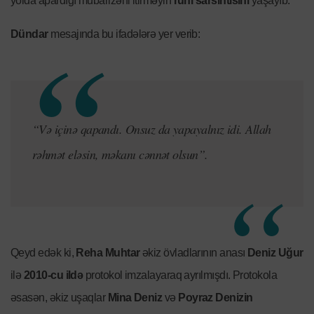
yolda apardığı mübarizəni itirməyin
ruhi sarsıntısını
yaşayıb.
Dündar
mesajında bu ifadələrə yer verib:
“Və içinə qapandı. Onsuz da yapayalnız idi. Allah
rəhmət eləsin, məkanı cənnət olsun”.
Qeyd edək ki,
Reha Muhtar
əkiz övladlarının anası
Deniz Uğur
ilə
2010-cu ildə
protokol imzalayaraq ayrılmışdı. Protokola
əsasən, əkiz uşaqlar
Mina Deniz
və
Poyraz Denizin