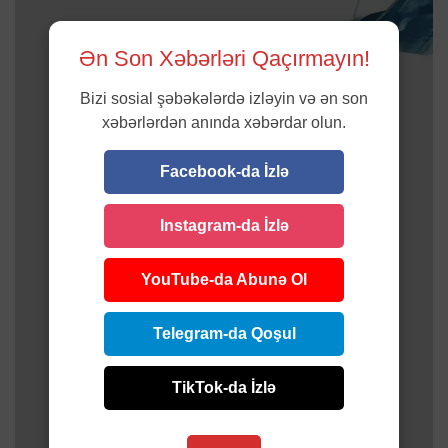
Ən Son Xəbərləri Qaçırmayın!
Bizi sosial şəbəkələrdə izləyin və ən son
xəbərlərdən anında xəbərdar olun.
Facebook-da İzlə
Instagram-da İzlə
YouTube-da Abunə Ol
Telegram-da Qoşul
TikTok-da İzlə