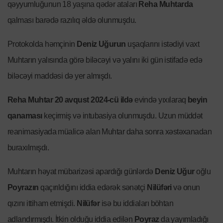
qəyyumluğunun 18 yaşına qədər ataları
Reha Muhtarda
qalması barədə razılıq əldə olunmuşdu.
Protokolda həmçinin
Deniz Uğurun
uşaqlarını istədiyi vaxt
Muhtarın yalısında görə biləcəyi və yalını iki gün istifadə edə
biləcəyi maddəsi də yer almışdı.
Reha Muhtar
20 avqust 2024-cü ildə
evində yıxılaraq
beyin
qanaması
keçirmiş və intubasiya olunmuşdu. Uzun müddət
reanimasiyada müalicə alan Muhtar daha sonra xəstəxanadan
buraxılmışdı.
Muhtarın həyat mübarizəsi apardığı günlərdə
Deniz Uğur
oğlu
Poyrazın
qaçırıldığını iddia edərək sənətçi
Nilüfəri
və onun
qızını ittiham etmişdi.
Nilüfər
isə bu iddiaları böhtan
adlandırmışdı. İtkin olduğu iddia edilən
Poyraz
da yayımladığı