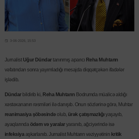
3-06-2026, 15:53
Jurnalist
Uğur Dündar
tanınmış aparıcı
Reha Muhtarın
vəfatından sonra yayımladığı mesajda diqqətçəkən ifadələr
işlədib.
Dündar
bildirib ki,
Reha Muhtarın
Bodrumda müalicə aldığı
xəstəxananın rəsmiləri ilə danışıb. Onun sözlərinə görə, Muhtar
reanimasiya şöbəsində
olub,
ürək çatışmazlığı
yaşayıb,
ayaqlarında
ödəm və yaralar
yaranıb, ağciyərində isə
infeksiya
aşkarlanıb. Jurnalist Muhtarın vəziyyətinin
kritik