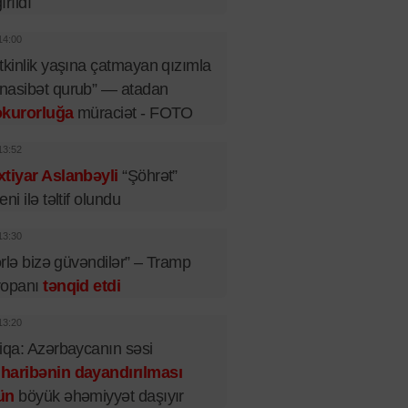
ırıldı
14:00
tkinlik yaşına çatmayan qızımla
nasibət qurub” — atadan
okurorluğa
müraciət - FOTO
13:52
tiyar Aslanbəyli
“Şöhrət”
eni ilə təltif olundu
13:30
lərlə bizə güvəndilər” – Tramp
ropanı
tənqid etdi
13:20
iqa: Azərbaycanın səsi
haribənin dayandırılması
ün
böyük əhəmiyyət daşıyır