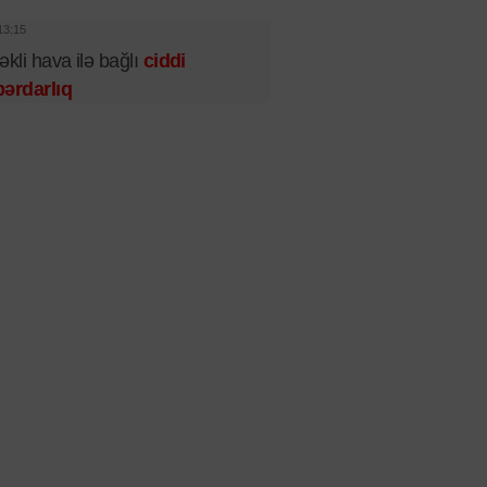
13:15
əkli hava ilə bağlı
ciddi
ərdarlıq