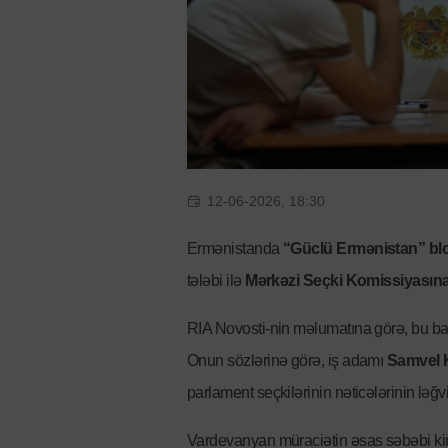
12-06-2026, 18:30
Ermənistanda
“Güclü Ermənistan” bl
tələbi ilə
Mərkəzi Seçki Komissiyasına
RIA Novosti-nin məlumatına görə, bu 
Onun sözlərinə görə, iş adamı
Samvel K
parlament seçkilərinin nəticələrinin ləğvi
Vardevanyan müraciətin əsas səbəbi k