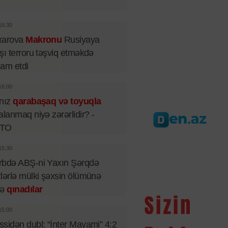
16:30
xarova
Makronu
Rusiyaya
şı terroru təşviq etməkdə
iham etdi
16:00
lnız
qarabaşaq və toyuqla
alanmaq niyə zərərlidir? -
TO
15:30
rbdə ABŞ-ni Yaxın Şərqdə
lərlə mülki şəxsin ölümünə
rə
qınadılar
15:00
sidən dubl: “İnter Mayami” 4:2