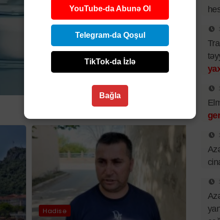
YouTube-da Abunə Ol
hes
Telegram-da Qoşul
Tra
təy
TikTok-da İzlə
yax
Bağla
El
ger
Azə
cin
Azə
yan
Hadisə