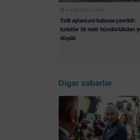
6 AVQ 2026 | 10:00
Tətil əyləncəsi kabusa çevrildi:
turistlər 50 metr hündürlükdən y
düşdü
Digər xəbərlər