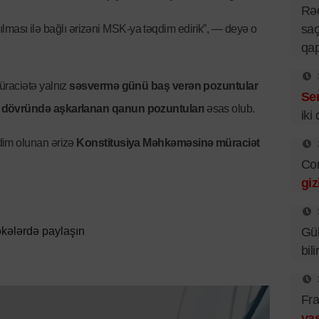
Rə
saç
ayılması ilə bağlı ərizəni MSK-ya təqdim edirik”, — deyə o
qa
üraciətə yalnız
səsvermə günü baş verən pozuntular
Se
 dövründə aşkarlanan qanun pozuntuları
əsas olub.
iki
dim olunan ərizə
Konstitusiya Məhkəməsinə müraciət
Cor
giz
kələrdə paylaşın
Gü
bil
Fra
vas