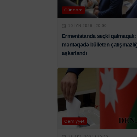
Gündəm
10 IYN 2026 | 20:00
Ermənistanda seçki qalmaqalı: 
məntəqədə bülleten çatışmazlığ
aşkarlandı
Cəmiyyət
16 SEN 2024 | 10:22