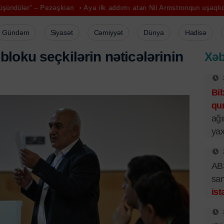
ezəşkian
Aya ilk addımı atan Nil Armstronqun uşaqlıq evi satışdadır
Gündəm
Siyasət
Cəmiyyət
Dünya
Hadisə
loku seçkilərin nəticələrinin
Xəb
Bi
qur
ağı
yax
ABŞ
san
ist