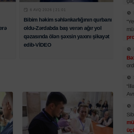
çağ
6 AVQ 2026 | 21:01
Bibim həkim səhlənkarlığının qurbanı
“Ye
erə
oldu-Zərdabda baş verən ağır yol
mü
qəzasında ölən şəxsin yaxını şikayət
pr
edib-VİDEO
Bəx
ord
“İl
Av
Sib
mü
üç