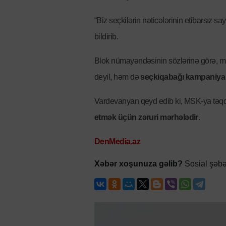
“Biz seçkilərin nəticələrinin etibarsız s
bildirib.
Blok nümayəndəsinin sözlərinə görə, m
deyil, həm də
seçkiqabağı kampaniya
Vardevanyan qeyd edib ki, MSK-ya təq
etmək üçün zəruri mərhələdir
.
DenMedia.az
Xəbər xoşunuza gəlib?
Sosial şəbə