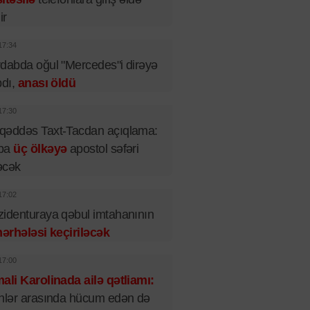
ir
17:34
dabda oğul "Mercedes"i dirəyə
pdı,
anası öldü
17:30
qəddəs Taxt-Tacdan açıqlama:
pa
üç ölkəyə
apostol səfəri
əcək
17:02
identuraya qəbul imtahanının
mərhələsi keçiriləcək
17:00
ali Karolinada ailə qətliamı:
nlər arasında hücum edən də