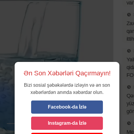
var
Za
qar
itt
Ya
qid
Ən Son Xəbərləri Qaçırmayın!
FO
Bizi sosial şəbəkələrdə izləyin və ən son
xəbərlərdən anında xəbərdar olun.
Qə
yüz
Facebook-da İzlə
gö
Instagram-da İzlə
Mes