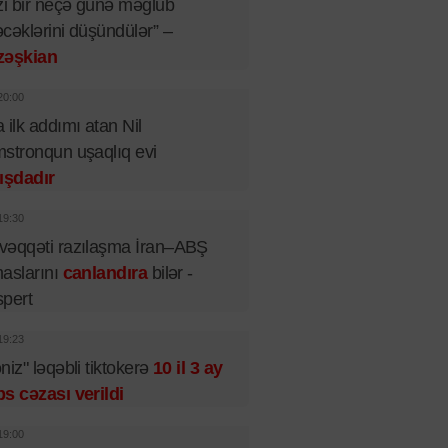
zi bir neçə günə məğlub
cəklərini düşündülər” –
zəşkian
20:00
 ilk addımı atan Nil
stronqun uşaqlıq evi
ışdadır
19:30
əqqəti razılaşma İran–ABŞ
aslarını
canlandıra
bilər -
pert
19:23
niz" ləqəbli tiktokerə
10 il 3 ay
s cəzası verildi
19:00