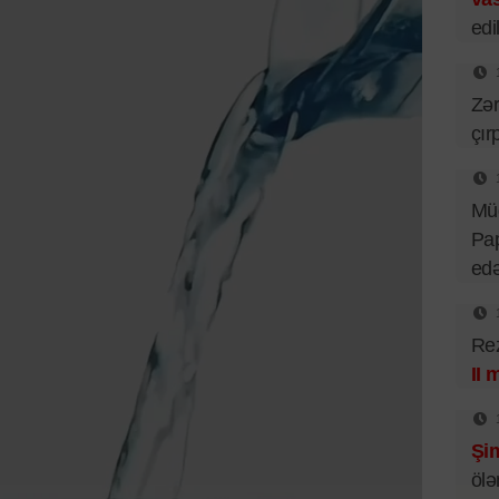
edil
Zər
çır
Mü
Pa
ed
Rez
II 
Şim
ölə