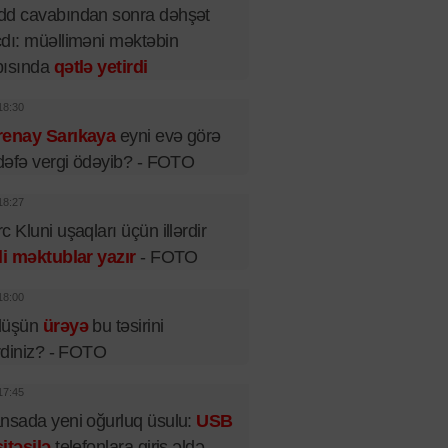
dd cavabından sonra dəhşət
dı: müəlliməni məktəbin
pısında
qətlə yetirdi
18:30
renay Sarıkaya
eyni evə görə
 dəfə vergi ödəyib? - FOTO
18:27
c Kluni uşaqları üçün illərdir
li məktublar yazır
- FOTO
18:00
lüşün
ürəyə
bu təsirini
irdiniz? - FOTO
17:45
nsada yeni oğurluq üsulu:
USB
itəsilə
telefonlara giriş əldə