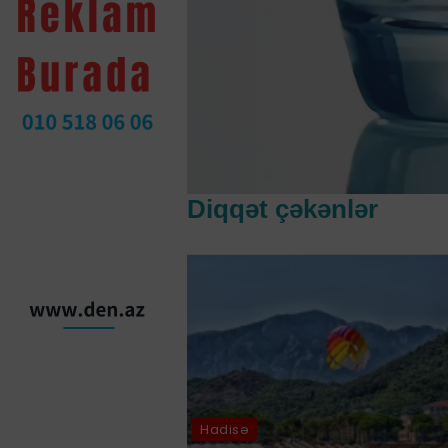
Diqqət çəkənlər
Hadisə