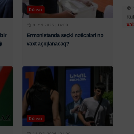
Dünya
Kül
xəb
9 IYN 2026 | 14:00
bir
Ermənistanda seçki nəticələri nə
ı
vaxt açıqlanacaq?
Dünya
14 IYN 2026 | 21:00