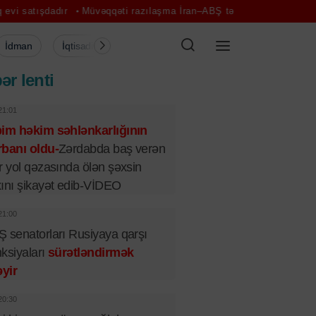
Müvəqqəti razılaşma İran–ABŞ təmaslarını canlandıra bilər - Eksp
İdman
İqtisadiyyat
Şou-biznes
Müsahibə
Mədə
ər lenti
21:01
bim həkim səhlənkarlığının
banı oldu-
Zərdabda baş verən
r yol qəzasında ölən şəxsin
ını şikayət edib-VİDEO
21:00
 senatorları Rusiyaya qarşı
ksiyaları
sürətləndirmək
əyir
20:30