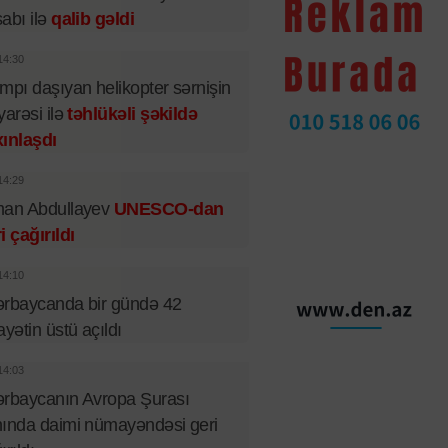
abı ilə
qalib gəldi
14:30
mpı daşıyan helikopter sərnişin
yarəsi ilə
təhlükəli şəkildə
ınlaşdı
14:29
man Abdullayev
UNESCO-dan
i çağırıldı
14:10
rbaycanda bir gündə 42
ayətin üstü açıldı
14:03
rbaycanın Avropa Şurası
ında daimi nümayəndəsi geri