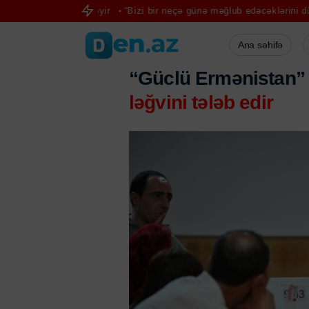
ək istəyir
“Bizi bir neçə günə məğlub edəcəklərini düşündülər” – P
Ana səhifə
“Güclü Ermənistan” b
ləğvini tələb edir