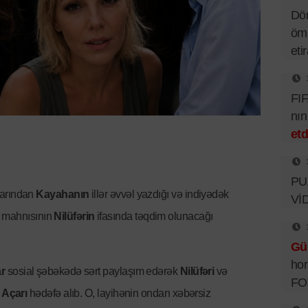
Dör
ömü
eti
FIF
nı
etd
PUA
larından
Kayahanın
illər əvvəl yazdığı və indiyədək
Vİ
mahnısının
Nilüfərin
ifasında təqdim olunacağı
Gü
hor
r
sosial şəbəkədə sərt paylaşım edərək
Nilüfəri
və
FO
 Açarı
hədəfə alıb. O, layihənin ondan xəbərsiz