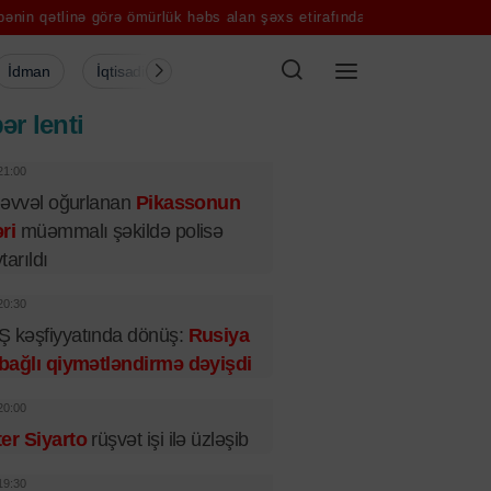
 görə ömürlük həbs alan şəxs etirafından imtina etdi
FIFA prezident
İdman
İqtisadiyyat
Şou-biznes
Müsahibə
Mədə
ər lenti
21:00
l əvvəl oğurlanan
Pikassonun
ri
müəmmalı şəkildə polisə
tarıldı
20:30
 kəşfiyyatında dönüş:
Rusiya
 bağlı qiymətləndirmə dəyişdi
20:00
er Siyarto
rüşvət işi ilə üzləşib
19:30