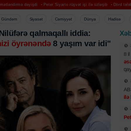
 dəyişdi
Peter Siyarto rüşvət işi ilə üzləşib
Dörd tələbənin qətlinə
Gündəm
Siyasət
Cəmiyyət
Dünya
Hadisə
ilüfərə qalmaqallı iddia:
Xəb
izi öyrənəndə
8 yaşım var idi"
8 i
əsə
qay
ABŞ
ilə
Pet