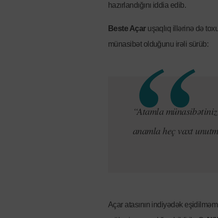
hazırlandığını iddia edib.
Beste Açar
uşaqlıq illərinə də to
münasibət olduğunu irəli sürüb:
“Atamla münasibətinizi
anamla heç vaxt unutm
Açar atasının indiyədək eşidilməmi