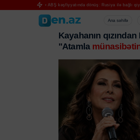
ytarıldı
ABŞ kəşfiyyatında dönüş: Rusiya ilə bağlı qiymətləndirmə
Ana səhifə
Kayahanın qızından N
"Atamla
münasibətin