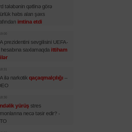
d tələbənin qətlinə görə
rlük həbs alan şəxs
rafından
imtina etdi
19:00
A prezidentini sevgilisini UEFA-
n hesabına saxlamaqda
ittiham
ilər
18:31
 ilə narkotik
qaçaqmalçılığı
–
DEO
18:30
ndəlik yürüş
stres
monlarına necə təsir edir? -
TO