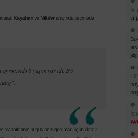
İki
çır
xunaraq
Kayahan
və
Nilüfər
arasında keçmişdə
So
arv
şiş
 öyrənəndə 8 yaşım var idi. Biz
17 
adıq”.
böy
bo
İsp
Av
ş mahnılarının hüquqlarını qorumaq üçün illərdir