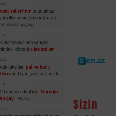
16:00
vak Yelleri”nin
unudulmaz
yoru illər sonra göründü: o da
ım evində yaşayır
15:30
imlər saniyələrlə yarışdı:
nindəki körpəni
xilas etdilər
15:29
ıda taksidən
pul və bank
tları
oğurlayan şəxs saxlanıldı
15:00
 dərəcədə ideal içki:
Moruqlu
zlu çay
- FOTO
14:46