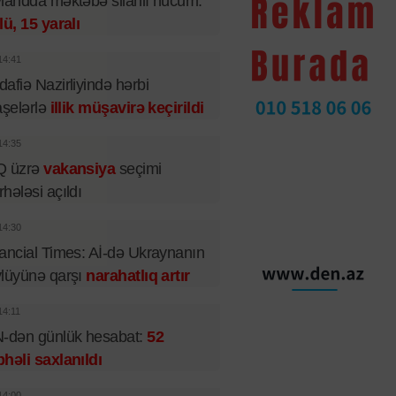
landda məktəbə silahlı hücum:
lü, 15 yaralı
14:41
afiə Nazirliyində hərbi
aşelərlə
illik müşavirə keçirildi
14:35
Q üzrə
vakansiya
seçimi
hələsi açıldı
14:30
ancial Times: Aİ-də Ukraynanın
lüyünə qarşı
narahatlıq artır
14:11
-dən günlük hesabat:
52
həli saxlanıldı
14:00