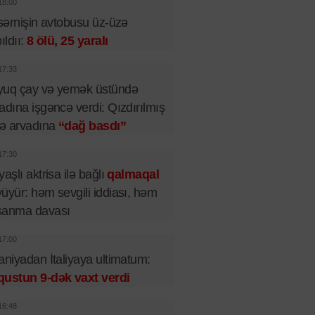
18:00
 sərnişin avtobusu üz-üzə
pıldıı:
8 ölü, 25 yaralı
17:33
yuq çay və yemək üstündə
adına işgəncə verdi: Qızdırılmış
lə arvadına
“dağ basdı”
17:30
yaşlı aktrisa ilə bağlı
qalmaqal
üyür: həm sevgili iddiası, həm
şanma davası
17:00
aniyadan İtaliyaya ultimatum:
qustun 9-dək vaxt verdi
16:48