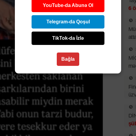
Tay
YouTube-da Abunə Ol
6 ö
Telegram-da Qoşul
Müd
att
TikTok-da İzlə
Mİ
Bağla
mər
Fin
üzv
DİN
şüb