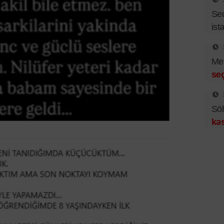
Se
istə
Mer
se
Sö
kəs