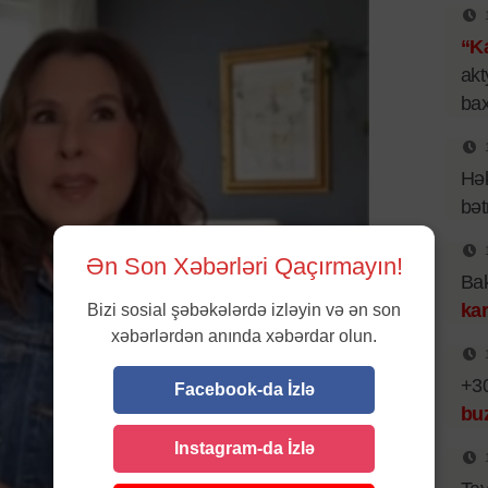
“Ka
akt
bax
Hək
bət
Ən Son Xəbərləri Qaçırmayın!
Bak
kar
Bizi sosial şəbəkələrdə izləyin və ən son
xəbərlərdən anında xəbərdar olun.
+30
Facebook-da İzlə
bu
Instagram-da İzlə