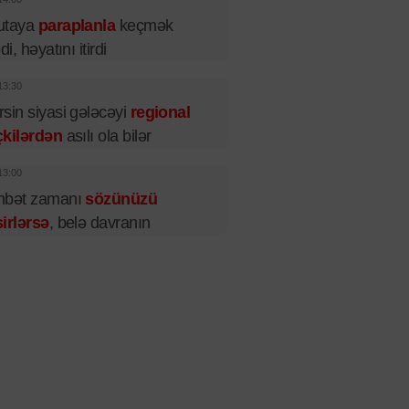
utaya
paraplanla
keçmək
di, həyatını itirdi
13:30
sin siyasi gələcəyi
regional
çkilərdən
asılı ola bilər
13:00
hbət zamanı
sözünüzü
irlərsə
, belə davranın