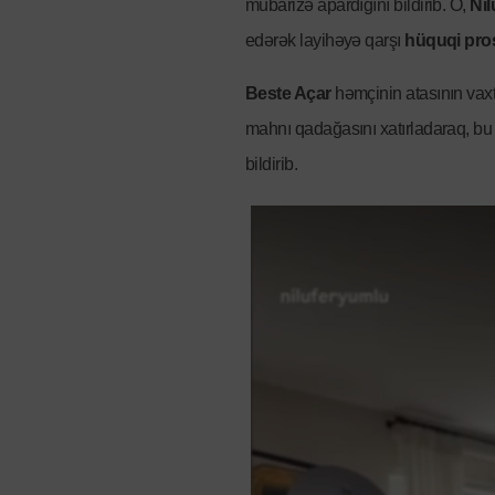
mübarizə apardığını bildirib. O,
Nil
edərək layihəyə qarşı
hüquqi pro
Beste Açar
həmçinin atasının vaxt
mahnı qadağasını xatırladaraq, b
bildirib.