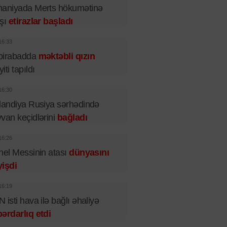
maniyada Merts hökumətinə
rşı
etirazlar başladı
16:33
birabadda
məktəbli qızın
iti tapıldı
16:30
landiya Rusiya sərhədində
van keçidlərini
bağladı
16:26
nel Messinin atası
dünyasını
işdi
16:19
 isti hava ilə bağlı əhaliyə
ərdarlıq etdi