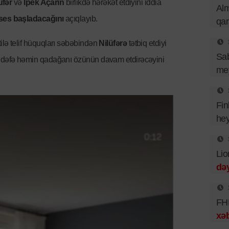
üfər
və
İpek Açarın
birlikdə hərəkət etdiyini iddia
Al
ses başladacağını
açıqlayıb.
qa
ilə telif hüquqları səbəbindən
Nilüfərə
tətbiq etdiyi
Sa
u dəfə həmin qadağanı özünün davam etdirəcəyini
mey
Fin
hey
Lio
dəy
FHN
xəb