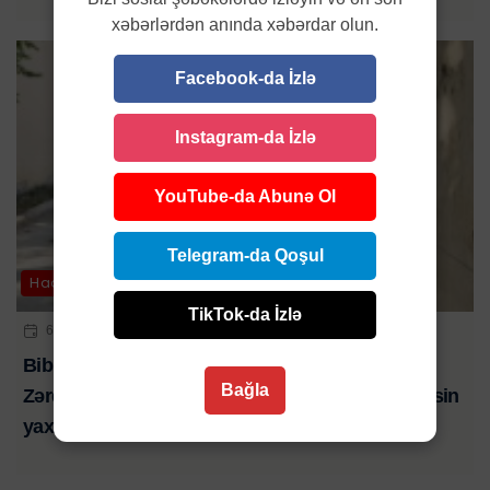
xəbərlərdən anında xəbərdar olun.
Facebook-da İzlə
Instagram-da İzlə
YouTube-da Abunə Ol
Telegram-da Qoşul
Hadisə
TikTok-da İzlə
6 AVQ 2026 | 21:01
Bibim həkim səhlənkarlığının qurbanı oldu-
Bağla
Zərdabda baş verən ağır yol qəzasında ölən şəxsin
yaxını şikayət edib-VİDEO