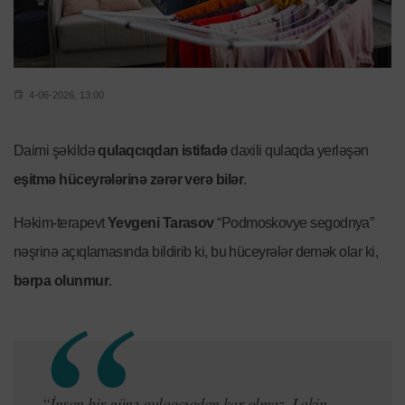
4-06-2026, 13:00
Daimi şəkildə
qulaqcıqdan istifadə
daxili qulaqda yerləşən
eşitmə hüceyrələrinə zərər verə bilər
.
Həkim-terapevt
Yevgeni Tarasov
“Podmoskovye segodnya”
nəşrinə açıqlamasında bildirib ki, bu hüceyrələr demək olar ki,
bərpa olunmur
.
“İnsan bir günə qulaqcıqdan kar olmaz. Lakin