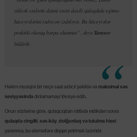
yüksək səslərin daimi təsiri daxili qulaqdakı eşitmə
hüceyrələrini tədricən zədələyir. Bu hüceyrələr
praktiki olaraq bərpa olunmur”, deyə
Tarasov
bildirib.
Həkim musiqini bir neçə saat ardıcıl şəkildə və
maksimal səs
səviyyəsində
dinləməməyi tövsiyə edib.
Onun sözlərinə görə, qulaqcıqdan istifadə etdikdən sonra
qulaqda cingilti
,
səs-küy
,
dolğunluq və tutulma hissi
yaranırsa, bu əlamətlərə diqqət yetirmək lazımdır.