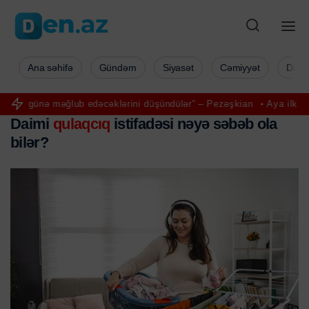
Ana səhifə
Gündəm
Siyasət
Cəmiyyət
Düny
günə məğlub edəcəklərini düşündülər” – Pezəşkian
Aya ilk addımı ata
Daimi
qulaqcıq
istifadəsi nəyə səbəb ola
bilər?