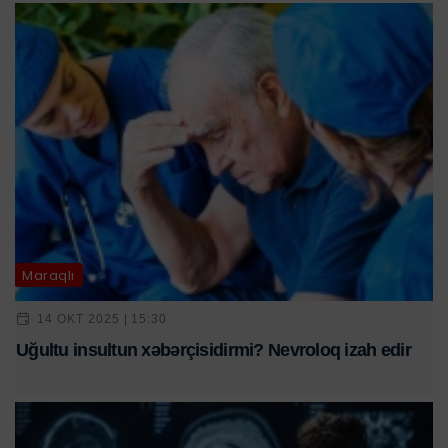
Maraqlı
14 OKT 2025 | 15:30
Uğultu insultun xəbərçisidirmi? Nevroloq izah edir