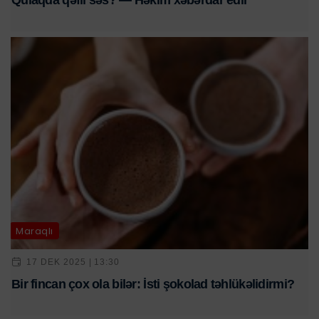
Qulaqda qəfil səs? — Həkim xəbərdar edir
Maraqlı
17 DEK 2025 | 13:30
Bir fincan çox ola bilər: İsti şokolad təhlükəlidirmi?