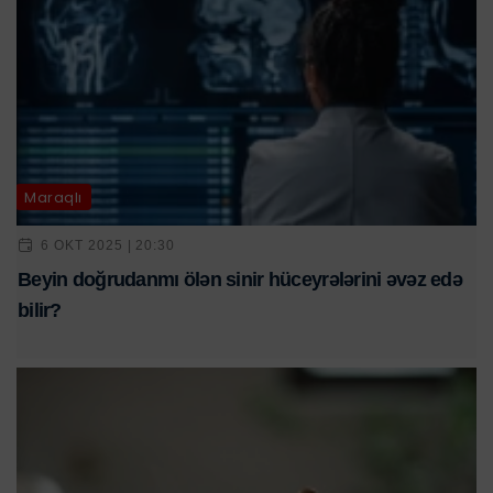
Maraqlı
6 OKT 2025 | 20:30
Beyin doğrudanmı ölən sinir hüceyrələrini əvəz edə
bilir?