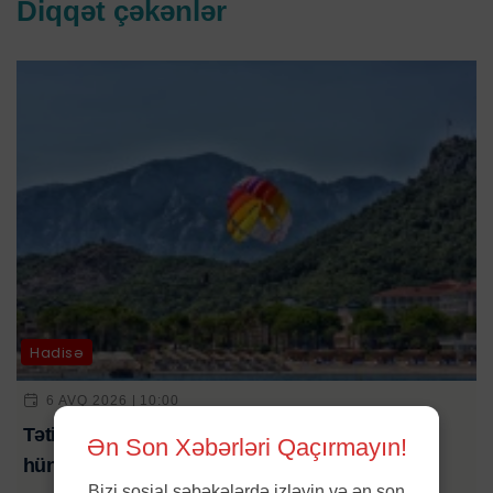
Diqqət çəkənlər
Hadisə
6 AVQ 2026 | 10:00
Tətil əyləncəsi kabusa çevrildi: turistlər 50 metr
Ən Son Xəbərləri Qaçırmayın!
hündürlükdən yerə düşdü
Bizi sosial şəbəkələrdə izləyin və ən son