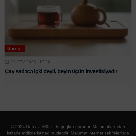
Maraqlı
21 FEV 2026 | 17:30
Çay sadəcə içki deyil, beyin üçün investisiyadır
© 2024 Den.az. Müəllif hüquqları qorunur. Məlumatlarından
istifadə etdikdə istinad mütləqdir. Məlumat internet səhifələrində