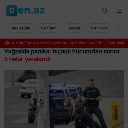
Ana səhifə
Gündəm
Siyasət
Cəmiyyət
Düny
tbol Assosiasiyasının prezidenti seçildi
Qara dənizdə Türkiyə gəm
Vağzalda panika: bıçaqlı hücumdan sonra
5 nəfər yaralandı