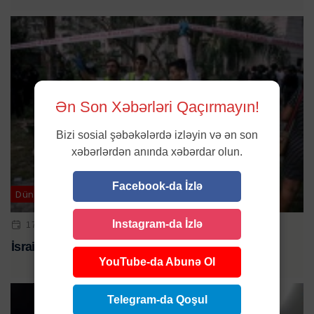
Ən Son Xəbərləri Qaçırmayın!
Bizi sosial şəbəkələrdə izləyin və ən son
xəbərlərdən anında xəbərdar olun.
Facebook-da İzlə
Dünya
Instagram-da İzlə
17 IYN 2025 | 16:30
İsraildə 650-yə yaxın insan yaralandı
YouTube-da Abunə Ol
Telegram-da Qoşul