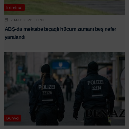
Kriminal
2 MAY 2026 | 11:00
ABŞ-da məktəbə bıçaqlı hücum zamanı beş nəfər
yaralandı
Dünya