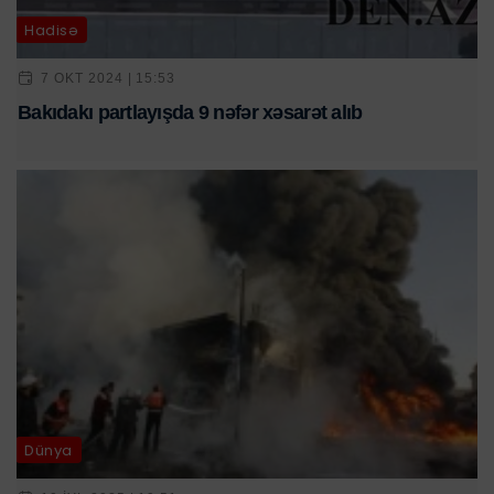
Hadisə
7 OKT 2024 | 15:53
Bakıdakı partlayışda 9 nəfər xəsarət alıb
Dünya