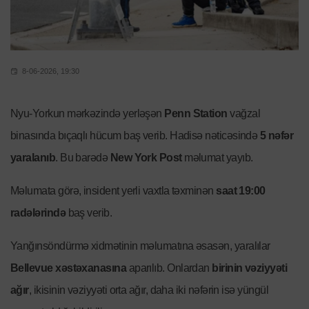
8-06-2026, 19:30
Nyu-Yorkun mərkəzində yerləşən
Penn Station
vağzal
binasında bıçaqlı hücum baş verib. Hadisə nəticəsində
5 nəfər
yaralanıb
. Bu barədə
New York Post
məlumat yayıb.
Məlumata görə, insident yerli vaxtla təxminən
saat 19:00
radələrində
baş verib.
Yanğınsöndürmə xidmətinin məlumatına əsasən, yaralılar
Bellevue xəstəxanasına
aparılıb. Onlardan
birinin vəziyyəti
ağır
, ikisinin vəziyyəti orta ağır, daha iki nəfərin isə yüngül