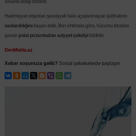
xəsarət aldığı bildirilir.
Hakimiyyət orqanları şəxsiyyəti hələ açıqlanmayan şübhəlinin
saxlanıldığını
bəyan edib. İlkin ehtimala görə, hücumu törədən
şəxsin
psixi pozuntudan əziyyət çəkdiyi
bildirilir.
DenMedia.az
Xəbər xoşunuza gəlib?
Sosial şəbəkələrdə paylaşın