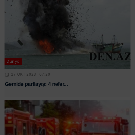
Dünya
27 OKT 2023 | 07:20
Gəmidə partlayış: 4 nəfər...