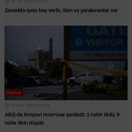
10 IYL 2025 | 19:51
Zavodda qəza baş verib, ölən və yaralananlar var
Hadisə
27 MAY 2026 | 15:00
ABŞ-da kimyəvi rezervuar partladı: 1 nəfər öldü, 9
nəfər itkin düşdü