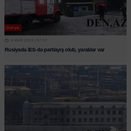
Dünya
6 MAR 2024 | 07:57
Rusiyada İES-də partlayış olub, yaralılar var