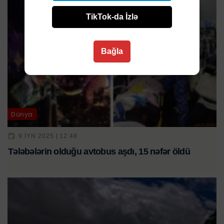
TikTok-da İzlə
Bağla
Dünya
9 IYN 2025 | 12:48
Tələbələrin olduğu avtobus aşdı, 15 nəfər öldü