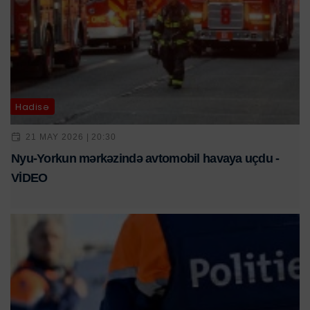
Hadisə
21 MAY 2026 | 20:30
Nyu-Yorkun mərkəzində avtomobil havaya uçdu -
VİDEO