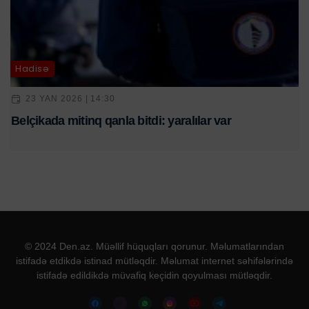
Hadisə
23 YAN 2026 | 14:30
Belçikada mitinq qanla bitdi: yaralılar var
© 2024 Den.az. Müəllif hüquqları qorunur. Məlumatlarından
istifadə etdikdə istinad mütləqdir. Məlumat internet səhifələrində
istifadə edildikdə müvafiq keçidin qoyulması mütləqdir.