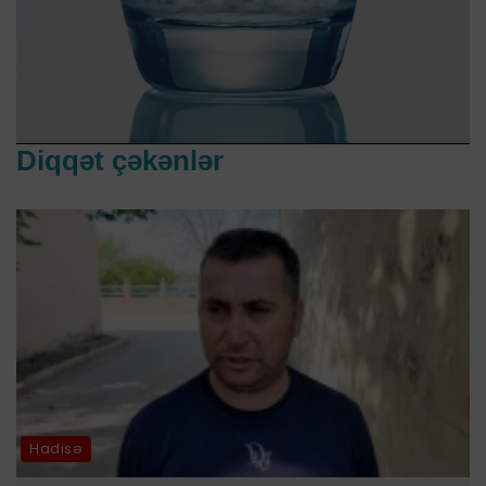
Diqqət çəkənlər
Hadisə