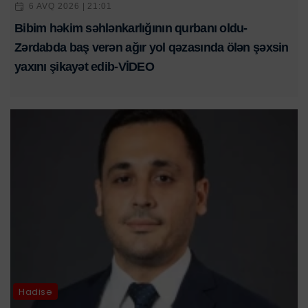
6 AVQ 2026 | 21:01
Bibim həkim səhlənkarlığının qurbanı oldu-
Zərdabda baş verən ağır yol qəzasında ölən şəxsin
yaxını şikayət edib-VİDEO
Hadisə