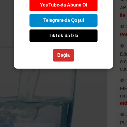
YouTube-da Abunə Ol
ABŞ
ilə
Telegram-da Qoşul
Pet
TikTok-da İzlə
Dör
Bağla
ömü
eti
FIF
nı
etd
PUA