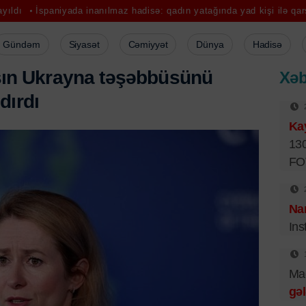
iyada inanılmaz hadisə: qadın yatağında yad kişi ilə qarşılaşdı
Baş
Gündəm
Siyasət
Cəmiyyət
Dünya
Hadisə
lasın Ukrayna təşəbbüsünü
Xəb
dırdı
Ka
130
FO
Na
Ins
Mad
gəl