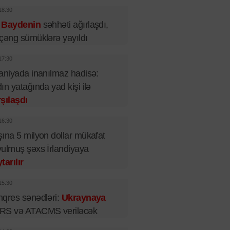
18:30
 Baydenin
səhhəti ağırlaşdı,
çəng sümüklərə yayıldı
17:30
aniyada inanılmaz hadisə:
ın yatağında yad kişi ilə
şılaşdı
16:30
ına 5 milyon dollar mükafat
ulmuş şəxs İrlandiyaya
tarılır
15:30
qres sənədləri:
Ukraynaya
RS və ATACMS veriləcək