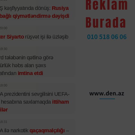
 kəşfiyyatında dönüş:
Rusiya
 bağlı qiymətləndirmə dəyişdi
20:00
er Siyarto
rüşvət işi ilə üzləşib
19:30
d tələbənin qətlinə görə
rlük həbs alan şəxs
rafından
imtina etdi
19:00
A prezidentini sevgilisini UEFA-
n hesabına saxlamaqda
ittiham
ilər
18:31
 ilə narkotik
qaçaqmalçılığı
–