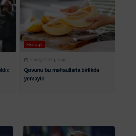
Maraqlı
9 AVQ 2026 | 11:40
ldıı:
Qovunu bu məhsullarla birlikdə
yeməyin