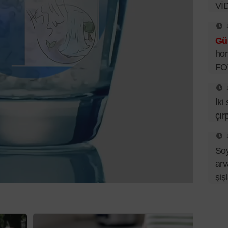
Vİ
Gü
hor
FO
İki
çır
So
arv
şiş