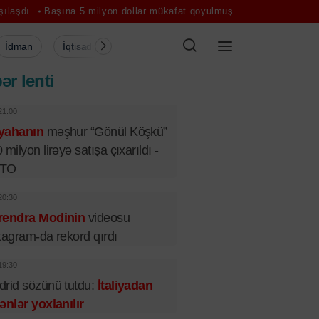
ına 5 milyon dollar mükafat qoyulmuş şəxs İrlandiyaya qaytarılır
K
İdman
İqtisadiyyat
Şou-biznes
Müsahibə
Mədə
ər lenti
21:00
yahanın
məşhur “Gönül Köşkü”
 milyon lirəyə satışa çıxarıldı -
TO
20:30
rendra Modinin
videosu
tagram-da rekord qırdı
19:30
rid sözünü tutdu:
İtaliyadan
ənlər yoxlanılır