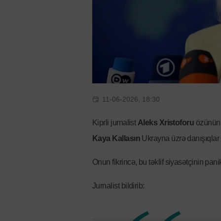
11-06-2026, 18:30
Kiprli jurnalist
Aleks Xristoforu
özünü
Kaya Kallasın
Ukrayna üzrə danışıqlar 
Onun fikrincə, bu təklif siyasətçinin pan
Jurnalist bildirib: