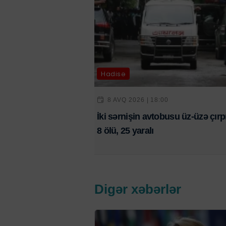
Hadisə
8 AVQ 2026 | 18:00
İki sərnişin avtobusu üz-üzə çırpı
8 ölü, 25 yaralı
Digər xəbərlər