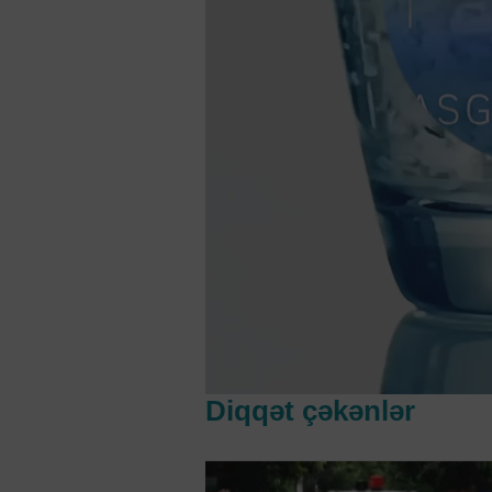
Diqqət çəkənlər