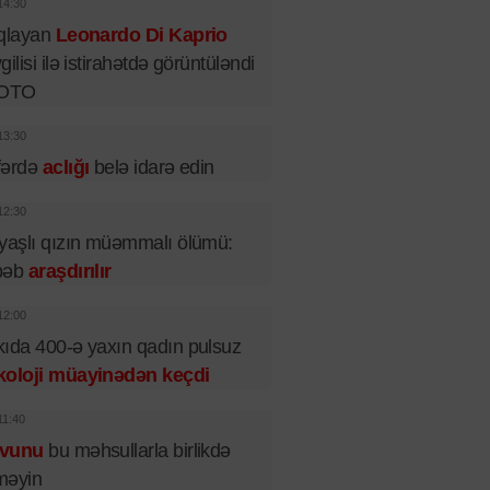
14:30
ıqlayan
Leonardo Di Kaprio
gilisi ilə istirahətdə görüntüləndi
FOTO
13:30
fərdə
aclığı
belə idarə edin
12:30
yaşlı qızın müəmmalı ölümü:
bəb
araşdırılır
12:00
ıda 400-ə yaxın qadın pulsuz
koloji müayinədən keçdi
11:40
vunu
bu məhsullarla birlikdə
məyin