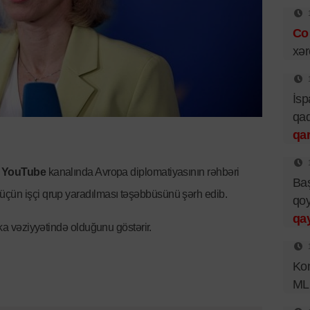
Co
xər
İsp
qad
qar
n
YouTube
kanalında Avropa diplomatiyasının rəhbəri
Baş
üçün işçi qrup yaradılması təşəbbüsünü şərh edib.
qoy
qay
ika vəziyyətində olduğunu göstərir.
Kon
ML