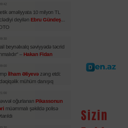
09:42
etik əməliyyata 10 milyon TL
clədiyi deyilən
Ebru Gündeş
...
FOTO
09:30
rail beynəlxalq səviyyədə təcrid
nmalıdır” –
Hakan Fidan
09:00
amp
İlham Əliyevə
zəng etdi:
dəqiqəlik mühüm danışıq
21:00
l əvvəl oğurlanan
Pikassonun
ri
müəmmalı şəkildə polisə
tarıldı
20:30