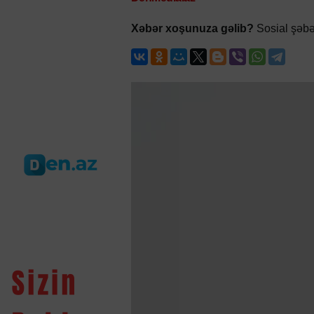
Xəbər xoşunuza gəlib?
Sosial şəbə