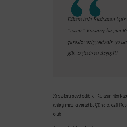
Dünən hələ Rusiyanın iqtisa
“cəsur” Kayamız bu gün Rus
çarəsiz vəziyyətdədir, yoxs
gün ərzində nə dəyişdi?
Xristoforu qeyd edib ki, Kallasın ritorika
anlaşılmazlıq yaradıb. Çünki o, özü Rus
olub.