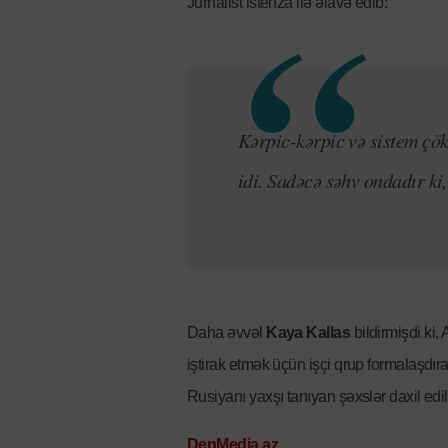
Jurnalist istehza ilə əlavə edib:
Kərpic-kərpic və sistem çö
idi. Sadəcə səhv ondadır ki
Daha əvvəl
Kaya Kallas
bildirmişdi ki,
iştirak etmək üçün işçi qrup formalaşdıra
Rusiyanı yaxşı tanıyan şəxslər daxil edil
DenMedia.az