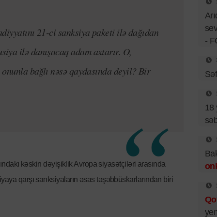
Ar
sev
diyyatını 21-ci sanksiya paketi ilə dağıdan
- 
iya ilə danışacaq adam axtarır. O,
a onunla bağlı nəsə qaydasında deyil? Bir
Sə
18 
sə
Bak
sındakı kəskin dəyişiklik Avropa siyasətçiləri arasında
on
iyaya qarşı sanksiyaların əsas təşəbbüskarlarından biri
Qo
ye