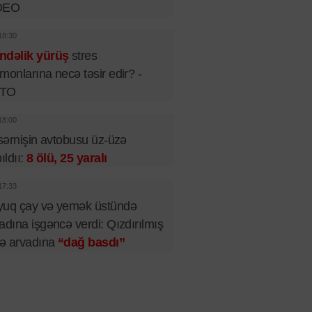
DEO
18:30
ndəlik yürüş
stres
monlarına necə təsir edir? -
TO
18:00
 sərnişin avtobusu üz-üzə
pıldıı:
8 ölü, 25 yaralı
17:33
yuq çay və yemək üstündə
adına işgəncə verdi: Qızdırılmış
lə arvadına
“dağ basdı”