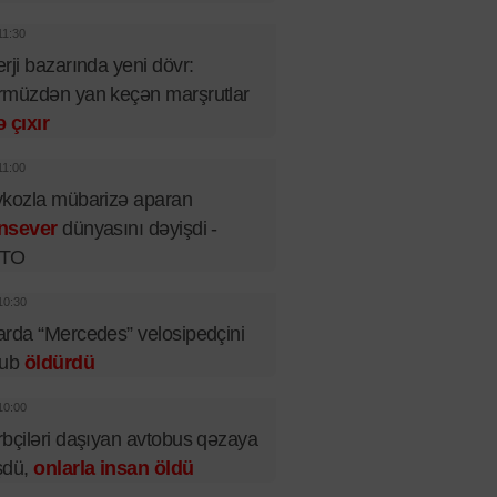
11:30
rji bazarında yeni dövr:
müzdən yan keçən marşrutlar
 çıxır
11:00
kozla mübarizə aparan
nsever
dünyasını dəyişdi -
TO
10:30
rda “Mercedes” velosipedçini
rub
öldürdü
10:00
bçiləri daşıyan avtobus qəzaya
şdü,
onlarla insan öldü