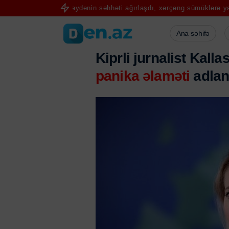
r
Co Baydenin səhhəti ağırlaşdı, xərçəng sümüklərə yayıldı
İspan
Ana səhifə
Kiprli jurnalist Kal
panika əlaməti
adlan