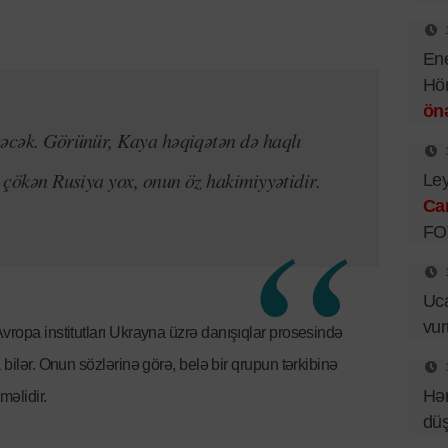
Ene
Hör
önə
kəcək. Görünür, Kaya həqiqətən də haqlı
, çökən Rusiya yox, onun öz hakimiyyətidir.
Ley
Ca
FO
Uca
vu
 Avropa institutları Ukrayna üzrə danışıqlar prosesində
 bilər. Onun sözlərinə görə, belə bir qrupun tərkibinə
Hər
məlidir.
dü