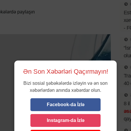
kələrdə paylaşın
Est
xər
- 
"İs
olu
Ən Son Xəbərləri Qaçırmayın!
Tr
40 
Bizi sosial şəbəkələrdə izləyin və ən son
xəbərlərdən anında xəbərdar olun.
8 i
Facebook-da İzlə
əsə
qay
Instagram-da İzlə