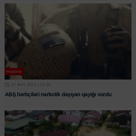
Hadisə
27 MAY 2026 | 12:30
ABŞ hərbçiləri narkotik daşıyan qayığı vurdu