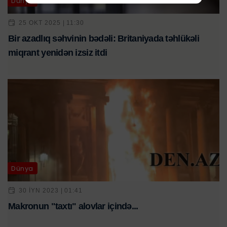
Dünya
25 OKT 2025 | 11:30
Bir azadlıq səhvinin bədəli: Britaniyada təhlükəli
miqrant yenidən izsiz itdi
Dünya
30 IYN 2023 | 01:41
Makronun "taxtı" alovlar içində...