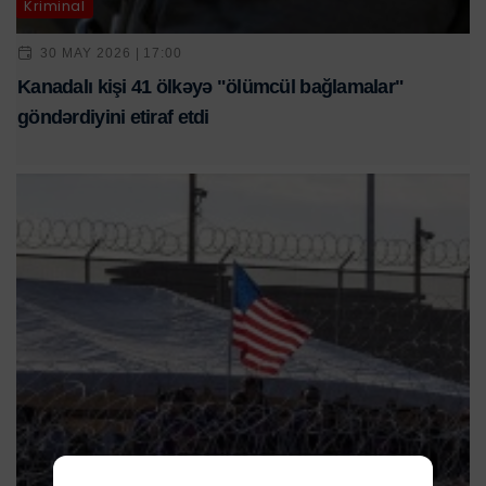
Kriminal
30 MAY 2026 | 17:00
Kanadalı kişi 41 ölkəyə "ölümcül bağlamalar"
göndərdiyini etiraf etdi