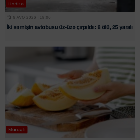
Hadisə
8 AVQ 2026 | 18:00
İki sərnişin avtobusu üz-üzə çırpıldıı: 8 ölü, 25 yaralı
Maraqlı