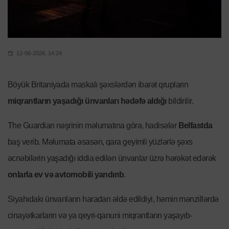
12-06-2026, 14:24
Böyük Britaniyada maskalı şəxslərdən ibarət qrupların
miqrantların yaşadığı ünvanları hədəfə aldığı
bildirilir.
The Guardian nəşrinin məlumatına görə, hadisələr
Belfastda
baş verib. Məlumata əsasən, qara geyimli yüzlərlə şəxs
əcnəbilərin yaşadığı iddia edilən ünvanlar üzrə hərəkət edərək
onlarla ev və avtomobili yandırıb
.
Siyahıdakı ünvanların haradan əldə edildiyi, həmin mənzillərdə
cinayətkarların və ya qeyri-qanuni miqrantların yaşayıb-