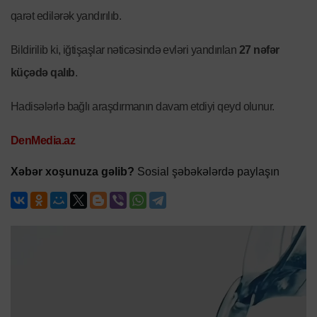
qarət edilərək yandırılıb.
Bildirilib ki, iğtişaşlar nəticəsində evləri yandırılan
27 nəfər
küçədə qalıb
.
Hadisələrlə bağlı araşdırmanın davam etdiyi qeyd olunur.
DenMedia.az
Xəbər xoşunuza gəlib?
Sosial şəbəkələrdə paylaşın