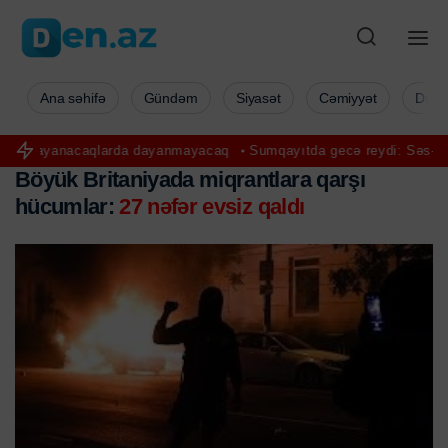
Ana səhifə
Gündəm
Siyasət
Cəmiyyət
Düny
larda dayanmayacaq
Sumqayıtda gecə reydi: Səs-küy yaradan 30-a y
Böyük Britaniyada miqrantlara qarşı
hücumlar:
27 nəfər evsiz qaldı