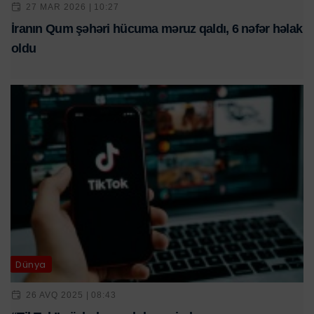
27 MAR 2026 | 10:27
İranın Qum şəhəri hücuma məruz qaldı, 6 nəfər həlak
oldu
Dünya
26 AVQ 2025 | 08:43