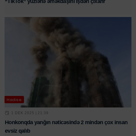
“TikTok” yüzlərlə əməkdaşını işdən çıxarır
Hadisə
1 DEK 2025 | 21:39
Honkonqda yanğın nəticəsində 2 mindən çox insan
evsiz qalıb