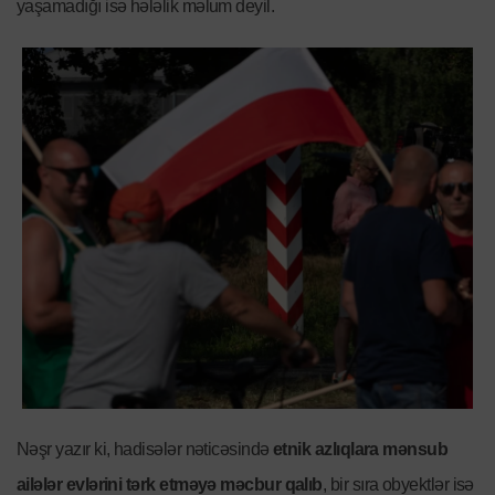
yaşamadığı isə hələlik məlum deyil.
Nəşr yazır ki, hadisələr nəticəsində
etnik azlıqlara mənsub
ailələr evlərini tərk etməyə məcbur qalıb
, bir sıra obyektlər isə