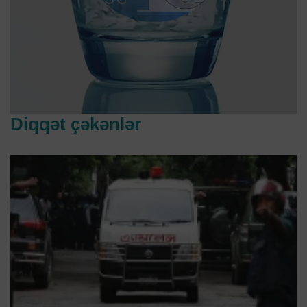
Diqqət çəkənlər