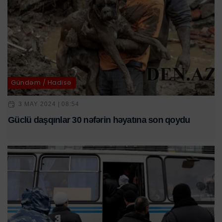
Gündəm / Hadisə
3 MAY 2024 | 08:54
Güclü daşqınlar 30 nəfərin həyatına son qoydu