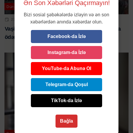
Ən Son Xəbərləri Qaçırmayın!
Dünya
Bizi sosial şəbəkələrdə izləyin və ən son
23 DEK 2025 | 10:30
xəbərlərdən anında xəbərdar olun.
Vaşinqtondan təşviq: ölkəni tərk edən miqrantlara
Facebook-da İzlə
ödəniş artırıldı
Instagram-da İzlə
YouTube-da Abunə Ol
Telegram-da Qoşul
TikTok-da İzlə
Bağla