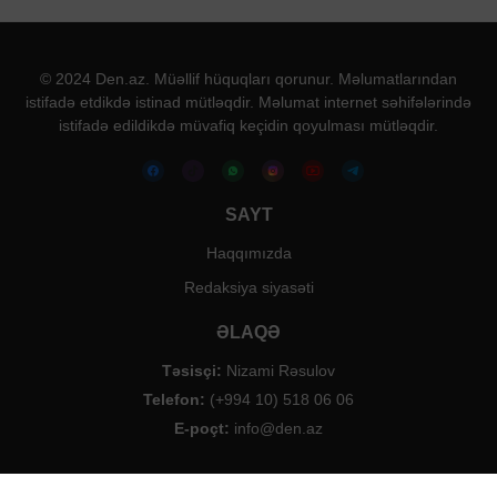
© 2024 Den.az. Müəllif hüquqları qorunur. Məlumatlarından
istifadə etdikdə istinad mütləqdir. Məlumat internet səhifələrində
istifadə edildikdə müvafiq keçidin qoyulması mütləqdir.
SAYT
Haqqımızda
Redaksiya siyasəti
ƏLAQƏ
Təsisçi:
Nizami Rəsulov
Telefon:
(+994 10) 518 06 06
E-poçt:
info@den.az