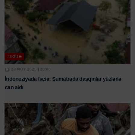
Hadisə
28 NOY 2025 | 20:00
İndoneziyada faciə: Sumatrada daşqınlar yüzlərlə
can aldı