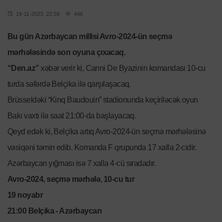
19-11-2023, 22:59
446
Bu gün Azərbaycan millisi Avro-2024-ün seçmə
mərhələsində son oyuna çıxacaq.
“Den.az”
xəbər verir ki, Canni De Byazinin komandası 10-cu
turda səfərdə Belçika ilə qarşılaşacaq.
Brüsseldəki “Kinq Baudouin” stadionunda keçiriləcək oyun
Bakı vaxtı ilə saat 21:00-da başlayacaq.
Qeyd edək ki, Belçika artıq Avro-2024-ün seçmə mərhələsinə
vəsiqəni təmin edib. Komanda F qrupunda 17 xalla 2-cidir.
Azərbaycan yığması isə 7 xalla 4-cü sıradadır.
Avro-2024, seçmə mərhələ, 10-cu tur
19 noyabr
21:00 Belçika - Azərbaycan