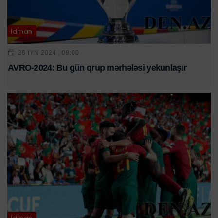
İdman
26 IYN 2024 | 09:00
AVRO-2024: Bu gün qrup mərhələsi yekunlaşır
İdman