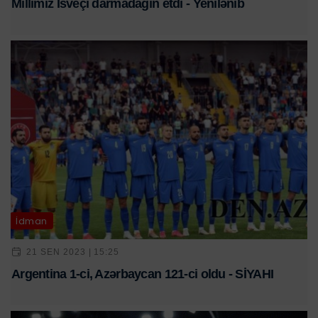
Millimiz İsveçi darmadağın etdi - Yenilənib
İdman
21 SEN 2023 | 15:25
Argentina 1-ci, Azərbaycan 121-ci oldu - SİYAHI