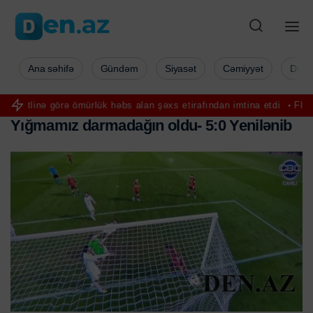
Ana səhifə
Gündəm
Siyasət
Cəmiyyət
Düny
ömürlük həbs alan şəxs etirafından imtina etdi
FIFA prezidentini sev
Y
ı
ğ
m
a
m
ı
z
d
a
r
m
a
d
a
ğ
ı
n
o
l
d
u
-
5
:
0
Y
e
n
i
l
ə
n
i
b