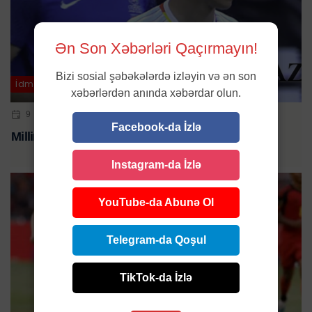
Ən Son Xəbərləri Qaçırmayın!
Bizi sosial şəbəkələrdə izləyin və ən son
İdman
xəbərlərdən anında xəbərdar olun.
9 SEN 2023 | 17:53
Facebook-da İzlə
Millimiz məğlub olur
Instagram-da İzlə
YouTube-da Abunə Ol
Telegram-da Qoşul
TikTok-da İzlə