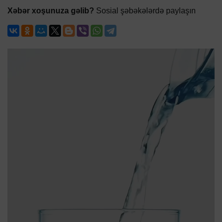
Xəbər xoşunuza gəlib?
Sosial şəbəkələrdə paylaşın