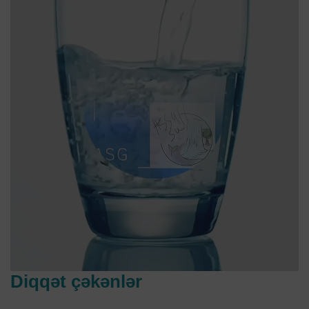
Diqqət çəkənlər