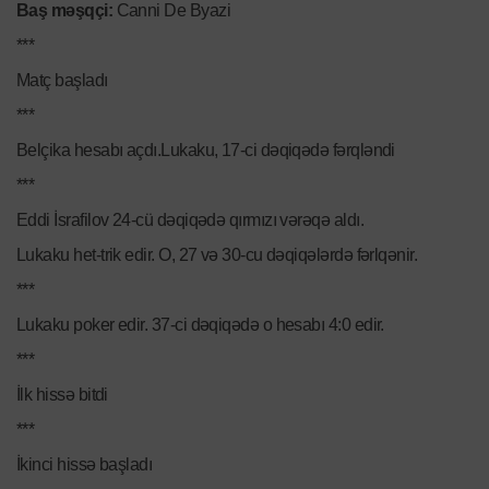
Baş məşqçi:
Canni De Byazi
***
Matç başladı
***
Belçika hesabı açdı.Lukaku, 17-ci dəqiqədə fərqləndi
***
Eddi İsrafilov 24-cü dəqiqədə qırmızı vərəqə aldı.
Lukaku het-trik edir. O, 27 və 30-cu dəqiqələrdə fərlqənir.
***
Lukaku poker edir. 37-ci dəqiqədə o hesabı 4:0 edir.
***
İlk hissə bitdi
***
İkinci hissə başladı