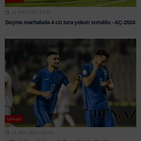
21 IYN 2023 | 03:36
Seçmə mərhələdə 4-cü tura yekun vuruldu - AÇ-2024
İdman
16 NOY 2023 | 23:23