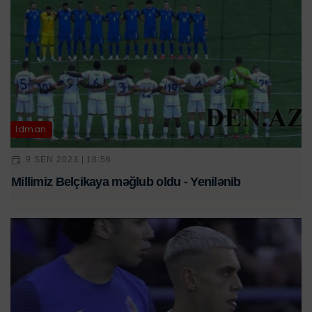
İdman
9 SEN 2023 | 18:56
Millimiz Belçikaya məğlub oldu - Yenilənib