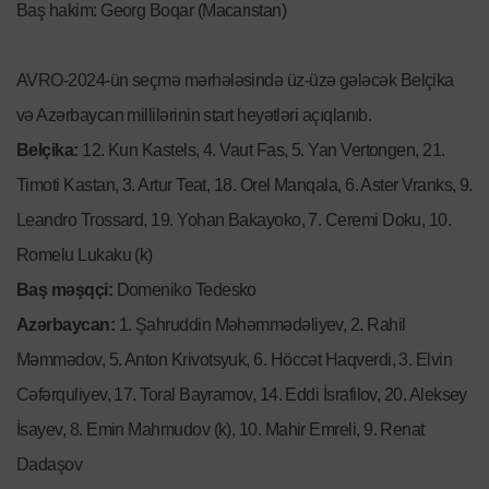
Baş hakim: Georg Boqar (Macarıstan)
AVRO-2024-ün seçmə mərhələsində üz-üzə gələcək Belçika
və Azərbaycan millilərinin start heyətləri açıqlanıb.
Belçika:
12. Kun Kastels, 4. Vaut Fas, 5. Yan Vertongen, 21.
Timoti Kastan, 3. Artur Teat, 18. Orel Manqala, 6. Aster Vranks, 9.
Leandro Trossard, 19. Yohan Bakayoko, 7. Ceremi Doku, 10.
Romelu Lukaku (k)
Baş məşqçi:
Domeniko Tedesko
Azərbaycan:
1. Şahruddin Məhəmmədəliyev, 2. Rahil
Məmmədov, 5. Anton Krivotsyuk, 6. Höccət Haqverdi, 3. Elvin
Cəfərquliyev, 17. Toral Bayramov, 14. Eddi İsrafilov, 20. Aleksey
İsayev, 8. Emin Mahmudov (k), 10. Mahir Emreli, 9. Renat
Dadaşov