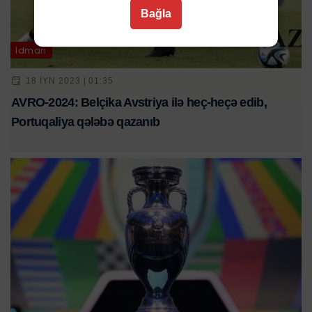
Bağla
İdman
18 IYN 2023 | 01:35
AVRO-2024: Belçika Avstriya ilə heç-heçə edib,
Portuqaliya qələbə qazanıb