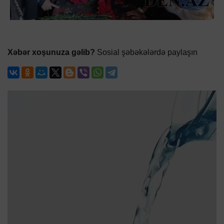
Xəbər xoşunuza gəlib?
Sosial şəbəkələrdə paylaşın