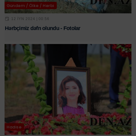
Gündəm / Ölkə / Hərbi
12 IYN 2024 | 00:56
Hərbçimiz dəfn olundu - Fotolar
Hadisə