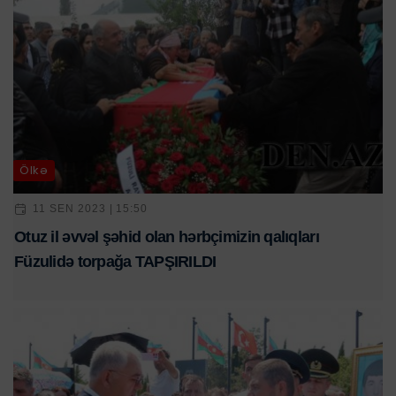
Ölkə
11 SEN 2023 | 15:50
Otuz il əvvəl şəhid olan hərbçimizin qalıqları
Füzulidə torpağa TAPŞIRILDI