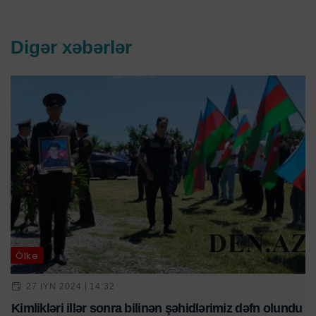
Digər xəbərlər
Ölkə
27 IYN 2024 | 14:32
Kimlikləri illər sonra bilinən şəhidlərimiz dəfn olundu