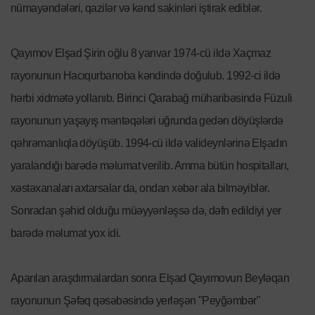
nümayəndələri, qazilər və kənd sakinləri iştirak ediblər.
Qayımov Elşad Şirin oğlu 8 yanvar 1974-cü ildə Xaçmaz
rayonunun Hacıqurbanoba kəndində doğulub. 1992-ci ildə
hərbi xidmətə yollanıb. Birinci Qarabağ müharibəsində Füzuli
rayonunun yaşayış məntəqələri uğrunda gedən döyüşlərdə
qəhrəmanlıqla döyüşüb. 1994-cü ildə valideynlərinə Elşadın
yaralandığı barədə məlumat verilib. Amma bütün hospitalları,
xəstəxanaları axtarsalar da, ondan xəbər ala bilməyiblər.
Sonradan şəhid olduğu müəyyənləşsə də, dəfn edildiyi yer
barədə məlumat yox idi.
Aparılan araşdırmalardan sonra Elşad Qayımovun Beyləqan
rayonunun Şəfəq qəsəbəsində yerləşən "Peyğəmbər"