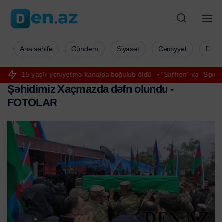
Ana səhifə
Gündəm
Siyasət
Cəmiyyət
Düny
eniyetmə kanalda boğulub öldü
“Saffren” və “Spirulina”da istifadəsi
Ş
ə
h
i
d
i
m
i
z
X
a
ç
m
a
z
d
a
d
ə
f
n
o
l
u
n
d
u
-
F
O
T
O
L
A
R