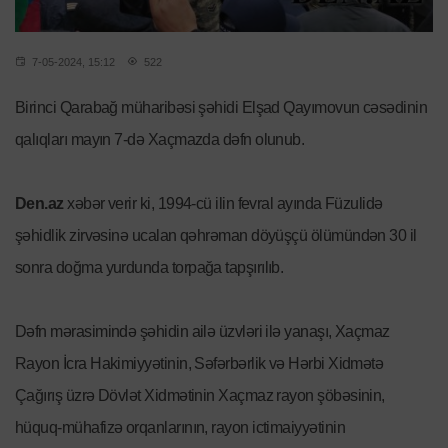
7-05-2024, 15:12
522
Birinci Qarabağ müharibəsi şəhidi Elşad Qayımovun cəsədinin
qalıqları mayın 7-də Xaçmazda dəfn olunub.
Den.az
xəbər verir ki, 1994-cü ilin fevral ayında Füzulidə
şəhidlik zirvəsinə ucalan qəhrəman döyüşçü ölümündən 30 il
sonra doğma yurdunda torpağa tapşırılıb.
Dəfn mərasimində şəhidin ailə üzvləri ilə yanaşı, Xaçmaz
Rayon İcra Hakimiyyətinin, Səfərbərlik və Hərbi Xidmətə
Çağırış üzrə Dövlət Xidmətinin Xaçmaz rayon şöbəsinin,
hüquq-mühafizə orqanlarının, rayon ictimaiyyətinin