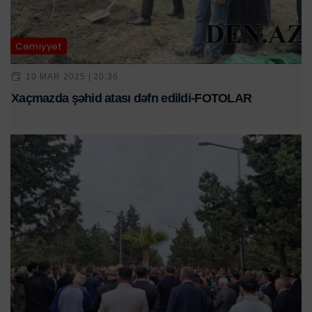
Cəmiyyət
10 MAR 2025 | 20:36
Xaçmazda şəhid atası dəfn edildi-FOTOLAR