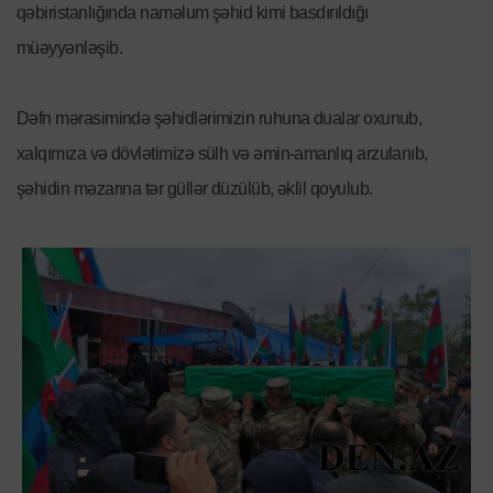
qəbiristanlığında naməlum şəhid kimi basdırıldığı
müəyyənləşib.
Dəfn mərasimində şəhidlərimizin ruhuna dualar oxunub,
xalqımıza və dövlətimizə sülh və əmin-amanlıq arzulanıb,
şəhidin məzarına tər güllər düzülüb, əklil qoyulub.