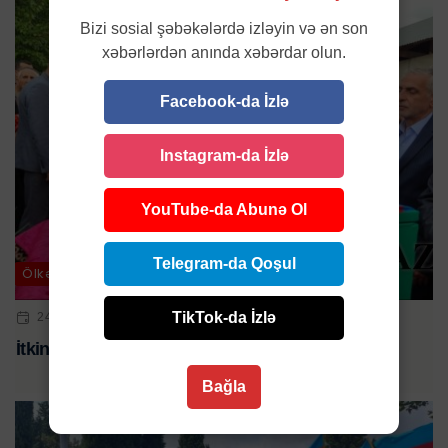
Bizi sosial şəbəkələrdə izləyin və ən son
xəbərlərdən anında xəbərdar olun.
Facebook-da İzlə
Instagram-da İzlə
YouTube-da Abunə Ol
Telegram-da Qoşul
Ölkə
TikTok-da İzlə
24 MAY 2024 | 16:57
İtkin düşən daha bir şəhidimiz dəfn edildi
Bağla