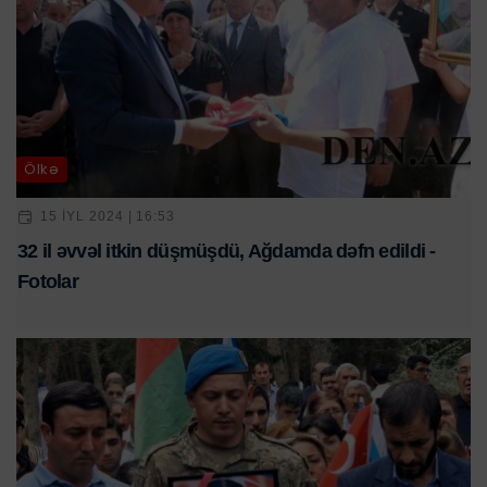
Ölkə
15 IYL 2024 | 16:53
32 il əvvəl itkin düşmüşdü, Ağdamda dəfn edildi -
Fotolar