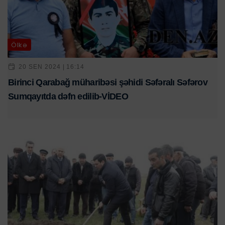
Ölkə
20 SEN 2024 | 16:14
Birinci Qarabağ müharibəsi şəhidi Səfəralı Səfərov
Sumqayıtda dəfn edilib-VİDEO