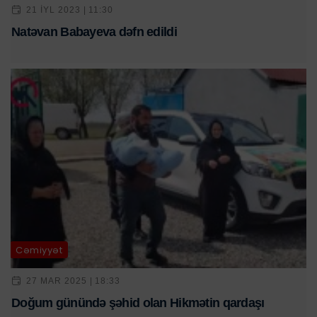
21 IYL 2023 | 11:30
Natəvan Babayeva dəfn edildi
Cəmiyyət
27 MAR 2025 | 18:33
Doğum günündə şəhid olan Hikmətin qardaşı