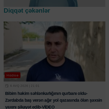
Diqqət çəkənlər
Hadisə
6 AVQ 2026 | 21:01
Bibim həkim səhlənkarlığının qurbanı oldu-
Zərdabda baş verən ağır yol qəzasında ölən şəxsin
yaxını şikayət edib-VİDEO