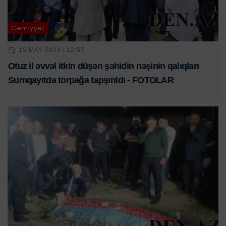
Cəmiyyət
15 MAY 2024 | 12:57
Otuz il əvvəl itkin düşən şəhidin nəşinin qalıqları
Sumqayıtda torpağa tapşırıldı - FOTOLAR