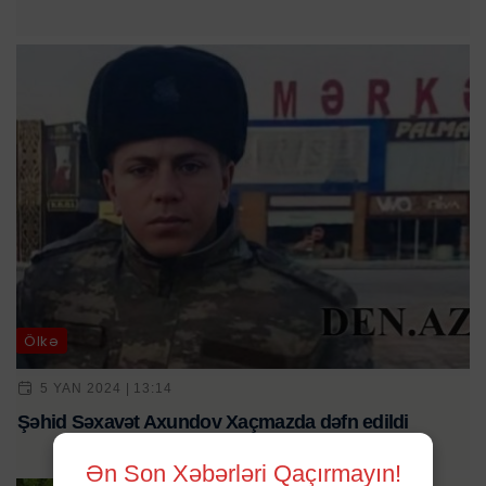
Ölkə
5 YAN 2024 | 13:14
Şəhid Səxavət Axundov Xaçmazda dəfn edildi
Ən Son Xəbərləri Qaçırmayın!