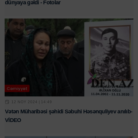
dünyaya gəldi - Fotolar
Cəmiyyət
12 NOY 2024 | 14:49
Vətən Müharibəsi şəhidi Səbuhi Həsənquliyev anılıb-
VİDEO