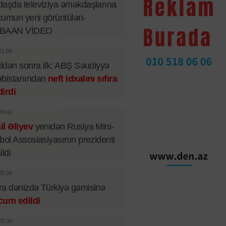
aşda televiziya əməkdaşlarına
umun yeni görüntüləri-
BAAN VİDEO
21:00
ildən sonra ilk: ABŞ Səudiyyə
əbistanından
neft idxalını sıfıra
irdi
20:42
l Əliyev
yenidən Rusiya Mini-
bol Assosiasiyasının prezidenti
ildi
20:39
a dənizdə Türkiyə gəmisinə
cum edildi
20:30