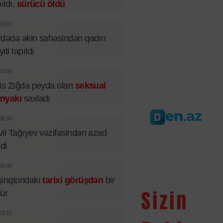
pıldı,
sürücü öldü
10:01
dədə əkin sahəsindən qadın
iti tapıldı
10:00
is Zığda peyda olan
seksual
nyakı
saxladı
09:30
il Tağıyev vəzifəsindən azad
ldi
09:00
şinqtondakı
tarixi görüşdən
bir
tür
23:32