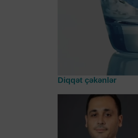
Diqqət çəkənlər