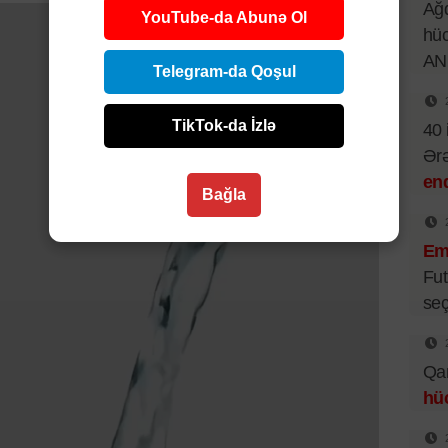
Ağd
YouTube-da Abunə Ol
hüc
AN
Telegram-da Qoşul
TikTok-da İzlə
40 
Ər
end
Bağla
Emi
Fut
seç
Qar
hü