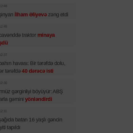
12:48
şinyan
İlham Əliyevə
zəng etdi
12:45
cavənddə traktor
minaya
şdü
12:37
ahın havası: Bir tərəfdə dolu,
ər tərəfdə
40 dərəcə isti
12:30
müz gərginliyi böyüyür: ABŞ
arla gəmini
yönləndirdi
12:11
şağıda batan 16 yaşlı gəncin
iti tapıldı