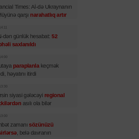
ancial Times: Aİ-də Ukraynanın
lüyünə qarşı
narahatlıq artır
14:11
-dən günlük hesabat:
52
həli saxlanıldı
14:00
utaya
paraplanla
keçmək
di, həyatını itirdi
13:30
sin siyasi gələcəyi
regional
çkilərdən
asılı ola bilər
13:00
hbət zamanı
sözünüzü
irlərsə
, belə davranın