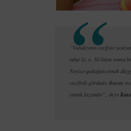
“Valideynin vəzifəsi yeniye
odur ki, o, 10 ildən sonra 
Nəyisə qadağan etmək düzg
cazibəli görünür. Bunun əvəz
Kard
etmək lazımdır”, deyə