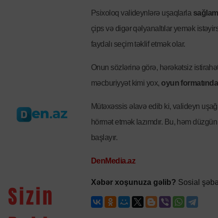
Psixoloq valideynlərə uşaqlarla
sağlam
çips və digər qəlyanaltılar yemək istəyi
faydalı seçim təklif etmək olar.
Onun sözlərinə görə, hərəkətsiz istirah
məcburiyyət kimi yox,
oyun formatınd
Mütəxəssis əlavə edib ki, valideyn uşağ
hörmət etmək lazımdır. Bu, həm düzgün 
başlayır.
DenMedia.az
Xəbər xoşunuza gəlib?
Sosial şəbə