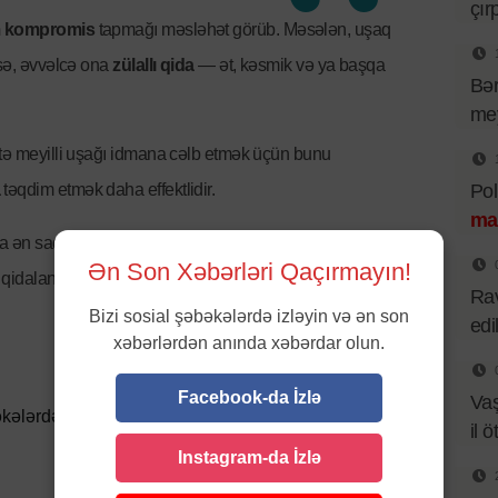
çır
 kompromis
tapmağı məsləhət görüb. Məsələn, uşaq
rsə, əvvəlcə ona
zülallı qida
— ət, kəsmik və ya başqa
Bər
mey
ətə meyilli uşağı idmana cəlb etmək üçün bunu
Pol
a
təqdim etmək daha effektlidir.
ma
a ən sadə, amma vacib fikri çatdırmalıdır: öz bədəninə
Ən Son Xəbərləri Qaçırmayın!
qidalanma, həm hərəkət, həm də normal yuxu rejimi ilə
Rav
Bizi sosial şəbəkələrdə izləyin və ən son
edi
xəbərlərdən anında xəbərdar olun.
Facebook-da İzlə
Va
kələrdə paylaşın
il ö
Instagram-da İzlə