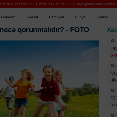
t: 52 şübhəli saxlanıldı
Seutaya paraplanla keçmək istədi, həyatını
Gündəm
Siyasət
Cəmiyyət
Dünya
Hadisə
necə qorunmalıdır? - FOTO
Xəb
Tay
6 ö
Müd
att
Mİ
mər