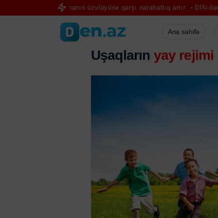
ə Ukraynanın üzvlüyünə qarşı narahatlıq artır
DİN-dən günlük hesaba
Ana səhifə
Uşaqların
yay rejimi