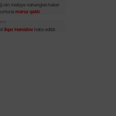
-nin maliyyə nəhəngləri haker
cumuna
məruz qaldı
20:21
il
İlqar Həmidov
həbs edildi