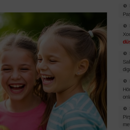
Pa
Xo
dü
Sab
dig
Hör
onl
Pir
mey