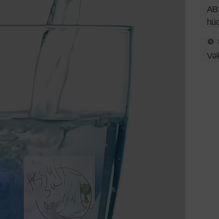
ABŞ
hü
Vək