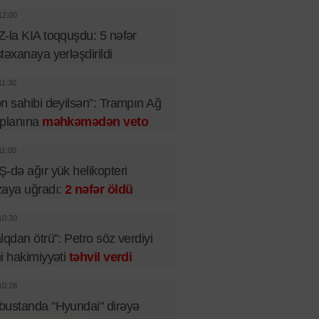
12:00
-la KIA toqquşdu: 5 nəfər
təxanaya yerləşdirildi
11:30
n sahibi deyilsən”: Trampın Ağ
 planına
məhkəmədən veto
11:00
-də ağır yük helikopteri
aya uğradı:
2 nəfər öldü
10:30
lqdan ötrü”: Petro söz verdiyi
i hakimiyyəti
təhvil verdi
10:28
ustanda "Hyundai" dirəyə