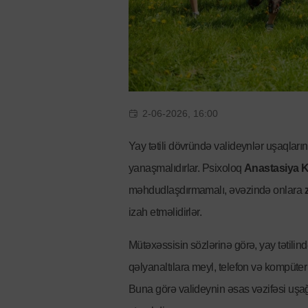
2-06-2026, 16:00
Yay tətili dövründə valideynlər uşaqları
yanaşmalıdırlar. Psixoloq
Anastasiya 
məhdudlaşdırmamalı, əvəzində onlara
izah etməlidirlər.
Mütəxəssisin sözlərinə görə, yay tətilind
qəlyanaltılara meyl, telefon və kompüter
Buna görə valideynin əsas vəzifəsi uşa