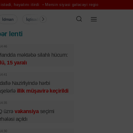
 itirdi
Mersin siyasi gələcəyi regional seçkilərdən asılı ola bilər
İdman
İqtisadiyyat
Şou-biznes
Müsahibə
Mədə
ər lenti
14:46
landda məktəbə silahlı hücum:
lü, 15 yaralı
14:41
afiə Nazirliyində hərbi
aşelərlə
illik müşavirə keçirildi
14:35
Q üzrə
vakansiya
seçimi
hələsi açıldı
14:30