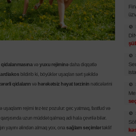
Fin
üzv
DİN
şüb
Se
n
qidalanmasına
və
yuxu rejiminə
daha diqqətlə
istə
Kardiakos
bildirib ki, böyüklər uşaqları sərt şəkildə
zərərli qidaların
və
hərəkətsiz həyat tərzinin
nəticələrini
Mer
se
ə uşaqların rejimi tez-tez pozulur: gec yatmaq, fastfud və
 qarşısında uzun müddət qalmaq adi hala çevrilə bilər.
Sö
ğın yayını əlindən almaq yox, ona
sağlam seçimlər
təklif
kəs