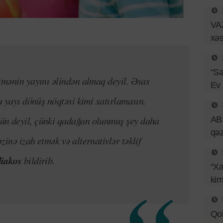
VAZ
xəs
“Sə
tmənin yayını əlindən almaq deyil. Əsas
Ev
bu yayı dönüş nöqtəsi kimi xatırlamasın.
ün deyil, çünki qadağan olunmuş şey daha
ABŞ
qəz
inə izah etmək və alternativlər təklif
iakos
bildirib.
“Xa
kim
Qob