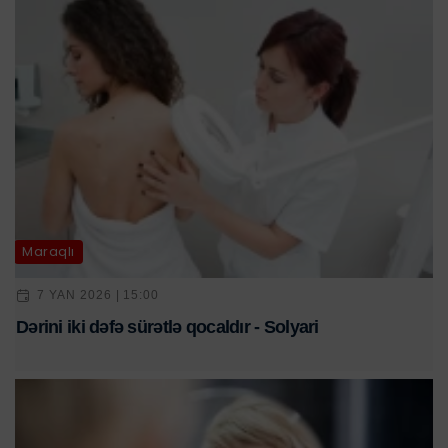
Maraqlı
7 YAN 2026 | 15:00
Dərini iki dəfə sürətlə qocaldır - Solyari