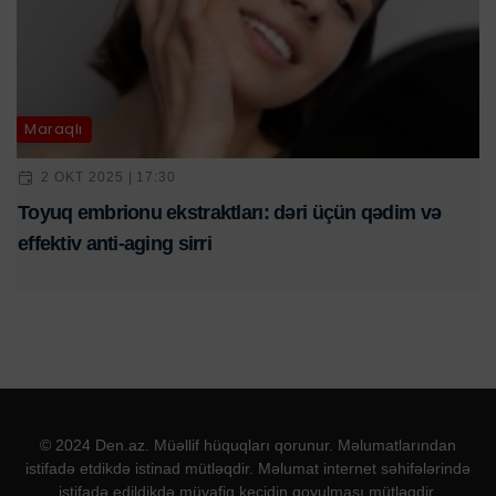
Maraqlı
2 OKT 2025 | 17:30
Toyuq embrionu ekstraktları: dəri üçün qədim və
effektiv anti-aging sirri
© 2024 Den.az. Müəllif hüquqları qorunur. Məlumatlarından
istifadə etdikdə istinad mütləqdir. Məlumat internet səhifələrində
istifadə edildikdə müvafiq keçidin qoyulması mütləqdir.