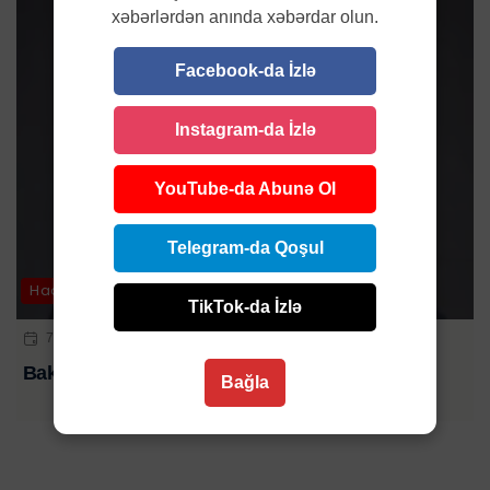
xəbərlərdən anında xəbərdar olun.
Facebook-da İzlə
Instagram-da İzlə
YouTube-da Abunə Ol
Telegram-da Qoşul
Hadisə
TikTok-da İzlə
7 AVQ 2026 | 12:14
Bakıda gənc bankir evində ölü tapıldı
Bağla