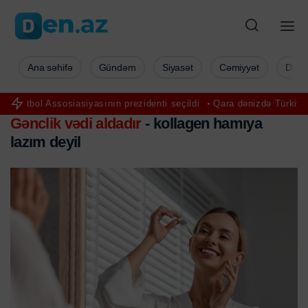
Ana səhifə
Gündəm
Siyasət
Cəmiyyət
Düny
ol Assosiasiyasının prezidenti seçildi
Qara dənizdə Türkiyə gəmisi
Gənclik vədi aldadır
- kollagen hamıya
lazım deyil