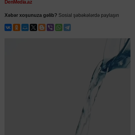
DenMedia.az
Xəbər xoşunuza gəlib?
Sosial şəbəkələrdə paylaşın