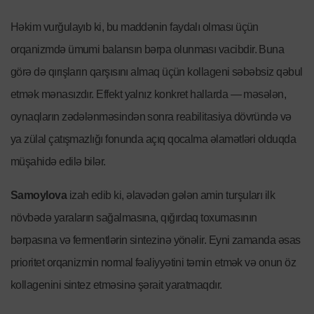
Həkim vurğulayıb ki, bu maddənin faydalı olması üçün
orqanizmdə ümumi balansın bərpa olunması vacibdir. Buna
görə də qırışların qarşısını almaq üçün kollageni səbəbsiz qəbul
etmək mənasızdır. Effekt yalnız konkret hallarda — məsələn,
oynaqların zədələnməsindən sonra reabilitasiya dövründə və
ya zülal çatışmazlığı fonunda açıq qocalma əlamətləri olduqda
müşahidə edilə bilər.
Samoylova
izah edib ki, əlavədən gələn amin turşuları ilk
növbədə yaraların sağalmasına, qığırdaq toxumasının
bərpasına və fermentlərin sintezinə yönəlir. Eyni zamanda əsas
prioritet orqanizmin normal fəaliyyətini təmin etmək və onun öz
kollagenini sintez etməsinə şərait yaratmaqdır.