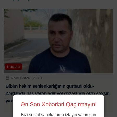
Hadisə
6 AVQ 2026 | 21:01
Bibim həkim səhlənkarlığının qurbanı oldu-
Zərdabda baş verən ağır yol qəzasında ölən şəxsin
yaxını şikayət edib-VİDEO
Ən Son Xəbərləri Qaçırmayın!
Bizi sosial şəbəkələrdə izləyin və ən son