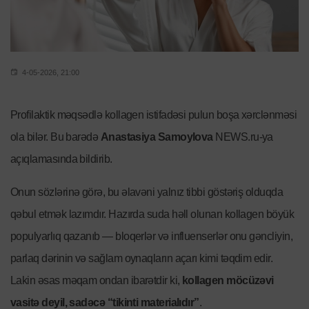
4-05-2026, 21:00
Profilaktik məqsədlə kollagen istifadəsi pulun boşa xərclənməsi
ola bilər. Bu barədə
Anastasiya Samoylova
NEWS.ru-ya
açıqlamasında bildirib.
Onun sözlərinə görə, bu əlavəni yalnız tibbi göstəriş olduqda
qəbul etmək lazımdır. Hazırda suda həll olunan kollagen böyük
populyarlıq qazanıb — bloqerlər və influenserlər onu gəncliyin,
parlaq dərinin və sağlam oynaqların açarı kimi təqdim edir.
Lakin əsas məqam ondan ibarətdir ki,
kollagen möcüzəvi
vasitə deyil, sadəcə “tikinti materialıdır”
.