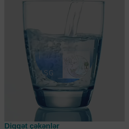
Diqqət çəkənlər