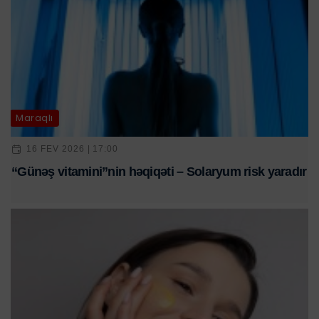
Maraqlı
16 FEV 2026 | 17:00
“Günəş vitamini”nin həqiqəti – Solaryum risk yaradır