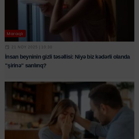
Maraqlı
21 NOY 2025 | 10:30
İnsan beyninin gizli təsəllisi: Niyə biz kədərli olanda
"şirinə" sarılırıq?