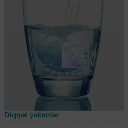
Diqqət çəkənlər