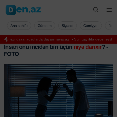
Ana səhifə
Gündəm
Siyasət
Cəmiyyət
Düny
 dayanacaqlarda dayanmayacaq
Sumqayıtda gecə reydi: Səs-küy yara
İnsan onu incidən biri üçün
niyə darıxır
? -
FOTO