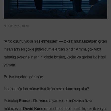
8-05-2026, 18:30
“Artıq özünü yaxşı hiss etməlisən” — toksik münasibətdən çıxan
insanların ən çox eşitdiyi cümlələrdən biridir. Amma çox vaxt
rahatlıq əvəzinə insanın içində boşluq, kədər və qəribə itki hissi
yaranır.
Bu isə çaşdırıcı görünür:
İnsanı dağıdan münasibət üçün necə darıxmaq olar?
Psixoloq
Ramani Durvasula
yas və itki mövzusu üzrə
mütəxəssis
Devid Kessler
lə söhbətində bildirib ki, toksik və ya