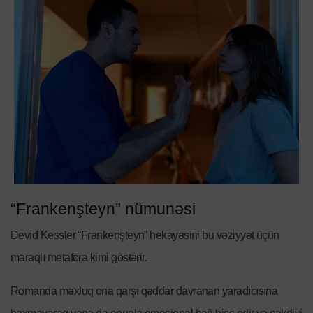
“Frankenşteyn” nümunəsi
Devid Kessler “Frankenşteyn” hekayəsini bu vəziyyət üçün
maraqlı metafora kimi göstərir.
Romanda məxluq ona qarşı qəddar davranan yaradıcısına