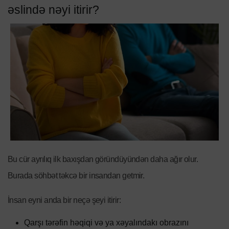
əslində nəyi itirir?
Bu cür ayrılıq ilk baxışdan göründüyündən daha ağır olur.
Burada söhbət təkcə bir insandan getmir.
İnsan eyni anda bir neçə şeyi itirir:
Qarşı tərəfin həqiqi və ya xəyalındakı obrazını