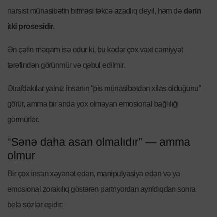
narsist münasibətin bitməsi təkcə azadlıq deyil, həm də
dərin
itki prosesidir.
Ən çətin məqam isə odur ki, bu kədər çox vaxt cəmiyyət
tərəfindən görünmür və qəbul edilmir.
Ətrafdakılar yalnız insanın “pis münasibətdən xilas olduğunu”
görür, amma bir anda yox olmayan emosional bağlılığı
görmürlər.
“Sənə daha asan olmalıdır” — amma
olmur
Bir çox insan xəyanət edən, manipulyasiya edən və ya
emosional zorakılıq göstərən partnyordan ayrıldıqdan sonra
belə sözlər eşidir: