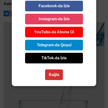
Xəbər xoşunuza gəlib?
Sosial şəbəkələrdə paylaşın
Facebook-da İzlə
Instagram-da İzlə
YouTube-da Abunə Ol
Telegram-da Qoşul
TikTok-da İzlə
Bağla