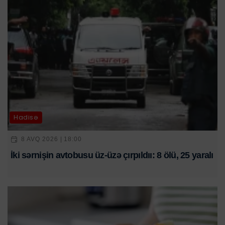
Hadisə
8 AVQ 2026 | 18:00
İki sərnişin avtobusu üz-üzə çırpıldıı: 8 ölü, 25 yaralı