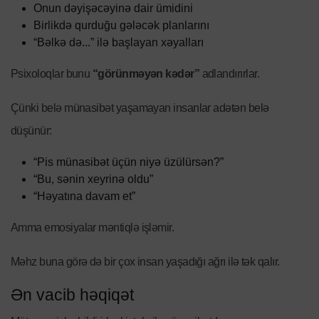
Onun dəyişəcəyinə dair ümidini
Birlikdə qurduğu gələcək planlarını
“Bəlkə də...” ilə başlayan xəyalları
Psixoloqlar bunu
“görünməyən kədər”
adlandırırlar.
Çünki belə münasibət yaşamayan insanlar adətən belə
düşünür:
“Pis münasibət üçün niyə üzülürsən?”
“Bu, sənin xeyrinə oldu”
“Həyatına davam et”
Amma emosiyalar məntiqlə işləmir.
Məhz buna görə də bir çox insan yaşadığı ağrı ilə tək qalır.
Ən vacib həqiqət