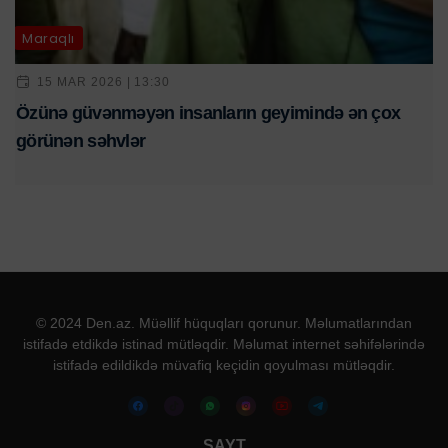
Maraqlı
15 MAR 2026 | 13:30
Özünə güvənməyən insanların geyimində ən çox
görünən səhvlər
© 2024 Den.az. Müəllif hüquqları qorunur. Məlumatlarından
istifadə etdikdə istinad mütləqdir. Məlumat internet səhifələrində
istifadə edildikdə müvafiq keçidin qoyulması mütləqdir.
SAYT