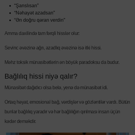
“Şanslısan”
“Nəhayət azadsan”
“Ən doğru qərarı verdin”
Amma daxilində tam fərqli hisslər olur:
Sevinc əvəzinə ağrı, azadlıq əvəzinə isə itki hissi.
Məhz toksik münasibətlərin ən böyük paradoksu da budur.
Bağlılıq hissi niyə qalır?
Münasibət dağıdıcı olsa belə, yenə də münasibət idi.
Ortaq həyat, emosional bağ, vərdişlər və gözləntilər vardı. Bütün
bunlar bağlılıq yaradır və hər bağlılığın qırılması insan üçün
kədər deməkdir.