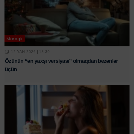
Maraqlı
12 YAN 2026 | 18:30
Özünün “ən yaxşı versiyası” olmaqdan bezənlər
üçün