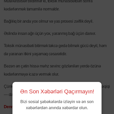
Mütəxəssislər bildirirlər ki, toksik münasibətdən sonra
kədərlənmək tamamilə normaldır.
Bağlılıq bir anda yox olmur və yas prosesi zəiflik deyil.
Əslində insan ağrı üçün yox, yaranmış bağ üçün darıxır.
Toksik münasibəti bitirmək təkcə gedə bilmək gücü deyil, həm
də yaranan itkini yaşamaq cəsarətidir.
Bəzən ən çətin hissə məhz sevinc gözlənilən yerdə özünə
kədərlənməyə icazə vermək olur.
Çünki insan yalnız yaşadığı hissləri qəbul etdikdən sonra həqiqi
Ən Son Xəbərləri Qaçırmayın!
— daxili — azadlığa yaxınlaşa bilir.
Bizi sosial şəbəkələrdə izləyin və ən son
Denmedia.az
xəbərlərdən anında xəbərdar olun.