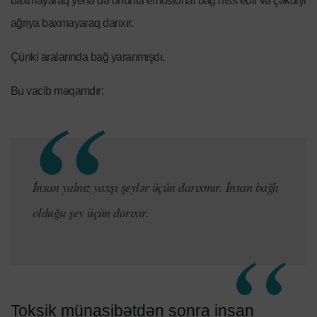
baxmayaraq yenə də onunla emosional bağ hiss edir və çəkdiyi
ağrıya baxmayaraq darıxır.
Çünki aralarında bağ yaranmışdı.
Bu vacib məqamdır:
İnsan yalnız yaxşı şeylər üçün darıxmır. İnsan bağlı
olduğu şey üçün darıxır.
Toksik münasibətdən sonra insan