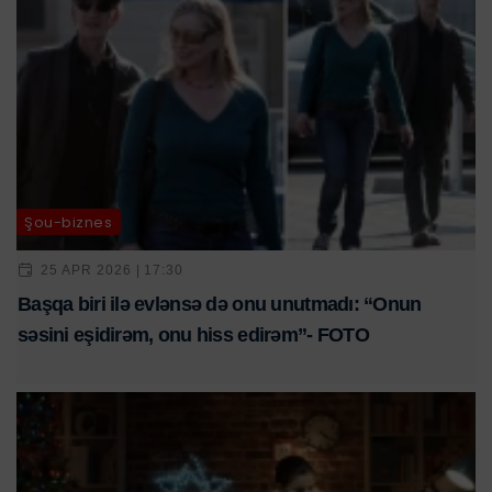
Şou-biznes
25 APR 2026 | 17:30
Başqa biri ilə evlənsə də onu unutmadı: “Onun
səsini eşidirəm, onu hiss edirəm”- FOTO