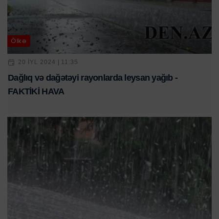
Ölkə
20 IYL 2024 | 11:35
Dağlıq və dağətəyi rayonlarda leysan yağıb -
FAKTİKİ HAVA