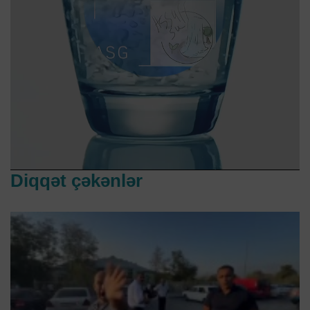
Diqqət çəkənlər