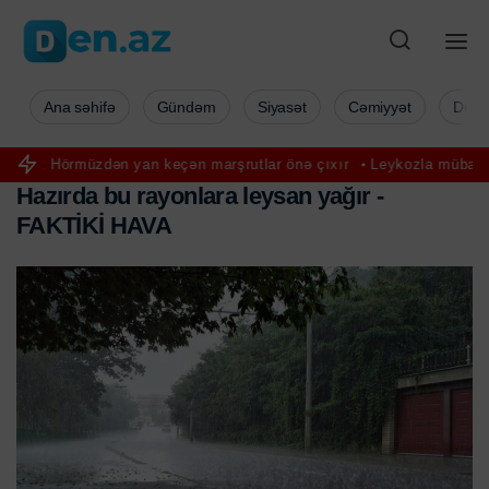
Ana səhifə
Gündəm
Siyasət
Cəmiyyət
Düny
n yan keçən marşrutlar önə çıxır
Leykozla mübarizə aparan Cansev
H
a
z
ı
r
d
a
b
u
r
a
y
o
n
l
a
r
a
l
e
y
s
a
n
y
a
ğ
ı
r
-
F
A
K
T
İ
K
İ
H
A
V
A