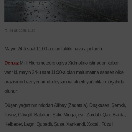
24-05-2025, 11:30
Mayın 24-ü saat 11:00-a olan faktiki hava açıqlanıb.
Den.az
Milli Hidrometeorologiya Xidmətinə istinadən xəbər
verir ki, mayın 24-ü saat 11:00-a olan məlumatına əsasən ölkə
ərazisinin bəzi yerlərində leysan xarakterli yağıntılar müşahidə
olunur.
Düşən yağıntının miqdarı Əlibəy (Zaqatala), Daşkəsən, Şəmkir,
Tovuz, Göygöl, Balakən, Şəki, Mingəçevir, Zərdab, Qax, Bərdə,
Kəlbəcər, Laçın, Qubadlı, Şuşa, Xankəndi, Xocalı, Füzuli,