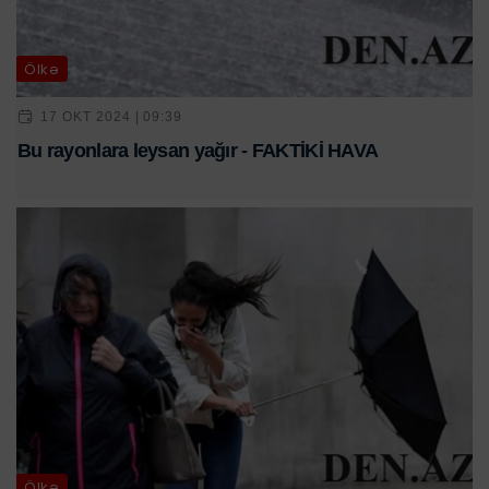
Ölkə
17 OKT 2024 | 09:39
Bu rayonlara leysan yağır - FAKTİKİ HAVA
Ölkə