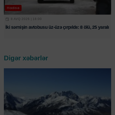
Hadisə
8 AVQ 2026 | 18:00
İki sərnişin avtobusu üz-üzə çırpıldıı: 8 ölü, 25 yaralı
Digər xəbərlər