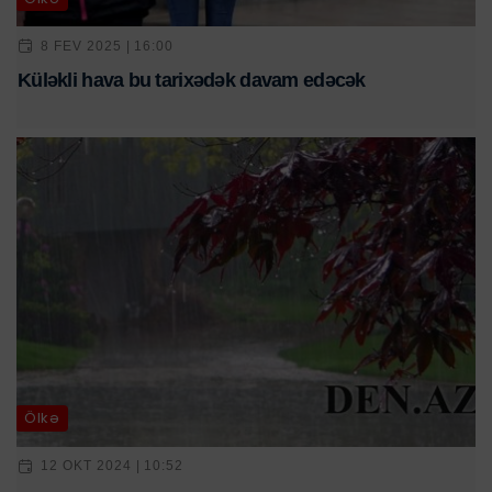
8 FEV 2025 | 16:00
Küləkli hava bu tarixədək davam edəcək
Ölkə
12 OKT 2024 | 10:52