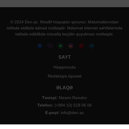
© 2024 Den.az. Müəllif hüquqları qorunur. Məlumatlarından
istifadə etdikdə istinad mütləqdir. Məlumat internet səhifələrində
istifadə edildikdə müvafiq keçidin qoyulması mütləqdir.
SAYT
Haqqımızda
Redaksiya siyasəti
ƏLAQƏ
Təsisçi:
Nizami Rəsulov
Telefon:
(+994 10) 518 06 06
E-poçt:
info@den.az