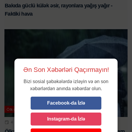
Bakıda güclü külək əsir, rayonlara yağış yağır -
Faktiki hava
Ən Son Xəbərləri Qaçırmayın!
Bizi sosial şəbəkələrdə izləyin və ən son
xəbərlərdən anında xəbərdar olun.
Facebook-da İzlə
Ölkə
Instagram-da İzlə
4 MAY 2025 | 11:13
Ölkə ərazisində küləkli və yağışlı hava şəraiti davam