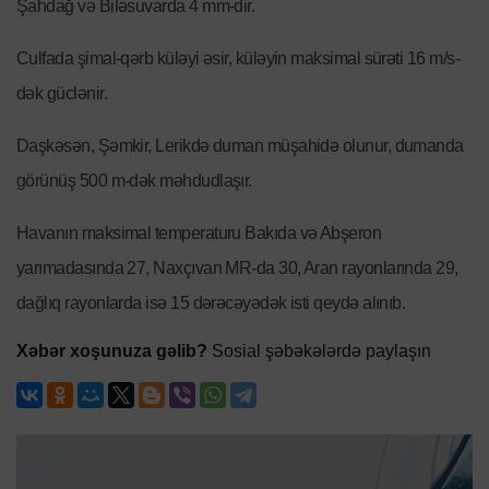
Şahdağ və Biləsuvarda 4 mm-dir.
Culfada şimal-qərb küləyi əsir, küləyin maksimal sürəti 16 m/s-
dək güclənir.
Daşkəsən, Şəmkir, Lerikdə duman müşahidə olunur, dumanda
görünüş 500 m-dək məhdudlaşır.
Havanın maksimal temperaturu Bakıda və Abşeron
yarımadasında 27, Naxçıvan MR-da 30, Aran rayonlarında 29,
dağlıq rayonlarda isə 15 dərəcəyədək isti qeydə alınıb.
Xəbər xoşunuza gəlib?
Sosial şəbəkələrdə paylaşın