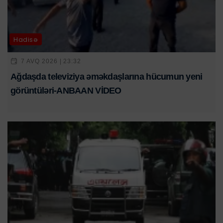
Hadisə
7 AVQ 2026 | 23:32
Ağdaşda televiziya əməkdaşlarına hücumun yeni
görüntüləri-ANBAAN VİDEO