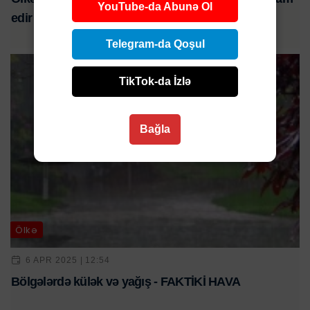
YouTube-da Abunə Ol
edir - FAKTİKİ HAVA
Telegram-da Qoşul
TikTok-da İzlə
Bağla
Ölkə
6 APR 2025 | 12:54
Bölgələrdə külək və yağış - FAKTİKİ HAVA