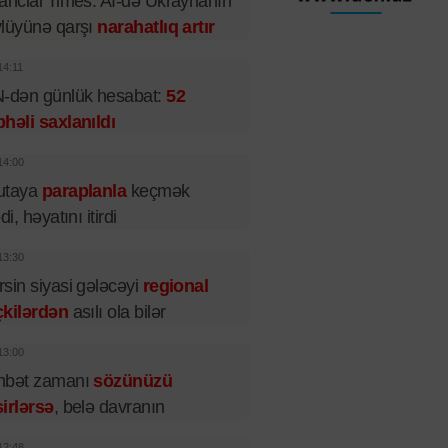
ancial Times: Aİ-də Ukraynanın
lüyünə qarşı
narahatlıq artır
14:11
-dən günlük hesabat:
52
həli saxlanıldı
14:00
utaya
paraplanla
keçmək
di, həyatını itirdi
13:30
sin siyasi gələcəyi
regional
çkilərdən
asılı ola bilər
13:00
hbət zamanı
sözünüzü
irlərsə
, belə davranın
12:48