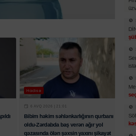
Fin
üzv
DİN
şüb
Se
istə
Mer
Hadisə
se
6 AVQ 2026 | 21:01
Sö
pıldı
Bibim həkim səhlənkarlığının qurbanı
kəs
oldu-Zərdabda baş verən ağır yol
qəzasında ölən şəxsin yaxını şikayət