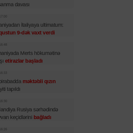
şanma davası
17:00
aniyadan İtaliyaya ultimatum:
qustun 9-dək vaxt verdi
16:48
maniyada Merts hökumətinə
rşı
etirazlar başladı
16:33
birabadda
məktəbli qızın
iti tapıldı
16:30
landiya Rusiya sərhədində
van keçidlərini
bağladı
16:26