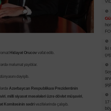
Vİ
Gü
hor
FO
İki
plomat
Hidayət Orucov
vəfat edib.
çır
lərdə məlumat yayıblar.
So
dünyasını dəyişib.
arv
şiş
llərdə
Azərbaycan Respublikası Prezidentinin
viri
,
milli siyasət məsələləri üzrə dövlət müşaviri
,
17 
ət Komitəsinin sədri
vəzifələrində çalışıb.
böy