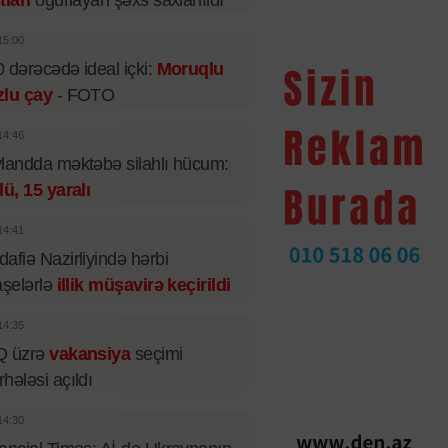
tları
oğurlayan şəxs saxlanıldı
15:00
 dərəcədə ideal içki:
Moruqlu
zlu çay
- FOTO
14:46
landda məktəbə silahlı hücum:
lü, 15 yaralı
14:41
afiə Nazirliyində hərbi
aşelərlə
illik müşavirə keçirildi
14:35
Q üzrə
vakansiya
seçimi
hələsi açıldı
14:30