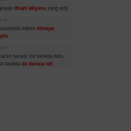
şinyan
İlham Əliyevə
zəng etdi
12:45
cavənddə traktor
minaya
şdü
12:37
ahın havası: Bir tərəfdə dolu,
ər tərəfdə
40 dərəcə isti