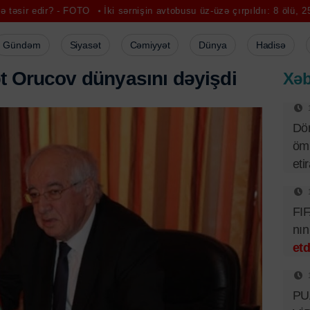
r? - FOTO
İki sərnişin avtobusu üz-üzə çırpıldıı: 8 ölü, 25 yaralı
S
Gündəm
Siyasət
Cəmiyyət
Dünya
Hadisə
ə
t
O
r
u
c
o
v
d
ü
n
y
a
s
ı
n
ı
d
ə
y
i
ş
d
i
Xəb
Dör
ömü
eti
FIF
nı
etd
PUA