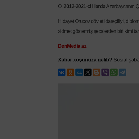
O,
2012-2021-ci illərdə
Azərbaycanın Qı
Hidayət Orucov dövlət idarəçiliyi, diplom
xidmət göstərmiş şəxslərdən biri kimi tan
DenMedia.az
Xəbər xoşunuza gəlib?
Sosial şəbə