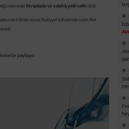
bo
rğızıstandakı
fövqəladə və səlahiyyətli səfiri
olub.
atiya və ictimai-siyasi fəaliyyət sahəsində uzun illər
İsp
ınırdı.
Av
Al
kələrdə paylaşın
qa
Sa
mey
Fin
hey