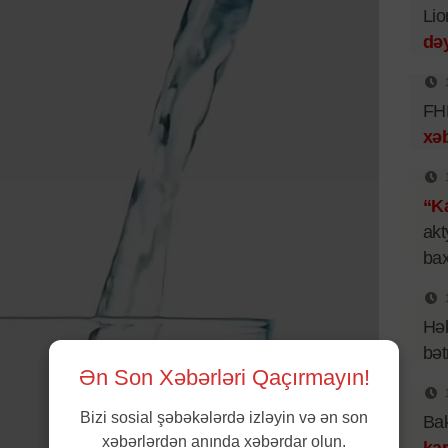
Lio
dəy
FHN
xəb
“Ka
akt
bax
Hək
bət
Ən Son Xəbərləri Qaçırmayın!
Bizi sosial şəbəkələrdə izləyin və ən son
Bak
xəbərlərdən anında xəbərdar olun.