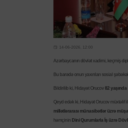
14-06-2026, 12:00
Azərbaycanın dövlət xadimi, keçmiş di
Bu barədə onun yaxınları sosial şəbəkə
Bildirilib ki, Hidayət Orucov
82 yaşında
Qeyd edək ki, Hidayət Orucov müxtəlif i
millətlərarası münasibətlər üzrə müşa
həmçinin
Dini Qurumlarla İş üzrə Dövl