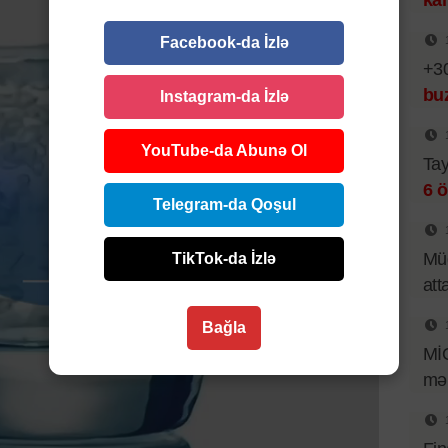
kar
Facebook-da İzlə
+30
bu
Instagram-da İzlə
YouTube-da Abunə Ol
Tay
6 ö
Telegram-da Qoşul
Müd
TikTok-da İzlə
att
Bağla
Mİ
mər