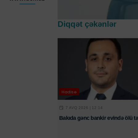
Diqqət çəkənlər
Hadisə
7 AVQ 2026 | 12:14
Bakıda gənc bankir evində ölü ta