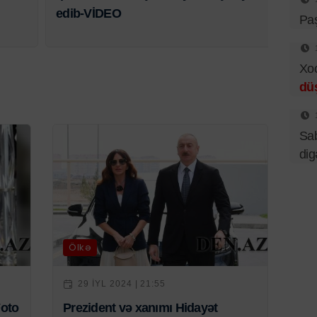
edib-VİDEO
Pa
Xo
dü
Sab
dig
Ölkə
29 IYL 2024 | 21:55
Foto
Prezident və xanımı Hidayət