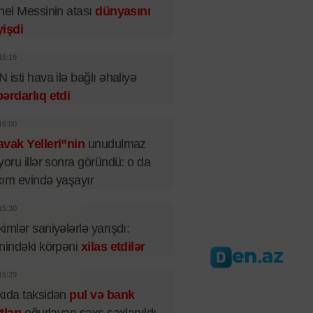
nel Messinin atası
dünyasını
işdi
16:19
 isti hava ilə bağlı əhaliyə
ərdarlıq etdi
16:00
vak Yelleri”nin
unudulmaz
yoru illər sonra göründü: o da
ım evində yaşayır
15:30
imlər saniyələrlə yarışdı:
nindəki körpəni
xilas etdilər
15:29
ıda taksidən
pul və bank