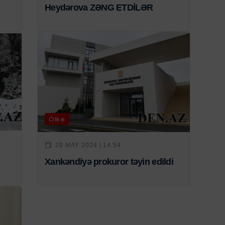
Heydərova ZƏNG ETDİLƏR
Ölkə
20 MAY 2024 | 14:54
Xankəndiyə prokuror təyin edildi