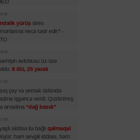
DEO
18:30
ndəlik yürüş
stres
monlarına necə təsir edir? -
TO
18:00
 sərnişin avtobusu üz-üzə
pıldıı:
8 ölü, 25 yaralı
17:33
yuq çay və yemək üstündə
adına işgəncə verdi: Qızdırılmış
lə arvadına
“dağ basdı”
17:30
yaşlı aktrisa ilə bağlı
qalmaqal
üyür: həm sevgili iddiası, həm