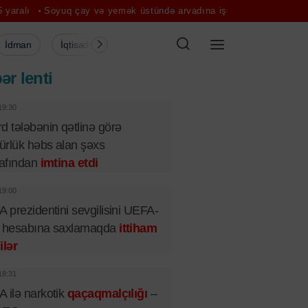
oyuq çay və yemək üstündə arvadına işgəncə verdi: Qızdırılmış şişlə
İdman
İqtisadiyyat
Şou-biznes
Müsahibə
Mədə
ər lenti
19:30
d tələbənin qətlinə görə
rlük həbs alan şəxs
rafından
imtina etdi
19:00
A prezidentini sevgilisini UEFA-
n hesabına saxlamaqda
ittiham
ilər
18:31
 ilə narkotik
qaçaqmalçılığı
–