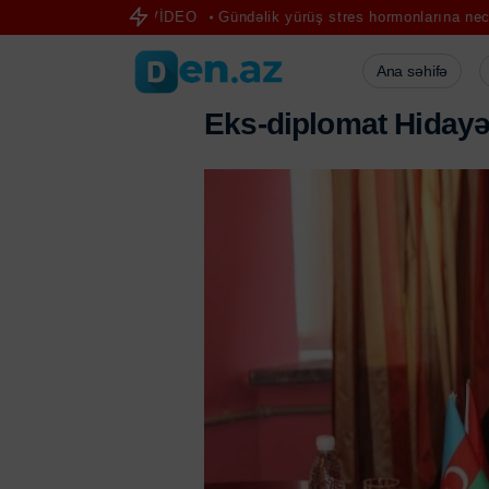
alçılığı – VİDEO
Gündəlik yürüş stres hormonlarına necə təsir edi
Ana səhifə
E
k
s
-
d
i
p
l
o
m
a
t
H
i
d
a
y