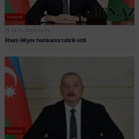
Siyasət
13 IYL 2024 | 12:02
İlham Əliyev həmkarını təbrik etdi
Siyasət