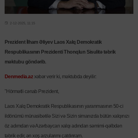
2-12-2025, 11:15
Prezident İlham Əliyev Laos Xalq Demokratik
Respublikasının Prezidenti Thonqlun Sisulitə təbrik
məktubu göndərib.
Denmedia.az
xəbər verir ki, məktubda deyilir:
"Hörmətli cənab Prezident,
Laos Xalq Demokratik Respublikasının yaranmasının 50-ci
ildönümü münasibətilə Sizi və Sizin simanızda bütün xalqınızı
öz adımdan və Azərbaycan xalqı adından səmimi-qəlbdən
təbrik edir, ən xoş arzularımı çatdırıram.