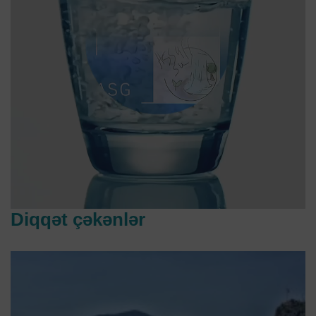
Diqqət çəkənlər