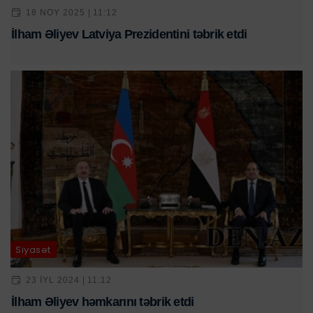
18 NOY 2025 | 11:12
İlham Əliyev Latviya Prezidentini təbrik etdi
Siyasət
23 IYL 2024 | 11:12
İlham Əliyev həmkarını təbrik etdi