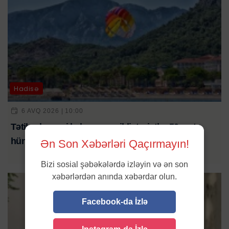
Hadisə
6 AVQ 2026 | 10:00
Tətil əyləncəsi kabusa çevrildi: turistlər 50 metr
hündürlükdən yerə düşdü
Ən Son Xəbərləri Qaçırmayın!
Bizi sosial şəbəkələrdə izləyin və ən son
xəbərlərdən anında xəbərdar olun.
Facebook-da İzlə