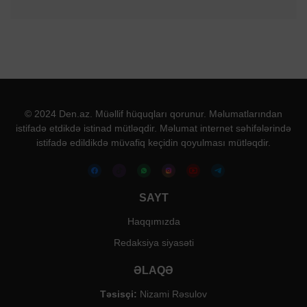
© 2024 Den.az. Müəllif hüquqları qorunur. Məlumatlarından
istifadə etdikdə istinad mütləqdir. Məlumat internet səhifələrində
istifadə edildikdə müvafiq keçidin qoyulması mütləqdir.
SAYT
Haqqımızda
Redaksiya siyasəti
ƏLAQƏ
Təsisçi:
Nizami Rəsulov