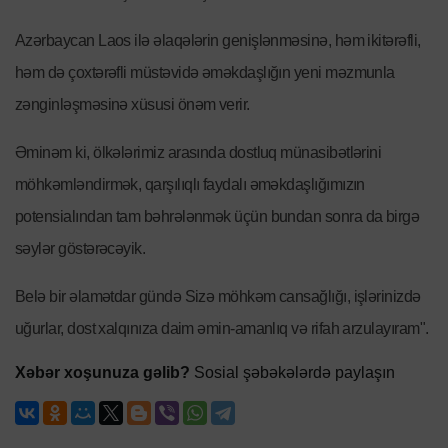
Azərbaycan Laos ilə əlaqələrin genişlənməsinə, həm ikitərəfli,
həm də çoxtərəfli müstəvidə əməkdaşlığın yeni məzmunla
zənginləşməsinə xüsusi önəm verir.
Əminəm ki, ölkələrimiz arasında dostluq münasibətlərini
möhkəmləndirmək, qarşılıqlı faydalı əməkdaşlığımızın
potensialından tam bəhrələnmək üçün bundan sonra da birgə
səylər göstərəcəyik.
Belə bir əlamətdar gündə Sizə möhkəm cansağlığı, işlərinizdə
uğurlar, dost xalqınıza daim əmin-amanlıq və rifah arzulayıram".
Xəbər xoşunuza gəlib?
Sosial şəbəkələrdə paylaşın