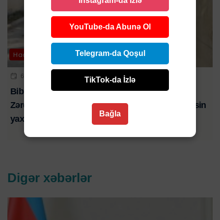
Instagram-da İzlə
YouTube-da Abunə Ol
Telegram-da Qoşul
Hadisə
6 AVQ 2026 | 21:01
TikTok-da İzlə
Bibim həkim səhlənkarlığının qurbanı oldu-
Zərdabda baş verən ağır yol qəzasında ölən şəxsin
Bağla
yaxını şikayət edib-VİDEO
Digər xəbərlər