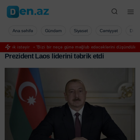
Ana səhifə
Gündəm
Siyasət
Cəmiyyət
Düny
 istəyir
“Bizi bir neçə günə məğlub edəcəklərini düşündülər” – Pez
P
r
e
z
i
d
e
n
t
L
a
o
s
l
i
d
e
r
i
n
i
t
ə
b
r
i
k
e
t
d
i