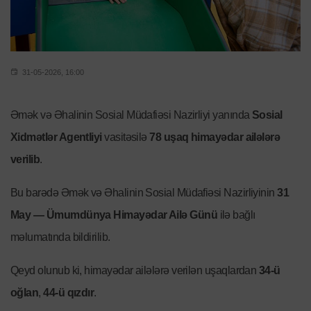
31-05-2026, 16:00
Əmək və Əhalinin Sosial Müdafiəsi Nazirliyi yanında
Sosial
Xidmətlər Agentliyi
vasitəsilə
78 uşaq himayədar ailələrə
verilib
.
Bu barədə Əmək və Əhalinin Sosial Müdafiəsi Nazirliyinin
31
May — Ümumdünya Himayədar Ailə Günü
ilə bağlı
məlumatında bildirilib.
Qeyd olunub ki, himayədar ailələrə verilən uşaqlardan
34-ü
oğlan
,
44-ü qızdır
.