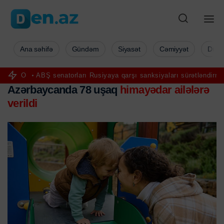
Ana səhifə
Gündəm
Siyasət
Cəmiyyət
Düny
ABŞ senatorları Rusiyaya qarşı sanksiyaları sürətləndirmək istəyir
Azərbaycanda 78 uşaq
himayədar ailələrə
verildi