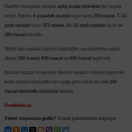
Nazirlik himayədar ailələrə
aylıq sosial ödənişlər
də həyata
keçirir. Belə ki,
6 yaşadək uşaqlar
üçün aylıq
355 manat
,
7–13
yaşlı uşaqlar
üçün
375 manat
,
14–18 yaşlı uşaqlar
üçün isə
395 manat
ödənilir.
Əlilliyi olan uşaqlar üçün bu məbləğlər yaş qruplarına uyğun
olaraq
500 manat
,
600 manat
və
650 manat
təşkil edir.
Bundan başqa, himayədar ailələrin uşaqları mövsümi geyimlə
təmin etməsi məqsədilə hər uşağa görə rübdə bir dəfə
200
manat birdəfəlik müavinət
ödənilir.
DenMedia.az
Xəbər xoşunuza gəlib?
Sosial şəbəkələrdə paylaşın