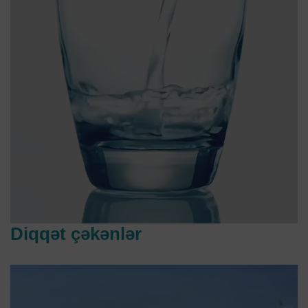
Diqqət çəkənlər