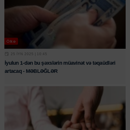
Ölkə
25 IYN 2025 | 10:45
İyulun 1-dən bu şəxslərin müavinət və təqaüdləri
artacaq - MƏBLƏĞLƏR