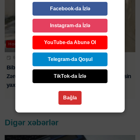
Facebook-da İzlə
Instagram-da İzlə
YouTube-da Abunə Ol
Hadisə
6 AVQ 2026 | 21:01
Telegram-da Qoşul
Bibim həkim səhlənkarlığının qurbanı oldu-
Zərdabda baş verən ağır yol qəzasında ölən şəxsin
TikTok-da İzlə
yaxını şikayət edib-VİDEO
Bağla
Digər xəbərlər