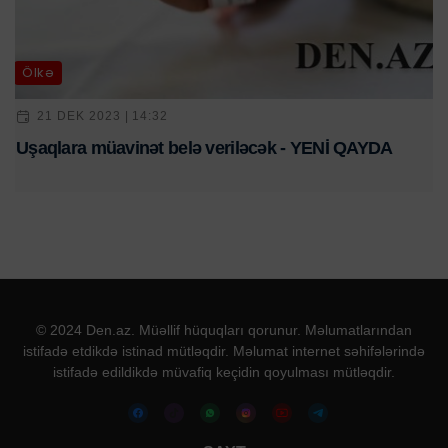
Ölkə
21 DEK 2023 | 14:32
Uşaqlara müavinət belə veriləcək - YENİ QAYDA
© 2024 Den.az. Müəllif hüquqları qorunur. Məlumatlarından
istifadə etdikdə istinad mütləqdir. Məlumat internet səhifələrində
istifadə edildikdə müvafiq keçidin qoyulması mütləqdir.