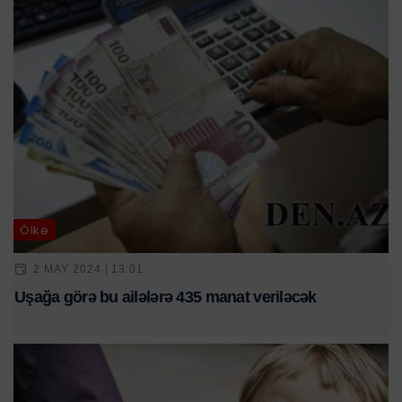
Ölkə
2 MAY 2024 | 13:01
Uşağa görə bu ailələrə 435 manat veriləcək