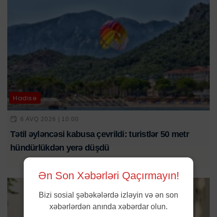
Hadisə
6 AVQ 2026 | 10:00
Tətil əyləncəsi kabusa çevrildi: turistlər 50 metr
hündürlükdən yerə düşdü
Ən Son Xəbərləri Qaçırmayın!
Bizi sosial şəbəkələrdə izləyin və ən son
xəbərlərdən anında xəbərdar olun.