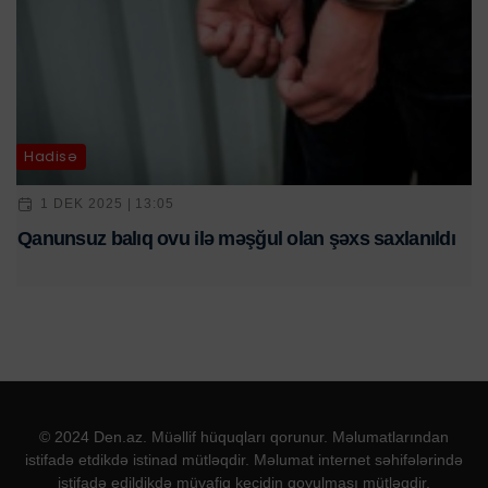
Hadisə
1 DEK 2025 | 13:05
Qanunsuz balıq ovu ilə məşğul olan şəxs saxlanıldı
© 2024 Den.az. Müəllif hüquqları qorunur. Məlumatlarından
istifadə etdikdə istinad mütləqdir. Məlumat internet səhifələrində
istifadə edildikdə müvafiq keçidin qoyulması mütləqdir.