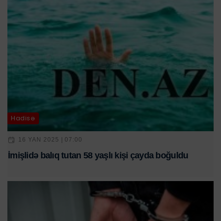
Hadisə
16 YAN 2025 | 07:00
İmişlidə balıq tutan 58 yaşlı kişi çayda boğuldu