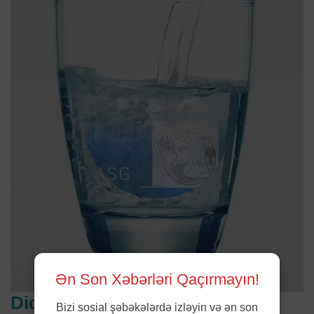
Ən Son Xəbərləri Qaçırmayın!
Diqqət çəkənlər
Bizi sosial şəbəkələrdə izləyin və ən son