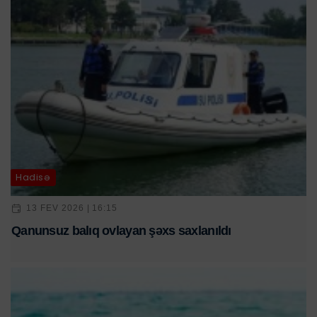
Hadisə
13 FEV 2026 | 16:15
Qanunsuz balıq ovlayan şəxs saxlanıldı