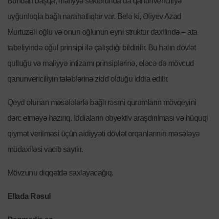
Bundan başqa, maliyyə sektorunda da qanunvericiliyə
uyğunluqla bağlı narahatlıqlar var. Belə ki, Əliyev Azad
Murtuzəli oğlu və onun oğlunun eyni struktur daxilində – ata
tabeliyində oğul prinsipi ilə çalışdığı bildirilir. Bu halın dövlət
qulluğu və maliyyə intizamı prinsiplərinə, eləcə də mövcud
qanunvericiliyin tələblərinə zidd olduğu iddia edilir.
Qeyd olunan məsələlərlə bağlı rəsmi qurumların mövqeyini
dərc etməyə hazırıq. İddiaların obyektiv araşdırılması və hüquqi
qiymət verilməsi üçün aidiyyəti dövlət orqanlarının məsələyə
müdaxiləsi vacib sayılır.
Mövzunu diqqətdə saxlayacağıq.
Ellada Rəsul