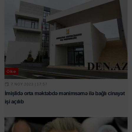
Ölkə
7 NOY 2023 | 17:57
İmişlidə orta məktəbdə mənimsəmə ilə bağlı cinayət
işi açılıb