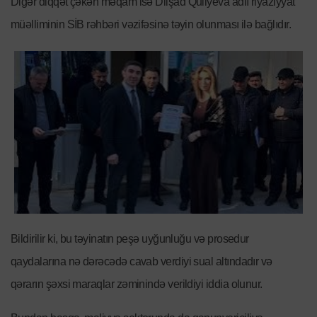
Digər diqqət çəkən məqam isə Dilşad Quliyeva adlı riyaziyyat
müəlliminin SİB rəhbəri vəzifəsinə təyin olunması ilə bağlıdır.
Bildirilir ki, bu təyinatın peşə uyğunluğu və prosedur
qaydalarına nə dərəcədə cavab verdiyi sual altındadır və
qərarın şəxsi maraqlar zəminində verildiyi iddia olunur.