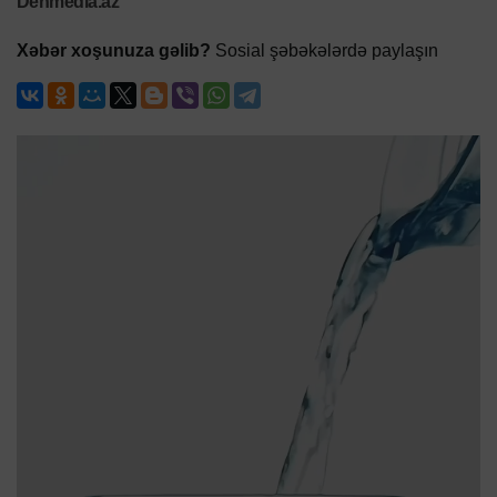
Denmedia.az
Xəbər xoşunuza gəlib?
Sosial şəbəkələrdə paylaşın