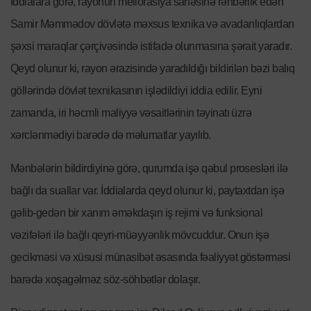
İddialara görə, rayonun meliorasiya sahəsinə rəhbərlik edən
Samir Məmmədov dövlətə məxsus texnika və avadanlıqlardan
şəxsi maraqlar çərçivəsində istifadə olunmasına şərait yaradır.
Qeyd olunur ki, rayon ərazisində yaradıldığı bildirilən bəzi balıq
göllərində dövlət texnikasının işlədildiyi iddia edilir. Eyni
zamanda, iri həcmli maliyyə vəsaitlərinin təyinatı üzrə
xərclənmədiyi barədə də məlumatlar yayılıb.
Mənbələrin bildirdiyinə görə, qurumda işə qəbul prosesləri ilə
bağlı da suallar var. İddialarda qeyd olunur ki, paytaxtdan işə
gəlib-gedən bir xanım əməkdaşın iş rejimi və funksional
vəzifələri ilə bağlı qeyri-müəyyənlik mövcuddur. Onun işə
gecikməsi və xüsusi münasibət əsasında fəaliyyət göstərməsi
barədə xoşagəlməz söz-söhbətlər dolaşır.