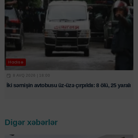
Hadisə
8 AVQ 2026 | 18:00
İki sərnişin avtobusu üz-üzə çırpıldıı: 8 ölü, 25 yaralı
Digər xəbərlər