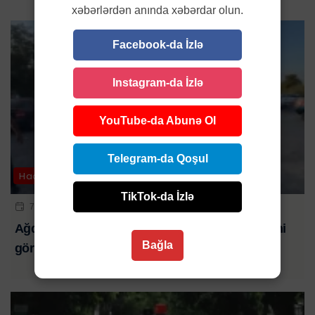
xəbərlərdən anında xəbərdar olun.
Facebook-da İzlə
Instagram-da İzlə
YouTube-da Abunə Ol
Telegram-da Qoşul
Hadisə
TikTok-da İzlə
7 AVQ 2026 | 23:32
Ağdaşda televiziya əməkdaşlarına hücumun yeni
Bağla
görüntüləri-ANBAAN VİDEO