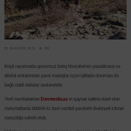
20-02-2026, 18:31
298
İmişli rayonunda qanunsuz balıq hövzələrinin yaradılması və
dövlət əmlakından şəxsi maraqlar üçün istifadə olunması ilə
bağlı ciddi iddialar səsləndirilir.
Yerli mənbələrdən
Denmedia.az
-ın qaynar xəttinə daxil olan
məlumatlarda bildirilir ki, bəzi vəzifəli şəxslərin fəaliyyəti ictimai
narazılığa səbəb olub.