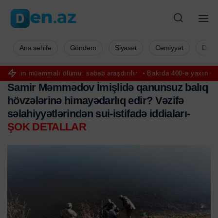
Ana səhifə
Gündəm
Siyasət
Cəmiyyət
Düny
 müəmmalı ölümü: səbəb araşdırılır
Bakıda 400-ə yaxın qadın pulsu
Samir Məmmədov İmişlidə qanunsuz balıq
hövzələrinə himayədarlıq edir? Vəzifə
səlahiyyətlərindən sui-istifadə iddiaları-
ŞOK DETALLAR