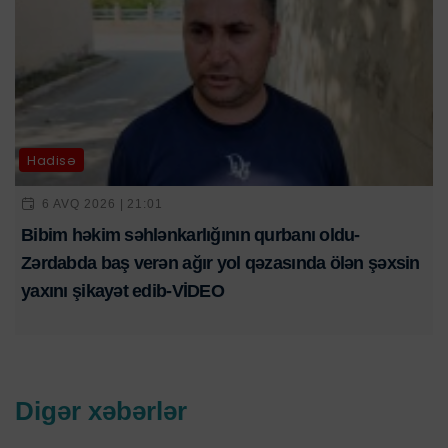
Hadisə
6 AVQ 2026 | 21:01
Bibim həkim səhlənkarlığının qurbanı oldu-
Zərdabda baş verən ağır yol qəzasında ölən şəxsin
yaxını şikayət edib-VİDEO
Digər xəbərlər