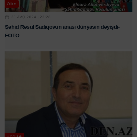
Ölkə
31 AVQ 2024 | 22:28
Şəhid Rəsul Sadıqovun anası dünyasın dəyişdi-
FOTO
Hadisə