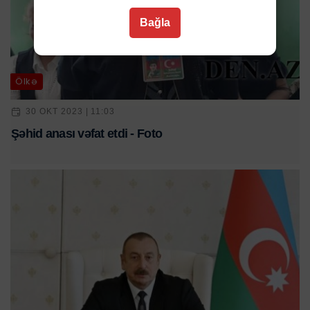
Bağla
Ölkə
30 OKT 2023 | 11:03
Şəhid anası vəfat etdi - Foto