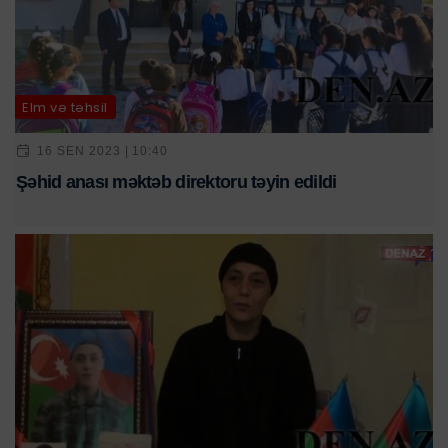
Elm və təhsil
16 SEN 2023 | 10:40
Şəhid anası məktəb direktoru təyin edildi