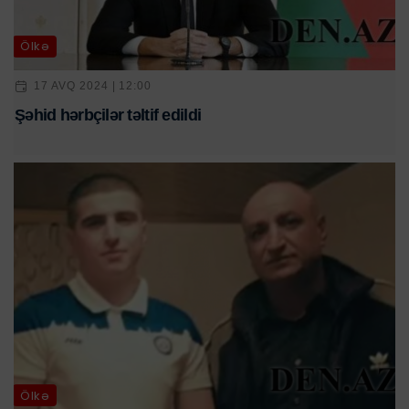
Ölkə
17 AVQ 2024 | 12:00
Şəhid hərbçilər təltif edildi
Ölkə