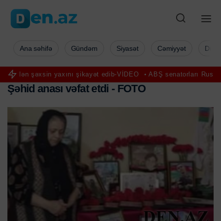
Ana səhifə
Gündəm
Siyasət
Cəmiyyət
Düny
n yaxını şikayət edib-VİDEO
ABŞ senatorları Rusiyaya qarşı sanksiy
Ş
ə
h
i
d
a
n
a
s
ı
v
ə
f
a
t
e
t
d
i
-
F
O
T
O