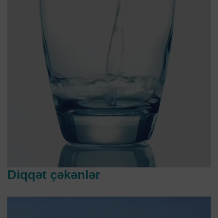
Diqqət çəkənlər