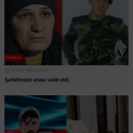
Hadisə
17 AVQ 2023 | 15:27
Şəhidimizin anası vəfat etdi