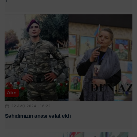
Ölkə
22 AVQ 2024 | 16:22
Şəhidimizin anası vəfat etdi