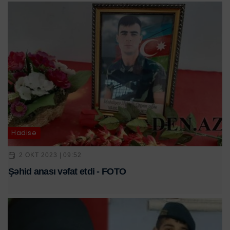
Hadisə
2 OKT 2023 | 09:52
Şəhid anası vəfat etdi - FOTO