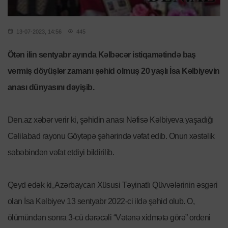
13-07-2023, 14:56
445
Ötən ilin sentyabr ayında Kəlbəcər istiqamətində baş
vermiş döyüşlər zamanı şəhid olmuş 20 yaşlı İsa Kəlbiyevin
anası dünyasını dəyişib.
Den.az xəbər verir ki, şəhidin anası Nəfisə Kəlbiyeva yaşadığı
Cəlilabad rayonu Göytəpə şəhərində vəfat edib. Onun xəstəlik
səbəbindən vəfat etdiyi bildirilib.
Qeyd edək ki, Azərbaycan Xüsusi Təyinatlı Qüvvələrinin əsgəri
olan İsa Kəlbiyev 13 sentyabr 2022-ci ildə şəhid olub. O,
ölümündən sonra 3-cü dərəcəli “Vətənə xidmətə görə” ordeni