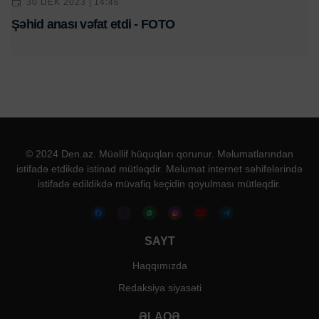
30 DEK 2023 | 14:46
Şəhid anası vəfat etdi - FOTO
© 2024 Den.az. Müəllif hüquqları qorunur. Məlumatlarından
istifadə etdikdə istinad mütləqdir. Məlumat internet səhifələrində
istifadə edildikdə müvafiq keçidin qoyulması mütləqdir.
SAYT
Haqqımızda
Redaksiya siyasəti
ƏLAQƏ