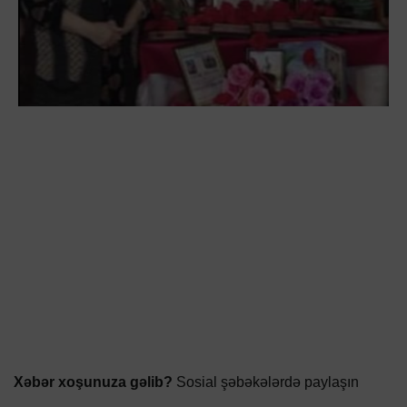
Xəbər xoşunuza gəlib?
Sosial şəbəkələrdə paylaşın