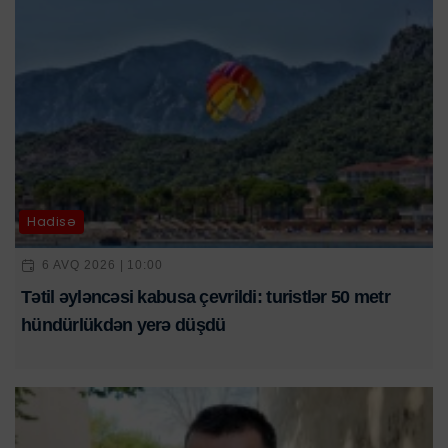
Hadisə
6 AVQ 2026 | 10:00
Tətil əyləncəsi kabusa çevrildi: turistlər 50 metr
hündürlükdən yerə düşdü