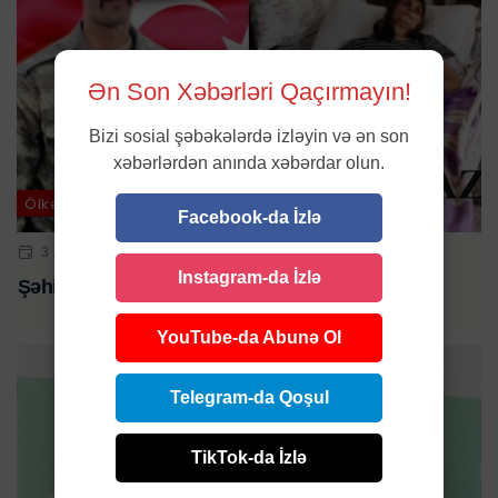
Ən Son Xəbərləri Qaçırmayın!
Bizi sosial şəbəkələrdə izləyin və ən son
xəbərlərdən anında xəbərdar olun.
Ölkə
Facebook-da İzlə
3 AVQ 2024 | 10:52
Instagram-da İzlə
Şəhid anası dünyasını dəyişib
YouTube-da Abunə Ol
Telegram-da Qoşul
TikTok-da İzlə