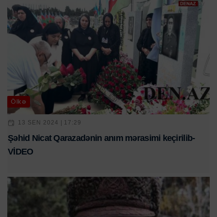
Ölkə
13 SEN 2024 | 17:29
Şəhid Nicat Qarazadənin anım mərasimi keçirilib-
VİDEO