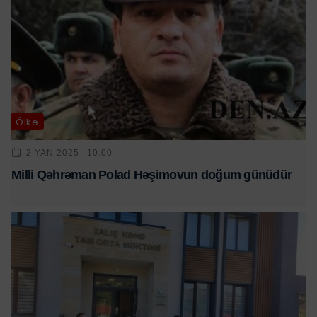
Ölkə
2 YAN 2025 | 10:00
Milli Qəhrəman Polad Həşimovun doğum günüdür