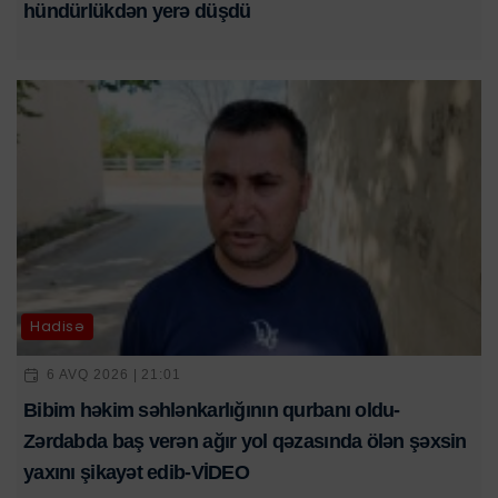
hündürlükdən yerə düşdü
Hadisə
6 AVQ 2026 | 21:01
Bibim həkim səhlənkarlığının qurbanı oldu-
Zərdabda baş verən ağır yol qəzasında ölən şəxsin
yaxını şikayət edib-VİDEO