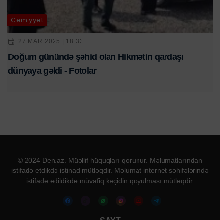
Cəmiyyət
27 MAR 2025 | 18:33
Doğum günündə şəhid olan Hikmətin qardaşı
dünyaya gəldi - Fotolar
© 2024 Den.az. Müəllif hüquqları qorunur. Məlumatlarından
istifadə etdikdə istinad mütləqdir. Məlumat internet səhifələrində
istifadə edildikdə müvafiq keçidin qoyulması mütləqdir.