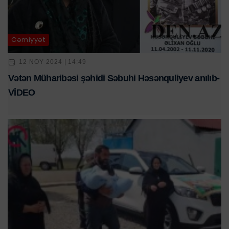
Cəmiyyət
12 NOY 2024 | 14:49
Vətən Müharibəsi şəhidi Səbuhi Həsənquliyev anılıb-
VİDEO