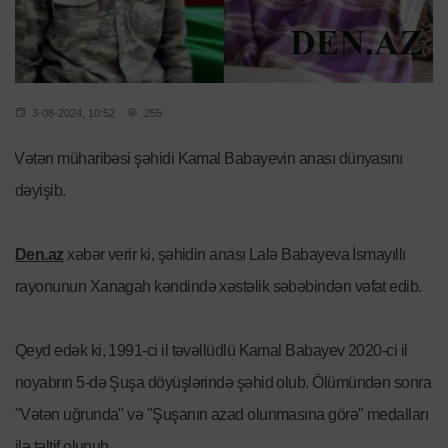
3-08-2024, 10:52
255
️Vətən müharibəsi şəhidi Kamal Babayevin anası dünyasını
dəyişib.
Den.az
xəbər verir ki, şəhidin anası Lalə Babayeva İsmayıllı
rayonunun Xanagah kəndində xəstəlik səbəbindən vəfat edib.
Qeyd edək ki, 1991-ci il təvəllüdlü Kamal Babayev 2020-ci il
noyabrın 5-də Şuşa döyüşlərində şəhid olub. Ölümündən sonra
"Vətən uğrunda" və "Şuşanın azad olunmasına görə" medalları
ilə təltif olunub.