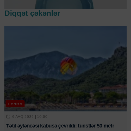
Diqqət çəkənlər
Hadisə
6 AVQ 2026 | 10:00
Tətil əyləncəsi kabusa çevrildi: turistlər 50 metr