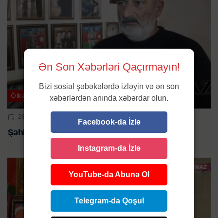
Ən Son Xəbərləri Qaçırmayın!
Bizi sosial şəbəkələrdə izləyin və ən son
Ölkə
xəbərlərdən anında xəbərdar olun.
28 IYN 2024 | 01:34
Facebook-da İzlə
Şəhid atası vəfat etdi
Instagram-da İzlə
YouTube-da Abunə Ol
Telegram-da Qoşul