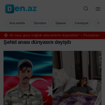
Ana səhifə
Gündəm
Siyasət
Cəmiyyət
Düny
ə günə məğlub edəcəklərini düşündülər” – Pezəşkian
Aya ilk addımı 
Ş
ə
h
i
d
a
n
a
s
ı
d
ü
n
y
a
s
ı
n
ı
d
ə
y
i
ş
i
b