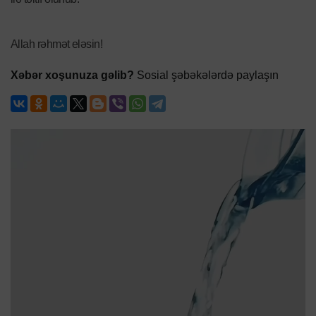
Allah rəhmət eləsin!
Xəbər xoşunuza gəlib?
Sosial şəbəkələrdə paylaşın