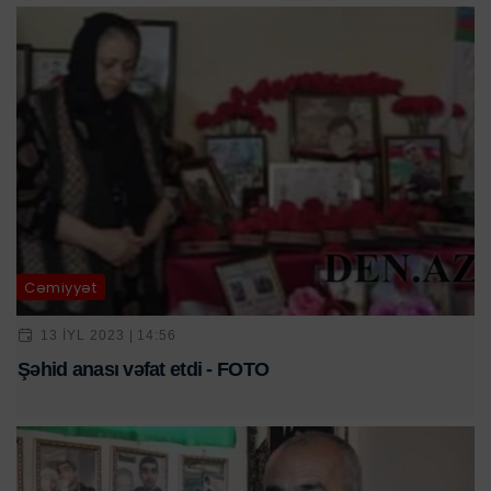
Cəmiyyət
13 IYL 2023 | 14:56
Şəhid anası vəfat etdi - FOTO