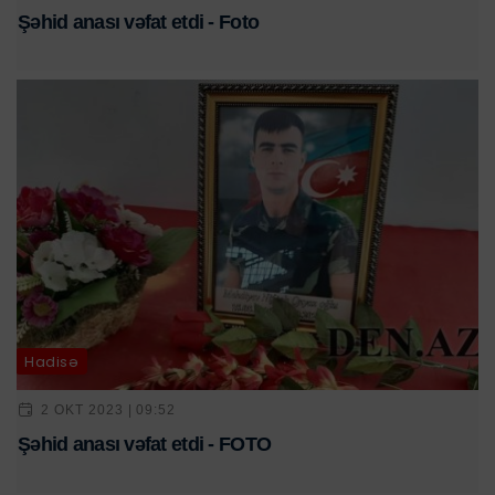
Şəhid anası vəfat etdi - Foto
Hadisə
2 OKT 2023 | 09:52
Şəhid anası vəfat etdi - FOTO