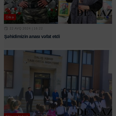
Ölkə
22 AVQ 2024 | 16:22
Şəhidimizin anası vəfat etdi