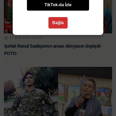
TikTok-da İzlə
Bağla
Ölkə
31 AVQ 2024 | 22:28
Şəhid Rəsul Sadıqovun anası dünyasın dəyişdi-
FOTO