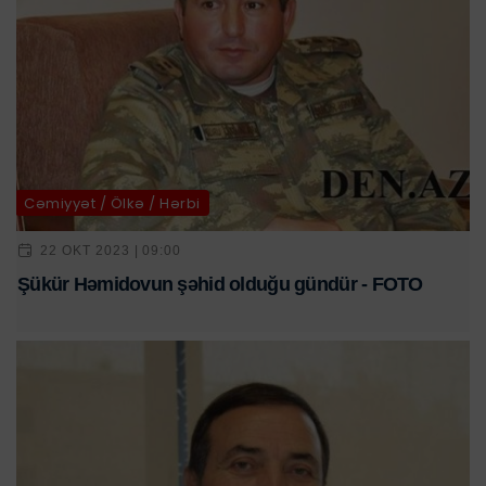
Cəmiyyət / Ölkə / Hərbi
22 OKT 2023 | 09:00
Şükür Həmidovun şəhid olduğu gündür - FOTO