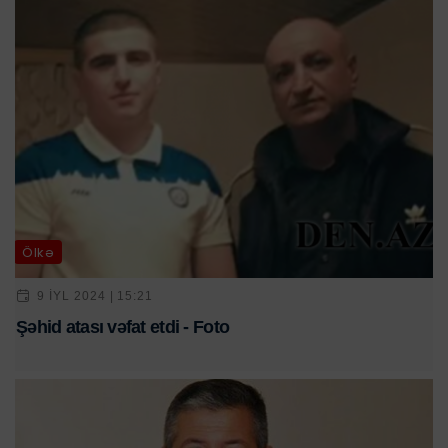
Ölkə
9 IYL 2024 | 15:21
Şəhid atası vəfat etdi - Foto