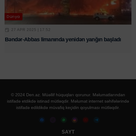
Dünya
27 APR 2025 | 17:52
Bəndər-Abbas limanında yenidən yanğın başladı
© 2024 Den.az. Müəllif hüquqları qorunur. Məlumatlarından
istifadə etdikdə istinad mütləqdir. Məlumat internet səhifələrində
istifadə edildikdə müvafiq keçidin qoyulması mütləqdir.
SAYT