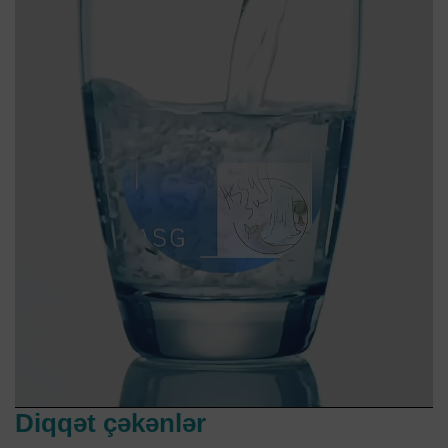
Diqqət çəkənlər