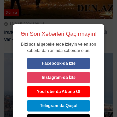
Dünya
13 MAR 2024 | 08:14
İranda çərşənbələrdə 26 nəfər öldü, minlərlə yaralı
Ən Son Xəbərləri Qaçırmayın!
var - Yenilənib
Bizi sosial şəbəkələrdə izləyin və ən son
xəbərlərdən anında xəbərdar olun.
Facebook-da İzlə
Instagram-da İzlə
YouTube-da Abunə Ol
Telegram-da Qoşul