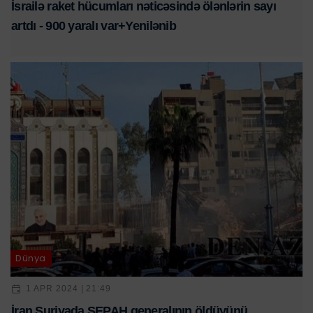
İsrailə raket hücumları nəticəsində ölənlərin sayı
artdı - 900 yaralı var+Yenilənib
Dünya
1 APR 2024 | 21:49
İran Suriyada SEPAH generalının öldüyünü