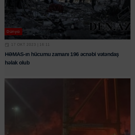
Dünya
17 OKT 2023 | 16:11
HƏMAS-ın hücumu zamanı 196 əcnəbi vətəndaş
həlak olub