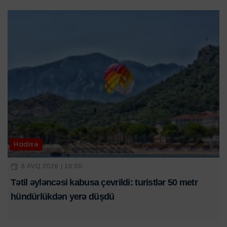
Hadisə
6 AVQ 2026 | 10:00
Tətil əyləncəsi kabusa çevrildi: turistlər 50 metr
hündürlükdən yerə düşdü