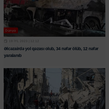
Dünya
19 IYL 2023 | 12:12
Əlcəzairdə yol qəzası olub, 34 nəfər ölüb, 12 nəfər
yaralanıb