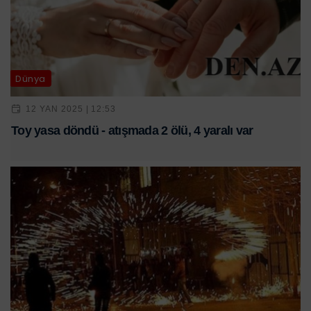
Dünya
12 YAN 2025 | 12:53
Toy yasa döndü - atışmada 2 ölü, 4 yaralı var