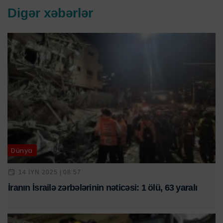
Digər xəbərlər
Dünya
14 IYN 2025 | 08:57
İranın İsrailə zərbələrinin nəticəsi: 1 ölü, 63 yaralı