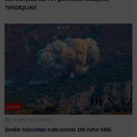
TƏSDİQLƏDİ
Dünya
23 SEN 2024 | 15:48
İsrailin hücumları nəticəsində 100 nəfər öldü