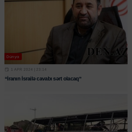
Dünya
1 APR 2024 | 23:14
“İranın İsrailə cavabı sərt olacaq”