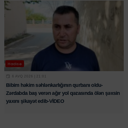
Hadisə
6 AVQ 2026 | 21:01
Bibim həkim səhlənkarlığının qurbanı oldu-
Zərdabda baş verən ağır yol qəzasında ölən şəxsin
yaxını şikayət edib-VİDEO