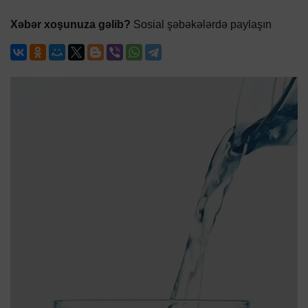
Xəbər xoşunuza gəlib?
Sosial şəbəkələrdə paylaşın