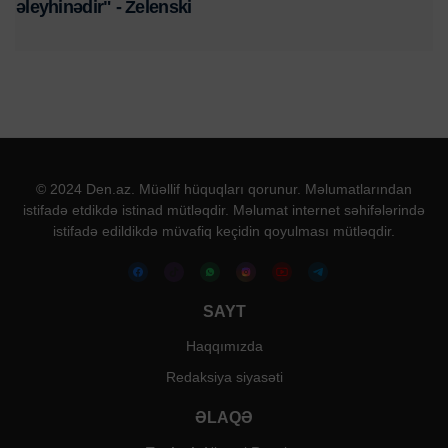
əleyhinədir" - Zelenski
© 2024 Den.az. Müəllif hüquqları qorunur. Məlumatlarından
istifadə etdikdə istinad mütləqdir. Məlumat internet səhifələrində
istifadə edildikdə müvafiq keçidin qoyulması mütləqdir.
SAYT
Haqqımızda
Redaksiya siyasəti
ƏLAQƏ