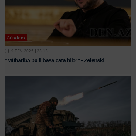
Gündəm
9 FEV 2025 | 23:13
“Müharibə bu il başa çata bilər” - Zelenski