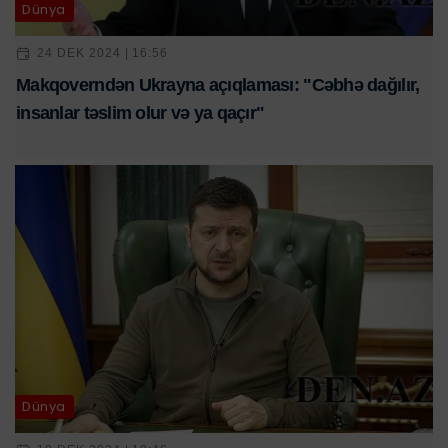
Dünya
24 DEK 2024 | 16:56
Makqoverndən Ukrayna açıqlaması: "Cəbhə dağılır,
insanlar təslim olur və ya qaçır"
Dünya