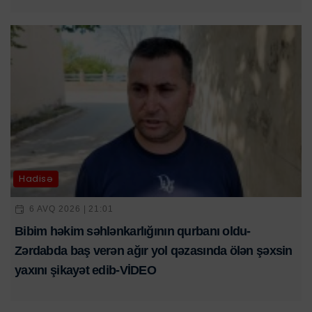
Hadisə
6 AVQ 2026 | 21:01
Bibim həkim səhlənkarlığının qurbanı oldu-
Zərdabda baş verən ağır yol qəzasında ölən şəxsin
yaxını şikayət edib-VİDEO