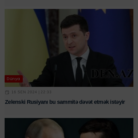
Dünya
16 SEN 2024 | 22:33
Zelenski Rusiyanı bu sammitə dəvət etmək istəyir