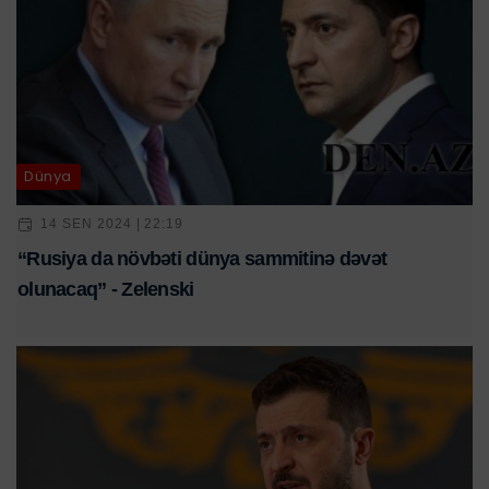
Dünya
14 SEN 2024 | 22:19
“Rusiya da növbəti dünya sammitinə dəvət
olunacaq” - Zelenski