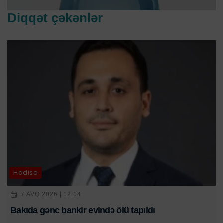
Diqqət çəkənlər
Hadisə
7 AVQ 2026 | 12:14
Bakıda gənc bankir evində ölü tapıldı