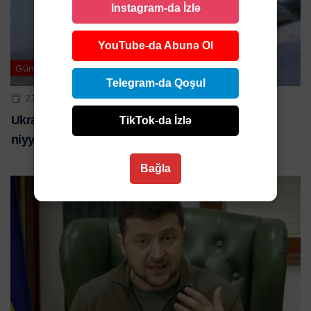
Instagram-da İzlə
YouTube-da Abunə Ol
Gündəm
Telegram-da Qoşul
27 MAR 2025 | 03:35
Ukrayna Fransadan əlavə qırıcılar almaq
TikTok-da İzlə
niyyətindədir: GƏRGİNLİK ARTDI
Bağla