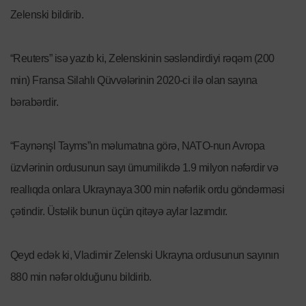
Zelenski bildirib.
“Reuters” isə yazıb ki, Zelenskinin səsləndirdiyi rəqəm (200
min) Fransa Silahlı Qüvvələrinin 2020-ci ilə olan sayına
bərabərdir.
“Faynənşl Tayms”ın məlumatına görə, NATO-nun Avropa
üzvlərinin ordusunun sayı ümumilikdə 1.9 milyon nəfərdir və
reallıqda onlara Ukraynaya 300 min nəfərlik ordu göndərməsi
çətindir. Üstəlik bunun üçün qitəyə aylar lazımdır.
Qeyd edək ki, Vladimir Zelenski Ukrayna ordusunun sayının
880 min nəfər olduğunu bildirib.