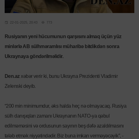
22-01-2025, 20:43
773
Rusiyanın yeni hücumunun qarşısını almaq üçün yüz
minlərlə AB sülhməramlısı müharibə bitdikdən sonra
Ukraynaya göndərilməlidir.
Den.az
xəbər verir ki, bunu Ukrayna Prezidenti Vladimir
Zelenski deyib.
“200 min minimumdur, əks halda heç nə olmayacaq. Rusiya
sülh danışıqları zamanı Ukraynanın NATO-ya qəbul
edilməməsini və ordusunun sayının beş dəfə azaldılmasını
tələb etmək niyyətindədir. Biz buna imkan verməyəcəyik”, -