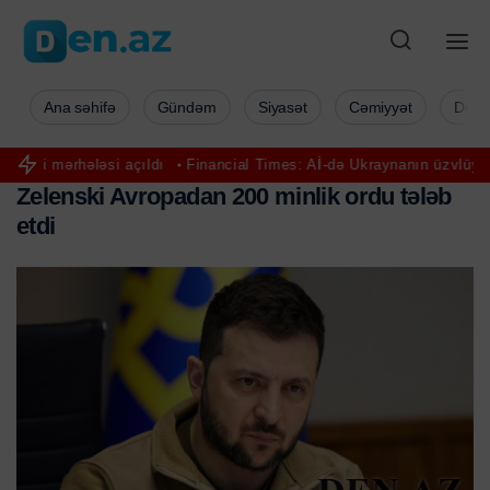
Ana səhifə
Gündəm
Siyasət
Cəmiyyət
Düny
əsi açıldı
Financial Times: Aİ-də Ukraynanın üzvlüyünə qarşı naraha
Z
e
l
e
n
s
k
i
A
v
r
o
p
a
d
a
n
2
0
0
m
i
n
l
i
k
o
r
d
u
t
ə
l
ə
b
e
t
d
i