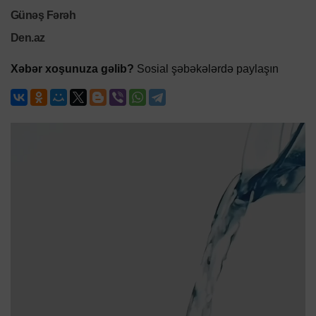
Günəş Fərəh
Den.az
Xəbər xoşunuza gəlib?
Sosial şəbəkələrdə paylaşın