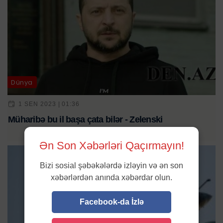
Dünya
1 SEN 2023 | 01:36
Müharibə bu il başa çata bilər - Zelenski
Ən Son Xəbərləri Qaçırmayın!
Bizi sosial şəbəkələrdə izləyin və ən son
xəbərlərdən anında xəbərdar olun.
Facebook-da İzlə