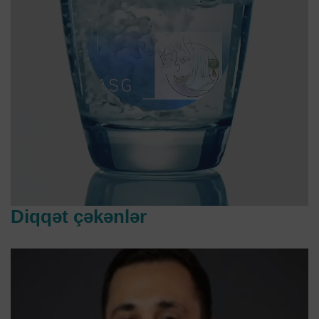
Diqqət çəkənlər