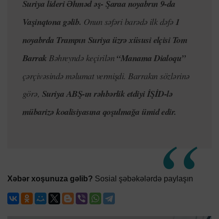
Suriya lideri Əhməd
əş-
Şaraa noyabrın 9-da
Vaşinqtona gəlib.
Onun səfəri barədə ilk dəfə
1
noyabrda Trampın Suriya üzrə xüsusi elçisi Tom
Barrak
Bəhreyndə keçirilən
“Manama Dialoqu”
çərçivəsində məlumat vermişdi. Barrakın sözlərinə
görə,
Suriya ABŞ-ın rəhbərlik etdiyi İŞİD-lə
mübarizə koalisiyasına qoşulmağa ümid edir.
Xəbər xoşunuza gəlib?
Sosial şəbəkələrdə paylaşın