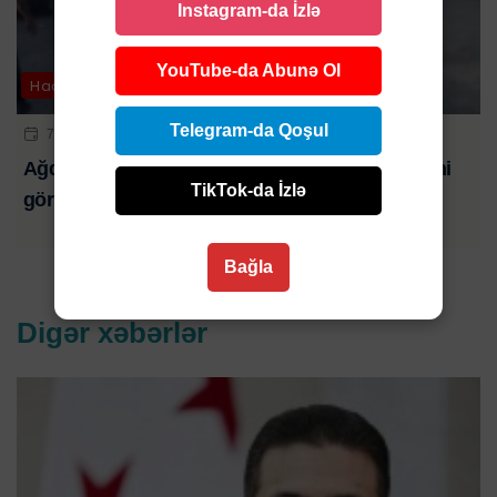
Instagram-da İzlə
YouTube-da Abunə Ol
Hadisə
Telegram-da Qoşul
7 AVQ 2026 | 23:32
Ağdaşda televiziya əməkdaşlarına hücumun yeni
TikTok-da İzlə
görüntüləri-ANBAAN VİDEO
Bağla
Digər xəbərlər