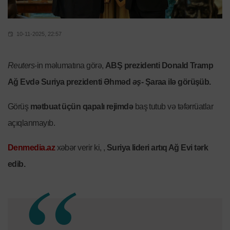
10-11-2025, 22:57
Reuters
-in məlumatına görə,
ABŞ prezidenti Donald Tramp
Ağ Evdə Suriya prezidenti Əhməd
əş-
Şaraa ilə görüşüb.
Görüş
mətbuat üçün qapalı rejimdə
baş tutub və təfərrüatlar
açıqlanmayıb.
Denmedia.az
xəbər verir ki, ,
Suriya lideri artıq Ağ Evi tərk
edib.