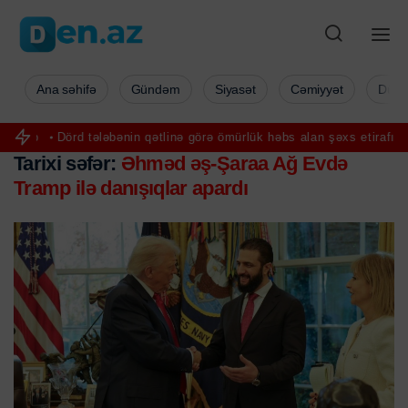
Ana səhifə
Gündəm
Siyasət
Cəmiyyət
Düny
Dörd tələbənin qətlinə görə ömürlük həbs alan şəxs etirafından imti
Tarixi səfər:
Əhməd əş-Şaraa Ağ Evdə
Tramp ilə danışıqlar apardı