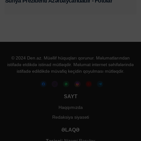
Suriya Prezidenti Azərbaycandadır - Fotolar
© 2024 Den.az. Müəllif hüquqları qorunur. Məlumatlarından
istifadə etdikdə istinad mütləqdir. Məlumat internet səhifələrində
istifadə edildikdə müvafiq keçidin qoyulması mütləqdir.
SAYT
Haqqımızda
Redaksiya siyasəti
ƏLAQƏ
Təsisçi:
Nizami Rəsulov