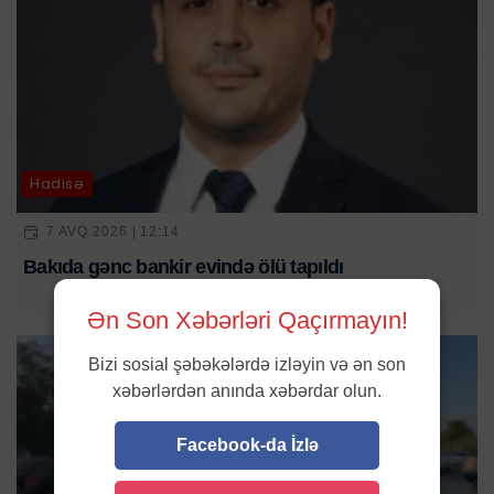
Hadisə
7 AVQ 2026 | 12:14
Bakıda gənc bankir evində ölü tapıldı
Ən Son Xəbərləri Qaçırmayın!
Bizi sosial şəbəkələrdə izləyin və ən son
xəbərlərdən anında xəbərdar olun.
Facebook-da İzlə