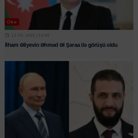
Ölkə
12 IYL 2025 | 14:05
İlham Əliyevin Əhməd Əl Şəraa ilə görüşü oldu