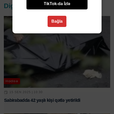
TikTok-da İzlə
Digər xəbərlər
Bağla
Hadisə
15 SEN 2025 | 10:30
Sabirabadda 42 yaşlı kişi qətlə yetirildi