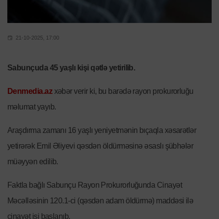
21-10-2025, 17:00
Sabunçuda 45 yaşlı kişi qətlə yetirilib.
Denmedia.az
xəbər verir ki, bu barədə rayon prokurorluğu
məlumat yayıb.
Araşdırma zamanı 16 yaşlı yeniyetmənin bıçaqla xəsarətlər
yetirərək Emil Əliyevi qəsdən öldürməsinə əsaslı şübhələr
müəyyən edilib.
Faktla bağlı Sabunçu Rayon Prokurorluğunda Cinayət
Məcəlləsinin 120.1-ci (qəsdən adam öldürmə) maddəsi ilə
cinayət işi başlanıb.