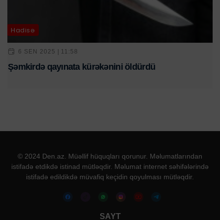
Hadisə
6 SEN 2025 | 11:58
Şəmkirdə qayınata kürəkənini öldürdü
© 2024 Den.az. Müəllif hüquqları qorunur. Məlumatlarından
istifadə etdikdə istinad mütləqdir. Məlumat internet səhifələrində
istifadə edildikdə müvafiq keçidin qoyulması mütləqdir.
SAYT