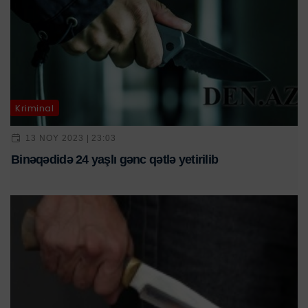
Kriminal
13 NOY 2023 | 23:03
Binəqədidə 24 yaşlı gənc qətlə yetirilib