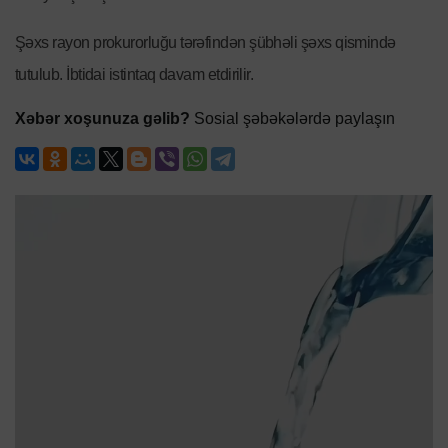
Şəxs rayon prokurorluğu tərəfindən şübhəli şəxs qismində
tutulub. İbtidai istintaq davam etdirilir.
Xəbər xoşunuza gəlib?
Sosial şəbəkələrdə paylaşın