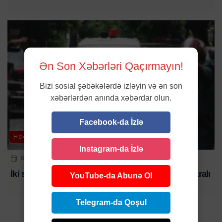
Ən Son Xəbərləri Qaçırmayın!
Bizi sosial şəbəkələrdə izləyin və ən son
xəbərlərdən anında xəbərdar olun.
Facebook-da İzlə
Hadisə
Instagram-da İzlə
8 AVQ 2026 | 18:00
İki sərnişin avtobusu üz-üzə çırpıldıı: 8 ölü, 25 yaralı
YouTube-da Abunə Ol
Telegram-da Qoşul