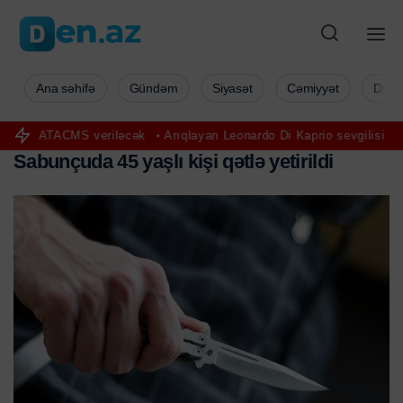
Ana səhifə
Gündəm
Siyasət
Cəmiyyət
Düny
 ATACMS veriləcək
Arıqlayan Leonardo Di Kaprio sevgilisi ilə istir
S
a
b
u
n
ç
u
d
a
4
5
y
a
ş
l
ı
k
i
ş
i
q
ə
t
l
ə
y
e
t
i
r
i
l
d
i