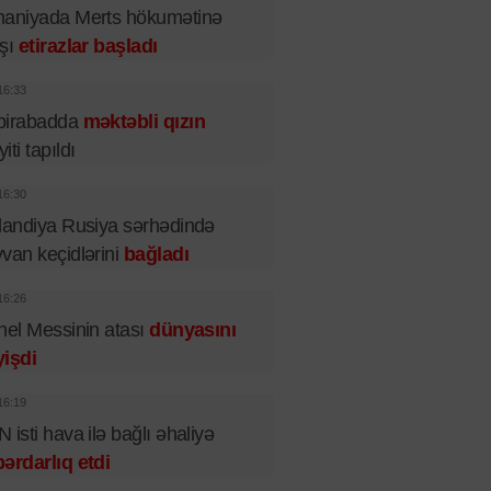
maniyada Merts hökumətinə
rşı
etirazlar başladı
16:33
birabadda
məktəbli qızın
iti tapıldı
16:30
landiya Rusiya sərhədində
van keçidlərini
bağladı
16:26
nel Messinin atası
dünyasını
işdi
16:19
 isti hava ilə bağlı əhaliyə
ərdarlıq etdi