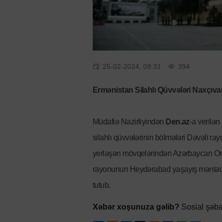
25-02-2024, 09:31
394
Ermənistan Silahlı Qüvvələri Naxçıva
Müdafiə Nazirliyindən
Den.az
-a verilə
silahlı qüvvələrinin bölmələri Dəvəli 
yerləşən mövqelərindən Azərbaycan O
rayonunun Heydərabad yaşayış məntəqəsi
tutub.
Xəbər xoşunuza gəlib?
Sosial şəbə