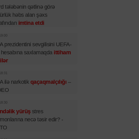
d tələbənin qətlinə görə
rlük həbs alan şəxs
rafından
imtina etdi
19:00
A prezidentini sevgilisini UEFA-
n hesabına saxlamaqda
ittiham
ilər
18:31
 ilə narkotik
qaçaqmalçılığı
–
DEO
18:30
ndəlik yürüş
stres
monlarına necə təsir edir? -
TO