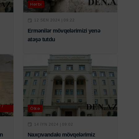
Hərbi
12 SEN 2024 | 09:22
Ermənilər mövqelərimizi yenə
atəşə tutdu
 /
Ölkə
14 IYN 2024 | 09:02
ən
Naxçıvandakı mövqelərimiz