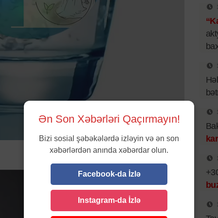
“Ka
akt
bax
Hək
bət
Ən Son Xəbərləri Qaçırmayın!
Bak
kar
Bizi sosial şəbəkələrdə izləyin və ən son
xəbərlərdən anında xəbərdar olun.
+30
Facebook-da İzlə
bu
Instagram-da İzlə