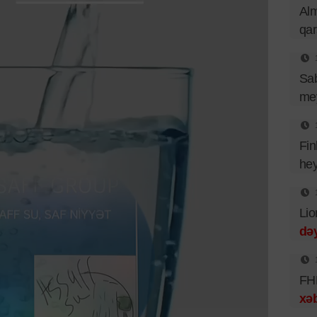
Al
qa
Sa
mey
Fin
hey
Lio
dəy
FHN
xəb