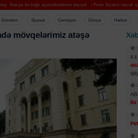
 bağlı qiymətləndirmə dəyişdi
Peter Siyarto rüşvət işi ilə üzləşib
Gündəm
Siyasət
Cəmiyyət
Dünya
Hadisə
n
d
ə
m
ö
v
q
e
l
ə
r
i
m
i
z
a
t
ə
ş
ə
Xəb
8 i
əsə
qay
ABŞ
ilə
Pet