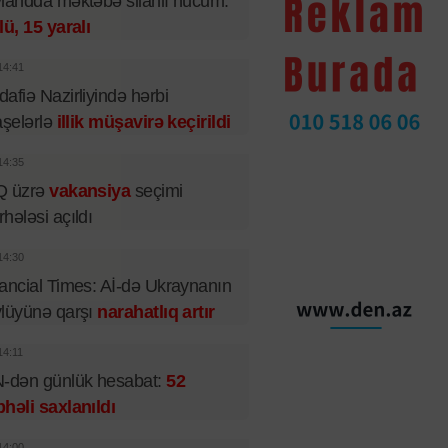
landda məktəbə silahlı hücum:
lü, 15 yaralı
14:41
afiə Nazirliyində hərbi
aşelərlə
illik müşavirə keçirildi
14:35
Q üzrə
vakansiya
seçimi
hələsi açıldı
14:30
ancial Times: Aİ-də Ukraynanın
lüyünə qarşı
narahatlıq artır
14:11
-dən günlük hesabat:
52
həli saxlanıldı
14:00