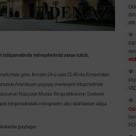
Dör
ömü
eti
FIF
nı
n istiqamətində mövqelərimizi atəşə tutub.
etd
n məlumata görə, fevralın 24-ü saat 21:40-da Ermənistan
PUA
rayonunun Arazdəyən yaşayış məntəqəsi istiqamətində
Vİ
rdusunun Naxçıvan Muxtar Respublikasının Sədərək
 istiqamətindəki mövqelərini atıcı silahlardan atəşə
Gü
hor
FO
kələrdə paylaşın