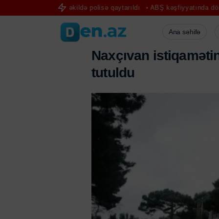
malı şəkildə polisə qaytarıldı
ABŞ kəşfiyyatında dönüş: Rusiya ilə
Ana səhifə
N
a
x
ç
ı
v
a
n
i
s
t
i
q
a
m
ə
t
i
t
u
t
u
l
d
u