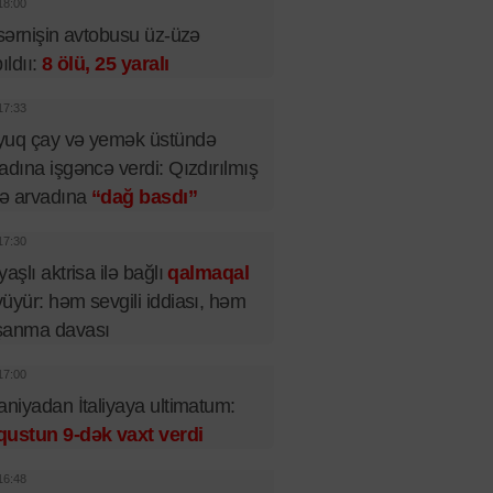
18:00
 sərnişin avtobusu üz-üzə
pıldıı:
8 ölü, 25 yaralı
17:33
yuq çay və yemək üstündə
adına işgəncə verdi: Qızdırılmış
lə arvadına
“dağ basdı”
17:30
yaşlı aktrisa ilə bağlı
qalmaqal
üyür: həm sevgili iddiası, həm
şanma davası
17:00
aniyadan İtaliyaya ultimatum:
qustun 9-dək vaxt verdi
16:48