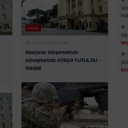
Se
istə
Hərbi
Mer
se
16 IYN 2023 | 10:00
Naxçıvan istiqamətində
mövqelərimiz ATƏŞƏ TUTULDU -
Sö
RƏSMİ
kəs