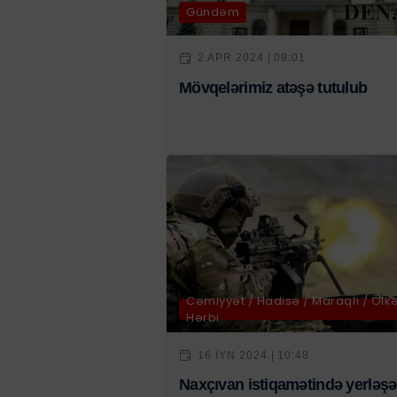
Gündəm
2 APR 2024 | 09:01
Mövqelərimiz atəşə tutulub
Cəmiyyət / Hadisə / Maraqlı / Ölkə
Hərbi
16 IYN 2024 | 10:48
Naxçıvan istiqamətində yerləş