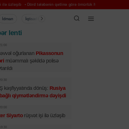
Dörd tələbənin qətlinə görə ömürlük həbs alan şəxs etirafından imtina 
İdman
İqtisadiyyat
Şou-biznes
Müsahibə
Mədə
ər lenti
21:00
l əvvəl oğurlanan
Pikassonun
ri
müəmmalı şəkildə polisə
tarıldı
20:30
 kəşfiyyatında dönüş:
Rusiya
 bağlı qiymətləndirmə dəyişdi
20:00
er Siyarto
rüşvət işi ilə üzləşib
19:30