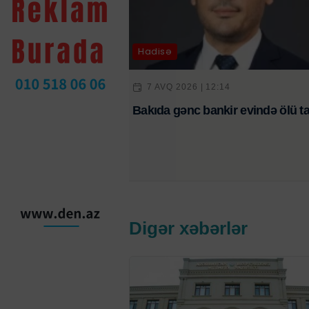
Hadisə
7 AVQ 2026 | 12:14
Bakıda gənc bankir evində ölü ta
Digər xəbərlər