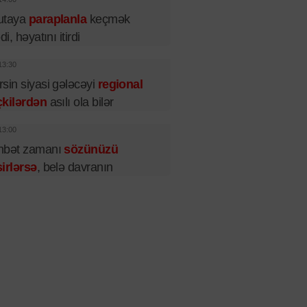
utaya
paraplanla
keçmək
di, həyatını itirdi
13:30
sin siyasi gələcəyi
regional
çkilərdən
asılı ola bilər
13:00
hbət zamanı
sözünüzü
irlərsə
, belə davranın