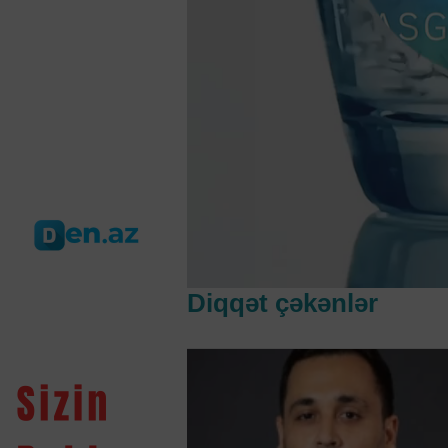
Diqqət çəkənlər