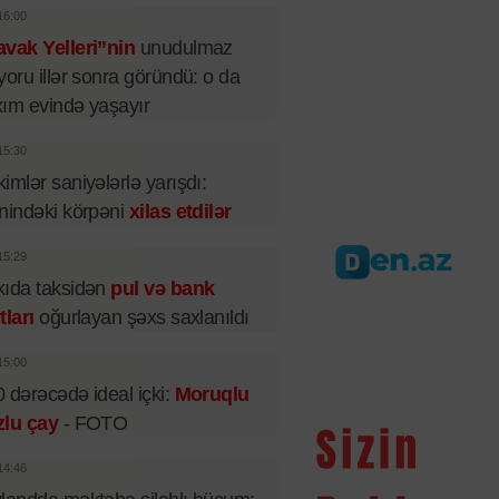
16:00
vak Yelleri”nin
unudulmaz
yoru illər sonra göründü: o da
ım evində yaşayır
15:30
imlər saniyələrlə yarışdı:
nindəki körpəni
xilas etdilər
15:29
ıda taksidən
pul və bank
tları
oğurlayan şəxs saxlanıldı
15:00
 dərəcədə ideal içki:
Moruqlu
zlu çay
- FOTO
14:46