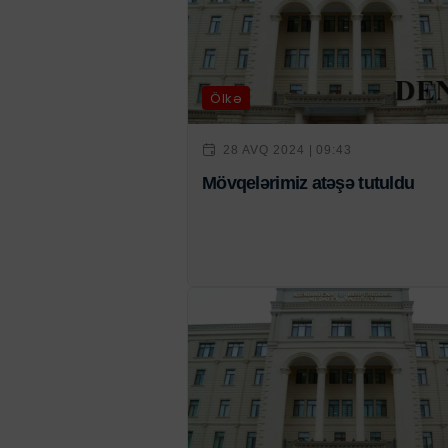
Ölkə
28 AVQ 2024 | 09:43
Mövqelərimiz atəşə tutuldu