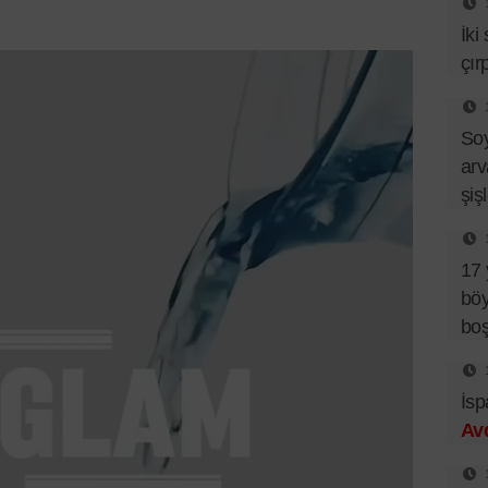
İki
çır
So
arv
şiş
17 
böy
bo
İsp
Av