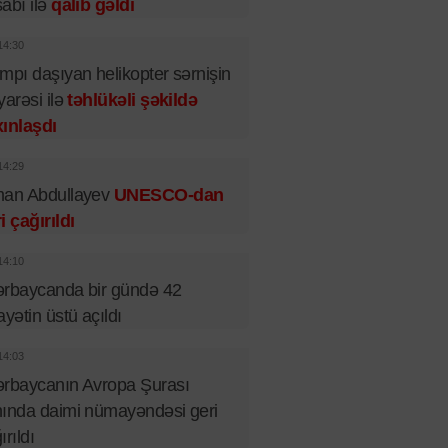
abı ilə
qalib gəldi
14:30
mpı daşıyan helikopter sərnişin
yarəsi ilə
təhlükəli şəkildə
ınlaşdı
14:29
man Abdullayev
UNESCO-dan
i çağırıldı
14:10
rbaycanda bir gündə 42
ayətin üstü açıldı
14:03
rbaycanın Avropa Şurası
ında daimi nümayəndəsi geri
ırıldı