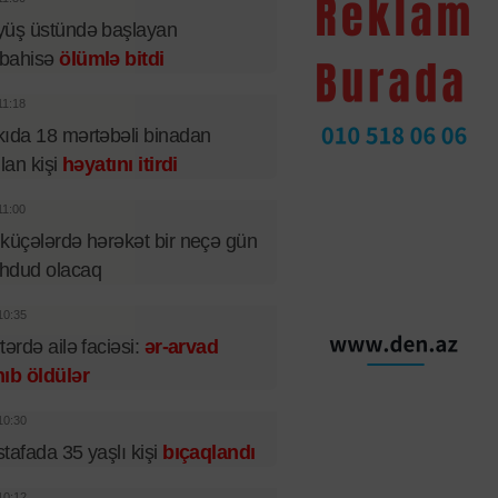
yüş üstündə başlayan
bahisə
ölümlə bitdi
11:18
ıda 18 mərtəbəli binadan
ılan kişi
həyatını itirdi
11:00
küçələrdə hərəkət bir neçə gün
hdud olacaq
10:35
tərdə ailə faciəsi:
ər-arvad
ıb öldülər
10:30
tafada 35 yaşlı kişi
bıçaqlandı
10:12