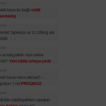
13:15
əkli hava ilə bağlı
ciddi
ərdarlıq
13:10
omat, tapança və 11 tüfəng ələ
rildi
13:00
n əməliyyatları niyə təxirə
ındı?
Yeni iddia ortaya çıxdı
12:48
bah hava necə olacaq? –
qustun 7-nə
PROQNOZ
12:30
cetlə sakitləşdirilən uşaqları