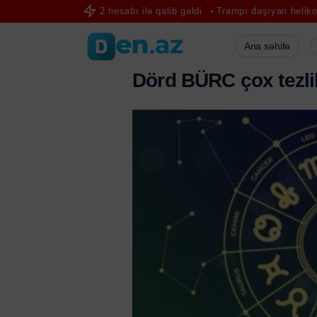
ami” 4:2 hesabı ilə qalib gəldi
Trampı daşıyan helikopter sərnişin tə
Ana səhifə
D
ö
r
d
B
Ü
R
C
ç
o
x
t
e
z
l
i