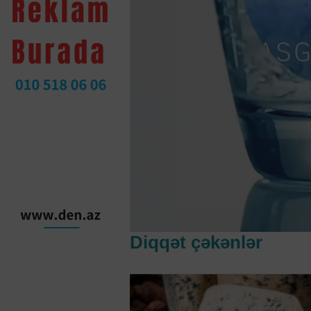
Diqqət çəkənlər