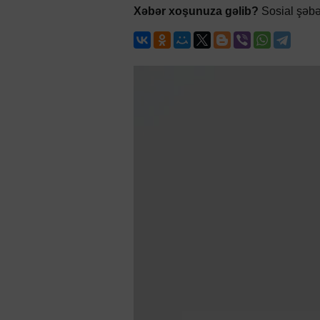
Xəbər xoşunuza gəlib?
Sosial şəbə