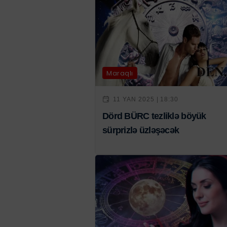
Maraqlı
11 YAN 2025 | 18:30
Dörd BÜRC tezliklə böyük
sürprizlə üzləşəcək