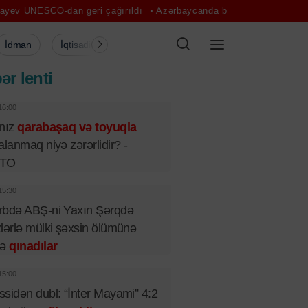
an geri çağırıldı
Azərbaycanda bir gündə 42 cinayətin üstü açıldı
İdman
İqtisadiyyat
Şou-biznes
Müsahibə
Mədə
ər lenti
16:00
lnız
qarabaşaq və toyuqla
alanmaq niyə zərərlidir? -
TO
15:30
rbdə ABŞ-ni Yaxın Şərqdə
lərlə mülki şəxsin ölümünə
rə
qınadılar
15:00
sidən dubl: “İnter Mayami” 4:2