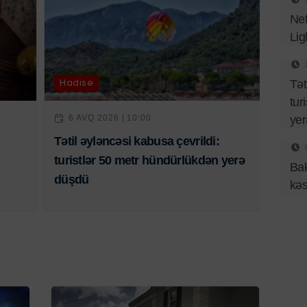
Nef
Lig
Hadisə
Tət
tur
ye
6 AVQ 2026 | 10:00
Tətil əyləncəsi kabusa çevrildi:
turistlər 50 metr hündürlükdən yerə
Bak
düşdü
kə