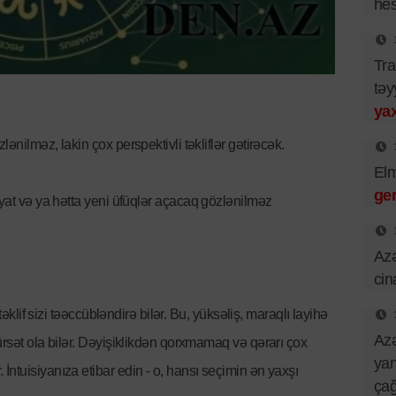
hes
Tra
təy
yax
ənilməz, lakin çox perspektivli təkliflər gətirəcək.
El
ger
əyat və ya hətta yeni üfüqlər açacaq gözlənilməz
Azə
cin
 təklif sizi təəccübləndirə bilər. Bu, yüksəliş, maraqlı layihə
Azə
ürsət ola bilər. Dəyişiklikdən qorxmamaq və qərarı çox
yan
ntuisiyanıza etibar edin - o, hansı seçimin ən yaxşı
çağ