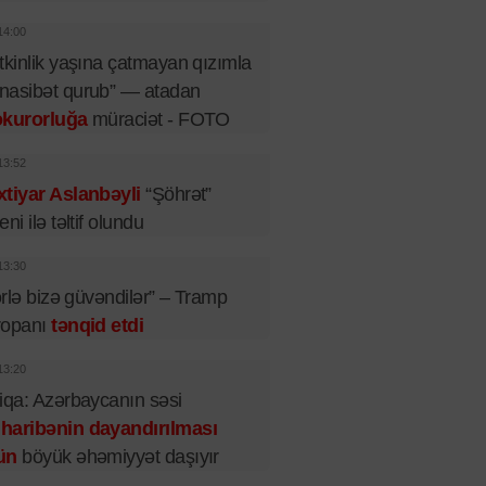
14:00
tkinlik yaşına çatmayan qızımla
nasibət qurub” — atadan
okurorluğa
müraciət - FOTO
13:52
tiyar Aslanbəyli
“Şöhrət”
eni ilə təltif olundu
13:30
lərlə bizə güvəndilər” – Tramp
ropanı
tənqid etdi
13:20
iqa: Azərbaycanın səsi
haribənin dayandırılması
ün
böyük əhəmiyyət daşıyır