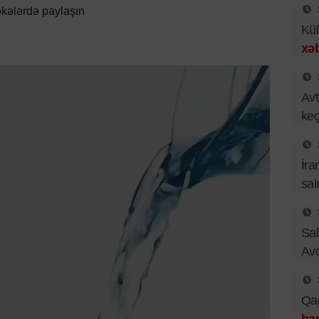
kələrdə paylaşın
Kül
xəb
Avt
keçi
İra
sal
Sa
Av
Qad