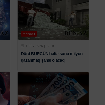
Maraqlı
1 FEV 2025 | 09:10
Dörd BÜRCÜN həftə sonu milyon
qazanmaq şansı olacaq