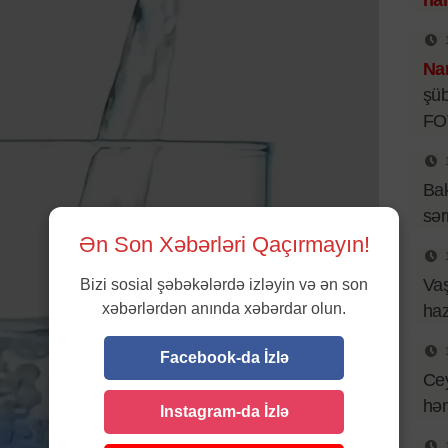
han
Nar
şüb
FO
Bak
sər
Ən Son Xəbərləri Qaçırmayın!
Vaş
Bizi sosial şəbəkələrdə izləyin və ən son
xəbərlərdən anında xəbərdar olun.
haz
Facebook-da İzlə
Ce
həm
Instagram-da İzlə