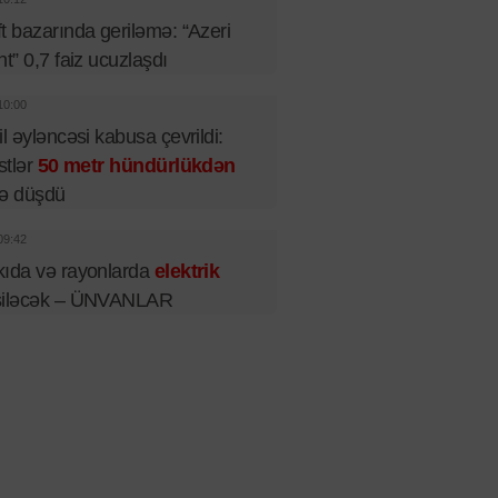
t bazarında geriləmə: “Azeri
ht” 0,7 faiz ucuzlaşdı
10:00
il əyləncəsi kabusa çevrildi:
istlər
50 metr hündürlükdən
rə düşdü
09:42
ıda və rayonlarda
elektrik
siləcək – ÜNVANLAR