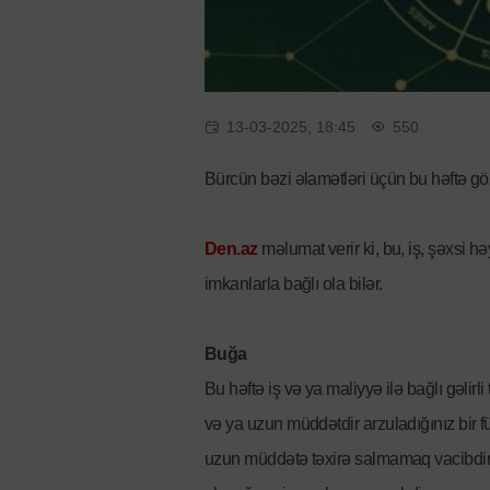
13-03-2025, 18:45
550
Bürcün bəzi əlamətləri üçün bu həftə gözl
Den.az
məlumat verir ki, bu, iş, şəxsi h
imkanlarla bağlı ola bilər.
Buğa
Bu həftə iş və ya maliyyə ilə bağlı gəlirli
və ya uzun müddətdir arzuladığınız bir f
uzun müddətə təxirə salmamaq vacibdir. İ