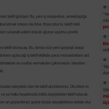
“Ye
lməz təklif gözləyir. Bu, yeni iş müqaviləsi, əməkdaşlığa
mü
 etmək imkanı ola bilər. Əsas odur ki, təklif riskli
pr
zən cəsarətli addım böyük uğurun açarına çevrilir.
Bəx
 təklif olunacaq. Bu, kimsə sizə yeni qarşılıqlı əlaqə
ord
ivlərin açılacağı iş təklif etdikdə şəxsi münasibətlərə aid
rə etməkdən və suallar verməkdən çəkinməyin. İstənilən
“İl
ir.
Av
an taleyüklü olan bir təklif ala bilərsiniz. Ola bilsin ki,
Sib
 və ya hətta həyatınızda köklü dəyişikliklər təklif edəcək.
mü
n ən gözlənilməz şeylər böyük dəyişikliklərə səbəb olur.
üç