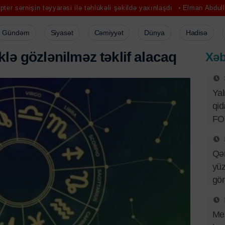
yyarəsi ilə təhlükəli şəkildə yaxınlaşdı
Elman Abdullayev UNESCO-d
Gündəm
Siyasət
Cəmiyyət
Dünya
Hadisə
k
l
ə
g
ö
z
l
ə
n
i
l
m
ə
z
t
ə
k
l
i
f
a
l
a
c
a
q
Xəb
Ya
qid
FO
Qə
yüz
gö
Mes