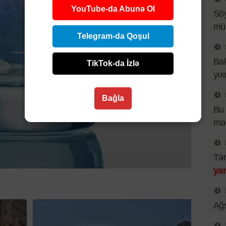
YouTube-da Abunə Ol
Sö
mü
Telegram-da Qoşul
Bak
TikTok-da İzlə
yıx
Bağla
Bu 
mə
Tər
yan
Ağs