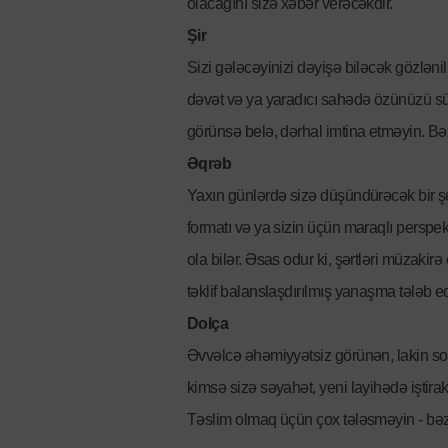
olacağını sizə xəbər verəcəkdir.
Şir
Sizi gələcəyinizi dəyişə biləcək gözləni
dəvət və ya yaradıcı sahədə özünüzü sübut
görünsə belə, dərhal imtina etməyin. Bə
Əqrəb
Yaxın günlərdə sizə düşündürəcək bir şey
formatı və ya sizin üçün maraqlı perspekt
ola bilər. Əsas odur ki, şərtləri müzaki
təklif balanslaşdırılmış yanaşma tələb ed
Dolça
Əvvəlcə əhəmiyyətsiz görünən, lakin sonrad
kimsə sizə səyahət, yeni layihədə iştirak
Təslim olmaq üçün çox tələsməyin - bəzə