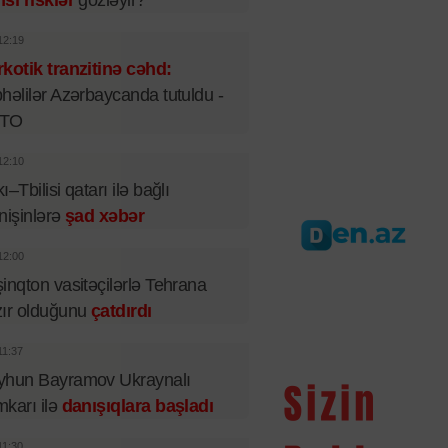
sı risklər
gözləyir?
12:19
kotik tranzitinə cəhd:
həlilər Azərbaycanda tutuldu -
TO
12:10
ı–Tbilisi qatarı ilə bağlı
nişinlərə
şad xəbər
12:00
inqton vasitəçilərlə Tehrana
ır olduğunu
çatdırdı
11:37
yhun Bayramov Ukraynalı
karı ilə
danışıqlara başladı
11:30