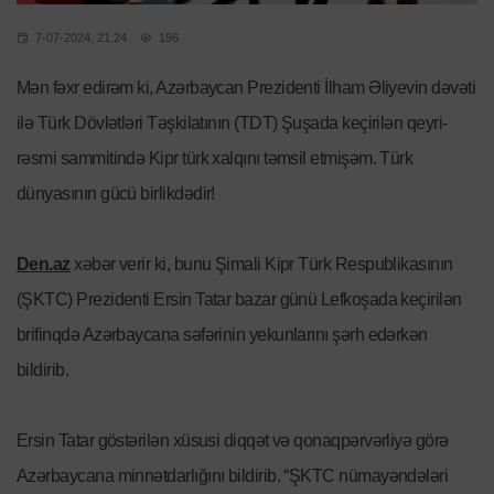
7-07-2024, 21:24
196
Mən fəxr edirəm ki, Azərbaycan Prezidenti İlham Əliyevin dəvəti
ilə Türk Dövlətləri Təşkilatının (TDT) Şuşada keçirilən qeyri-
rəsmi sammitində Kipr türk xalqını təmsil etmişəm. Türk
dünyasının gücü birlikdədir!
Den.az
xəbər verir ki, bunu Şimali Kipr Türk Respublikasının
(ŞKTC) Prezidenti Ersin Tatar bazar günü Lefkoşada keçirilən
brifinqdə Azərbaycana səfərinin yekunlarını şərh edərkən
bildirib.
Ersin Tatar göstərilən xüsusi diqqət və qonaqpərvərliyə görə
Azərbaycana minnətdarlığını bildirib. “ŞKTC nümayəndələri