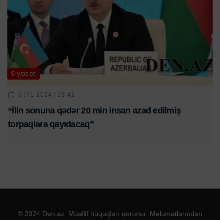
Siyasət
6 IYL 2024 | 13:42
“İlin sonuna qədər 20 min insan azad edilmiş
torpaqlara qayıdacaq”
© 2024 Den.az. Müəllif hüquqları qorunur. Məlumatlarından