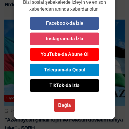
Bizi sosial şəbəkələrdə izləyin və ən son
Ərdoğanın Azərbaycana səfərinin tarixi bəlli oldu
xəbərlərdən anında xəbərdar olun.
Facebook-da İzlə
Instagram-da İzlə
YouTube-da Abunə Ol
Telegram-da Qoşul
TikTok-da İzlə
Siyasət
Bağla
24 IYN 2024 | 16:00
"Azərbaycan Şimali Kipri və Fələstin dövlətini tanıya
bilər" - ŞƏRH