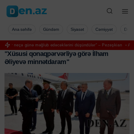
Ana səhifə
Gündəm
Siyasət
Cəmiyyət
Düny
günə məğlub edəcəklərini düşündülər” – Pezəşkian
Aya ilk addımı ata
"
X
ü
s
u
s
i
q
o
n
a
q
p
ə
r
v
ə
r
l
i
y
ə
g
ö
r
ə
İ
l
h
a
m
Ə
l
i
y
e
v
ə
m
i
n
n
ə
t
d
a
r
a
m
"