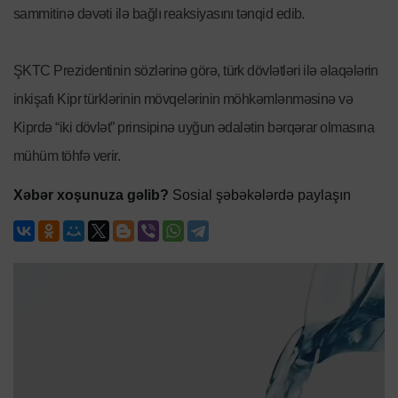
sammitinə dəvəti ilə bağlı reaksiyasını tənqid edib.
ŞKTC Prezidentinin sözlərinə görə, türk dövlətləri ilə əlaqələrin
inkişafı Kipr türklərinin mövqelərinin möhkəmlənməsinə və
Kiprdə “iki dövlət” prinsipinə uyğun ədalətin bərqərar olmasına
mühüm töhfə verir.
Xəbər xoşunuza gəlib?
Sosial şəbəkələrdə paylaşın