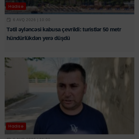
Hadisə
6 AVQ 2026 | 10:00
Tətil əyləncəsi kabusa çevrildi: turistlər 50 metr
hündürlükdən yerə düşdü
Hadisə