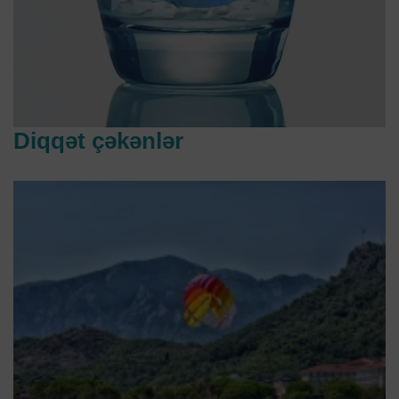
Diqqət çəkənlər