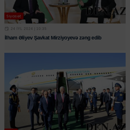
Siyasət
24 IYL 2024 | 10:35
İlham Əliyev Şavkat Mirziyoyevə zəng edib