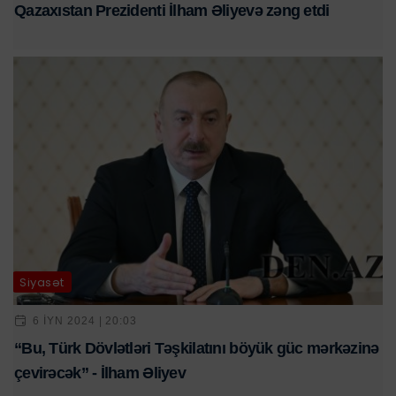
Qazaxıstan Prezidenti İlham Əliyevə zəng etdi
Siyasət
6 IYN 2024 | 20:03
“Bu, Türk Dövlətləri Təşkilatını böyük güc mərkəzinə
çevirəcək” - İlham Əliyev