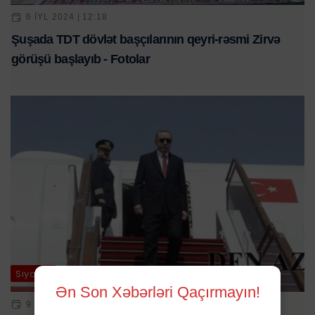
6 IYL 2024 | 12:18
Şuşada TDT dövlət başçılarının qeyri-rəsmi Zirvə
görüşü başlayıb - Fotolar
Siyasət
Ən Son Xəbərləri Qaçırmayın!
9 IYN 2023 | 12:23