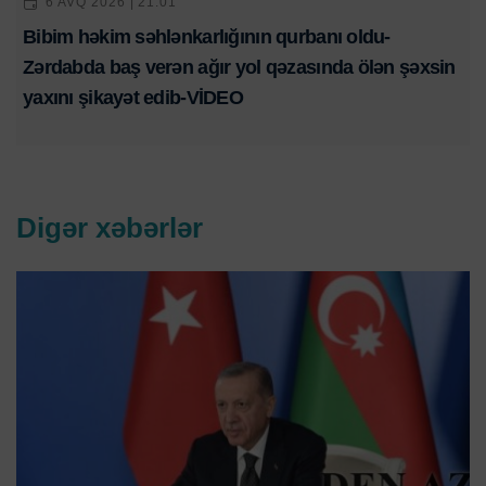
6 AVQ 2026 | 21:01
Bibim həkim səhlənkarlığının qurbanı oldu-
Zərdabda baş verən ağır yol qəzasında ölən şəxsin
yaxını şikayət edib-VİDEO
Digər xəbərlər