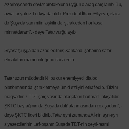
Azərbaycanda dövlət protokoluna uyğun olaraq qarşılanıb. Bu,
əvvəllər yalnız Türkiyədə olub. Prezident İlham Əliyevə, eləcə
də Şuşada sammitin təşkilində iştirak edən hər kəsə
minnətdaram”, - deyə Tatar vurğulayıb.
Siyasətçi işğaldan azad edilmiş Xankəndi şəhərinə səfər
etməkdən məmnunluğunu ifadə edib.
Tatar uzun müddətdir ki, bu cür əhəmiyyətli dialoq
platformasında iştirak etməyə ümid etdiyini etiraf edib. “Bizim
məqsədimiz TDT çərçivəsində əlaqələrin hərtərəfli inkişafıdır.
ŞKTC bayrağının da Şuşada dalğalanmasından çox şadam”, -
deyə ŞKTC lideri bildirib. Tatar eyni zamanda Aİ-nin ayrı-ayrı
siyasətçilərinin Lefkoşanın Şuşada TDT-nin qeyri-rəsmi