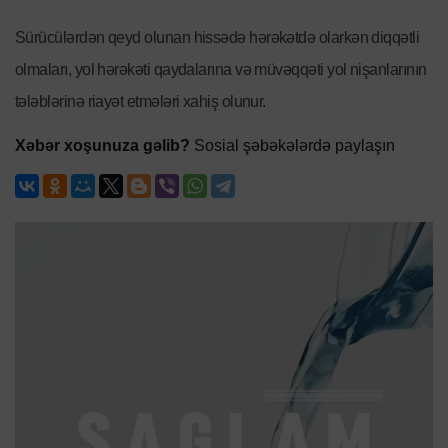
Sürücülərdən qeyd olunan hissədə hərəkətdə olarkən diqqətli
olmaları, yol hərəkəti qaydalarına və müvəqqəti yol nişanlarının
tələblərinə riayət etmələri xahiş olunur.
Xəbər xoşunuza gəlib?
Sosial şəbəkələrdə paylaşın