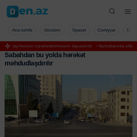
Ana səhifə
Gündəm
Siyasət
Cəmiyyət
Düny
n sürətləndirilməsini dayandırdı
Narkobaronla əlbir olub keçmiş ərin
S
a
b
a
h
d
a
n
b
u
y
o
l
d
a
h
ə
r
ə
k
ə
t
m
ə
h
d
u
d
l
a
ş
d
ı
r
ı
l
ı
r