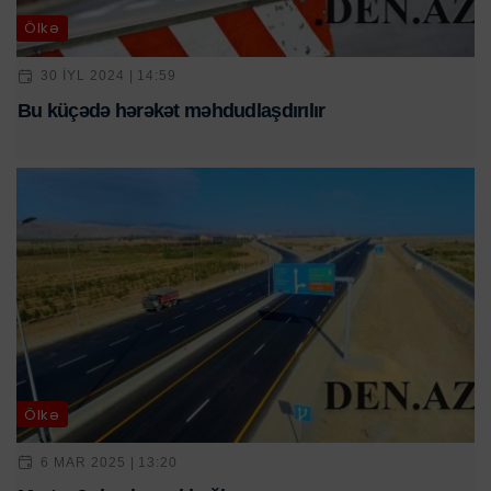
Ölkə
30 IYL 2024 | 14:59
Bu küçədə hərəkət məhdudlaşdırılır
Ölkə
6 MAR 2025 | 13:20