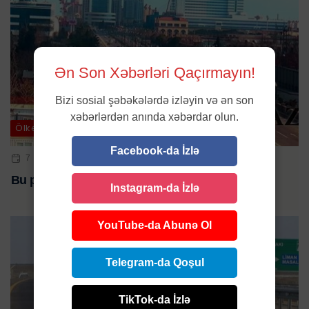
Ən Son Xəbərləri Qaçırmayın!
Bizi sosial şəbəkələrdə izləyin və ən son
xəbərlərdən anında xəbərdar olun.
Ölkə
Facebook-da İzlə
7 MAR 2025 | 10:40
Bu prospektdə hərəkət məhdudlaşdırılacaq
Instagram-da İzlə
YouTube-da Abunə Ol
Telegram-da Qoşul
TikTok-da İzlə