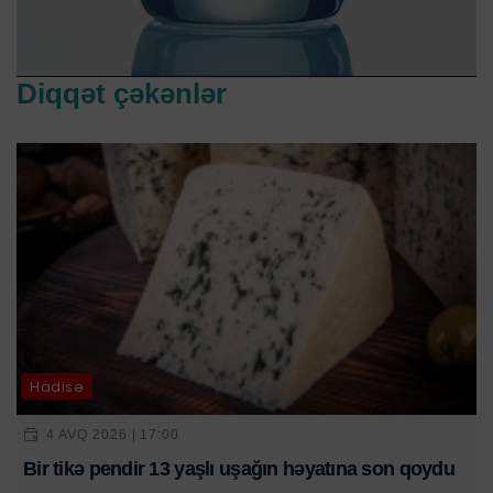
Diqqət çəkənlər
Hadisə
4 AVQ 2026 | 17:00
Bir tikə pendir 13 yaşlı uşağın həyatına son qoydu