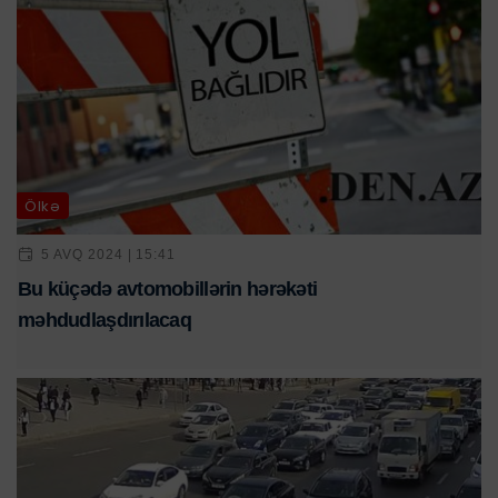
Ölkə
5 AVQ 2024 | 15:41
Bu küçədə avtomobillərin hərəkəti
məhdudlaşdırılacaq