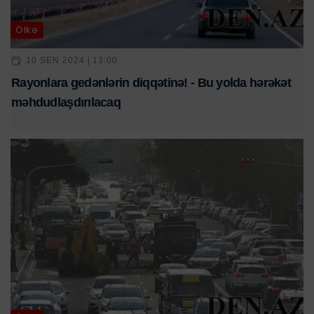
Ölkə
10 SEN 2024 | 13:00
Rayonlara gedənlərin diqqətinə! - Bu yolda hərəkət
məhdudlaşdırılacaq