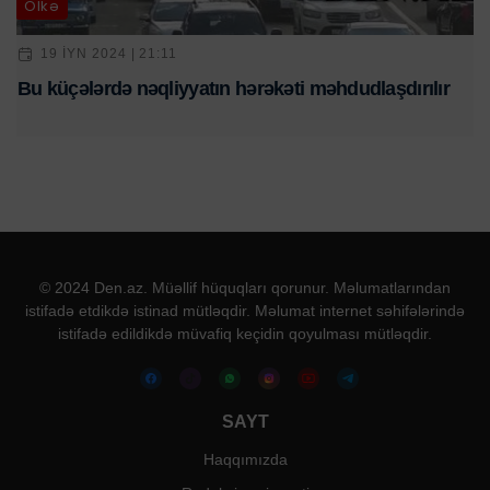
Ölkə
19 IYN 2024 | 21:11
Bu küçələrdə nəqliyyatın hərəkəti məhdudlaşdırılır
© 2024 Den.az. Müəllif hüquqları qorunur. Məlumatlarından
istifadə etdikdə istinad mütləqdir. Məlumat internet səhifələrində
istifadə edildikdə müvafiq keçidin qoyulması mütləqdir.
SAYT
Haqqımızda