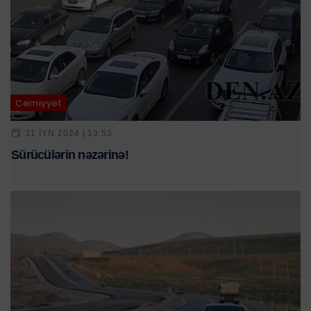
Cəmiyyət
11 IYN 2024 | 13:53
Sürücülərin nəzərinə!