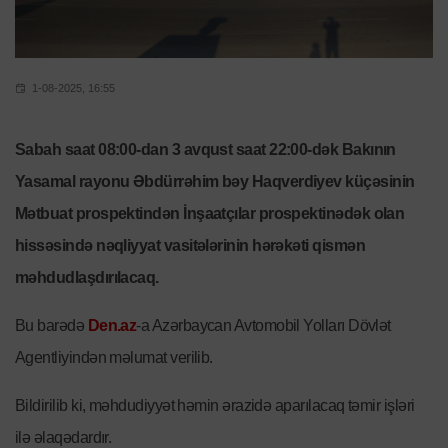
1-08-2025, 16:55
Sabah saat 08:00-dan 3 avqust saat 22:00-dək Bakının
Yasamal rayonu Əbdürrəhim bəy Haqverdiyev küçəsinin
Mətbuat prospektindən İnşaatçılar prospektinədək olan
hissəsində nəqliyyat vasitələrinin hərəkəti qismən
məhdudlaşdırılacaq.
Bu barədə
Den.az
-a Azərbaycan Avtomobil Yolları Dövlət
Agentliyindən məlumat verilib.
Bildirilib ki, məhdudiyyət həmin ərazidə aparılacaq təmir işləri
ilə əlaqədardır.