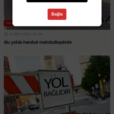
Bağla
Ölkə
31 MAY 2024 | 11:30
Bu yolda hərəkət məhdudlaşdırılır