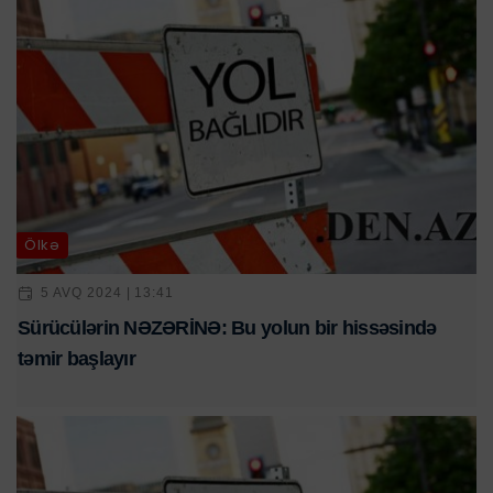
Ölkə
5 AVQ 2024 | 13:41
Sürücülərin NƏZƏRİNƏ: Bu yolun bir hissəsində
təmir başlayır