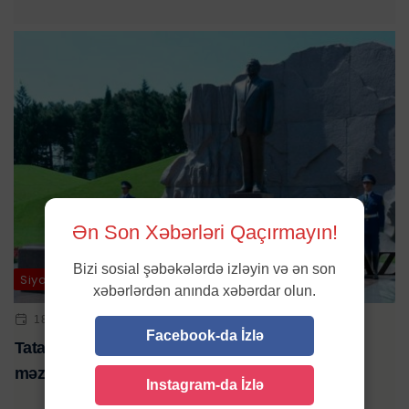
Ən Son Xəbərləri Qaçırmayın!
Bizi sosial şəbəkələrdə izləyin və ən son
Siyasət / Rəsmi / Ölkə
xəbərlərdən anında xəbərdar olun.
18 IYN 2023 | 10:18
Facebook-da İzlə
Tatarıstanın Rəisi Ulu Öndər Heydər Əliyevin
məzarını ziyarət edib
Instagram-da İzlə