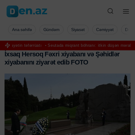
Ana səhifə
Gündəm
Siyasət
Cəmiyyət
Düny
fərrüatı
Seutada miqrant böhranı: itkin düşən mərakeşlilərin sayı 57
İ
x
s
a
q
H
e
r
s
o
q
F
ə
x
r
i
x
i
y
a
b
a
n
ı
v
ə
Ş
ə
h
i
d
l
ə
r
x
i
y
a
b
a
n
ı
n
ı
z
i
y
a
r
ə
t
e
d
i
b
F
O
T
O