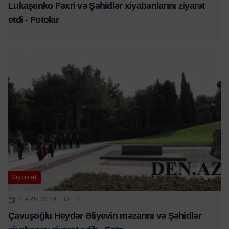
Lukaşenko Fəxri və Şəhidlər xiyabanlarını ziyarət
etdi - Fotolar
Siyasət
4 APR 2024 | 12:10
Çavuşoğlu Heydər Əliyevin məzarını və Şəhidlər