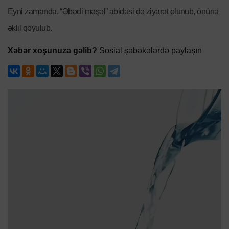
Eyni zamanda, “Əbədi məşəl” abidəsi də ziyarət olunub, önünə
əklil qoyulub.
Xəbər xoşunuza gəlib?
Sosial şəbəkələrdə paylaşın