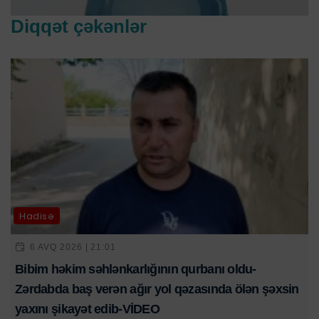
Diqqət çəkənlər
Hadisə
6 AVQ 2026 | 21:01
Bibim həkim səhlənkarlığının qurbanı oldu-
Zərdabda baş verən ağır yol qəzasında ölən şəxsin
yaxını şikayət edib-VİDEO