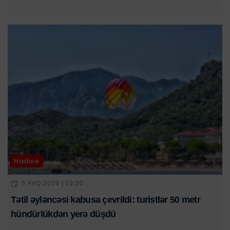
Hadisə
6 AVQ 2026 | 10:00
Tətil əyləncəsi kabusa çevrildi: turistlər 50 metr
hündürlükdən yerə düşdü