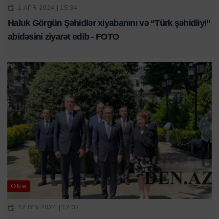
1 APR 2024 | 15:34
Haluk Görgün Şəhidlər xiyabanını və “Türk şəhidliyi”
abidəsini ziyarət edib - FOTO
Ölkə
12 IYN 2024 | 12:37