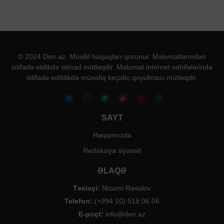
© 2024 Den.az. Müəllif hüquqları qorunur. Məlumatlarından
istifadə etdikdə istinad mütləqdir. Məlumat internet səhifələrində
istifadə edildikdə müvafiq keçidin qoyulması mütləqdir.
SAYT
Haqqımızda
Redaksiya siyasəti
ƏLAQƏ
Təsisçi:
Nizami Rəsulov
Telefon:
(+994 10) 518 06 06
E-poçt:
info@den.az