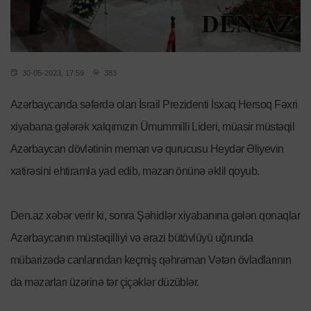
30-05-2023, 17:59
383
Azərbaycanda səfərdə olan İsrail Prezidenti İsxaq Hersoq Fəxri
xiyabana gələrək xalqımızın Ümummilli Lideri, müasir müstəqil
Azərbaycan dövlətinin memarı və qurucusu Heydər Əliyevin
xatirəsini ehtiramla yad edib, məzarı önünə əklil qoyub.
Den.az xəbər verir ki, sonra Şəhidlər xiyabanına gələn qonaqlar
Azərbaycanın müstəqilliyi və ərazi bütövlüyü uğrunda
mübarizədə canlarından keçmiş qəhrəman Vətən övladlarının
da məzarları üzərinə tər çiçəklər düzüblər.