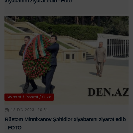
xiyabanını ziyarət edib - Foto
Siyasət / Rəsmi / Ölkə
18 IYN 2023 | 10:51
Rüstəm Minnixanov Şəhidlər xiyabanını ziyarət edib
- FOTO