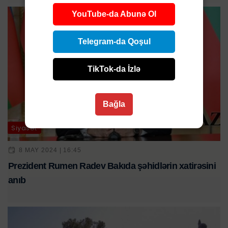
YouTube-da Abunə Ol
Telegram-da Qoşul
TikTok-da İzlə
Bağla
Siyasət
8 MAY 2024 | 16:45
Prezident Rumen Radev Bakıda şəhidlərin xatirəsini
anıb