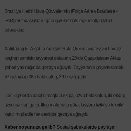
Braziliya Hərbi Hava Qüvvələrinin (Força Aérea Brasileira -
FAB) mütəxəssisləri "qara qutular"dakı məlumatları təhlil
edəcəklər.
Xatırladaq ki, AZAL-a məxsus Bakı-Qroznı aviareysini həyata
keçirən sərnişin təyyarəsi dekabrın 25-də Qazaxıstanın Aktau
şəhəri yaxınlığında qəzaya uğrayıb. Təyyarənin göyərtəsindəki
67 nəfərdən 38-i həlak olub, 29-u sağ qalıb.
Hər iki pilot da daxil olmaqla 3 ekipaj üzvü həlak olub, iki ekipaj
üzvü isə sağ qalıb. İlkin məlumata görə, təyyarə fiziki və texniki
xarici müdaxilə nəticəsində qəzaya uğrayıb.
Xəbər xoşunuza gəlib?
Sosial şəbəkələrdə paylaşın