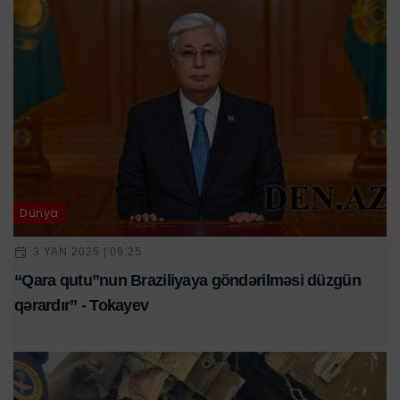
Dünya
3 YAN 2025 | 09:25
“Qara qutu”nun Braziliyaya göndərilməsi düzgün
qərardır” - Tokayev