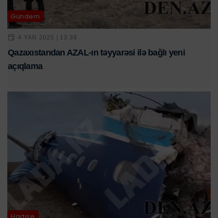
Gündəm
4 YAN 2025 | 13:38
Qazaxıstandan AZAL-ın təyyarəsi ilə bağlı yeni
açıqlama
Hadisə