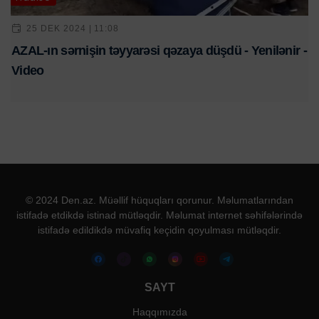
25 DEK 2024 | 11:08
AZAL-ın sərnişin təyyarəsi qəzaya düşdü - Yenilənir -
Video
© 2024 Den.az. Müəllif hüquqları qorunur. Məlumatlarından
istifadə etdikdə istinad mütləqdir. Məlumat internet səhifələrində
istifadə edildikdə müvafiq keçidin qoyulması mütləqdir.
SAYT
Haqqımızda