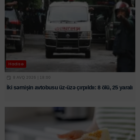
Hadisə
8 AVQ 2026 | 18:00
İki sərnişin avtobusu üz-üzə çırpıldıı: 8 ölü, 25 yaralı