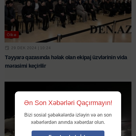
Ölkə
29 DEK 2024 | 10:24
Təyyarə qəzasında həlak olan ekipaj üzvlərinin vida
mərasimi keçirilir
Ən Son Xəbərləri Qaçırmayın!
Bizi sosial şəbəkələrdə izləyin və ən son
xəbərlərdən anında xəbərdar olun.