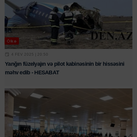
Ölkə
4 FEV 2025 | 20:50
Yanğın füzelyajın və pilot kabinəsinin bir hissəsini
məhv edib - HESABAT