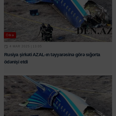
Ölkə
4 MAR 2025 | 13:05
Rusiya şirkəti AZAL-ın təyyarəsinə görə sığorta
ödənişi etdi