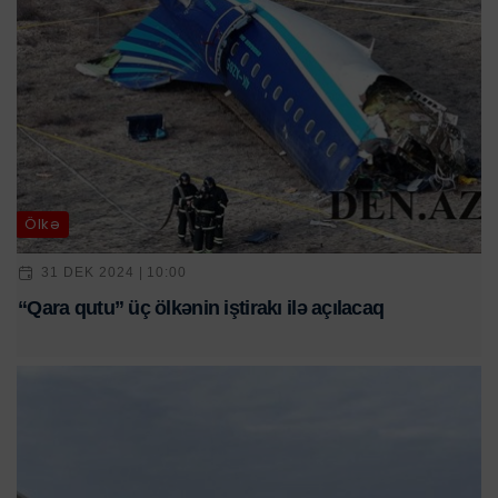
Ölkə
31 DEK 2024 | 10:00
“Qara qutu” üç ölkənin iştirakı ilə açılacaq