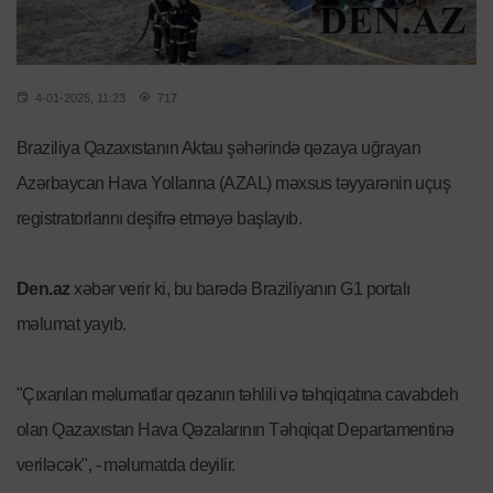
4-01-2025, 11:23
717
Braziliya Qazaxıstanın Aktau şəhərində qəzaya uğrayan
Azərbaycan Hava Yollarına (AZAL) məxsus təyyarənin uçuş
registratorlarını deşifrə etməyə başlayıb.
Den.az
xəbər verir ki, bu barədə Braziliyanın G1 portalı
məlumat yayıb.
"Çıxarılan məlumatlar qəzanın təhlili və təhqiqatına cavabdeh
olan Qazaxıstan Hava Qəzalarının Təhqiqat Departamentinə
veriləcək", - məlumatda deyilir.