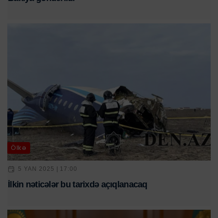
Ölkə
5 YAN 2025 | 17:00
İlkin nəticələr bu tarixdə açıqlanacaq