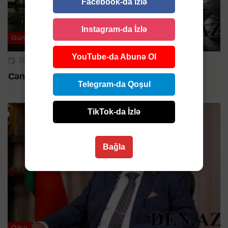
Facebook-da İzlə
Instagram-da İzlə
Gündəm
YouTube-da Abunə Ol
29 DEK 2024 | 00:29
Cənazələr Bakıya gətirildi
Telegram-da Qoşul
TikTok-da İzlə
Bağla
Ölkə