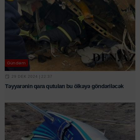
Gündəm
29 DEK 2024 | 22:37
Təyyarənin qara qutuları bu ölkəyə göndəriləcək