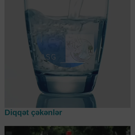
Diqqət çəkənlər