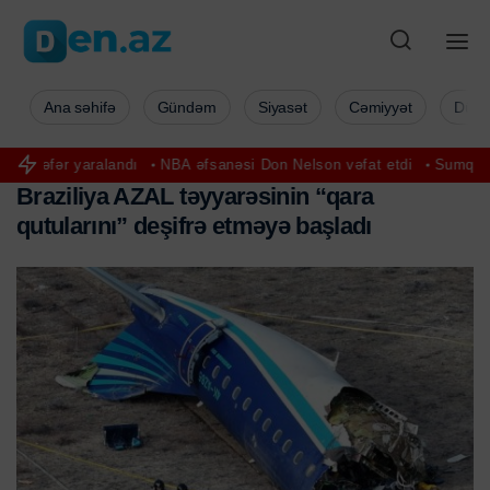
Ana səhifə
Gündəm
Siyasət
Cəmiyyət
Düny
andı
NBA əfsanəsi Don Nelson vəfat etdi
Sumqayıtda zavodda bədb
B
r
a
z
i
l
i
y
a
A
Z
A
L
t
ə
y
y
a
r
ə
s
i
n
i
n
“
q
a
r
a
q
u
t
u
l
a
r
ı
n
ı
”
d
e
ş
i
f
r
ə
e
t
m
ə
y
ə
b
a
ş
l
a
d
ı