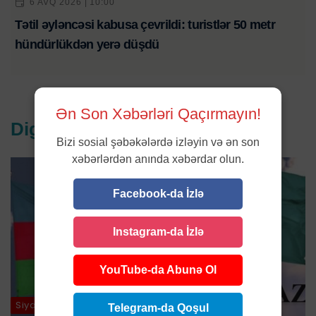
6 AVQ 2026 | 10:00
Tətil əyləncəsi kabusa çevrildi: turistlər 50 metr
hündürlükdən yerə düşdü
Ən Son Xəbərləri Qaçırmayın!
Digər xəbərlər
Bizi sosial şəbəkələrdə izləyin və ən son
xəbərlərdən anında xəbərdar olun.
Facebook-da İzlə
Instagram-da İzlə
YouTube-da Abunə Ol
Siyasət
Telegram-da Qoşul