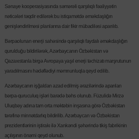
Sənaye kooperasiyasında səmərəli qarşılıqlı fəaliyyətin
nəticələri təqdir edilərək bu istiqamətdə əməkdaşlığın
genişləndirilməsi planlarına dair fikir mübadiləsi aparılıb.
Bərpaolunan enerji sahəsində qarşılıqlı faydalı əməkdaşlığın
qurulduğu bildirilərək, Azərbaycanın Özbəkistan və
Qazaxıstanla birgə Avropaya yaşıl enerji təchizatı marşrutunun
yaradılmasını hədəflədiyi məmnunluqla qeyd edilib.
Azərbaycanın işğaldan azad edilmiş ərazilərində aparılan
bərpa-quruculuq işləri barədə bəhs olunub. Füzulidə Mirzə
Uluqbəy adına tam orta məktəbin inşasına görə Özbəkistan
tərəfinə minnətdarlıq bildirilib. Azərbaycan və Özbəkistan
prezidentlərinin iştirakı ilə Xankəndi şəhərində tikiş fabrikinin
açılışının önəmi qeyd olunub.