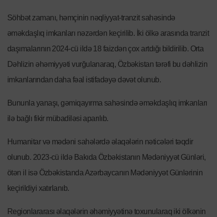
Söhbət zamanı, həmçinin nəqliyyat-tranzit sahəsində
əməkdaşlıq imkanları nəzərdən keçirilib. İki ölkə arasında tranzit
daşımalarının 2024-cü ildə 18 faizdən çox artdığı bildirilib. Orta
Dəhlizin əhəmiyyəti vurğulanaraq, Özbəkistan tərəfi bu dəhlizin
imkanlarından daha fəal istifadəyə dəvət olunub.
Bununla yanaşı, gəmiqayırma sahəsində əməkdaşlıq imkanları
ilə bağlı fikir mübadiləsi aparılıb.
Humanitar və mədəni sahələrdə əlaqələrin nəticələri təqdir
olunub. 2023-cü ildə Bakıda Özbəkistanın Mədəniyyət Günləri,
ötən il isə Özbəkistanda Azərbaycanın Mədəniyyət Günlərinin
keçirildiyi xatırlanıb.
Regionlararası əlaqələrin əhəmiyyətinə toxunularaq iki ölkənin