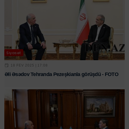
Siyasət
18 FEV 2025 | 17:08
Əli Əsədov Tehranda Pezeşkianla görüşdü - FOTO