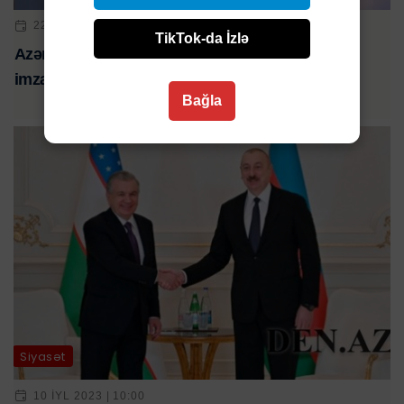
22 IYN 2023 | 16:13
TikTok-da İzlə
Azərbaycanla Qazaxıstan arasında bu sənədlər
imzalandı - SİYAHI
Bağla
Siyasət
10 IYL 2023 | 10:00