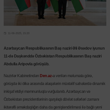
11-06-2025, 15:20
Azərbaycan Respublikasının Baş naziri Əli Əsədov iyunun
11-də Daşkənddə Özbəkistan Respublikasının Baş naziri
Abdulla Aripovla görüşüb.
Nazirlər Kabinetindən
Den.az-
a verilən məlumata görə,
görüşdə iki ölkə arasında əlaqələrin müxtəlif sahələrdə dinamik
inkişaf etdiyi məmnunluqla vurğulanıb. Azərbaycan və
Özbəkistan prezidentlərinin qarşılıqlı dövlət səfərləri zamanı
ikitərəfli əməkdaşlığın daha da genişləndirilməsi ilə bağlı yeni