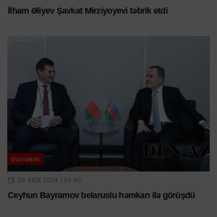
İlham Əliyev Şavkat Mirziyoyevi təbrik etdi
Gündəm
29 SEN 2024 | 09:40
Ceyhun Bayramov belaruslu həmkarı ilə görüşdü