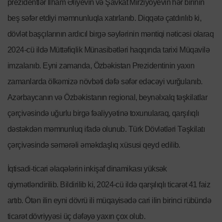
prezidentlər İlham Əliyevin və Şavkat Mirziyoyevin hər birinin
beş səfər etdiyi məmnunluqla xatırlanıb. Diqqətə çatdırılıb ki,
dövlət başçılarının ardıcıl birgə səylərinin məntiqi nəticəsi olaraq
2024-cü ildə Müttəfiqlik Münasibətləri haqqında tarixi Müqavilə
imzalanıb. Eyni zamanda, Özbəkistan Prezidentinin yaxın
zamanlarda ölkəmizə növbəti dəfə səfər edəcəyi vurğulanıb.
Azərbaycanın və Özbəkistanın regional, beynəlxalq təşkilatlar
çərçivəsində uğurlu birgə fəaliyyətinə toxunularaq, qarşılıqlı
dəstəkdən məmnunluq ifadə olunub. Türk Dövlətləri Təşkilatı
çərçivəsində səmərəli əməkdaşlıq xüsusi qeyd edilib.
İqtisadi-ticari əlaqələrin inkişaf dinamikası yüksək
qiymətləndirilib. Bildirilib ki, 2024-cü ildə qarşılıqlı ticarət 41 faiz
artıb. Ötən ilin eyni dövrü ili müqayisədə cari ilin birinci rübündə
ticarət dövriyyəsi üç dəfəyə yaxın çox olub.