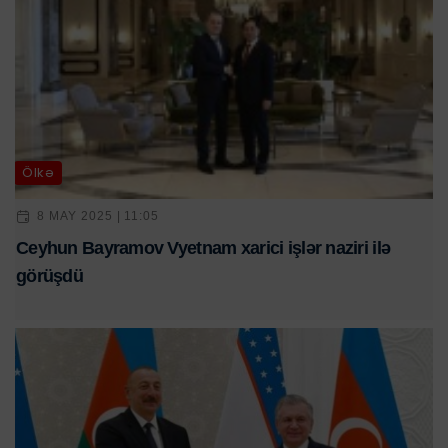
Ölkə
8 MAY 2025 | 11:05
Ceyhun Bayramov Vyetnam xarici işlər naziri ilə
görüşdü