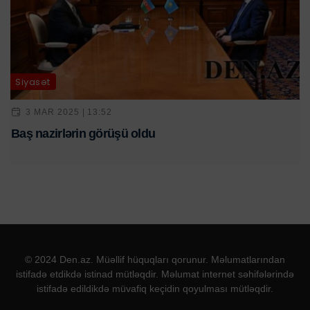
Siyasət
3 MAR 2025 | 13:52
Baş nazirlərin görüşü oldu
© 2024 Den.az. Müəllif hüquqları qorunur. Məlumatlarından
istifadə etdikdə istinad mütləqdir. Məlumat internet səhifələrində
istifadə edildikdə müvafiq keçidin qoyulması mütləqdir.