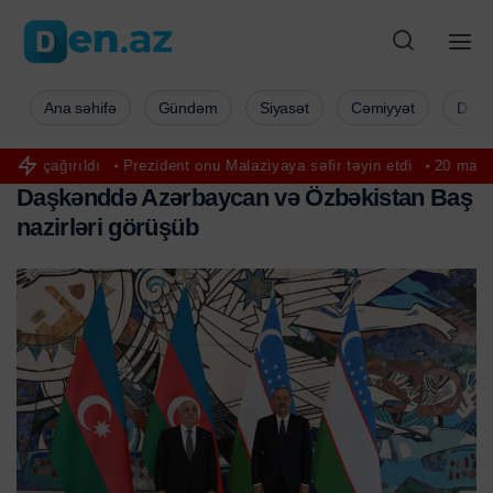
Ana səhifə
Gündəm
Siyasət
Cəmiyyət
Düny
Prezident onu Malaziyaya səfir təyin etdi
20 manatlıq ödəniş ləğ
D
a
ş
k
ə
n
d
d
ə
A
z
ə
r
b
a
y
c
a
n
v
ə
Ö
z
b
ə
k
i
s
t
a
n
B
a
ş
n
a
z
i
r
l
ə
r
i
g
ö
r
ü
ş
ü
b