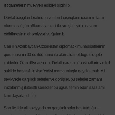
istiqamətlərin müəyyən edildiyi bildirilib.
Dövlət başçıları tərəfindən verilən tapşırıqların icrasının təmin
olunması üçün hökumətlər xətti ilə sıx işbirliyinin davam
etdirilməsinin əhəmiyyəti vurğulanıb.
Cari ilin Azərbaycan-Özbəkistan diplomatik münasibətlərinin
qurulmasının 30-cu ildönümü ilə əlamətdar olduğu diqqətə
çatdırılıb. Ötən dövr ərzində dövlətlərarası münasibətlərin ardıcıl
şəkildə hərtərəfli inkişaf etdiyi məmnunluqla qeyd olunub. Ali
səviyyədə qarşılıqlı səfərlər və görüşlər, bu səfərlər zamanı
imzalanmış ikitərəfli sənədlər bu uğuru təmin edən əsas amil
kimi dəyərləndirilib.
Son üç ildə ali səviyyədə on qarşılıqlı səfər baş tutduğu –