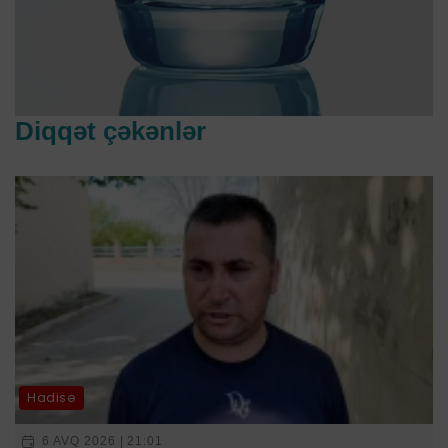
Diqqət çəkənlər
Hadisə
6 AVQ 2026 | 21:01