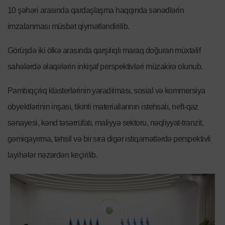
10 şəhəri arasında qardaşlaşma haqqında sənədlərin
imzalanması müsbət qiymətləndirilib.
Görüşdə iki ölkə arasında qarşılıqlı maraq doğuran müxtəlif
sahələrdə əlaqələrin inkişaf perspektivləri müzakirə olunub.
Pambıqçılıq klasterlərinin yaradılması, sosial və kommersiya
obyektlərinin inşası, tikinti materiallarının istehsalı, neft-qaz
sənayesi, kənd təsərrüfatı, maliyyə sektoru, nəqliyyat-tranzit,
gəmiqayırma, təhsil və bir sıra digər istiqamətlərdə perspektivli
layihələr nəzərdən keçirilib.