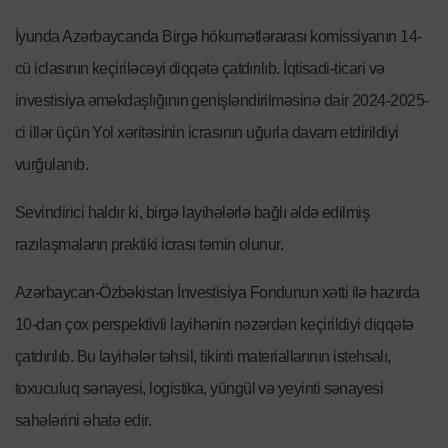
İyunda Azərbaycanda Birgə hökumətlərarası komissiyanın 14-
cü iclasının keçiriləcəyi diqqətə çatdırılıb. İqtisadi-ticari və
investisiya əməkdaşlığının genişləndirilməsinə dair 2024-2025-
ci illər üçün Yol xəritəsinin icrasının uğurla davam etdirildiyi
vurğulanıb.
Sevindirici haldır ki, birgə layihələrlə bağlı əldə edilmiş
razılaşmaların praktiki icrası təmin olunur.
Azərbaycan-Özbəkistan İnvestisiya Fondunun xətti ilə hazırda
10-dan çox perspektivli layihənin nəzərdən keçirildiyi diqqətə
çatdırılıb. Bu layihələr təhsil, tikinti materiallarının istehsalı,
toxuculuq sənayesi, logistika, yüngül və yeyinti sənayesi
sahələrini əhatə edir.