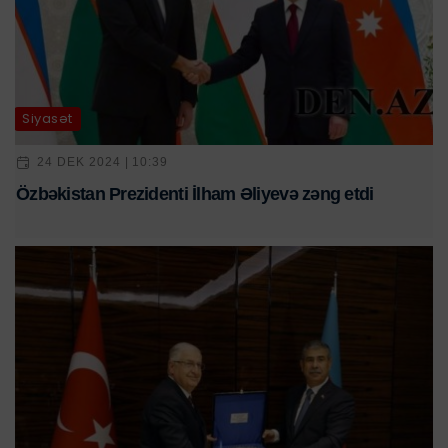
Siyasət
24 DEK 2024 | 10:39
Özbəkistan Prezidenti İlham Əliyevə zəng etdi