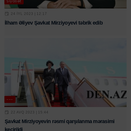
Siyasət
24 IYL 2023 | 12:17
İlham Əliyev Şavkat Mirziyoyevi təbrik edib
---
22 AVQ 2023 | 15:44
Şavkat Mirziyoyevin rəsmi qarşılanma mərasimi
keçirildi