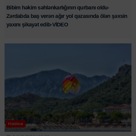
Bibim həkim səhlənkarlığının qurbanı oldu-
Zərdabda baş verən ağır yol qəzasında ölən şəxsin
yaxını şikayət edib-VİDEO
Hadisə