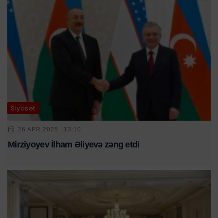
Siyasət
26 APR 2025 | 13:10
Mirziyoyev İlham Əliyevə zəng etdi