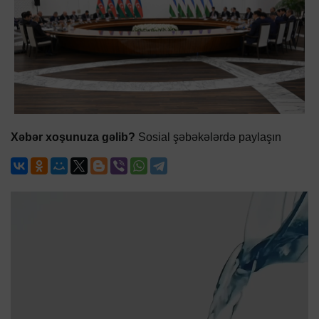
Xəbər xoşunuza gəlib?
Sosial şəbəkələrdə paylaşın