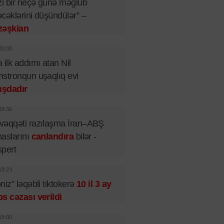
zi bir neçə günə məğlub
cəklərini düşündülər” –
zəşkian
20:00
 ilk addımı atan Nil
stronqun uşaqlıq evi
ışdadır
19:30
əqqəti razılaşma İran–ABŞ
aslarını
canlandıra
bilər -
pert
19:23
niz" ləqəbli tiktokerə
10 il 3 ay
s cəzası verildi
19:00