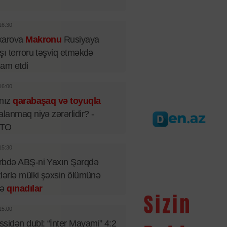
16:30
xarova
Makronu
Rusiyaya
şı terroru təşviq etməkdə
iham etdi
16:00
lnız
qarabaşaq və toyuqla
alanmaq niyə zərərlidir? -
TO
15:30
rbdə ABŞ-ni Yaxın Şərqdə
lərlə mülki şəxsin ölümünə
rə
qınadılar
15:00
sidən dubl: “İnter Mayami” 4:2