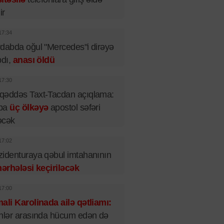
ir
17:34
dabda oğul "Mercedes"i dirəyə
pdı,
anası öldü
17:30
qəddəs Taxt-Tacdan açıqlama:
pa
üç ölkəyə
apostol səfəri
əcək
17:02
identuraya qəbul imtahanının
mərhələsi keçiriləcək
17:00
ali Karolinada ailə qətliamı:
nlər arasında hücum edən də