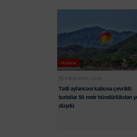
Hadisə
6 AVQ 2026 | 10:00
Tətil əyləncəsi kabusa çevrildi:
turistlər 50 metr hündürlükdən y
düşdü