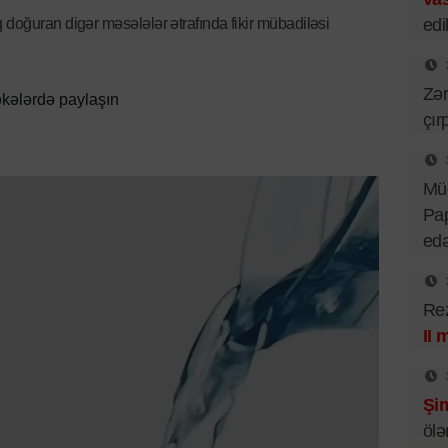
edil
 doğuran digər məsələlər ətrafında fikir mübadiləsi
Zər
kələrdə paylaşın
çır
Mü
Pa
ed
Rez
II 
Şim
ölə