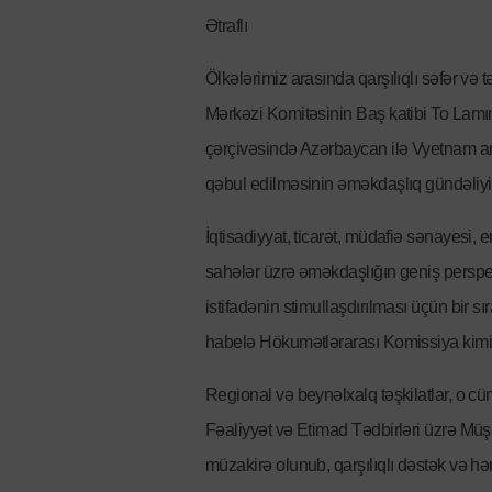
Ətraflı
Ölkələrimiz arasında qarşılıqlı səfər v
Mərkəzi Komitəsinin Baş katibi To Lamı
çərçivəsində Azərbaycan ilə Vyetnam ar
qəbul edilməsinin əməkdaşlıq gündəliy
İqtisadiyyat, ticarət, müdafiə sənayesi, 
sahələr üzrə əməkdaşlığın geniş perspe
istifadənin stimullaşdırılması üçün bir 
habelə Hökumətlərarası Komissiya kimi pl
Regional və beynəlxalq təşkilatlar, o 
Fəaliyyət və Etimad Tədbirləri üzrə Mü
müzakirə olunub, qarşılıqlı dəstək və həm