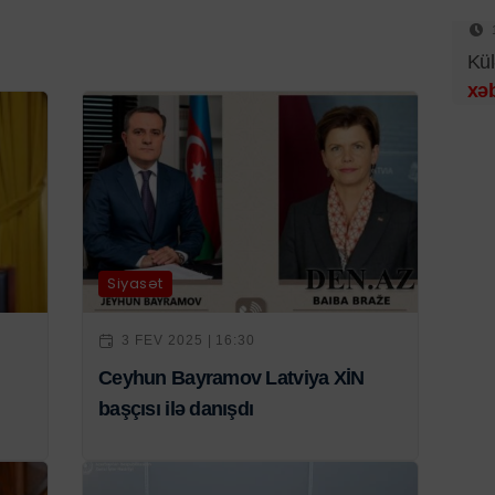
Kül
xəb
Siyasət
3 FEV 2025 | 16:30
Ceyhun Bayramov Latviya XİN
başçısı ilə danışdı