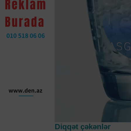
Diqqət çəkənlər