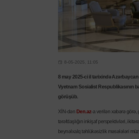
8-05-2025, 11:05
8 may 2025-ci il tarixində Azərbayca
Vyetnam Sosialist Respublikasının baş 
görüşüb.
XİN-dən
Den.az
-a verilən xəbərə görə
tərəfdaşlığın inkişaf perspektivləri, ikit
beynəlxalq təhlükəsizlik məsələləri müz