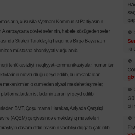
Rə
saç
qa
ə təmasların, xüsusilə Vyetnam Kommunist Partiyasının
n Azərbaycana dövlət səfərinin, habelə sözügedən səfər
Se
asında Strateji Tərəfdaşlıq haqqında Birgə Bəyanatın
iki
imizdə müstəsna əhəmiyyəti vurğulanıb.
enerji təhlükəsizliyi, nəqliyyat-kommunikasiyalar, humanitar
Cor
ktivlərinin mövcudluğu qeyd edilib, bu imkanlardan
giz
sıra mexanizmlər, o cümlədən siyasi məsləhətləşmələr,
atformalardan istifadənin zəruriliyi qeyd edilib.
Gü
bil
cümlədən BMT, Qoşulmama Hərəkatı, Asiyada Qarşılıqlı
şavirə (AQEM) çərçivəsində əməkdaşlıq məsələləri
Fra
rəyliyin davam etdirilməsinin vacibliyi diqqətə çatdırılıb.
vas