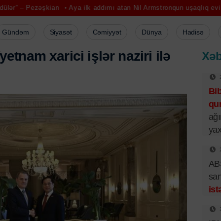
kian
Aya ilk addımı atan Nil Armstronqun uşaqlıq evi satışdadır
M
Gündəm
Siyasət
Cəmiyyət
Dünya
Hadisə
y
e
t
n
a
m
x
a
r
i
c
i
i
ş
l
ə
r
n
a
z
i
r
i
i
l
ə
Xəb
Bi
qur
ağı
yax
ABŞ
san
ist