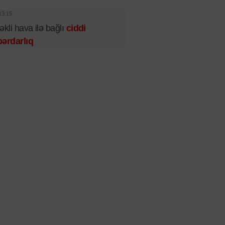
13:15
əkli hava ilə bağlı
ciddi
ərdarlıq