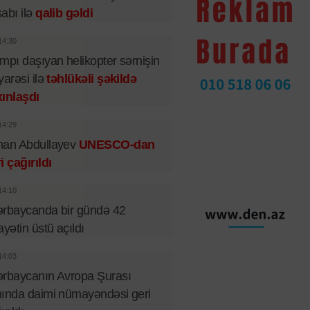
abı ilə
qalib gəldi
14:30
mpı daşıyan helikopter sərnişin
yarəsi ilə
təhlükəli şəkildə
ınlaşdı
14:29
man Abdullayev
UNESCO-dan
i çağırıldı
14:10
rbaycanda bir gündə 42
ayətin üstü açıldı
14:03
rbaycanın Avropa Şurası
ında daimi nümayəndəsi geri