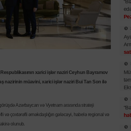
“Bi
edə
Pe
Aya
Arm
sat
Müv
n Respublikasının xarici işlər naziri Ceyhun Bayramov
təm
nazirinin müavini, xarici işlər naziri Bui Tan Son ilə
Eks
, görüşdə Azərbaycan və Vyetnam arasında strateji
"Bə
ərəfli və çoxtərəfli əməkdaşlığın gələcəyi, habelə regional və
həb
akirə olunub.