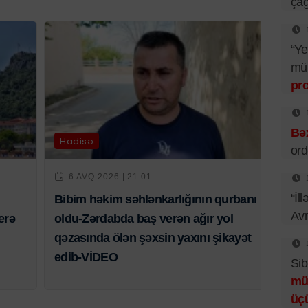
çağ
“Ye
mü
pr
Bəx
Hadisə
ord
6 AVQ 2026 | 21:01
“İl
Bibim həkim səhlənkarlığının qurbanı
Av
erə
oldu-Zərdabda baş verən ağır yol
qəzasında ölən şəxsin yaxını şikayət
edib-VİDEO
Sib
mü
üç