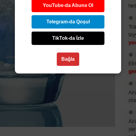
YouTube-da Abunə Ol
hes
Telegram-da Qoşul
Tra
təy
TikTok-da İzlə
yax
Bağla
El
ger
Azə
cin
Azə
yan