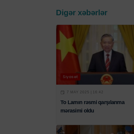
Digər xəbərlər
Siyasət
7 MAY 2025 | 16:42
To Lamın rəsmi qarşılanma
mərasimi oldu