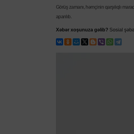
Görüş zamanı, həmçinin qarşılıqlı maraq
aparılıb.
Xəbər xoşunuza gəlib?
Sosial şəbə