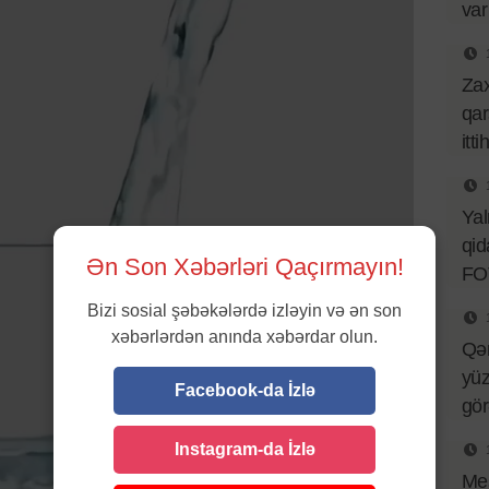
var
Za
qar
itt
Ya
qid
Ən Son Xəbərləri Qaçırmayın!
FO
Bizi sosial şəbəkələrdə izləyin və ən son
xəbərlərdən anında xəbərdar olun.
Qə
yüz
Facebook-da İzlə
gö
Instagram-da İzlə
Mes