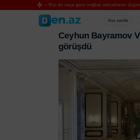
stəyir
“Bizi bir neçə günə məğlub edəcəklərini düşündülər” – Pezəş
Ana səhifə
C
e
y
h
u
n
B
a
y
r
a
m
o
v
V
g
ö
r
ü
ş
d
ü