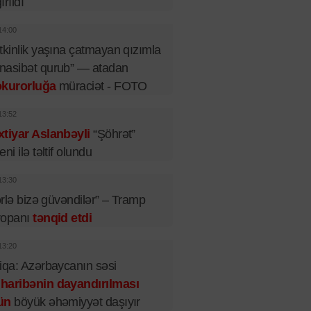
ırıldı
14:00
tkinlik yaşına çatmayan qızımla
nasibət qurub” — atadan
okurorluğa
müraciət - FOTO
13:52
tiyar Aslanbəyli
“Şöhrət”
eni ilə təltif olundu
13:30
lərlə bizə güvəndilər” – Tramp
ropanı
tənqid etdi
13:20
iqa: Azərbaycanın səsi
haribənin dayandırılması
ün
böyük əhəmiyyət daşıyır