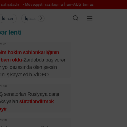
üvəqqəti razılaşma İran–ABŞ təmaslarını canlandıra bilər - Ekspert
İdman
İqtisadiyyat
Şou-biznes
Müsahibə
Mədə
ər lenti
21:01
bim həkim səhlənkarlığının
banı oldu-
Zərdabda baş verən
r yol qəzasında ölən şəxsin
ını şikayət edib-VİDEO
21:00
 senatorları Rusiyaya qarşı
ksiyaları
sürətləndirmək
əyir
20:30