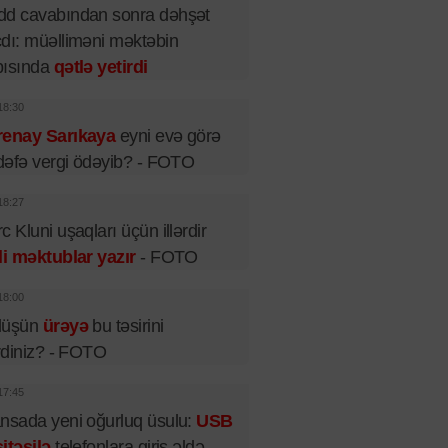
dd cavabından sonra dəhşət
dı: müəlliməni məktəbin
pısında
qətlə yetirdi
18:30
renay Sarıkaya
eyni evə görə
 dəfə vergi ödəyib? - FOTO
18:27
c Kluni uşaqları üçün illərdir
li məktublar yazır
- FOTO
18:00
lüşün
ürəyə
bu təsirini
irdiniz? - FOTO
17:45
nsada yeni oğurluq üsulu:
USB
itəsilə
telefonlara giriş əldə