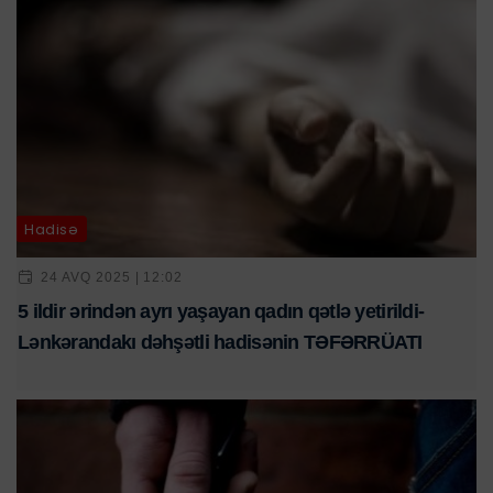
Hadisə
24 AVQ 2025 | 12:02
5 ildir ərindən ayrı yaşayan qadın qətlə yetirildi-
Lənkərandakı dəhşətli hadisənin TƏFƏRRÜATI