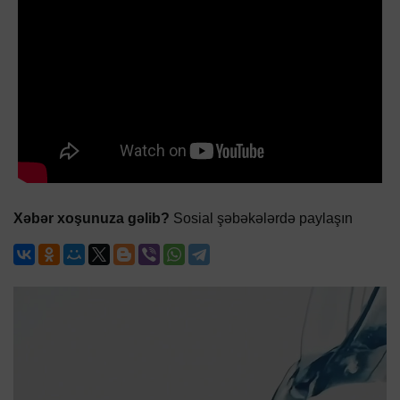
Xəbər xoşunuza gəlib?
Sosial şəbəkələrdə paylaşın