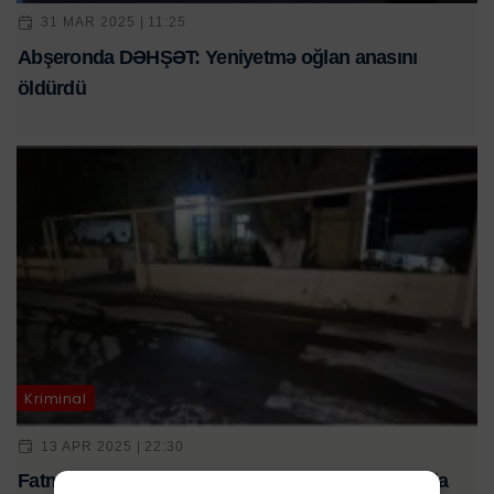
31 MAR 2025 | 11:25
Abşeronda DƏHŞƏT: Yeniyetmə oğlan anasını
öldürdü
Kriminal
13 APR 2025 | 22:30
Fatmayıda Dəhşətli Qətl: 52 yaşlı kişi amansızlıqla