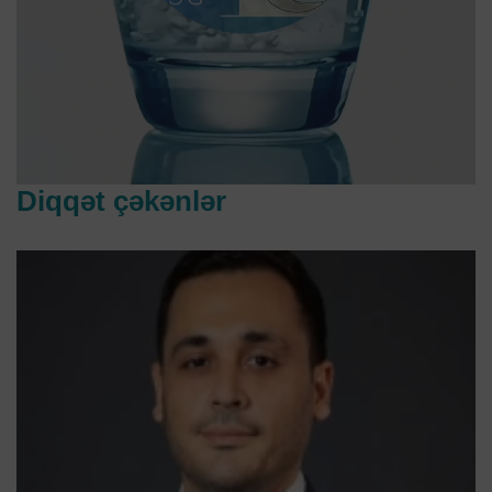
Diqqət çəkənlər