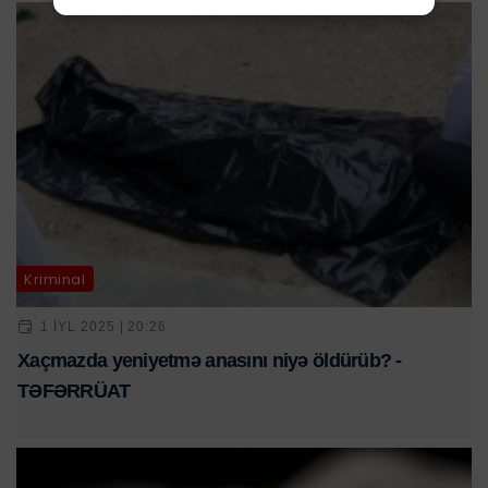
Kriminal
1 IYL 2025 | 20:26
Xaçmazda yeniyetmə anasını niyə öldürüb? -
TƏFƏRRÜAT