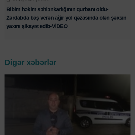
Bibim həkim səhlənkarlığının qurbanı oldu-
Zərdabda baş verən ağır yol qəzasında ölən şəxsin
yaxını şikayət edib-VİDEO
Digər xəbərlər