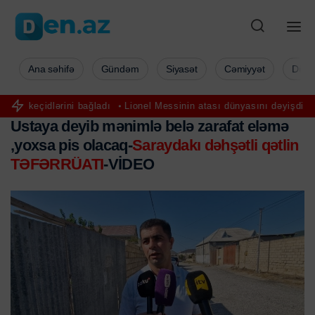
Ana səhifə
Gündəm
Siyasət
Cəmiyyət
Düny
ni bağladı
Lionel Messinin atası dünyasını dəyişdi
FHN isti hava 
Ustaya deyib mənimlə belə zarafat eləmə
,yoxsa pis olacaq-
Saraydakı dəhşətli qətlin
TƏFƏRRÜATI
-VİDEO