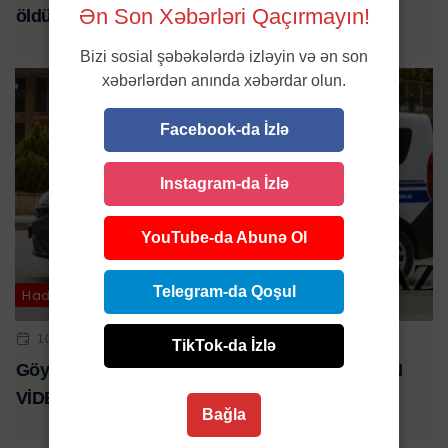
Ən Son Xəbərləri Qaçırmayın!
öldürüldü – FOTO
Bizi sosial şəbəkələrdə izləyin və ən son
xəbərlərdən anında xəbərdar olun.
Facebook-da İzlə
Instagram-da İzlə
YouTube-da Abunə Ol
Telegram-da Qoşul
Hadisə
10 IYL 2023 | 16:10
TikTok-da İzlə
Göyçaydakı dəhşətli qətlin görüntüləri - ANBAAN
VİDEO
Bağla