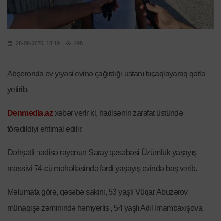
28-08-2025, 18:19
498
Abşeronda ev yiyəsi evinə çağırdığı ustanı bıçaqlayaraq qətlə
yetirib.
Denmedia.az
xəbər verir ki, hadisənin zarafat üstündə
törədildiyi ehtimal edilir.
Dəhşətli hadisə rayonun Saray qəsəbəsi Üzümlük yaşayış
massivi 74-cü məhəlləsində fərdi yaşayış evində baş verib.
Məlumata görə, qəsəbə sakini, 53 yaşlı Vüqar Abuzərov
münaqişə zəminində həmyerlisi, 54 yaşlı Adil İmambaxışova