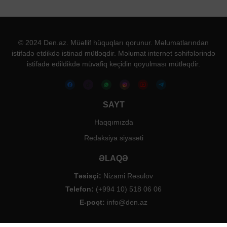
© 2024 Den.az. Müəllif hüquqları qorunur. Məlumatlarından
istifadə etdikdə istinad mütləqdir. Məlumat internet səhifələrində
istifadə edildikdə müvafiq keçidin qoyulması mütləqdir.
SAYT
Haqqımızda
Redaksiya siyasəti
ƏLAQƏ
Təsisçi:
Nizami Rəsulov
Telefon:
(+994 10) 518 06 06
E-poçt:
info@den.az