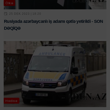
Ölkə
25 DEK 2023 | 18:20
Rusiyada azərbaycanlı iş adamı qətlə yetirildi - SON
DƏQİQƏ
Hadisə