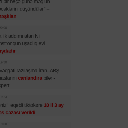
zi bir neçə günə məğlub
cəklərini düşündülər” –
zəşkian
20:00
 ilk addımı atan Nil
stronqun uşaqlıq evi
ışdadır
19:30
əqqəti razılaşma İran–ABŞ
aslarını
canlandıra
bilər -
pert
19:23
niz" ləqəbli tiktokerə
10 il 3 ay
s cəzası verildi
19:00