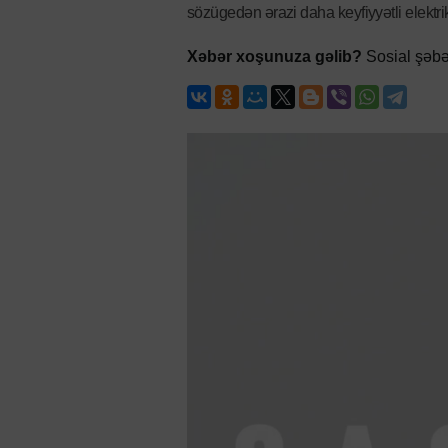
sözügedən ərazi daha keyfiyyətli elektrik
Xəbər xoşunuza gəlib?
Sosial şəbə