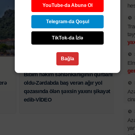
YouTube-da Abunə Ol
hes
Telegram-da Qoşul
Tra
təy
TikTok-da İzlə
yax
Hadisə
Bağla
El
6 AVQ 2026 | 21:01
ger
Bibim həkim səhlənkarlığının qurbanı
erə
oldu-Zərdabda baş verən ağır yol
qəzasında ölən şəxsin yaxını şikayət
Azə
cin
edib-VİDEO
Azə
yan