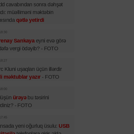
dd cavabından sonra dəhşət
dı: müəlliməni məktəbin
pısında
qətlə yetirdi
18:30
renay Sarıkaya
eyni evə görə
 dəfə vergi ödəyib? - FOTO
18:27
c Kluni uşaqları üçün illərdir
li məktublar yazır
- FOTO
18:00
lüşün
ürəyə
bu təsirini
irdiniz? - FOTO
17:45
nsada yeni oğurluq üsulu:
USB
itəsilə
telefonlara giriş əldə