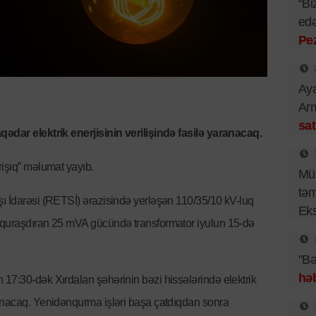
“Bi
edə
Pe
Aya
Arm
sat
qədar elektrik enerjisinin verilişində fasilə yaranacaq.
rişıq” məlumat yayıb.
Müv
təm
ı İdarəsi (RETSİ) ərazisində yerləşən 110/35/10 kV-luq
Eks
 quraşdıran 25 mVA gücündə transformator iyulun 15-də
"Bə
həb
17:30-dək Xırdalan şəhərinin bəzi hissələrində elektrik
ranacaq. Yenidənqurma işləri başa çatdıqdan sonra