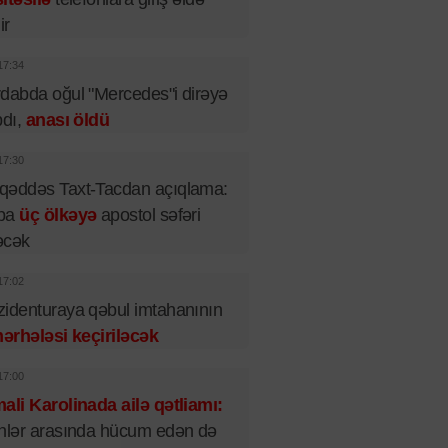
ir
17:34
dabda oğul "Mercedes"i dirəyə
pdı,
anası öldü
17:30
qəddəs Taxt-Tacdan açıqlama:
pa
üç ölkəyə
apostol səfəri
əcək
17:02
identuraya qəbul imtahanının
mərhələsi keçiriləcək
17:00
ali Karolinada ailə qətliamı:
nlər arasında hücum edən də