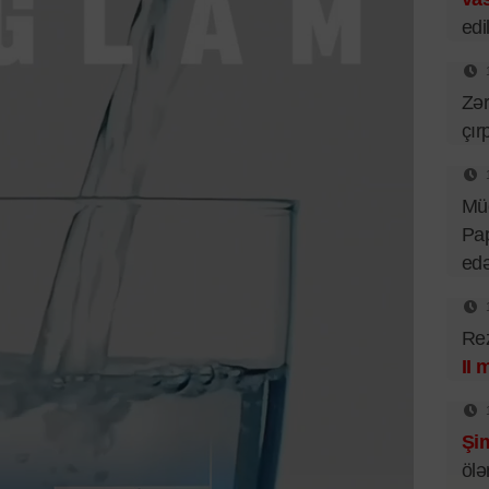
edil
Zər
çır
Mü
Pa
ed
Rez
II 
Şim
ölə