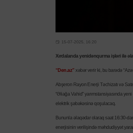
15-07-2025, 16:20
Xırdalanda yenidənqurma işləri ilə əla
“Den.az”
xəbər verir ki, bu barədə “Azə
Abşeron Rayon Enerji Təchizatı və Satış
“Əliağa Vahid” yarımstansiyasında yeni
elektrik şəbəkəsinə qoşulacaq.
Bununla əlaqədar olaraq saat 16:30-dan 
enerjisinin verilişində məhdudiyyət ya