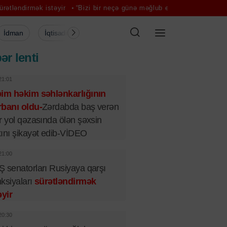
istəyir
“Bizi bir neçə günə məğlub edəcəklərini düşündülər” – Pezə
İdman
İqtisadiyyat
Şou-biznes
Müsahibə
Mədə
ər lenti
21:01
bim həkim səhlənkarlığının
banı oldu-
Zərdabda baş verən
r yol qəzasında ölən şəxsin
ını şikayət edib-VİDEO
21:00
 senatorları Rusiyaya qarşı
ksiyaları
sürətləndirmək
əyir
20:30