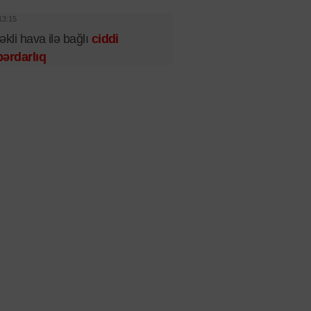
13:15
əkli hava ilə bağlı
ciddi
ərdarlıq