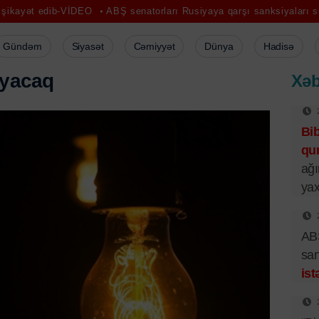
b-VİDEO
ABŞ senatorları Rusiyaya qarşı sanksiyaları sürətləndirmək 
Gündəm
Siyasət
Cəmiyyət
Dünya
Hadisə
y
a
c
a
q
Xəb
Bi
qur
ağı
yax
ABŞ
san
ist