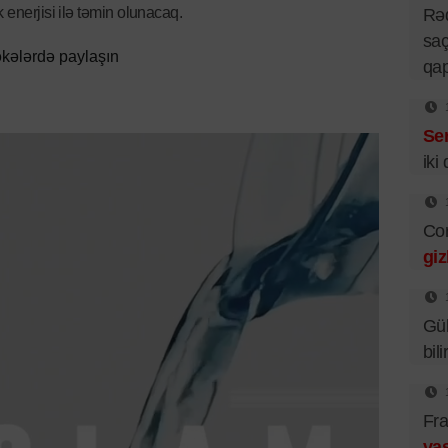
 enerjisi ilə təmin olunacaq.
Rə
saç
kələrdə paylaşın
qa
Se
iki
Cor
giz
Gü
bil
Fra
vas