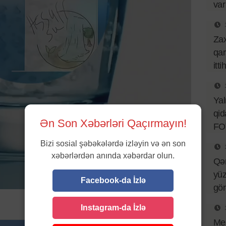
var
Za
qar
itt
Ya
qid
Ən Son Xəbərləri Qaçırmayın!
FO
Bizi sosial şəbəkələrdə izləyin və ən son
xəbərlərdən anında xəbərdar olun.
Qə
yüz
Facebook-da İzlə
gö
Instagram-da İzlə
Mes