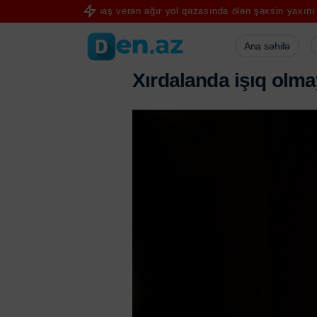
ərdabda baş verən ağır yol qəzasında ölən şəxsin yaxını şikayət edi
Ana səhifə
X
ı
r
d
a
l
a
n
d
a
i
ş
ı
q
o
l
m
a