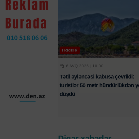
Hadisə
6 AVQ 2026 | 10:00
Tətil əyləncəsi kabusa çevrildi:
turistlər 50 metr hündürlükdən y
düşdü
Digər xəbərlər