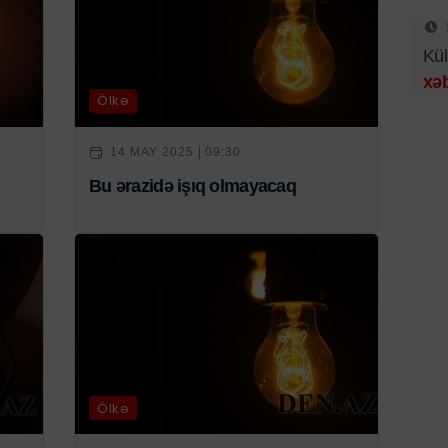
Kül
xəb
Ölkə
14 MAY 2025 | 09:30
Bu ərazidə işıq olmayacaq
Ölkə