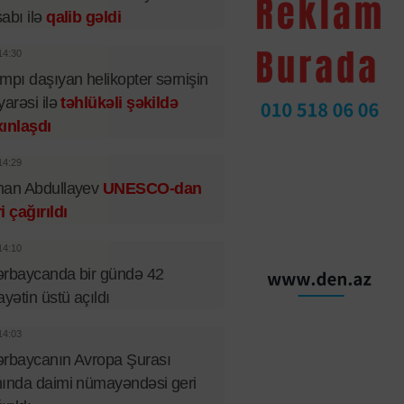
abı ilə
qalib gəldi
14:30
mpı daşıyan helikopter sərnişin
yarəsi ilə
təhlükəli şəkildə
ınlaşdı
14:29
man Abdullayev
UNESCO-dan
i çağırıldı
14:10
rbaycanda bir gündə 42
ayətin üstü açıldı
14:03
rbaycanın Avropa Şurası
ında daimi nümayəndəsi geri