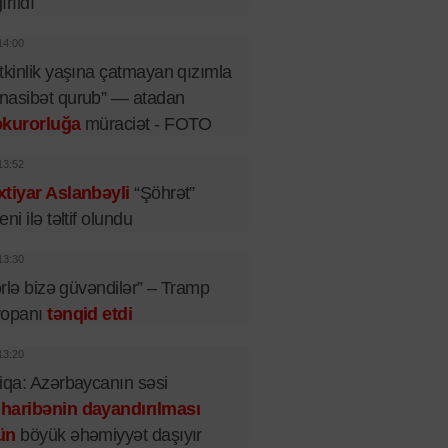
ırıldı
14:00
tkinlik yaşına çatmayan qızımla
nasibət qurub” — atadan
okurorluğa
müraciət - FOTO
13:52
tiyar Aslanbəyli
“Şöhrət”
eni ilə təltif olundu
13:30
lərlə bizə güvəndilər” – Tramp
ropanı
tənqid etdi
13:20
iqa: Azərbaycanın səsi
haribənin dayandırılması
ün
böyük əhəmiyyət daşıyır