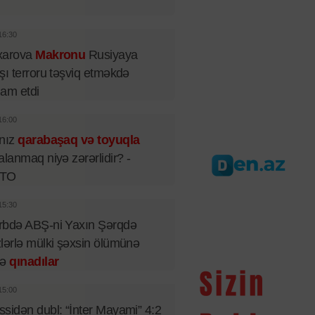
16:30
xarova
Makronu
Rusiyaya
şı terroru təşviq etməkdə
iham etdi
16:00
lnız
qarabaşaq və toyuqla
alanmaq niyə zərərlidir? -
TO
15:30
rbdə ABŞ-ni Yaxın Şərqdə
lərlə mülki şəxsin ölümünə
rə
qınadılar
15:00
sidən dubl: “İnter Mayami” 4:2