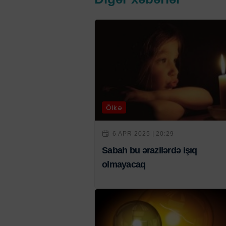
Ölkə
6 APR 2025 | 20:29
Sabah bu ərazilərdə işıq
olmayacaq