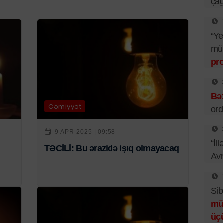
çağ
“Ye
mü
pr
Bəx
Cəmiyyət
ord
9 APR 2025 | 09:58
“İl
TƏCİLİ: Bu ərazidə işıq olmayacaq
Av
Sib
mü
üç