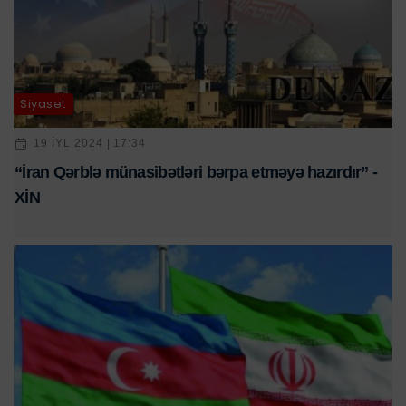
Siyasət
19 IYL 2024 | 17:34
“İran Qərblə münasibətləri bərpa etməyə hazırdır” -
XİN