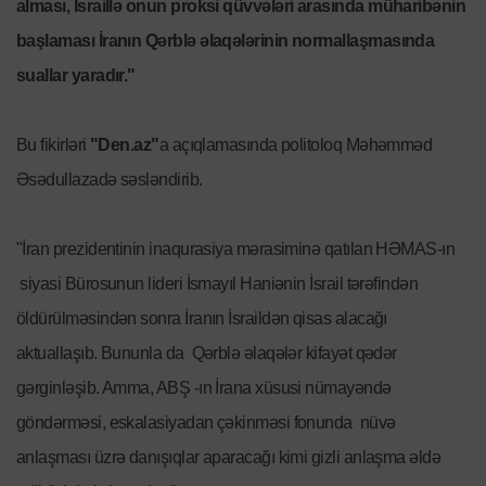
alması, İsraillə onun proksi qüvvələri arasında müharibənin
başlaması İranın Qərblə əlaqələrinin normallaşmasında
suallar yaradır."
Bu fikirləri
"Den.az"
a açıqlamasında politoloq Məhəmməd
Əsədullazadə səsləndirib.
"İran prezidentinin inaqurasiya mərasiminə qatılan HƏMAS-ın
siyasi Bürosunun lideri İsmayıl Haniənin İsrail tərəfindən
öldürülməsindən sonra İranın İsraildən qisas alacağı
aktuallaşıb. Bununla da Qərblə əlaqələr kifayət qədər
gərginləşib. Amma, ABŞ -ın İrana xüsusi nümayəndə
göndərməsi, eskalasiyadan çəkinməsi fonunda nüvə
anlaşması üzrə danışıqlar aparacağı kimi gizli anlaşma əldə