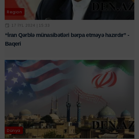
Region
17 IYL 2024 | 15:33
“İran Qərblə münasibətləri bərpa etməyə hazırdır” -
Baqeri
Dünya