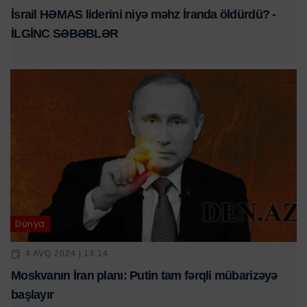
İsrail HƏMAS liderini niyə məhz İranda öldürdü? -
İLGİNC SƏBƏBLƏR
Dünya
4 AVQ 2024 | 13:14
Moskvanın İran planı: Putin tam fərqli mübarizəyə
başlayır