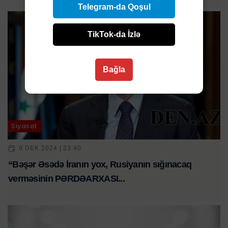
Telegram-da Qoşul
TikTok-da İzlə
Bağla
Siyasət
9 DEK 2024 | 23:40
“Bəşər Əsədə İranın yox, Rusiyanın sığınacaq
verməsinin PƏRDƏARXASI...