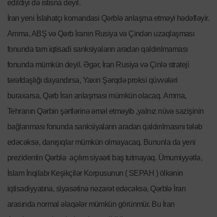
edildiyi də istisna deyil.
İran yeni İslahatçı komandasi Qərblə anlaşma etməyi hədəfləyir.
Amma, ABŞ və Qərb İranın Rusiya və Çindən uzaqlaşması
fonunda tam iqtisadi sanksiyaların aradan qaldırılmaması
fonunda mümkün deyil. Əgər, İran Rusiya və Çinlə strateji
tərəfdaşlığı dayandırsa, Yaxın Şərqdə proksi qüvvələri
buraxarsa, Qərb İran anlaşması mümkün olacaq. Amma,
Tehranın Qərbin şərtlərinə əməl etməyib ,yalnız nüvə sazişinin
bağlanması fonunda sanksiyaların aradan qaldırılmasını tələb
edəcəksə, danışıqlar mümkün olmayacaq. Bununla da yeni
prezidentin Qərblə açılım siyaəti baş tutmayaq. Ümumiyyətlə,
İslam İnqilabı Keşikçilər Korpusunun ( SEPAH ) ölkənin
iqtisadiyyatına, siyasətinə nəzarət edəcəksə, Qərblə İran
arasında normal əlaqələr mümkün görünmür. Bu İran