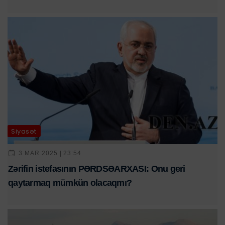
Siyasət
3 MAR 2025 | 23:54
Zərifin istefasının PƏRDSƏARXASI: Onu geri
qaytarmaq mümkün olacaqmı?