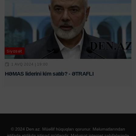
Siyasət
1 AVQ 2024 | 19:00
HƏMAS liderini kim satıb? - ƏTRAFLI
© 2024 Den.az. Müəllif hüquqları qorunur. Məlumatlarından
istifadə etdikdə istinad mütləqdir. Məlumat internet səhifələrində