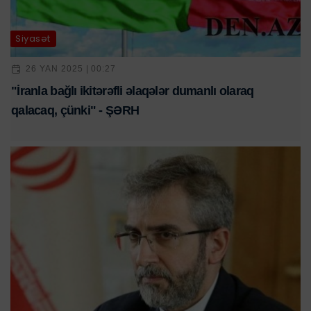
Siyasət
26 YAN 2025 | 00:27
"İranla bağlı ikitərəfli əlaqələr dumanlı olaraq
qalacaq, çünki" - ŞƏRH