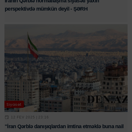
İranın Qərblə normallaşma siyasəti yaxın
perspektivdə mümkün deyil - ŞƏRH
Siyasət
12 FEV 2025 | 23:16
"İran Qərblə danışıqlardan imtina etməklə buna nail