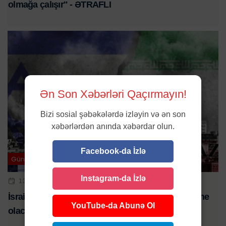
olmağa çalışır" - ƏTRAFLI
Ən Son Xəbərləri Qaçırmayın!
Bizi sosial şəbəkələrdə izləyin və ən son
xəbərlərdən anında xəbərdar olun.
Facebook-da İzlə
Gündəm
Instagram-da İzlə
13 FEV 2025 | 22:39
İsrail Irana hərbi müdaxilə edib razılaşmalara mane
YouTube-da Abunə Ol
olacaq - ƏTRAFLI