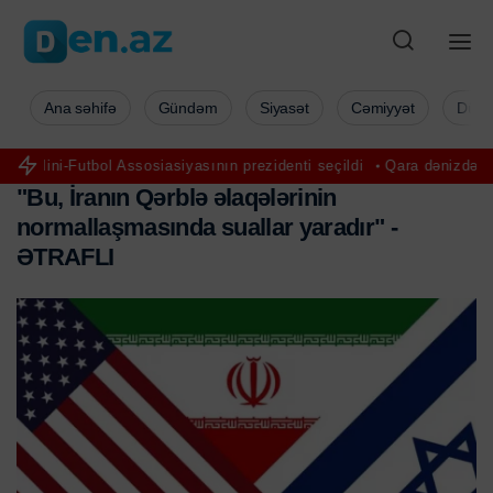
Ana səhifə
Gündəm
Siyasət
Cəmiyyət
Düny
l Assosiasiyasının prezidenti seçildi
Qara dənizdə Türkiyə gəmisin
"
B
u
,
İ
r
a
n
ı
n
Q
ə
r
b
l
ə
ə
l
a
q
ə
l
ə
r
i
n
i
n
n
o
r
m
a
l
l
a
ş
m
a
s
ı
n
d
a
s
u
a
l
l
a
r
y
a
r
a
d
ı
r
"
-
Ə
T
R
A
F
L
I