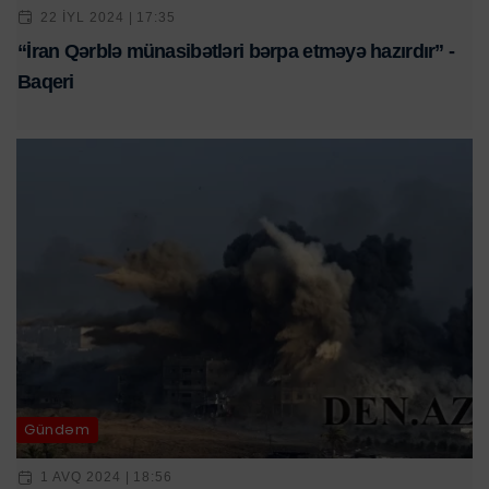
22 IYL 2024 | 17:35
“İran Qərblə münasibətləri bərpa etməyə hazırdır” -
Baqeri
Gündəm
1 AVQ 2024 | 18:56