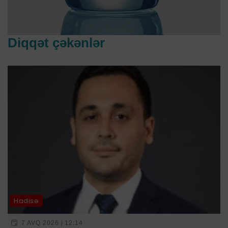
Diqqət çəkənlər
Hadisə
7 AVQ 2026 | 12:14