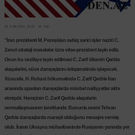
6-08-2024, 18:25
196
"İran prezidenti M. Pezeşkian sabiq xarici işlər naziri C.
Zəruri strateji məsələlər üzrə vitse-prezident təyin edib.
Onun bu vəzifəyə təyin edilməsi C. Zərif ölkənin Qərblə
əlaqələrini, nüvə danışıqlarını istiqamətində işləyəcək.
Xüsusilə, H. Ruhani hökumətində C. Zərif Qərblə İran
arasında aparılan danışıqlarda müsbət nailiyyətlər əldə
etmişdir. Həmçinin C. Zərif Qərblə əlaqələrin
normallaşmasının tərəfdarıdır. Bununla rəsmi Tehran
Qərblə danışıqlarda maraqlı olduğunu mesajını vermiş
olub. İranın Ukrayna müharibəsində Rusiyanın yanında yer