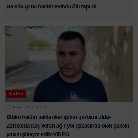
Bakıda gənc bankir evində ölü tapıldı
Hadisə
6 AVQ 2026 | 21:01
Bibim həkim səhlənkarlığının qurbanı oldu-
Zərdabda baş verən ağır yol qəzasında ölən şəxsin
yaxını şikayət edib-VİDEO