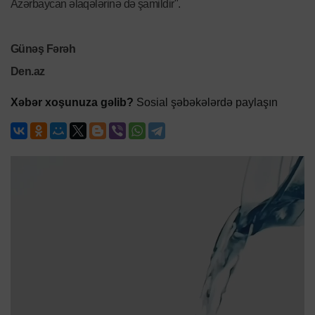
Azərbaycan əlaqələrinə də şamildir".
Günəş Fərəh
Den.az
Xəbər xoşunuza gəlib?
Sosial şəbəkələrdə paylaşın